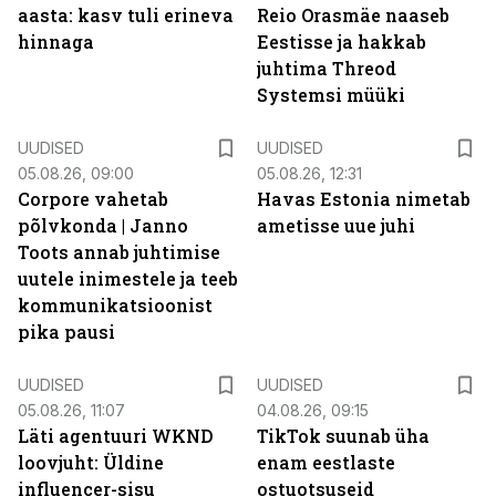
aasta: kasv tuli erineva
Reio Orasmäe naaseb
hinnaga
Eestisse ja hakkab
juhtima Threod
Systemsi müüki
UUDISED
UUDISED
05.08.26, 09:00
05.08.26, 12:31
Corpore vahetab
Havas Estonia nimetab
põlvkonda | Janno
ametisse uue juhi
Toots annab juhtimise
uutele inimestele ja teeb
kommunikatsioonist
pika pausi
UUDISED
UUDISED
05.08.26, 11:07
04.08.26, 09:15
Läti agentuuri WKND
TikTok suunab üha
loovjuht: Üldine
enam eestlaste
influencer-sisu
ostuotsuseid