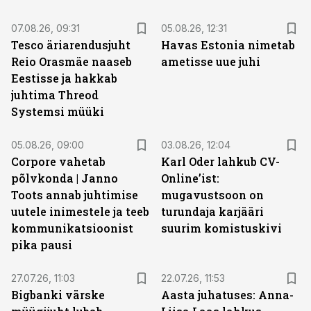
07.08.26, 09:31
05.08.26, 12:31
Tesco äriarendusjuht
Havas Estonia nimetab
Reio Orasmäe naaseb
ametisse uue juhi
Eestisse ja hakkab
juhtima Threod
Systemsi müüki
05.08.26, 09:00
03.08.26, 12:04
Corpore vahetab
Karl Oder lahkub CV-
põlvkonda | Janno
Online’ist:
Toots annab juhtimise
mugavustsoon on
uutele inimestele ja teeb
turundaja karjääri
kommunikatsioonist
suurim komistuskivi
pika pausi
27.07.26, 11:03
22.07.26, 11:53
Bigbanki värske
Aasta juhatuses: Anna-