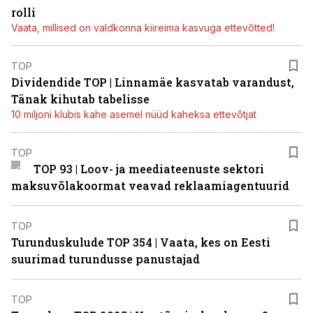
rolli
Vaata, millised on valdkonna kiireima kasvuga ettevõtted!
TOP
Dividendide TOP | Linnamäe kasvatab varandust,
Tänak kihutab tabelisse
10 miljoni klubis kahe asemel nüüd kaheksa ettevõtjat
TOP
TOP 93 | Loov- ja meediateenuste sektori
maksuvõlakoormat veavad reklaamiagentuurid
TOP
Turunduskulude TOP 354 | Vaata, kes on Eesti
suurimad turundusse panustajad
TOP