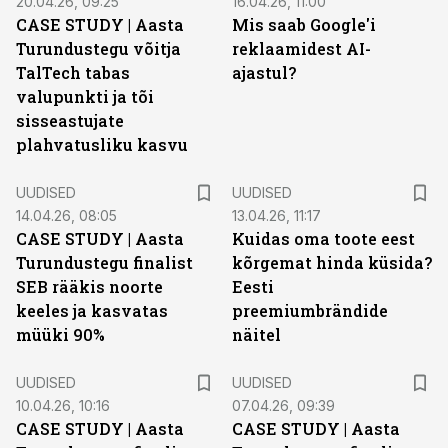
20.04.26, 09:25
16.04.26, 11:00
CASE STUDY | Aasta
Mis saab Google'i
Turundustegu võitja
reklaamidest AI-
TalTech tabas
ajastul?
valupunkti ja tõi
sisseastujate
plahvatusliku kasvu
UUDISED
UUDISED
14.04.26, 08:05
13.04.26, 11:17
CASE STUDY | Aasta
Kuidas oma toote eest
Turundustegu finalist
kõrgemat hinda küsida?
SEB rääkis noorte
Eesti
keeles ja kasvatas
preemiumbrändide
müüki 90%
näitel
UUDISED
UUDISED
10.04.26, 10:16
07.04.26, 09:39
CASE STUDY | Aasta
CASE STUDY | Aasta