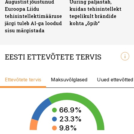
Augustist jõustunud
Uuring paljastab,
Euroopa Liidu
kuidas tehisintellekt
tehisintellektimääruse
tegelikult brändide
järgi tuleb AI-ga loodud
kohta „õpib“
sisu märgistada
EESTI ETTEVÕTETE TERVIS
Ettevõtete tervis
Maksuvõlglased
Uued ettevõtted
66.9
%
23.3
%
9.8
%