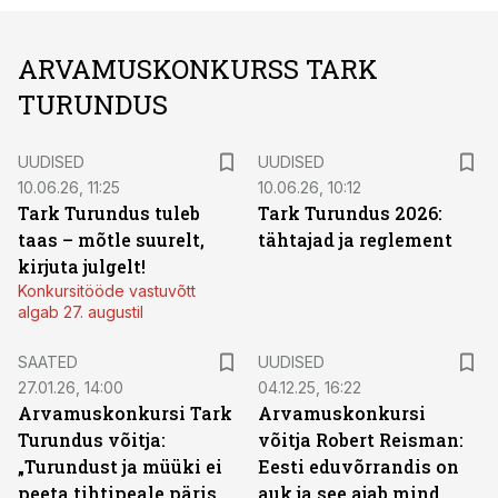
ARVAMUSKONKURSS TARK
TURUNDUS
UUDISED
UUDISED
10.06.26, 11:25
10.06.26, 10:12
Tark Turundus tuleb
Tark Turundus 2026:
taas – mõtle suurelt,
tähtajad ja reglement
kirjuta julgelt!
Konkursitööde vastuvõtt
algab 27. augustil
SAATED
UUDISED
27.01.26, 14:00
04.12.25, 16:22
Arvamuskonkursi Tark
Arvamuskonkursi
Turundus võitja:
võitja Robert Reisman:
„Turundust ja müüki ei
Eesti eduvõrrandis on
peeta tihtipeale päris
auk ja see ajab mind