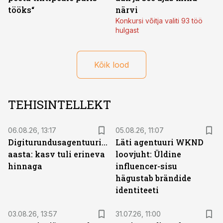
tööks“
närvi
Konkursi võitja valiti 93 töö
hulgast
Kõik lood
TEHISINTELLEKT
06.08.26, 13:17
05.08.26, 11:07
Digiturundusagentuuride
Läti agentuuri WKND
aasta: kasv tuli erineva
loovjuht: Üldine
hinnaga
influencer-sisu
hägustab brändide
identiteeti
03.08.26, 13:57
31.07.26, 11:00