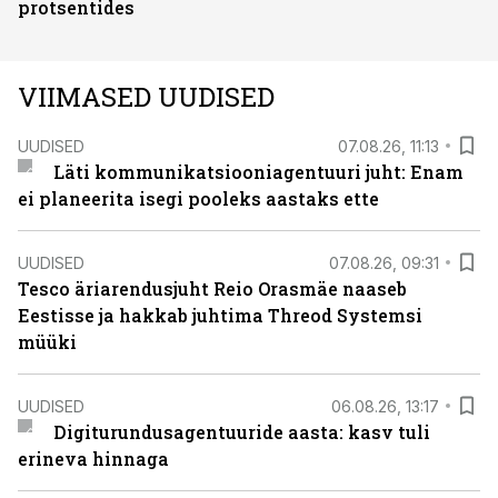
protsentides
VIIMASED UUDISED
UUDISED
07.08.26, 11:13
Läti kommunikatsiooniagentuuri juht: Enam
ei planeerita isegi pooleks aastaks ette
UUDISED
07.08.26, 09:31
Tesco äriarendusjuht Reio Orasmäe naaseb
Eestisse ja hakkab juhtima Threod Systemsi
müüki
UUDISED
06.08.26, 13:17
Digiturundusagentuuride aasta: kasv tuli
erineva hinnaga