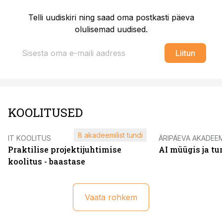
Telli uudiskiri ning saad oma postkasti päeva
olulisemad uudised.
Liitun
KOOLITUSED
8 akadeemilist tundi
IT KOOLITUS
ÄRIPÄEVA AKADEE
Praktilise projektijuhtimise
AI müügis ja t
koolitus - baastase
Vaata rohkem