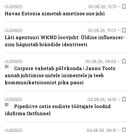
UUDISED
05.08.26, 12:31
Havas Estonia nimetab ametisse uue juhi
UUDISED
05.08.26, 11:07
Läti agentuuri WKND loovjuht: Üldine influencer-
sisu hägustab brändide identiteeti
UUDISED
05.08.26, 09:00
Corpore vahetab põlvkonda | Janno Toots
annab juhtimise uutele inimestele ja teeb
kommunikatsioonist pika pausi
UUDISED
04.08.26, 14:10
Pipedrive ostis endiste töötajate loodud
idufirma Outfunnel
UUDISED
04.08.26, 09:15