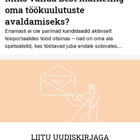
oma töökuulutuste
avaldamiseks?
Enamasti ei ole parimad kandidaadid aktiivselt
tööportaalides tööd otsimas – nad on oma ala
spetsialistid, kes töötavad juba endale sobivates
rollides ja ei külasta igapäevaselt tööotsinguplatvorme.
Seetõttu on nutikas lahendus jõuda nende
professionaalideni seal, kus nad tegelikult tegutsevad
ja oma valdkonna infot ammutavad.
LIITU UUDISKIRJAGA