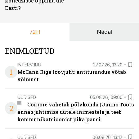
kolledžisse õppima üle
Eesti?
72H
Nädal
ENIMLOETUD
INTERVJUU
27.07.26, 13:20
1
McCann Riga loovjuht: antiturundus võtab
võimust
UUDISED
05.08.26, 09:00
Corpore vahetab põlvkonda | Janno Toots
2
annab juhtimise uutele inimestele ja teeb
kommunikatsioonist pika pausi
UUDISED
06.08.26, 13:17