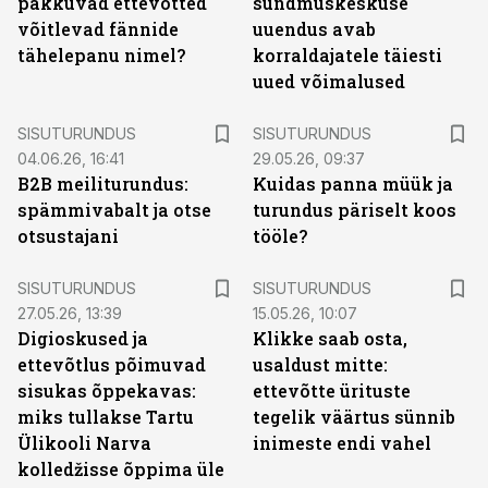
pakkuvad ettevõtted
sündmuskeskuse
võitlevad fännide
uuendus avab
tähelepanu nimel?
korraldajatele täiesti
uued võimalused
ST
ST
SISUTURUNDUS
SISUTURUNDUS
04.06.26, 16:41
29.05.26, 09:37
B2B meiliturundus:
Kuidas panna müük ja
spämmivabalt ja otse
turundus päriselt koos
otsustajani
tööle?
ST
ST
SISUTURUNDUS
SISUTURUNDUS
27.05.26, 13:39
15.05.26, 10:07
Digioskused ja
Klikke saab osta,
ettevõtlus põimuvad
usaldust mitte:
sisukas õppekavas:
ettevõtte ürituste
miks tullakse Tartu
tegelik väärtus sünnib
Ülikooli Narva
inimeste endi vahel
kolledžisse õppima üle