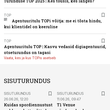
Turunduse TOP 2025 | Kes tõusis, kes langes?
TOP
Agentuuritulu TOPi võitja: me ei tõsta hindu,
kui klientidel on keeruline
TOP
Agentuuritulu TOP | Kasvu vedasid digiagentuurid,
otseturundus on tagasi
Vaata, kes ja kus TOPis asetseb
SISUTURUNDUS
ST
ST
SISUTURUNDUS
SISUTURUNDUS
26.06.26, 12:20
11.06.26, 09:47
Kuidas spordiennustust
T1 Venue