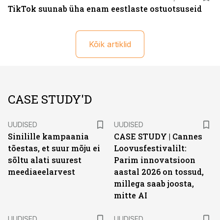
TikTok suunab üha enam eestlaste ostuotsuseid
Kõik artiklid
CASE STUDY'D
UUDISED
UUDISED
Sinilille kampaania
CASE STUDY | Cannes
tõestas, et suur mõju ei
Loovusfestivalilt:
sõltu alati suurest
Parim innovatsioon
meediaeelarvest
aastal 2026 on tossud,
millega saab joosta,
mitte AI
UUDISED
UUDISED