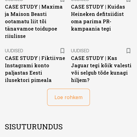
CASE STUDY | Maxima
CASE STUDY | Kuidas
ja Maison Beasti
Heineken defitsiidist
ootamatu liit tõi
oma parima PR-
tänavamoe toidupoe
kampaania tegi
riiulisse
UUDISED
UUDISED
CASE STUDY | Fiktiivne
CASE STUDY | Kas
Instagrami konto
Jaguar tegi kõik valesti
paljastas Eesti
või selgub tõde kunagi
ilusektori pimeala
hiljem?
Loe rohkem
SISUTURUNDUS