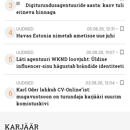
3
Digiturundusagentuuride aasta: kasv tuli
erineva hinnaga
UUDISED
05.08.26, 12:31
4
Havas Estonia nimetab ametisse uue juhi
UUDISED
05.08.26, 11:07
5
Läti agentuuri WKND loovjuht: Üldine
influencer-sisu hägustab brändide identiteeti
UUDISED
03.08.26, 12:04
Karl Oder lahkub CV-Online’ist:
6
mugavustsoon on turundaja karjääri suurim
komistuskivi
KARJÄÄR