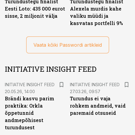
Turundustegu finalist
Turundustegu finalist
Eesti Loto: 435 000 eurot
Alexela murdis kahe
sisse, 2 miljonit välja
valiku müüdi ja
kasvatas portfelli 9%
Vaata kõiki Passwordi artikleid
INITIATIVE INSIGHT FEED
INITIATIVE INSIGHT FEED
INITIATIVE INSIGHT FEED
20.05.26, 14:00
27.03.26, 09:57
Brändi kasvu parim
Turundus ei vaja
praktika: Orkla
rohkem andmeid, vaid
õppetunnid
paremaid otsuseid
andmepõhisest
turundusest