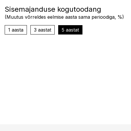
Sisemajanduse kogutoodang
(
Muutus võrreldes eelmise aasta sama perioodiga, %
)
1 aasta
3 aastat
5 aastat