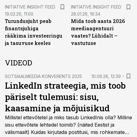
INITIATIVE INSIGHT FEED
INITIATIVE INSIGHT FEED
19.02.26, 11:00
28.01.26, 16:34
Turundusjuht peab
Mida toob aasta 2026
finantsjuhiga
meediaagentuuri
rääkima investeeringu
vaates? Lühidalt –
ja tasuvuse keeles
vastutuse
VIDEOD
SOTSIAALMEEDIA KONVERENTS 2025
10.06.26, 12:39
LinkedIn strateegia, mis toob
päriselt tulemusi: sisu,
kaasamine ja mõjuisikud
Millistel ettevõtetel ja miks tasub LinkedInis olla? Milline
sisu ettevõtete lehtedel toimib? (näited Eestist ja
välismaalt) Kuidas kirjutada postitusi, mis rohkemate