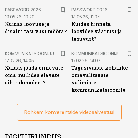
inimesteni jõuaks? Kuidas oma tiimi ja kliente kaasata?
Influencer turundus LinkedInis (näited B2B ja B2C
PASSWORD 2026
PASSWORD 2026
19.05.26, 10:20
kampaaniatest) Marelle Ellen, ettevõtja
14.05.26, 11:04
Kuidas loovuse ja
Kuidas hinnata
disaini tasuvust mõõta?
loovidee väärtust ja
tasuvust?
KOMMUNIKATSIOONIJUHTIMISE AASTAKONVERENTS 2025
KOMMUNIKATSIOONIJUHTIMISE AASTAKONVERENTS 2025
17.02.26, 14:05
17.02.26, 14:07
Kuidas jõuda erinevate
Tagasivaade kohalike
oma mullides elavate
omavalitsuste
sihtrühmadeni?
valimiste
kommunikatsioonile
Rohkem konverentside videosalvestusi
DIGITURUNDUS