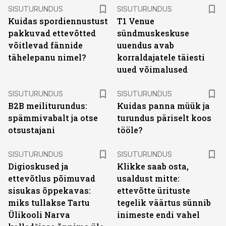
ST
ST
SISUTURUNDUS
SISUTURUNDUS
Kuidas spordiennustust
T1 Venue
pakkuvad ettevõtted
sündmuskeskuse
võitlevad fännide
uuendus avab
tähelepanu nimel?
korraldajatele täiesti
uued võimalused
ST
ST
SISUTURUNDUS
SISUTURUNDUS
B2B meiliturundus:
Kuidas panna müük ja
spämmivabalt ja otse
turundus päriselt koos
otsustajani
tööle?
ST
ST
SISUTURUNDUS
SISUTURUNDUS
Digioskused ja
Klikke saab osta,
ettevõtlus põimuvad
usaldust mitte:
sisukas õppekavas:
ettevõtte ürituste
miks tullakse Tartu
tegelik väärtus sünnib
Ülikooli Narva
inimeste endi vahel