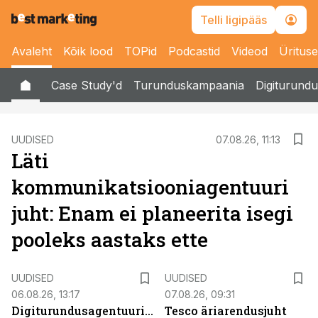
Telli ligipääs
Avaleht
Kõik lood
TOPid
Podcastid
Videod
Üritus
Case Study'd
Turunduskampaania
Digiturundu
UUDISED
07.08.26, 11:13
Läti
kommunikatsiooniagentuuri
juht: Enam ei planeerita isegi
pooleks aastaks ette
UUDISED
UUDISED
06.08.26, 13:17
07.08.26, 09:31
Digiturundusagentuuride
Tesco äriarendusjuht