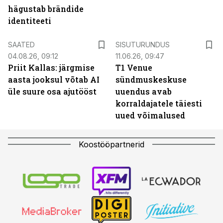
hägustab brändide
identiteeti
ST
SAATED
SISUTURUNDUS
04.08.26, 09:12
11.06.26, 09:47
Priit Kallas: järgmise
T1 Venue
aasta jooksul võtab AI
sündmuskeskuse
üle suure osa ajutööst
uuendus avab
korraldajatele täiesti
uued võimalused
Koostööpartnerid