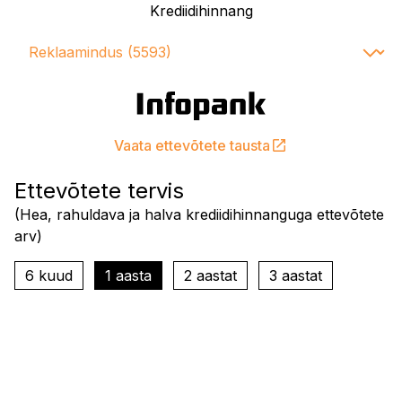
Krediidihinnang
Vaata ettevõtete tausta
Ettevõtete tervis
(
Hea, rahuldava ja halva krediidihinnanguga ettevõtete
arv
)
6 kuud
1 aasta
2 aastat
3 aastat