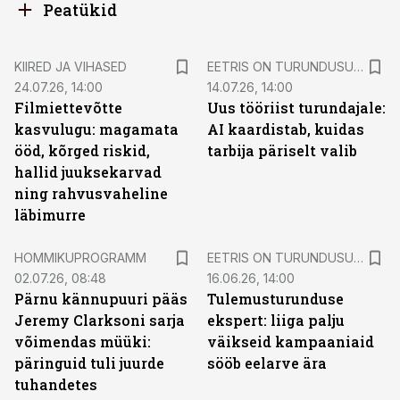
Peatükid
KIIRED JA VIHASED
EETRIS ON TURUNDUSUUDISED
24.07.26, 14:00
14.07.26, 14:00
Filmiettevõtte
Uus tööriist turundajale:
kasvulugu: magamata
AI kaardistab, kuidas
ööd, kõrged riskid,
tarbija päriselt valib
hallid juuksekarvad
ning rahvusvaheline
läbimurre
HOMMIKUPROGRAMM
EETRIS ON TURUNDUSUUDISED
02.07.26, 08:48
16.06.26, 14:00
Pärnu kännupuuri pääs
Tulemusturunduse
Jeremy Clarksoni sarja
ekspert: liiga palju
võimendas müüki:
väikseid kampaaniaid
päringuid tuli juurde
sööb eelarve ära
tuhandetes