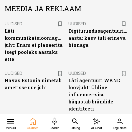
MEEDIA JA REKLAAM
UUDISED
UUDISED
Läti
Digiturundusagentuuride
kommunikatsiooniagentuuri
aasta: kasv tuli erineva
juht: Enam ei planeerita
hinnaga
isegi pooleks aastaks
ette
UUDISED
UUDISED
Havas Estonia nimetab
Läti agentuuri WKND
ametisse uue juhi
loovjuht: Üldine
influencer-sisu
hägustab brändide
identiteeti
UUDISED
UUDISED
Menüü
Uudised
Raadio
Otsing
AI Chat
Logi sisse
Corpore vahetab
Filmiettevõtte