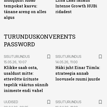
müügijuht lubab
Liisa Laas lahkus
tempokat kasvu:
Intense Growth HUBi
tänane areng on alles
ridadest
algus
TURUNDUSKONVERENTS
PASSWORD
ST
ST
SISUTURUNDUS
SISUTURUNDUS
15.05.26, 10:07
14.05.26, 11:00
Klikke saab osta,
Häki juht Einar Tiimla:
usaldust mitte:
strateegia annab
ettevõtte ürituste
loovusele ruumi juurde
tegelik väärtus sünnib
inimeste endi vahel
ST
UUDISED
SISUTURUNDUS