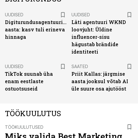
UUDISED
UUDISED
Digiturundusagentuuride
Läti agentuuri WKND
aasta: kasv tuli erineva
loovjuht: Üldine
hinnaga
influencer-sisu
hägustab brändide
identiteeti
UUDISED
SAATED
TikTok suunab üha
Priit Kallas: järgmise
enam eestlaste
aasta jooksul võtab AI
ostuotsuseid
üle suure osa ajutööst
TÖÖKUULUTUS
TÖÖKUULUTUSED
Miks valida Best Marketing