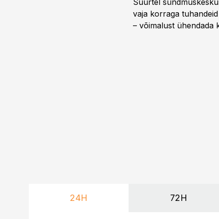
Suurtel sündmuskeskuste
vaja korraga tuhandeid
– võimalust ühendada k
kasutama mitut erinev
vajadustele vastanud u
24H
72H