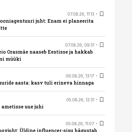
07.08.26, 11:13
oniagentuuri juht: Enam ei planeerita
tte
07.08.26, 09:31
eio Orasmäe naaseb Eestisse ja hakkab
si müüki
06.08.26, 13:17
uride aasta: kasv tuli erineva hinnaga
05.08.26, 12:31
ametisse uue juhi
05.08.26, 11:07
ovjuht: Üldine influencer-sisu hägustab