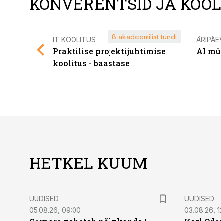
KONVERENTSID JA KOO
8 akadeemilist tundi
IT KOOLITUS
ÄRIPÄE
Praktilise projektijuhtimise
AI mü
koolitus - baastase
HETKEL KUUM
UUDISED
UUDISED
05.08.26, 09:00
03.08.26, 1