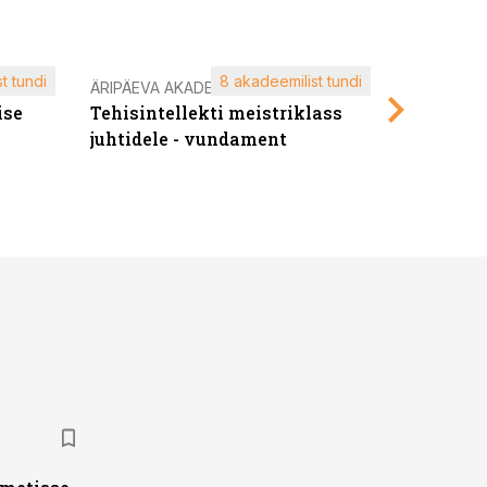
t tundi
8 akadeemilist tundi
ÄRIPÄEVA AKADEEMIA
ÄRIPÄEVA 
ise
Tehisintellekti meistriklass
Edukate f
juhtidele - vundament
kliendiü