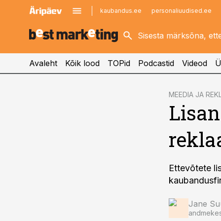
kaubandus.ee
personaliuudised.ee
kinnisvarauudised.ee
imelineajalugu.ee
logistikauudised.ee
imelineteadus.ee
Avaleht
Kõik lood
TOPid
Podcastid
Videod
Ü
cebook
MEEDIA JA REK
Lisan
Twitter)
kedIn
rekla
ail
k
Ettevõtete l
kaubandusfir
Jane Su
andmekes