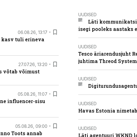
UUDISED
Läti kommunikatsio
isegi pooleks aastaks e
06.08.26, 13:17
 kasv tuli erineva
UUDISED
Tesco äriarendusjuht R
juhtima Threod System
27.07.26, 13:20
s võtab võimust
UUDISED
Digiturundusagentu
05.08.26, 11:07
ne influencer-sisu
UUDISED
Havas Estonia nimetab 
05.08.26, 09:00
UUDISED
anno Toots annab
Läti agentuuri WKND lo