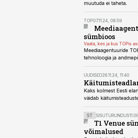
muutuda ei taheta.
TOP
07.11.24, 08:59
Meediaagentu
sümbioos
Vaata, kes ja kus TOPis a
Meediaagentuuride TOPi
tehnoloogia ja andmepõh
UUDISED
26.11.24, 11:40
Käitumisteadlan
Kaks kolmest Eesti elan
väidab käitumisteadust
ST
SISUTURUNDUS
11.0
T1 Venue sün
võimalused