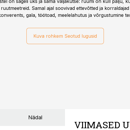
l on sageli üks ja sama väljakutse: ruumi on küll palju, kuid
 ruutmeetreid. Samal ajal soovivad ettevõtted ja korraldaja
onverents, gala, töötoad, meelelahutus ja võrgustumine ter
at asukohta. T1 keskuses tegutsev sündmuskeskus T1 Venue
uendusega, mis pakub senisest oluliselt rohkem lahendusi.
Kuva rohkem Seotud lugusid
Nädal
VIIMASED U