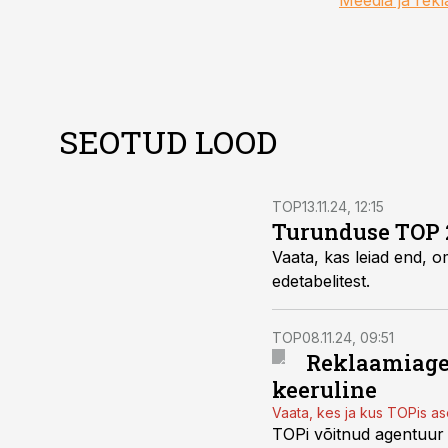
Meedia ja rek
SEOTUD LOOD
TOP
13.11.24, 12:15
Turunduse TOP 2
Vaata, kas leiad end,
edetabelitest.
TOP
08.11.24, 09:51
Reklaamiagen
keeruline
Vaata, kes ja kus TOPis a
TOPi võitnud agentuur n