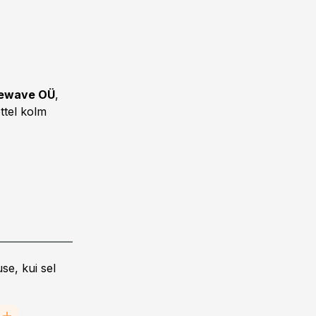
ewave OÜ
,
ttel kolm
se, kui sel