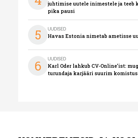
juhtimise uutele inimestele ja tee
pika pausi
UUDISED
5
Havas Estonia nimetab ametisse uu
UUDISED
6
Karl Oder lahkub CV-Online’ist: m
turundaja karjääri suurim komistus