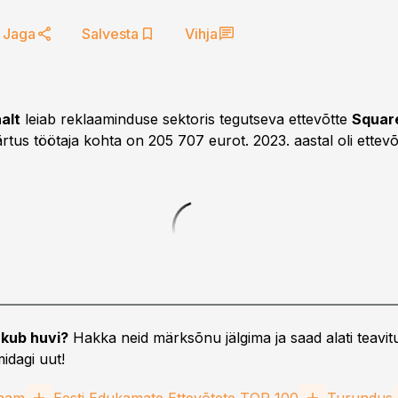
Jaga
Salvesta
Vihja
alt
leiab reklaaminduse sektoris tegutseva ettevõtte
Squar
ärtus töötaja kohta on 205 707 eurot. 2023. aastal oli ettevõ
kub huvi?
Hakka neid märksõnu jälgima ja saad alati teavitu
idagi uut!