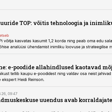
uride TOP: võitis tehnoloogia ja inimlik
setseb
 võitja kasvatas kasumit 1,2 korda ning peab oma edu sal
ise analüüsi ühendamist inimliku loovuse ja strateegilise 
e: e-poodide allahindlused kaotavad mõ
ikust tellib kaupu e-poodidest ning valdav osa neist jahiva
e ekspert Heidi Reinson.
6.26, 09:47
dmuskeskuse uuendus avab korraldajatel