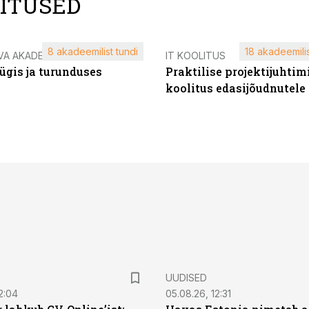
LITUSED
8 akadeemilist tundi
18 akadeemilis
VA AKADEEMIA
IT KOOLITUS
ügis ja turunduses
Praktilise projektijuhtim
koolitus edasijõudnutele
UUDISED
2:04
05.08.26, 12:31