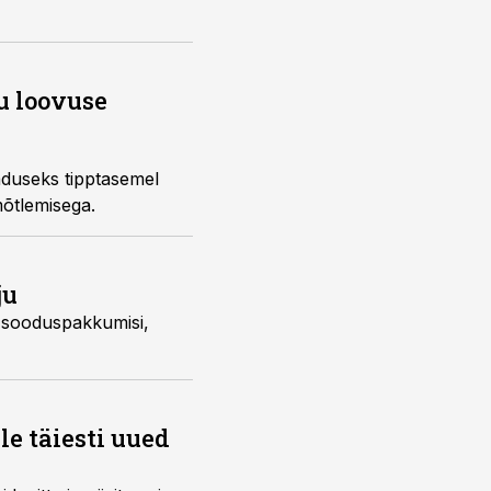
u loovuse
aduseks tipptasemel
mõtlemisega.
ju
d sooduspakkumisi,
e täiesti uued