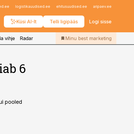
Iseteenindus
ed.ee
logistikauudised.ee
ehitusuudised.ee
aripaev.ee
finantsu
Telli Bestmarketing
Küsi AI-lt
Telli ligipääs
Logi sisse
a vihje
Radar
Minu best marketing
iab 6
ui pooled