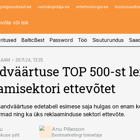
palgauudised.ee
raamatupidaja.ee
aritehnoloogia.ee
toostusuudis
Infopank
Radar
ritused
BalticBest
Password
Töö
Sisuturundus
Saad
LAAM
26.11.24, 13:35
dväärtuse TOP 500-st le
amisektori ettevõtet
isandväärtuse edetabeli esimese saja hulgas on enam k
mad ning ka üks reklaaminduse sektori ettevõte.
u
Anu Pillesson
kuse juht
Bestmarketingi toimetaja