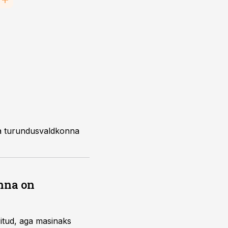
ta turundusvaldkonna
nna on
ritud, aga masinaks