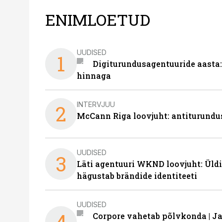
ENIMLOETUD
UUDISED
1
Digiturundusagentuuride aasta:
hinnaga
INTERVJUU
2
McCann Riga loovjuht: antiturundu
UUDISED
3
Läti agentuuri WKND loovjuht: Üldi
hägustab brändide identiteeti
UUDISED
4
Corpore vahetab põlvkonda | J