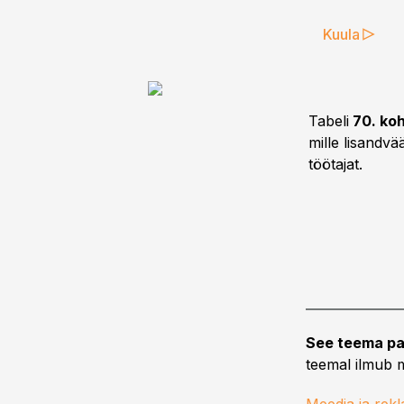
Kuula
Tabeli
70. koh
mille lisandvä
töötajat.
See teema pa
teemal ilmub m