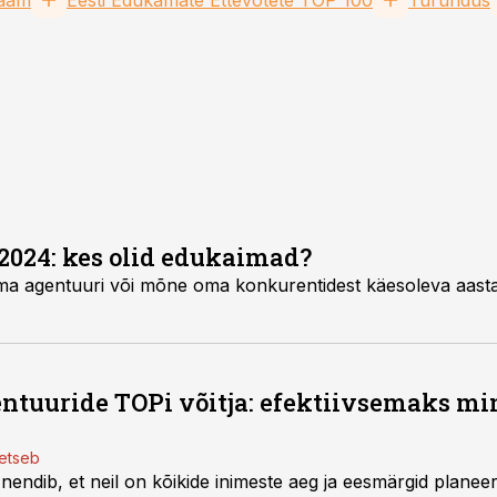
laam
Eesti Edukamate Ettevõtete TOP 100
Turundus
024: kes olid edukaimad?
 oma agentuuri või mõne oma konkurentidest käesoleva aas
tuuride TOPi võitja: efektiivsemaks mi
setseb
endib, et neil on kõikide inimeste aeg ja eesmärgid planee