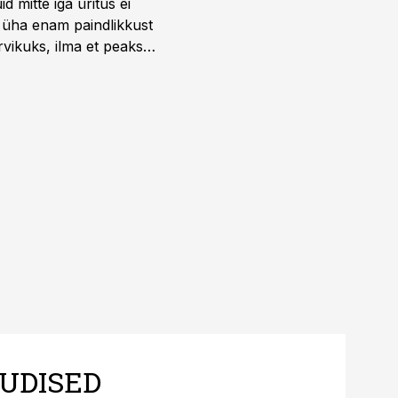
 mitte iga üritus ei
d üha enam paindlikkust
vikuks, ilma et peaks
 on just nendele
UDISED