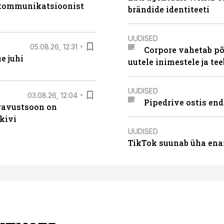
b kommunikatsioonist
brändide identiteeti
UUDISED
05.08.26, 12:31
Corpore vahetab põ
e juhi
uutele inimestele ja t
UUDISED
03.08.26, 12:04
Pipedrive ostis end
ugavustsoon on
kivi
UUDISED
TikTok suunab üha ena