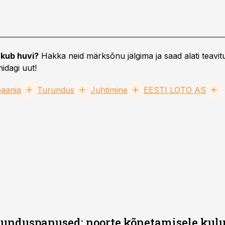
kub huvi?
Hakka neid märksõnu jälgima ja saad alati teavitu
idagi uut!
aania
Turundus
Juhtimine
EESTI LOTO AS
urunduspanused: noorte kõnetamisele kul