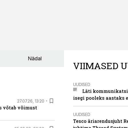
Nädal
VIIMASED U
UUDISED
Läti kommunikatsio
isegi pooleks aastaks e
27.07.26, 13:20
s võtab võimust
UUDISED
Tesco äriarendusjuht R
juhtima Threod System