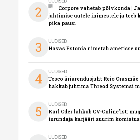
UUDISED
2
Corpore vahetab põlvkonda | J
juhtimise uutele inimestele ja tee
pika pausi
UUDISED
3
Havas Estonia nimetab ametisse uu
UUDISED
4
Tesco äriarendusjuht Reio Orasmäe 
hakkab juhtima Threod Systemsi 
UUDISED
5
Karl Oder lahkub CV-Online’ist: m
turundaja karjääri suurim komistus
UUDISED