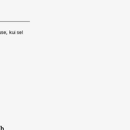
se, kui sel
ub