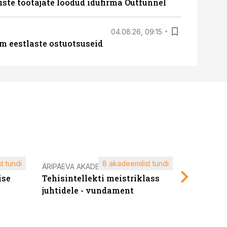
iste töötajate loodud idufirma Outfunnel
04.08.26, 09:15
m eestlaste ostuotsuseid
t tundi
8 akadeemilist tundi
ÄRIPÄEVA AKADEEMIA
ÄRIPÄEVA 
ise
Tehisintellekti meistriklass
Edukate f
juhtidele - vundament
kliendiü