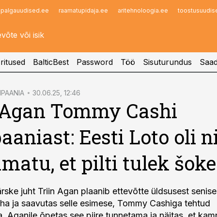
palgauudised.ee
raamatupidaja.ee
aritehnoloogia.ee
toostusuudis
Infopank
Radar
ritused
BalticBest
Password
Töö
Sisuturundus
Saad
PAANIA
30.06.25, 12:46
n Agan Tommy Cashi
aniast: Eesti Loto oli ni
matu, et pilti tulek šoke
ärske juht Triin Agan plaanib ettevõtte üldsusest senis
ha ja saavutas selle esimese, Tommy Cashiga tehtud
 Aganile õpetas see piire tunnetama ja näitas, et kam