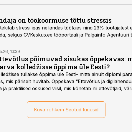
ndaja on töökoormuse tõttu stressis
tekitab stressi igas neljandas töötajas ning 23% töötajatest 
ada, selgus CVKeskus.ee tööportaali ja Palgainfo Agentuuri 
5.26, 13:39
ettevõtlus põimuvad sisukas õppekavas: m
arva kolledžisse õppima üle Eesti?
ledžisse tullakse õppima üle Eesti– mitte ainult diplomi päras
as, mis päriselt huvitab. Õppekava “Ettevõtlus ja digilahen
 ja praktilised oskused viisil, mis kõnetab nii ettevõtjaid, vär
eha karjääripööret.
Kuva rohkem Seotud lugusid