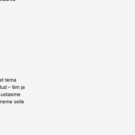
 et tema
ud – tiim ja
tsustasime
paneme selle