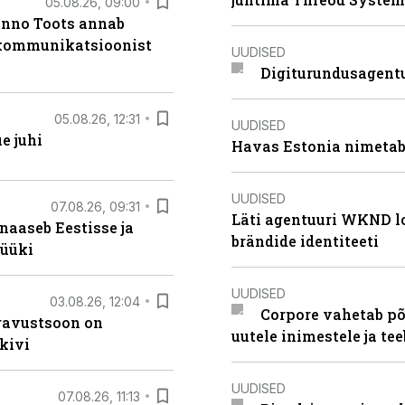
05.08.26, 09:00
anno Toots annab
b kommunikatsioonist
UUDISED
Digiturundusagentu
05.08.26, 12:31
UUDISED
e juhi
Havas Estonia nimetab 
UUDISED
07.08.26, 09:31
Läti agentuuri WKND lo
naaseb Eestisse ja
brändide identiteeti
müüki
UUDISED
03.08.26, 12:04
Corpore vahetab põ
ugavustsoon on
uutele inimestele ja t
kivi
UUDISED
07.08.26, 11:13