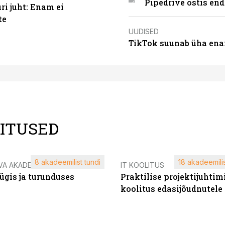
Pipedrive ostis end
i juht: Enam ei
te
UUDISED
TikTok suunab üha ena
LITUSED
8 akadeemilist tundi
18 akadeemilis
VA AKADEEMIA
IT KOOLITUS
ügis ja turunduses
Praktilise projektijuhtim
koolitus edasijõudnutele