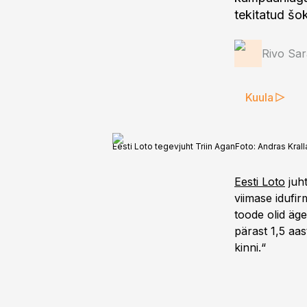
tekitatud šok
Rivo Sar
Kuula
Eesti Loto tegevjuht Triin Agan
Foto:
Andras Krall
Eesti Loto
juh
viimase idufir
toode olid äge
pärast 1,5 aast
kinni.“