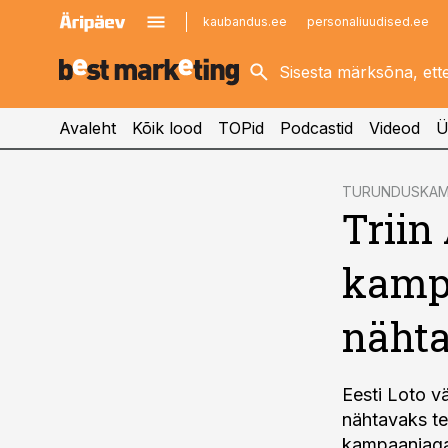
kaubandus.ee
personaliuudised.ee
kinnisvarauudised.ee
imelineajalugu.ee
logistikauudised.ee
imelineteadus.ee
Avaleht
Kõik lood
TOPid
Podcastid
Videod
Ü
cebook
TURUNDUSKAM
Trii
Twitter)
kedIn
kampa
ail
nähta
k
Eesti Loto v
nähtavaks te
kampaaniaga.