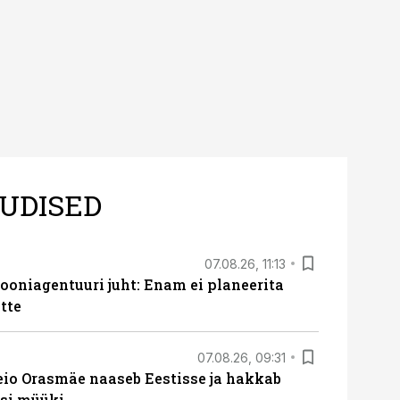
UDISED
07.08.26, 11:13
oniagentuuri juht: Enam ei planeerita
tte
07.08.26, 09:31
eio Orasmäe naaseb Eestisse ja hakkab
si müüki