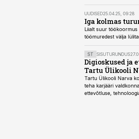
UUDISED
25.04.25, 09:28
Iga kolmas turu
Liialt suur töökoormus 
töömuredest välja lülit
ST
SISUTURUNDUS
27.0
Digioskused ja 
Tartu Ülikooli N
Tartu Ülikooli Narva kol
teha karjääri valdkonn
ettevõtluse, tehnoloogia
ka neid, kes soovivad t