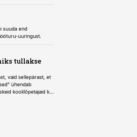
ei suuda end
tööturu-uuringust.
iks tullakse
t, vaid sellepärast, et
dused” ühendab
skeid koolilõpetajaid kui