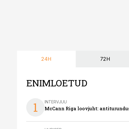
24H
72H
ENIMLOETUD
INTERVJUU
1
McCann Riga loovjuht: antiturundu