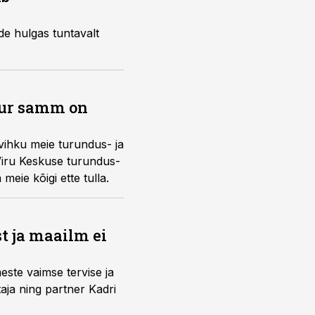
de hulgas tuntavalt
uur samm on
vihku meie turundus- ja
Viru Keskuse turundus-
eie kõigi ette tulla.
t ja maailm ei
este vaimse tervise ja
ja ning partner Kadri