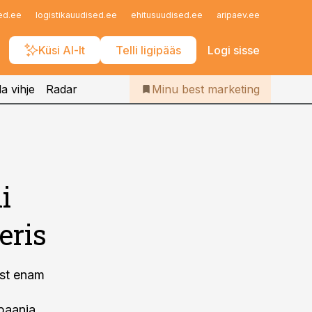
Iseteenindus
ed.ee
logistikauudised.ee
ehitusuudised.ee
aripaev.ee
finantsu
Telli Bestmarketing
Küsi AI-lt
Telli ligipääs
Logi sisse
a vihje
Radar
Minu best marketing
i
eris
est enam
paania