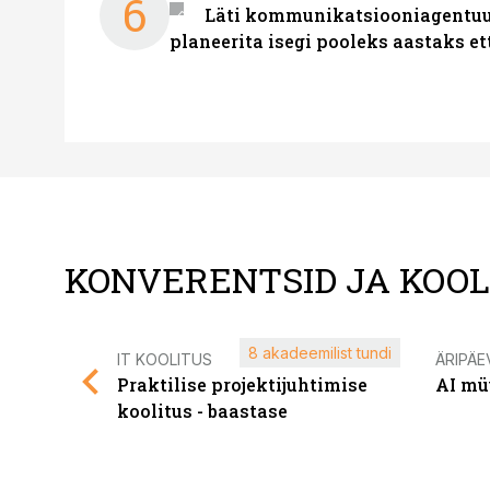
6
Läti kommunikatsiooniagentuur
planeerita isegi pooleks aastaks et
KONVERENTSID JA KOO
8 akadeemilist tundi
IT KOOLITUS
ÄRIPÄE
Praktilise projektijuhtimise
AI mü
koolitus - baastase