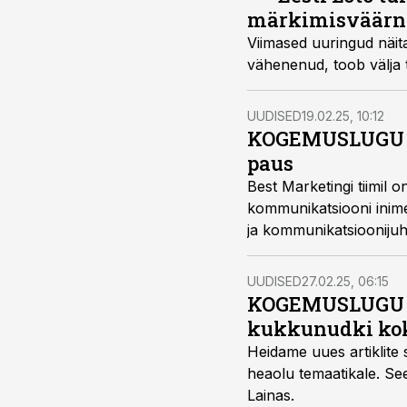
märkimisväär
Viimased uuringud näit
vähenenud, toob välja 
UUDISED
19.02.25, 10:12
KOGEMUSLUGU | K
paus
Best Marketingi tiimil
kommunikatsiooni inime
ja kommunikatsioonijuhi
UUDISED
27.02.25, 06:15
KOGEMUSLUGU | A
kukkunudki ko
Heidame uues artiklite 
heaolu temaatikale. Se
Lainas.