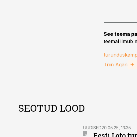
See teema pa
teemal ilmub m
turunduskamp
Triin Agan
SEOTUD LOOD
UUDISED
20.05.25, 13:35
Eesti Loto t