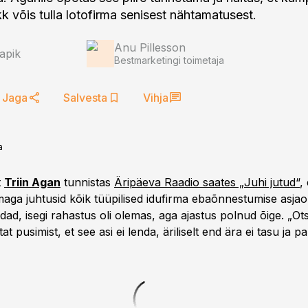
k võis tulla lotofirma senisest nähtamatusest.
Anu Pillesson
apik
Bestmarketingi toimetaja
Jaga
Salvesta
Vihja
a
t
Triin Agan
tunnistas
Äripäeva Raadio saates „Juhi jutud“
,
maga juhtusid kõik tüüpilised idufirma ebaõnnestumise asjaol
dad, isegi rahastus oli olemas, aga ajastus polnud õige. „O
at pusimist, et see asi ei lenda, äriliselt end ära ei tasu ja 