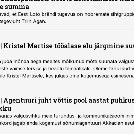
ne summa
avad, et Eesti Loto brändi tugevus on nooremate sihtgruppi
tegevjuht Triin Agan.
ristel Martise tööalase elu järgmine s
 on juba mõnda aega meeltes mõlkunud mõte suunata valgus
ste vaimse tervise ja heaolu temaatikale. Oleme tänulikud 
le Kristel Martisele, kes julges oma kogemusega esimesena m
gentuuri juht võttis pool aastat puhkus
kku
sarjas valgusvihku meie turundus- ja kommunikatsiooni inim
ekord jagab enda kogemust sõnumiagentuuri Akkadian asuta