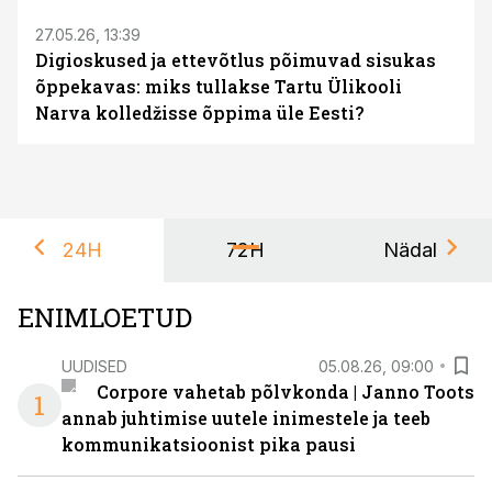
27.05.26, 13:39
Digioskused ja ettevõtlus põimuvad sisukas
õppekavas: miks tullakse Tartu Ülikooli
Narva kolledžisse õppima üle Eesti?
24H
72H
Nädal
ENIMLOETUD
UUDISED
05.08.26, 09:00
Corpore vahetab põlvkonda | Janno Toots
1
annab juhtimise uutele inimestele ja teeb
kommunikatsioonist pika pausi