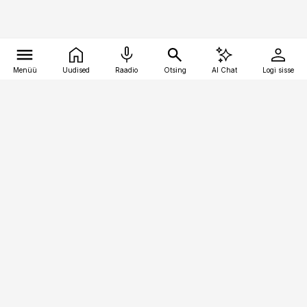
Menüü
Uudised
Raadio
Otsing
AI Chat
Logi sisse
Vana-Lõuna 39/1, 19094 Tallinn
(+372) 667 0111
bestmarketing@best-marketing.ee
Telli
Reklaam
Firmast
Sisu kasutamisõigused
Ajakirjaniku
eetikakoodeks
Üldtingimused
Privaatsustingimused