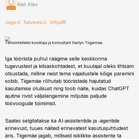
Keit Alev
Jaga
Salvesta
Vihja
Tehisintellekti koolitaja ja konsultant Gerlyn Tiigemäe.
Iga tööriista puhul räägime selle keskkonna
tugevustest ja kitsaskohtadest, et kuulajal oleks lihtsam
otsustada, milline neist tema vajadustele kõige paremini
sobib. Tiigemäe rõhutab tööriistade hajutatud
kasutamise olulisust ning toob näite, kuidas ChatGPT
ajutine rivist väljalangemine mõjutas paljude
töövoogude toimimist.
Saates selgitatakse ka AI‑assistentide ja ‑agentide
erinevust, tuues näiteid erinevatest kasutusjuhtudest
äris. Tiigemäe jagab, milliseid isiklikke assistente ta