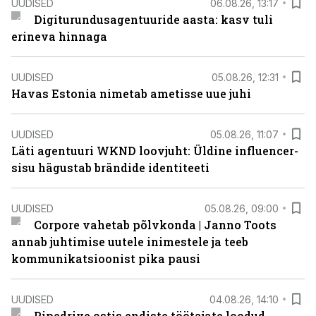
UUDISED
06.08.26, 13:17
Digiturundusagentuuride aasta: kasv tuli
erineva hinnaga
UUDISED
05.08.26, 12:31
Havas Estonia nimetab ametisse uue juhi
UUDISED
05.08.26, 11:07
Läti agentuuri WKND loovjuht: Üldine influencer-
sisu hägustab brändide identiteeti
UUDISED
05.08.26, 09:00
Corpore vahetab põlvkonda | Janno Toots
annab juhtimise uutele inimestele ja teeb
kommunikatsioonist pika pausi
UUDISED
04.08.26, 14:10
Pipedrive ostis endiste töötajate loodud