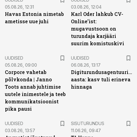
05.08.26, 12:31
03.08.26, 12:04
Havas Estonia nimetab
Karl Oder lahkub CV-
ametisse uue juhi
Online’ist:
mugavustsoon on
turundaja karjääri
suurim komistuskivi
UUDISED
UUDISED
05.08.26, 09:00
06.08.26, 13:17
Corpore vahetab
Digiturundusagentuuride
põlvkonda | Janno
aasta: kasv tuli erineva
Toots annab juhtimise
hinnaga
uutele inimestele ja teeb
kommunikatsioonist
pika pausi
ST
UUDISED
SISUTURUNDUS
03.08.26, 13:57
11.06.26, 09:47