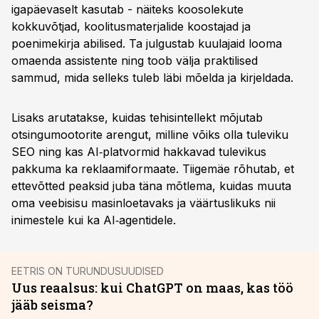
igapäevaselt kasutab - näiteks koosolekute
kokkuvõtjad, koolitusmaterjalide koostajad ja
poenimekirja abilised. Ta julgustab kuulajaid looma
omaenda assistente ning toob välja praktilised
sammud, mida selleks tuleb läbi mõelda ja kirjeldada.
Lisaks arutatakse, kuidas tehisintellekt mõjutab
otsingumootorite arengut, milline võiks olla tuleviku
SEO ning kas AI‑platvormid hakkavad tulevikus
pakkuma ka reklaamiformaate. Tiigemäe rõhutab, et
ettevõtted peaksid juba täna mõtlema, kuidas muuta
oma veebisisu masinloetavaks ja väärtuslikuks nii
inimestele kui ka AI‑agentidele.
EETRIS ON TURUNDUSUUDISED
Uus reaalsus: kui ChatGPT on maas, kas töö
jääb seisma?