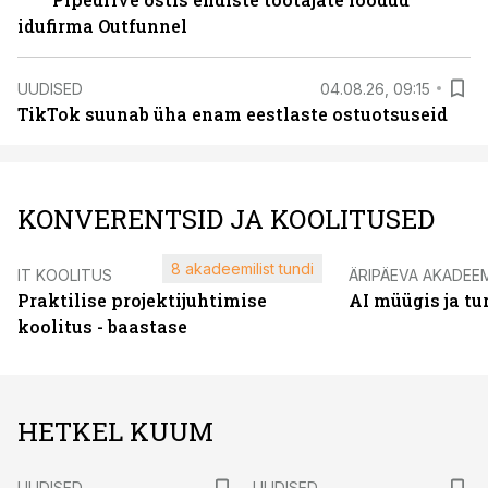
idufirma Outfunnel
UUDISED
04.08.26, 09:15
TikTok suunab üha enam eestlaste ostuotsuseid
KONVERENTSID JA KOOLITUSED
8 akadeemilist tundi
IT KOOLITUS
ÄRIPÄEVA AKADEE
Praktilise projektijuhtimise
AI müügis ja t
koolitus - baastase
HETKEL KUUM
UUDISED
UUDISED