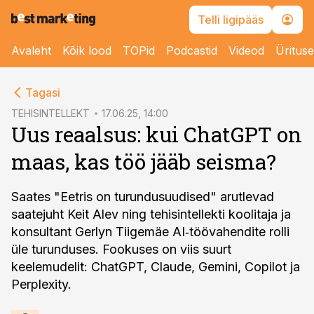
Telli ligipääs
Avaleht
Kõik lood
TOPid
Podcastid
Videod
Üritus
cebook
cebook
Tagasi
Twitter)
Twitter)
TEHISINTELLEKT
17.06.25, 14:00
Uus reaalsus: kui ChatGPT on
kedIn
kedIn
maas, kas töö jääb seisma?
ail
ail
k
k
Saates "Eetris on turundusuudised" arutlevad
saatejuht Keit Alev ning tehisintellekti koolitaja ja
konsultant Gerlyn Tiigemäe AI‑töövahendite rolli
üle turunduses. Fookuses on viis suurt
keelemudelit: ChatGPT, Claude, Gemini, Copilot ja
Perplexity.