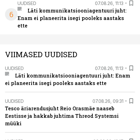
UUDISED
07.08.26, 11:13
Läti kommunikatsiooniagentuuri juht:
6
Enam ei planeerita isegi pooleks aastaks
ette
VIIMASED UUDISED
UUDISED
07.08.26, 11:13
Läti kommunikatsiooniagentuuri juht: Enam
ei planeerita isegi pooleks aastaks ette
UUDISED
07.08.26, 09:31
Tesco äriarendusjuht Reio Orasmäe naaseb
Eestisse ja hakkab juhtima Threod Systemsi
müüki