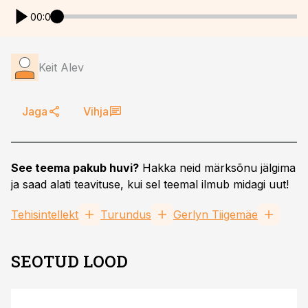
00:00
Keit Alev
Jaga
Vihja
See teema pakub huvi?
Hakka neid märksõnu jälgima
ja saad alati teavituse, kui sel teemal ilmub midagi uut!
Tehisintellekt
Turundus
Gerlyn Tiigemäe
SEOTUD LOOD
ST