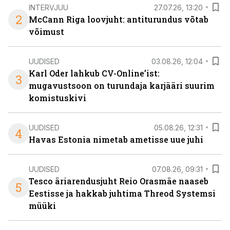
INTERVJUU
27.07.26, 13:20
2
McCann Riga loovjuht: antiturundus võtab
võimust
UUDISED
03.08.26, 12:04
Karl Oder lahkub CV-Online’ist:
3
mugavustsoon on turundaja karjääri suurim
komistuskivi
UUDISED
05.08.26, 12:31
4
Havas Estonia nimetab ametisse uue juhi
UUDISED
07.08.26, 09:31
Tesco äriarendusjuht Reio Orasmäe naaseb
5
Eestisse ja hakkab juhtima Threod Systemsi
müüki