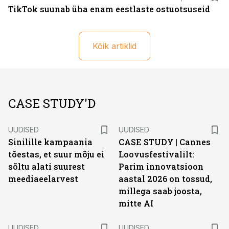
TikTok suunab üha enam eestlaste ostuotsuseid
Kõik artiklid
CASE STUDY'D
UUDISED
UUDISED
Sinilille kampaania
CASE STUDY | Cannes
tõestas, et suur mõju ei
Loovusfestivalilt:
sõltu alati suurest
Parim innovatsioon
meediaeelarvest
aastal 2026 on tossud,
millega saab joosta,
mitte AI
UUDISED
UUDISED