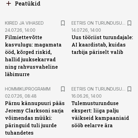
Peatükid
KIIRED JA VIHASED
EETRIS ON TURUNDUSUUDISED
24.07.26, 14:00
14.07.26, 14:00
Filmiettevõtte
Uus tööriist turundajale:
kasvulugu: magamata
AI kaardistab, kuidas
ööd, kõrged riskid,
tarbija päriselt valib
hallid juuksekarvad
ning rahvusvaheline
läbimurre
HOMMIKUPROGRAMM
EETRIS ON TURUNDUSUUDISED
02.07.26, 08:48
16.06.26, 14:00
Pärnu kännupuuri pääs
Tulemusturunduse
Jeremy Clarksoni sarja
ekspert: liiga palju
võimendas müüki:
väikseid kampaaniaid
päringuid tuli juurde
sööb eelarve ära
tuhandetes