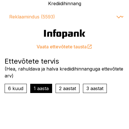
Krediidihinnang
Vaata ettevõtete tausta
Ettevõtete tervis
(
Hea, rahuldava ja halva krediidihinnanguga ettevõtete
arv
)
6 kuud
1 aasta
2 aastat
3 aastat