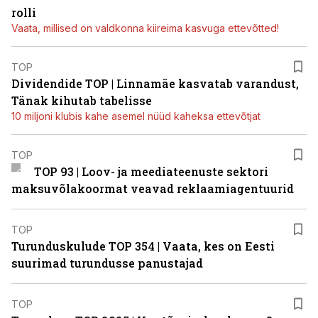
rolli
Vaata, millised on valdkonna kiireima kasvuga ettevõtted!
TOP
Dividendide TOP | Linnamäe kasvatab varandust,
Tänak kihutab tabelisse
10 miljoni klubis kahe asemel nüüd kaheksa ettevõtjat
TOP
TOP 93 | Loov- ja meediateenuste sektori
maksuvõlakoormat veavad reklaamiagentuurid
TOP
Turunduskulude TOP 354 | Vaata, kes on Eesti
suurimad turundusse panustajad
TOP