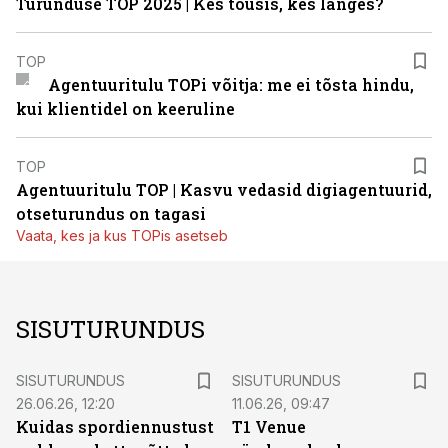
Turunduse TOP 2025 | Kes tõusis, kes langes?
TOP
Agentuuritulu TOPi võitja: me ei tõsta hindu,
kui klientidel on keeruline
TOP
Agentuuritulu TOP | Kasvu vedasid digiagentuurid,
otseturundus on tagasi
Vaata, kes ja kus TOPis asetseb
SISUTURUNDUS
ST
ST
SISUTURUNDUS
SISUTURUNDUS
26.06.26, 12:20
11.06.26, 09:47
Kuidas spordiennustust
T1 Venue