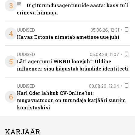
3
Digiturundusagentuuride aasta: kasv tuli
erineva hinnaga
UUDISED
05.08.26, 12:31
4
Havas Estonia nimetab ametisse uue juhi
UUDISED
05.08.26, 11:07
5
Läti agentuuri WKND loovjuht: Üldine
influencer-sisu hägustab brändide identiteeti
UUDISED
03.08.26, 12:04
Karl Oder lahkub CV-Online’ist:
6
mugavustsoon on turundaja karjääri suurim
komistuskivi
KARJÄÄR