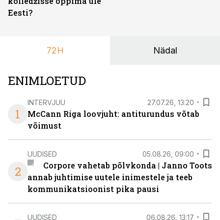
kolledžisse õppima üle
Eesti?
72H
Nädal
ENIMLOETUD
INTERVJUU
27.07.26, 13:20
1
McCann Riga loovjuht: antiturundus võtab
võimust
UUDISED
05.08.26, 09:00
Corpore vahetab põlvkonda | Janno Toots
2
annab juhtimise uutele inimestele ja teeb
kommunikatsioonist pika pausi
UUDISED
06.08.26, 13:17