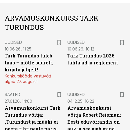
ARVAMUSKONKURSS TARK
TURUNDUS
UUDISED
UUDISED
10.06.26, 11:25
10.06.26, 10:12
Tark Turundus tuleb
Tark Turundus 2026:
taas – mõtle suurelt,
tähtajad ja reglement
kirjuta julgelt!
Konkursitööde vastuvõtt
algab 27. augustil
SAATED
UUDISED
27.01.26, 14:00
04.12.25, 16:22
Arvamuskonkursi Tark
Arvamuskonkursi
Turundus võitja:
võitja Robert Reisman:
„Turundust ja müüki ei
Eesti eduvõrrandis on
peeta tihtipeale päris
auk ja see ajab mind