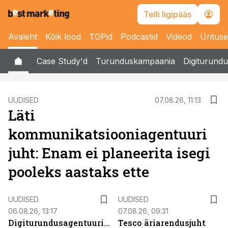
Telli ligipääs
Avaleht
Kõik lood
TOPid
Podcastid
Videod
Üritus
Case Study'd
Turunduskampaania
Digiturundu
UUDISED
07.08.26, 11:13
Läti
kommunikatsiooniagentuuri
juht: Enam ei planeerita isegi
pooleks aastaks ette
UUDISED
UUDISED
06.08.26, 13:17
07.08.26, 09:31
Digiturundusagentuuride
Tesco äriarendusjuht