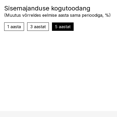
Sisemajanduse kogutoodang
(
Muutus võrreldes eelmise aasta sama perioodiga, %
)
1 aasta
3 aastat
5 aastat