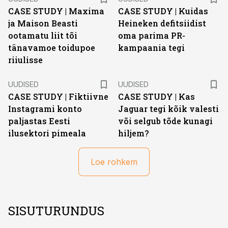
CASE STUDY | Maxima
CASE STUDY | Kuidas
ja Maison Beasti
Heineken defitsiidist
ootamatu liit tõi
oma parima PR-
tänavamoe toidupoe
kampaania tegi
riiulisse
UUDISED
UUDISED
CASE STUDY | Fiktiivne
CASE STUDY | Kas
Instagrami konto
Jaguar tegi kõik valesti
paljastas Eesti
või selgub tõde kunagi
ilusektori pimeala
hiljem?
Loe rohkem
SISUTURUNDUS