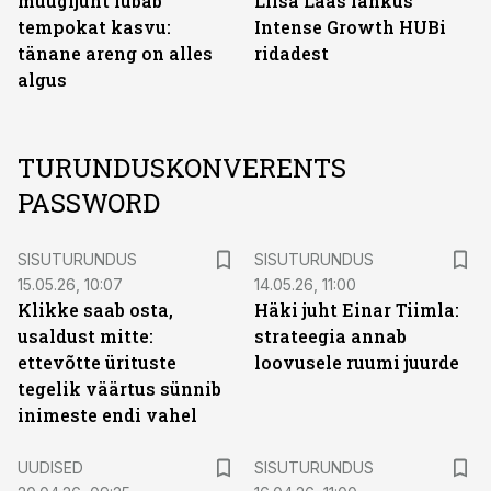
müügijuht lubab
Liisa Laas lahkus
tempokat kasvu:
Intense Growth HUBi
tänane areng on alles
ridadest
algus
TURUNDUSKONVERENTS
PASSWORD
ST
ST
SISUTURUNDUS
SISUTURUNDUS
15.05.26, 10:07
14.05.26, 11:00
Klikke saab osta,
Häki juht Einar Tiimla:
usaldust mitte:
strateegia annab
ettevõtte ürituste
loovusele ruumi juurde
tegelik väärtus sünnib
inimeste endi vahel
ST
UUDISED
SISUTURUNDUS