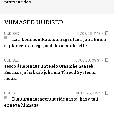
protsentides
VIIMASED UUDISED
UUDISED
07.08.26, 11:13
Läti kommunikatsiooniagentuuri juht: Enam
ei planeerita isegi pooleks aastaks ette
UUDISED
07.08.26, 09:31
Tesco äriarendusjuht Reio Orasmäe naaseb
Eestisse ja hakkab juhtima Threod Systemsi
müüki
UUDISED
06.08.26, 13:17
Digiturundusagentuuride aasta: kasv tuli
erineva hinnaga