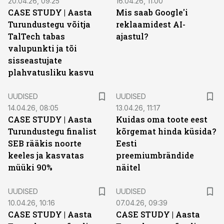
20.04.26, 09:25
16.04.26, 11:00
CASE STUDY | Aasta
Mis saab Google'i
Turundustegu võitja
reklaamidest AI-
TalTech tabas
ajastul?
valupunkti ja tõi
sisseastujate
plahvatusliku kasvu
UUDISED
UUDISED
14.04.26, 08:05
13.04.26, 11:17
CASE STUDY | Aasta
Kuidas oma toote eest
Turundustegu finalist
kõrgemat hinda küsida?
SEB rääkis noorte
Eesti
keeles ja kasvatas
preemiumbrändide
müüki 90%
näitel
UUDISED
UUDISED
10.04.26, 10:16
07.04.26, 09:39
CASE STUDY | Aasta
CASE STUDY | Aasta