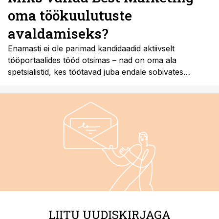
oma töökuulutuste
avaldamiseks?
Enamasti ei ole parimad kandidaadid aktiivselt
tööportaalides tööd otsimas – nad on oma ala
spetsialistid, kes töötavad juba endale sobivates
rollides ja ei külasta igapäevaselt tööotsinguplatvorme.
Seetõttu on nutikas lahendus jõuda nende
professionaalideni seal, kus nad tegelikult tegutsevad
ja oma valdkonna infot ammutavad.
LIITU UUDISKIRJAGA