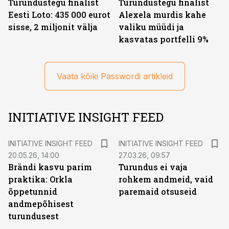
Turundustegu finalist
Turundustegu finalist
Eesti Loto: 435 000 eurot
Alexela murdis kahe
sisse, 2 miljonit välja
valiku müüdi ja
kasvatas portfelli 9%
Vaata kõiki Passwordi artikleid
INITIATIVE INSIGHT FEED
INITIATIVE INSIGHT FEED
INITIATIVE INSIGHT FEED
20.05.26, 14:00
27.03.26, 09:57
Brändi kasvu parim
Turundus ei vaja
praktika: Orkla
rohkem andmeid, vaid
õppetunnid
paremaid otsuseid
andmepõhisest
turundusest