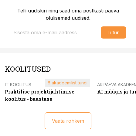
Telli uudiskiri ning saad oma postkasti päeva
olulisemad uudised.
Liitun
KOOLITUSED
8 akadeemilist tundi
IT KOOLITUS
ÄRIPÄEVA AKADEE
Praktilise projektijuhtimise
AI müügis ja t
koolitus - baastase
Vaata rohkem