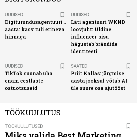
UUDISED
UUDISED
Digiturundusagentuuride
Läti agentuuri WKND
aasta: kasv tuli erineva
loovjuht: Üldine
hinnaga
influencer-sisu
hägustab brändide
identiteeti
UUDISED
SAATED
TikTok suunab üha
Priit Kallas: järgmise
enam eestlaste
aasta jooksul võtab AI
ostuotsuseid
üle suure osa ajutööst
TÖÖKUULUTUS
TÖÖKUULUTUSED
Miks valida Best Marketing