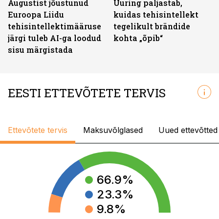
Augustist jõustunud
Uuring paljastab,
Euroopa Liidu
kuidas tehisintellekt
tehisintellektimääruse
tegelikult brändide
järgi tuleb AI-ga loodud
kohta „õpib“
sisu märgistada
EESTI ETTEVÕTETE TERVIS
Ettevõtete tervis
Maksuvõlglased
Uued ettevõtted
66.9
%
23.3
%
9.8
%