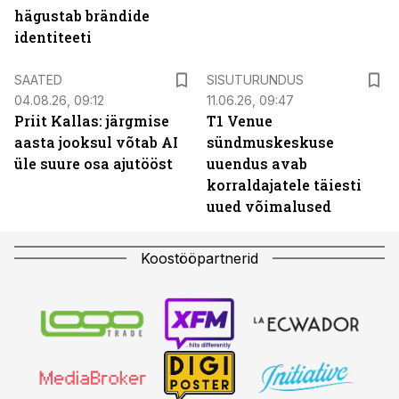
hägustab brändide
identiteeti
ST
SAATED
SISUTURUNDUS
04.08.26, 09:12
11.06.26, 09:47
Priit Kallas: järgmise
T1 Venue
aasta jooksul võtab AI
sündmuskeskuse
üle suure osa ajutööst
uuendus avab
korraldajatele täiesti
uued võimalused
Koostööpartnerid