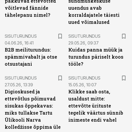
pakkuvad ettevõtted
sündmuskeskuse
võitlevad fännide
uuendus avab
tähelepanu nimel?
korraldajatele täiesti
uued võimalused
ST
ST
SISUTURUNDUS
SISUTURUNDUS
04.06.26, 16:41
29.05.26, 09:37
B2B meiliturundus:
Kuidas panna müük ja
spämmivabalt ja otse
turundus päriselt koos
otsustajani
tööle?
ST
ST
SISUTURUNDUS
SISUTURUNDUS
27.05.26, 13:39
15.05.26, 10:07
Digioskused ja
Klikke saab osta,
ettevõtlus põimuvad
usaldust mitte:
sisukas õppekavas:
ettevõtte ürituste
miks tullakse Tartu
tegelik väärtus sünnib
Ülikooli Narva
inimeste endi vahel
kolledžisse õppima üle