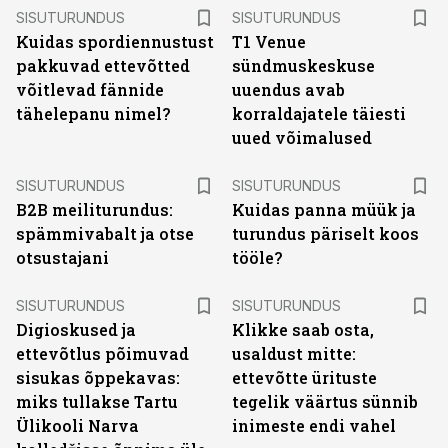
ST
ST
SISUTURUNDUS
SISUTURUNDUS
Kuidas spordiennustust
T1 Venue
pakkuvad ettevõtted
sündmuskeskuse
võitlevad fännide
uuendus avab
tähelepanu nimel?
korraldajatele täiesti
uued võimalused
ST
ST
SISUTURUNDUS
SISUTURUNDUS
B2B meiliturundus:
Kuidas panna müük ja
spämmivabalt ja otse
turundus päriselt koos
otsustajani
tööle?
ST
ST
SISUTURUNDUS
SISUTURUNDUS
Digioskused ja
Klikke saab osta,
ettevõtlus põimuvad
usaldust mitte:
sisukas õppekavas:
ettevõtte ürituste
miks tullakse Tartu
tegelik väärtus sünnib
Ülikooli Narva
inimeste endi vahel