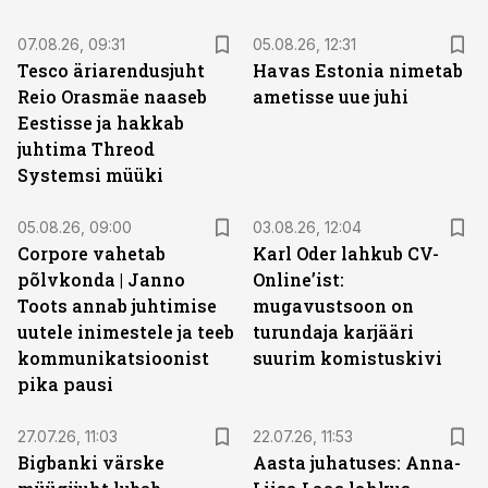
07.08.26, 09:31
05.08.26, 12:31
Tesco äriarendusjuht
Havas Estonia nimetab
Reio Orasmäe naaseb
ametisse uue juhi
Eestisse ja hakkab
juhtima Threod
Systemsi müüki
05.08.26, 09:00
03.08.26, 12:04
Corpore vahetab
Karl Oder lahkub CV-
põlvkonda | Janno
Online’ist:
Toots annab juhtimise
mugavustsoon on
uutele inimestele ja teeb
turundaja karjääri
kommunikatsioonist
suurim komistuskivi
pika pausi
27.07.26, 11:03
22.07.26, 11:53
Bigbanki värske
Aasta juhatuses: Anna-