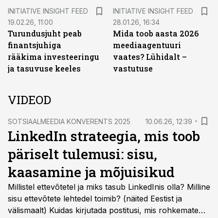
INITIATIVE INSIGHT FEED
INITIATIVE INSIGHT FEED
19.02.26, 11:00
28.01.26, 16:34
Turundusjuht peab
Mida toob aasta 2026
finantsjuhiga
meediaagentuuri
rääkima investeeringu
vaates? Lühidalt –
ja tasuvuse keeles
vastutuse
VIDEOD
SOTSIAALMEEDIA KONVERENTS 2025
10.06.26, 12:39
LinkedIn strateegia, mis toob
päriselt tulemusi: sisu,
kaasamine ja mõjuisikud
Millistel ettevõtetel ja miks tasub LinkedInis olla? Milline
sisu ettevõtete lehtedel toimib? (näited Eestist ja
välismaalt) Kuidas kirjutada postitusi, mis rohkemate