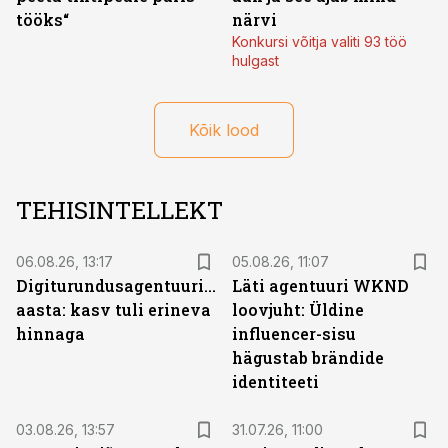
tööks“
närvi
Konkursi võitja valiti 93 töö
hulgast
Kõik lood
TEHISINTELLEKT
06.08.26, 13:17
05.08.26, 11:07
Digiturundusagentuuride
Läti agentuuri WKND
aasta: kasv tuli erineva
loovjuht: Üldine
hinnaga
influencer-sisu
hägustab brändide
identiteeti
03.08.26, 13:57
31.07.26, 11:00