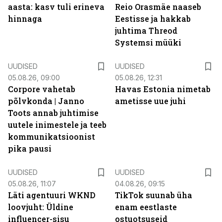
aasta: kasv tuli erineva
Reio Orasmäe naaseb
hinnaga
Eestisse ja hakkab
juhtima Threod
Systemsi müüki
UUDISED
UUDISED
05.08.26, 09:00
05.08.26, 12:31
Corpore vahetab
Havas Estonia nimetab
põlvkonda | Janno
ametisse uue juhi
Toots annab juhtimise
uutele inimestele ja teeb
kommunikatsioonist
pika pausi
UUDISED
UUDISED
05.08.26, 11:07
04.08.26, 09:15
Läti agentuuri WKND
TikTok suunab üha
loovjuht: Üldine
enam eestlaste
influencer-sisu
ostuotsuseid