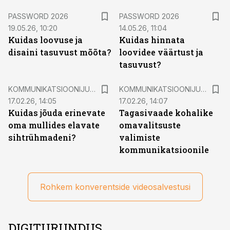
inimesteni jõuaks? Kuidas oma tiimi ja kliente kaasata?
Influencer turundus LinkedInis (näited B2B ja B2C
PASSWORD 2026
PASSWORD 2026
19.05.26, 10:20
kampaaniatest) Marelle Ellen, ettevõtja
14.05.26, 11:04
Kuidas loovuse ja
Kuidas hinnata
disaini tasuvust mõõta?
loovidee väärtust ja
tasuvust?
KOMMUNIKATSIOONIJUHTIMISE AASTAKONVERENTS 2025
KOMMUNIKATSIOONIJUHTIMISE AASTAKONVERENTS 2025
17.02.26, 14:05
17.02.26, 14:07
Kuidas jõuda erinevate
Tagasivaade kohalike
oma mullides elavate
omavalitsuste
sihtrühmadeni?
valimiste
kommunikatsioonile
Rohkem konverentside videosalvestusi
DIGITURUNDUS