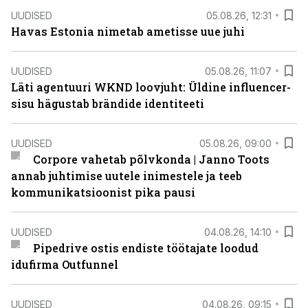
UUDISED
05.08.26, 12:31
Havas Estonia nimetab ametisse uue juhi
UUDISED
05.08.26, 11:07
Läti agentuuri WKND loovjuht: Üldine influencer-
sisu hägustab brändide identiteeti
UUDISED
05.08.26, 09:00
Corpore vahetab põlvkonda | Janno Toots
annab juhtimise uutele inimestele ja teeb
kommunikatsioonist pika pausi
UUDISED
04.08.26, 14:10
Pipedrive ostis endiste töötajate loodud
idufirma Outfunnel
UUDISED
04.08.26, 09:15