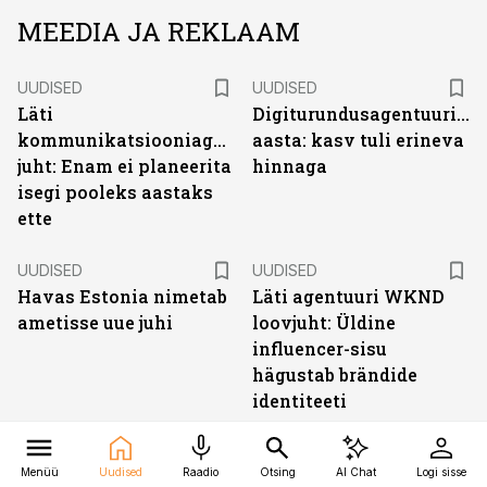
MEEDIA JA REKLAAM
UUDISED
UUDISED
Läti
Digiturundusagentuuride
kommunikatsiooniagentuuri
aasta: kasv tuli erineva
juht: Enam ei planeerita
hinnaga
isegi pooleks aastaks
ette
UUDISED
UUDISED
Havas Estonia nimetab
Läti agentuuri WKND
ametisse uue juhi
loovjuht: Üldine
influencer-sisu
hägustab brändide
identiteeti
UUDISED
UUDISED
Menüü
Uudised
Raadio
Otsing
AI Chat
Logi sisse
Corpore vahetab
Filmiettevõtte