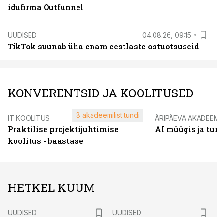
idufirma Outfunnel
UUDISED
04.08.26, 09:15
TikTok suunab üha enam eestlaste ostuotsuseid
KONVERENTSID JA KOOLITUSED
8 akadeemilist tundi
IT KOOLITUS
ÄRIPÄEVA AKADEE
Praktilise projektijuhtimise
AI müügis ja t
koolitus - baastase
HETKEL KUUM
UUDISED
UUDISED