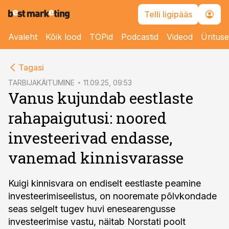
Telli ligipääs
Avaleht
Kõik lood
TOPid
Podcastid
Videod
Üritus
cebook
Tagasi
Twitter)
TARBIJAKÄITUMINE
11.09.25, 09:53
Vanus kujundab eestlaste
kedIn
rahapaigutusi: noored
ail
investeerivad endasse,
k
vanemad kinnisvarasse
Kuigi kinnisvara on endiselt eestlaste peamine
investeerimiseelistus, on nooremate põlvkondade
seas selgelt tugev huvi enesearengusse
investeerimise vastu, näitab Norstati poolt