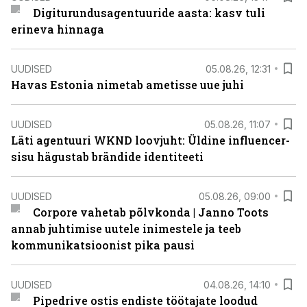
Digiturundusagentuuride aasta: kasv tuli
erineva hinnaga
UUDISED
05.08.26, 12:31
Havas Estonia nimetab ametisse uue juhi
UUDISED
05.08.26, 11:07
Läti agentuuri WKND loovjuht: Üldine influencer-
sisu hägustab brändide identiteeti
UUDISED
05.08.26, 09:00
Corpore vahetab põlvkonda | Janno Toots
annab juhtimise uutele inimestele ja teeb
kommunikatsioonist pika pausi
UUDISED
04.08.26, 14:10
Pipedrive ostis endiste töötajate loodud