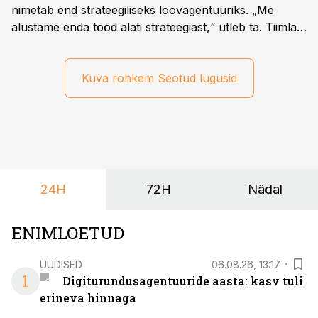
nimetab end strateegiliseks loovagentuuriks. „Me
alustame enda tööd alati strateegiast,“ ütleb ta. Tiimla
sõnul aitab põhjalik eeltöö vältida olukorda, kus klient
hakkab alles esimeste visuaalide pealt mõtlema, mida
ta tegelikult tahab.
Kuva rohkem Seotud lugusid
24H
72H
Nädal
ENIMLOETUD
UUDISED
06.08.26, 13:17
1
Digiturundusagentuuride aasta: kasv tuli
erineva hinnaga