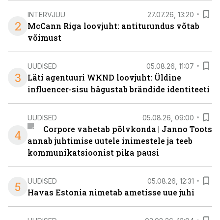
INTERVJUU
27.07.26, 13:20
2
McCann Riga loovjuht: antiturundus võtab
võimust
UUDISED
05.08.26, 11:07
3
Läti agentuuri WKND loovjuht: Üldine
influencer-sisu hägustab brändide identiteeti
UUDISED
05.08.26, 09:00
Corpore vahetab põlvkonda | Janno Toots
4
annab juhtimise uutele inimestele ja teeb
kommunikatsioonist pika pausi
UUDISED
05.08.26, 12:31
5
Havas Estonia nimetab ametisse uue juhi