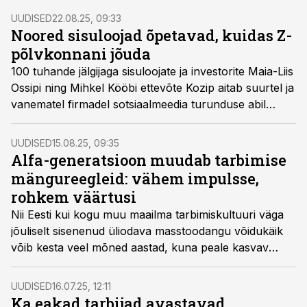
UUDISED
22.08.25, 09:33
Noored sisuloojad õpetavad, kuidas Z-
põlvkonnani jõuda
100 tuhande jälgijaga sisuloojate ja investorite Maia-Liis
Ossipi ning Mihkel Kööbi ettevõte Kozip aitab suurtel ja
vanematel firmadel sotsiaalmeedia turunduse abil
jõuda noorteni, kelleni muidu on keeruline saada.
UUDISED
15.08.25, 09:35
Alfa-generatsioon muudab tarbimise
mängureegleid: vähem impulsse,
rohkem väärtusi
Nii Eesti kui kogu muu maailma tarbimiskultuuri väga
jõuliselt sisenenud üliodava masstoodangu võidukäik
võib kesta veel mõned aastad, kuna peale kasvav
Alfa-generatsioon hakkab sel fenomenil suure
tõenäosusega hoogu maha tõmbama.
UUDISED
16.07.25, 12:11
Ka eakad tarbijad avastavad