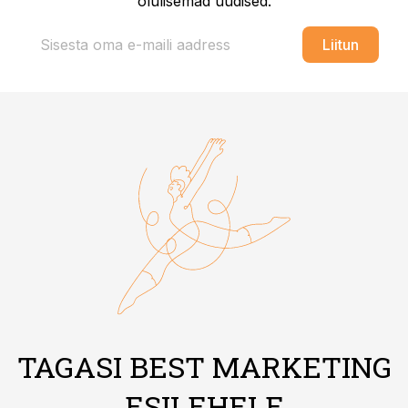
olulisemad uudised.
Liitun
TAGASI BEST MARKETING
ESILEHELE