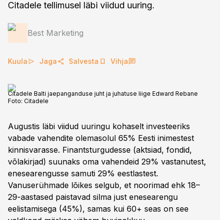
Citadele tellimusel läbi viidud uuring.
Best Marketing
Kuula
Jaga
Salvesta
Vihja
Citadele Balti jaepanganduse juht ja juhatuse liige Edward Rebane
Foto:
Citadele
Augustis läbi viidud uuringu kohaselt investeeriks
vabade vahendite olemasolul 65% Eesti inimestest
kinnisvarasse. Finantsturgudesse (aktsiad, fondid,
võlakirjad) suunaks oma vahendeid 29% vastanutest,
enesearengusse samuti 29% eestlastest.
Vanuserühmade lõikes selgub, et noorimad ehk 18–
29-aastased paistavad silma just enesearengu
eelistamisega (45%), samas kui 60+ seas on see