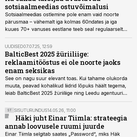
sotsiaalmeedias ostuvõimalusi
Sotsiaalmeedias ostlemine pole enam vaid noorte
pärusmaa – vähemalt iga kolmas 60ndates ja iga
kuues 70+ vanuses eestlane teeb seal regulaarselt
oste, näitab Adyeni kaubandusuuring.
UUDISED
07.07.25, 12:59
BalticBest 2025 žüriiliige:
reklaamitööstus ei ole noorte jaoks
enam seksikas
See on nagu suur elevant toas. Kui tahame olukorda
muuta, peavad kohalikud liidrid lõpuks häält tegema,
leiab BalticBest 2025 žüriiliige ning Leedu agentuuri
autoriai asutaja ja loovjuht Giedrė Ona Šileikytė.
SISUTURUNDUS
14.05.26, 11:00
ST
Häki juht Einar Tiimla: strateegia
annab loovusele ruumi juurde
Einar Tiimla selgitab saates „Password“, miks Häk