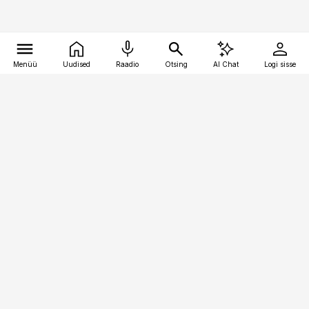
Menüü
Uudised
Raadio
Otsing
AI Chat
Logi sisse
Vana-Lõuna 39/1, 19094 Tallinn
(+372) 667 0111
bestmarketing@best-marketing.ee
Telli
Reklaam
Firmast
Sisu kasutamisõigused
Ajakirjaniku
eetikakoodeks
Üldtingimused
Privaatsustingimused