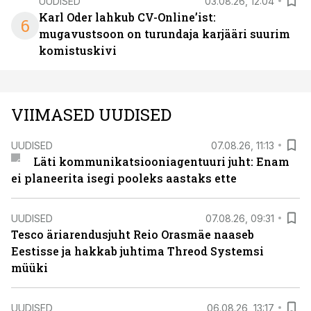
UUDISED
03.08.26, 12:04
Karl Oder lahkub CV-Online’ist:
6
mugavustsoon on turundaja karjääri suurim
komistuskivi
VIIMASED UUDISED
UUDISED
07.08.26, 11:13
Läti kommunikatsiooniagentuuri juht: Enam
ei planeerita isegi pooleks aastaks ette
UUDISED
07.08.26, 09:31
Tesco äriarendusjuht Reio Orasmäe naaseb
Eestisse ja hakkab juhtima Threod Systemsi
müüki
UUDISED
06.08.26, 13:17