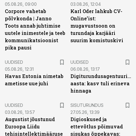
05.08.26, 09:00
03.08.26, 12:04
Corpore vahetab
Karl Oder lahkub CV-
põlvkonda | Janno
Online’ist:
Toots annab juhtimise
mugavustsoon on
uutele inimestele ja teeb
turundaja karjääri
kommunikatsioonist
suurim komistuskivi
pika pausi
UUDISED
UUDISED
05.08.26, 12:31
06.08.26, 13:17
Havas Estonia nimetab
Digiturundusagentuuride
ametisse uue juhi
aasta: kasv tuli erineva
hinnaga
ST
UUDISED
SISUTURUNDUS
03.08.26, 13:57
27.05.26, 13:39
Augustist jõustunud
Digioskused ja
Euroopa Liidu
ettevõtlus põimuvad
tehisintellektimääruse
sisukas õppekavas: