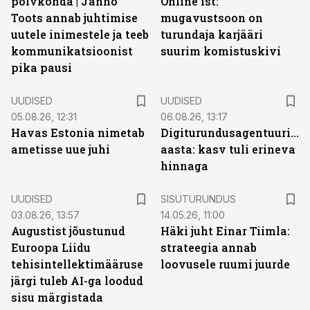
põlvkonda | Janno
Online’ist:
Toots annab juhtimise
mugavustsoon on
uutele inimestele ja teeb
turundaja karjääri
kommunikatsioonist
suurim komistuskivi
pika pausi
UUDISED
UUDISED
05.08.26, 12:31
06.08.26, 13:17
Havas Estonia nimetab
Digiturundusagentuuride
ametisse uue juhi
aasta: kasv tuli erineva
hinnaga
ST
UUDISED
SISUTURUNDUS
03.08.26, 13:57
14.05.26, 11:00
Augustist jõustunud
Häki juht Einar Tiimla:
Euroopa Liidu
strateegia annab
tehisintellektimääruse
loovusele ruumi juurde
järgi tuleb AI-ga loodud
sisu märgistada