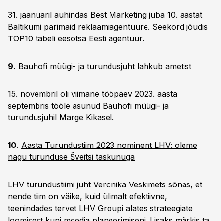
31. jaanuaril auhindas Best Marketing juba 10. aastat
Baltikumi parimaid reklaamiagentuure. Seekord jõudis
TOP10 tabeli eesotsa Eesti agentuur.
9.
Bauhofi müügi- ja turundusjuht lahkub ametist
15. novembril oli viimane tööpäev 2023. aasta
septembris tööle asunud Bauhofi müügi- ja
turundusjuhil Marge Kikasel.
10.
Aasta Turundustiim 2023 nominent LHV: oleme
nagu turunduse Šveitsi taskunuga
LHV turundustiimi juht Veronika Veskimets sõnas, et
nende tiim on väike, kuid ülimalt efektiivne,
teenindades tervet LHV Groupi alates strateegiate
loomisest kuni meedia planeerimiseni. Lisaks märkis ta,