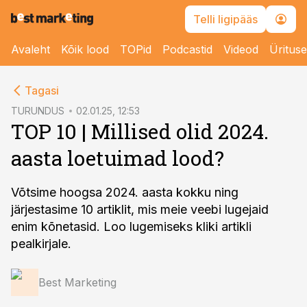
Telli ligipääs
Avaleht
Kõik lood
TOPid
Podcastid
Videod
Üritus
cebook
cebook
Tagasi
Twitter)
Twitter)
TURUNDUS
02.01.25, 12:53
TOP 10 | Millised olid 2024.
kedIn
kedIn
aasta loetuimad lood?
ail
ail
k
k
Võtsime hoogsa 2024. aasta kokku ning
järjestasime 10 artiklit, mis meie veebi lugejaid
enim kõnetasid. Loo lugemiseks kliki artikli
pealkirjale.
Best Marketing