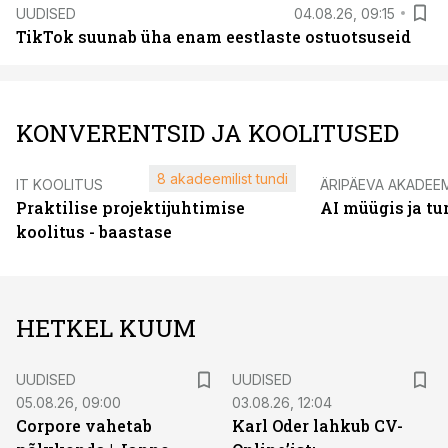
UUDISED
04.08.26, 09:15
TikTok suunab üha enam eestlaste ostuotsuseid
KONVERENTSID JA KOOLITUSED
8 akadeemilist tundi
IT KOOLITUS
ÄRIPÄEVA AKADEE
Praktilise projektijuhtimise
AI müügis ja t
koolitus - baastase
HETKEL KUUM
UUDISED
UUDISED
05.08.26, 09:00
03.08.26, 12:04
Corpore vahetab
Karl Oder lahkub CV-