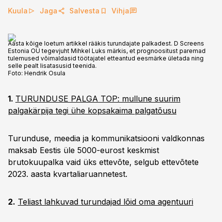
Kuula
Jaga
Salvesta
Vihja
Aasta kõige loetum artikkel rääkis turundajate palkadest. D Screens
Estonia OÜ tegevjuht Mihkel Luks märkis, et prognoositust paremad
tulemused võimaldasid töötajatel etteantud eesmärke ületada ning
selle pealt lisatasusid teenida.
Foto:
Hendrik Osula
1.
TURUNDUSE PALGA TOP: mullune suurim
palgakärpija tegi ühe kopsakaima palgatõusu
Turunduse, meedia ja kommunikatsiooni valdkonnas
maksab Eestis üle 5000-eurost keskmist
brutokuupalka vaid üks ettevõte, selgub ettevõtete
2023. aasta kvartaliaruannetest.
2.
Teliast lahkuvad turundajad lõid oma agentuuri