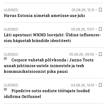
UUDISED
05.08.26, 12:31
Havas Estonia nimetab ametisse uue juhi
UUDISED
05.08.26, 11:07
Läti agentuuri WKND loovjuht: Üldine influencer-
sisu hägustab brändide identiteeti
UUDISED
05.08.26, 09:00
Corpore vahetab põlvkonda | Janno Toots
annab juhtimise uutele inimestele ja teeb
kommunikatsioonist pika pausi
UUDISED
04.08.26, 14:10
Pipedrive ostis endiste töötajate loodud
idufirma Outfunnel