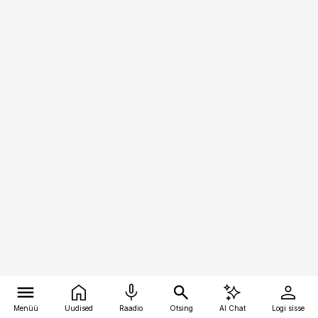
Menüü
Uudised
Raadio
Otsing
AI Chat
Logi sisse