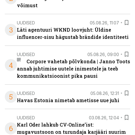
võimust
UUDISED
05.08.26, 11:07
3
Läti agentuuri WKND loovjuht: Üldine
influencer-sisu hägustab brändide identiteeti
UUDISED
05.08.26, 09:00
Corpore vahetab põlvkonda | Janno Toots
4
annab juhtimise uutele inimestele ja teeb
kommunikatsioonist pika pausi
UUDISED
05.08.26, 12:31
5
Havas Estonia nimetab ametisse uue juhi
UUDISED
03.08.26, 12:04
Karl Oder lahkub CV-Online’ist:
6
mugavustsoon on turundaja karjääri suurim