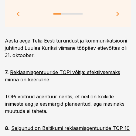
teeb
Aasta aega Telia Eesti turundust ja kommunikatsiooni
juhtinud Luulea Kuriksi viimane tööpäev ettevõttes oli
31. oktoober.
7.
Reklaamiagentuuride TOPi võitja: efektiivsemaks
minna on keeruline
TOPi võitnud agentuur nentis, et neil on kõikide
inimeste aeg ja eesmärgid planeeritud, aga masinaks
muutuda ei taheta.
8.
Selgunud on Baltikumi reklaamiagentuuride TOP 10