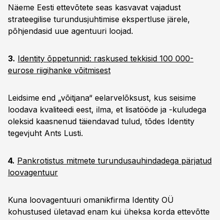
Näeme Eesti ettevõtete seas kasvavat vajadust
strateegilise turundusjuhtimise ekspertluse järele,
põhjendasid uue agentuuri loojad.
3.
Identity õppetunnid: raskused tekkisid 100 000-
eurose riigihanke võitmisest
Leidsime end „võitjana“ eelarvelõksust, kus seisime
loodava kvaliteedi eest, ilma, et lisatööde ja -kuludega
oleksid kaasnenud täiendavad tulud, tõdes Identity
tegevjuht Ants Lusti.
4.
Pankrotistus mitmete turundusauhindadega pärjatud
loovagentuur
Kuna loovagentuuri omanikfirma Identity OÜ
kohustused ületavad enam kui üheksa korda ettevõtte