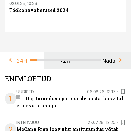
02.01.25, 10:26
Töökohavahetused 2024
24H
72H
Nädal
ENIMLOETUD
UUDISED
06.08.26, 13:17
1
Digiturundusagentuuride aasta: kasv tuli
erineva hinnaga
INTERVJUU
27.07.26, 13:20
2
McCann Riga loovjuht: antiturundus võtab