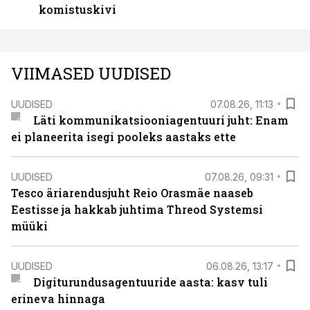
komistuskivi
VIIMASED UUDISED
UUDISED
07.08.26, 11:13
Läti kommunikatsiooniagentuuri juht: Enam
ei planeerita isegi pooleks aastaks ette
UUDISED
07.08.26, 09:31
Tesco äriarendusjuht Reio Orasmäe naaseb
Eestisse ja hakkab juhtima Threod Systemsi
müüki
UUDISED
06.08.26, 13:17
Digiturundusagentuuride aasta: kasv tuli
erineva hinnaga