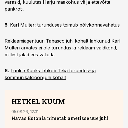
varasid, kuulutas Harju maakohus välja ettevõtte
pankroti.
5.
Karl Multer: turunduses toimub põlvkonnavahetus
Reklaamiagentuuri Tabasco juhi kohalt lahkunud Karl
Multeri arvates ei ole turundus ja reklaam valdkond,
millest jalad ees väljuda.
6.
Luulea Kuriks lahkub Telia turundus- ja
kommunikatsioonijuhi kohalt
HETKEL KUUM
05.08.26, 12:31
05.08
Havas Estonia nimetab ametisse uue juhi
Toot