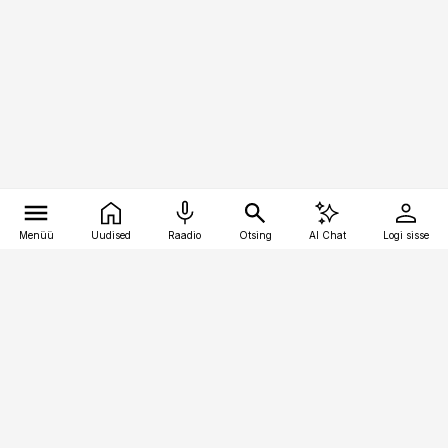
Menüü
Uudised
Raadio
Otsing
AI Chat
Logi sisse
Vana-Lõuna 39/1, 19094 Tallinn
(+372) 667 0111
bestmarketing@best-marketing.ee
Telli
Reklaam