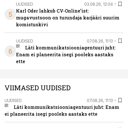
UUDISED
03.08.26, 12:04
Karl Oder lahkub CV-Online’ist:
5
mugavustsoon on turundaja karjääri suurim
komistuskivi
UUDISED
07.08.26, 11:13
Läti kommunikatsiooniagentuuri juht:
6
Enam ei planeerita isegi pooleks aastaks
ette
VIIMASED UUDISED
UUDISED
07.08.26, 11:13
Läti kommunikatsiooniagentuuri juht: Enam
ei planeerita isegi pooleks aastaks ette