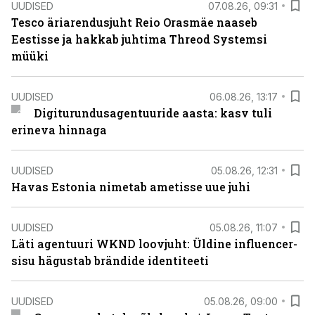
UUDISED
07.08.26, 09:31
Tesco äriarendusjuht Reio Orasmäe naaseb
Eestisse ja hakkab juhtima Threod Systemsi
müüki
UUDISED
06.08.26, 13:17
Digiturundusagentuuride aasta: kasv tuli
erineva hinnaga
UUDISED
05.08.26, 12:31
Havas Estonia nimetab ametisse uue juhi
UUDISED
05.08.26, 11:07
Läti agentuuri WKND loovjuht: Üldine influencer-
sisu hägustab brändide identiteeti
UUDISED
05.08.26, 09:00