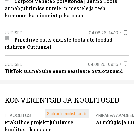
Corpore vahetab põlvkonda | Janno Toots
annab juhtimise uutele inimestele ja teeb
kommunikatsioonist pika pausi
UUDISED
04.08.26, 14:10
Pipedrive ostis endiste töötajate loodud
idufirma Outfunnel
UUDISED
04.08.26, 09:15
TikTok suunab üha enam eestlaste ostuotsuseid
KONVERENTSID JA KOOLITUSED
8 akadeemilist tundi
IT KOOLITUS
ÄRIPÄEVA AKADEE
Praktilise projektijuhtimise
AI müügis ja t
koolitus - baastase