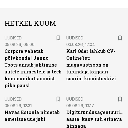
HETKEL KUUM
UUDISED
UUDISED
05.08.26, 09:00
03.08.26, 12:04
Corpore vahetab
Karl Oder lahkub CV-
põlvkonda | Janno
Online’ist:
Toots annab juhtimise
mugavustsoon on
uutele inimestele ja teeb
turundaja karjääri
kommunikatsioonist
suurim komistuskivi
pika pausi
UUDISED
UUDISED
05.08.26, 12:31
06.08.26, 13:17
Havas Estonia nimetab
Digiturundusagentuuride
ametisse uue juhi
aasta: kasv tuli erineva
hinnaga