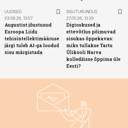
ST
UUDISED
SISUTURUNDUS
03.08.26, 13:57
27.05.26, 13:39
Augustist jõustunud
Digioskused ja
Euroopa Liidu
ettevõtlus põimuvad
tehisintellektimääruse
sisukas õppekavas:
järgi tuleb AI-ga loodud
miks tullakse Tartu
sisu märgistada
Ülikooli Narva
kolledžisse õppima üle
Eesti?