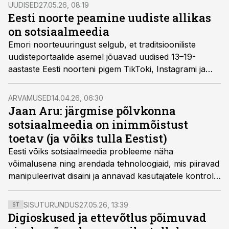
UUDISED
27.05.26, 08:19
Eesti noorte peamine uudiste allikas
on sotsiaalmeedia
Emori noorteuuringust selgub, et traditsiooniliste
uudisteportaalide asemel jõuavad uudised 13–19-
aastaste Eesti noorteni pigem TikToki, Instagrami ja
YouTube’i kaudu.
ARVAMUSED
14.04.26, 06:30
Jaan Aru: järgmise põlvkonna
sotsiaalmeedia on inimmõistust
toetav (ja võiks tulla Eestist)
Eesti võiks sotsiaalmeedia probleeme näha
võimalusena ning arendada tehnoloogiaid, mis piiravad
manipuleerivat disaini ja annavad kasutajatele kontrolli
tagasi, kirjutab Jaan Aru arvamuskonkursile „Edukas
Eesti“ saadetud võistlustöös.
SISUTURUNDUS
27.05.26, 13:39
ST
Digioskused ja ettevõtlus põimuvad