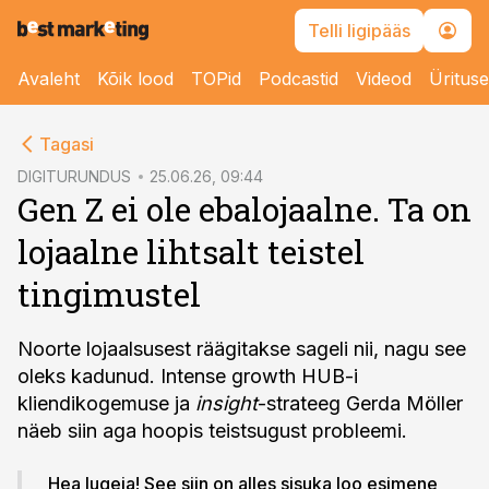
Telli ligipääs
Avaleht
Kõik lood
TOPid
Podcastid
Videod
Üritus
cebook
Tagasi
Twitter)
DIGITURUNDUS
25.06.26, 09:44
Gen Z ei ole ebalojaalne. Ta on
kedIn
lojaalne lihtsalt teistel
ail
tingimustel
k
Noorte lojaalsusest räägitakse sageli nii, nagu see
oleks kadunud. Intense growth HUB-i
kliendikogemuse ja
insight
-strateeg Gerda Möller
näeb siin aga hoopis teistsugust probleemi.
Hea lugeja! See siin on alles sisuka loo esimene