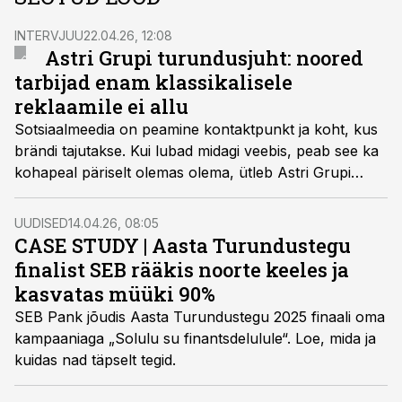
INTERVJUU
22.04.26, 12:08
Astri Grupi turundusjuht: noored
tarbijad enam klassikalisele
reklaamile ei allu
Sotsiaalmeedia on peamine kontaktpunkt ja koht, kus
brändi tajutakse. Kui lubad midagi veebis, peab see ka
kohapeal päriselt olemas olema, ütleb Astri Grupi
turundusjuht Piret Vapajeva.
UUDISED
14.04.26, 08:05
CASE STUDY | Aasta Turundustegu
finalist SEB rääkis noorte keeles ja
kasvatas müüki 90%
SEB Pank jõudis Aasta Turundustegu 2025 finaali oma
kampaaniaga „Solulu su finantsdelulule“. Loe, mida ja
kuidas nad täpselt tegid.