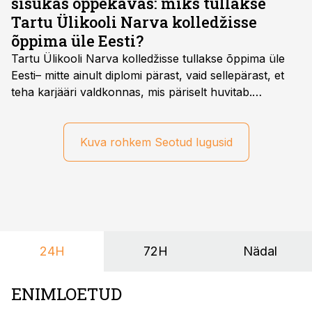
sisukas õppekavas: miks tullakse
Tartu Ülikooli Narva kolledžisse
õppima üle Eesti?
Tartu Ülikooli Narva kolledžisse tullakse õppima üle
Eesti– mitte ainult diplomi pärast, vaid sellepärast, et
teha karjääri valdkonnas, mis päriselt huvitab.
Õppekava “Ettevõtlus ja digilahendused” ühendab
ettevõtluse, tehnoloogia ja praktilised oskused viisil,
mis kõnetab nii ettevõtjaid, värskeid koolilõpetajaid kui
Kuva rohkem Seotud lugusid
ka neid, kes soovivad teha karjääripööret.
24H
72H
Nädal
ENIMLOETUD