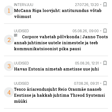
INTERVJUU
27.07.26, 13:20
1
McCann Riga loovjuht: antiturundus võtab
võimust
UUDISED
05.08.26, 09:00
Corpore vahetab põlvkonda | Janno Toots
2
annab juhtimise uutele inimestele ja teeb
kommunikatsioonist pika pausi
UUDISED
05.08.26, 12:31
3
Havas Estonia nimetab ametisse uue juhi
UUDISED
07.08.26, 09:31
Tesco äriarendusjuht Reio Orasmäe naaseb
4
Eestisse ja hakkab juhtima Threod Systemsi
müüki