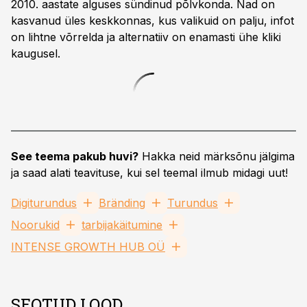
2010. aastate alguses sündinud põlvkonda. Nad on
kasvanud üles keskkonnas, kus valikuid on palju, infot
on lihtne võrrelda ja alternatiiv on enamasti ühe kliki
kaugusel.
See teema pakub huvi?
Hakka neid märksõnu jälgima
ja saad alati teavituse, kui sel teemal ilmub midagi uut!
Digiturundus
Bränding
Turundus
Noorukid
tarbijakäitumine
INTENSE GROWTH HUB OÜ
SEOTUD LOOD