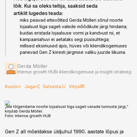
lõik. Kui sa oleks tellija, saaksid seda
artiklit lugedes teada:
miks peavad ettevõtted Gerda Mölleri sõnul noorte
lojaalsust liiga sageli valede mõõdikute järgi hindama;
kuidas eristada lojaalsuse vormi ja kandvust nii, et
kampaaniahuvi ei aetataks segi püsisuhtega;
millised eksimused äpis, hüves või kliendikogemuses
panevad Gen Z kiiresti järgmise valiku juurde liikuma.
Gerda Möller
Intense growth HUBi kliendikogemuse ja insight-strateeg
Kuula
Jaga
Salvesta
Vihja
„Me tõlgendame noorte lojaalsust liiga sageli vanade tunnuste järgi,“
kirjutab Gerda Möller.
Foto:
Intense growth HUB
Gen Z all mõeldakse üldjuhul 1990. aastate lõpus ja