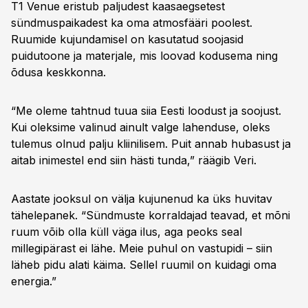
T1 Venue eristub paljudest kaasaegsetest
sündmuspaikadest ka oma atmosfääri poolest.
Ruumide kujundamisel on kasutatud soojasid
puidutoone ja materjale, mis loovad kodusema ning
õdusa keskkonna.
“Me oleme tahtnud tuua siia Eesti loodust ja soojust.
Kui oleksime valinud ainult valge lahenduse, oleks
tulemus olnud palju kliinilisem. Puit annab hubasust ja
aitab inimestel end siin hästi tunda,” räägib Veri.
Aastate jooksul on välja kujunenud ka üks huvitav
tähelepanek. “Sündmuste korraldajad teavad, et mõni
ruum võib olla küll väga ilus, aga peoks seal
millegipärast ei lähe. Meie puhul on vastupidi – siin
läheb pidu alati käima. Sellel ruumil on kuidagi oma
energia.”