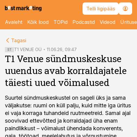
Telli ligipääs
Avaleht
Kõik lood
TOPid
Podcastid
Videod
Üritus
cebook
cebook
Tagasi
Twitter)
Twitter)
T1 VENUE OÜ
11.06.26, 09:47
ST
T1 Venue sündmuskeskuse
kedIn
kedIn
uuendus avab korraldajatele
ail
ail
täiesti uued võimalused
k
k
Suurtel sündmuskeskustel on sageli üks ja sama
väljakutse: ruumi on küll palju, kuid mitte iga üritus
ei vaja korraga tuhandeid ruutmeetreid. Samal ajal
soovivad ettevõtted ja korraldajad üha enam
paindlikkust – võimalust ühendada konverents,
gala, töötoad, meelelahutus ja võrgustumine