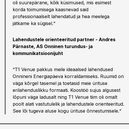
oli suurepärane, kõik küsimused, mis esimest
korda toimumisega kaasnevad said
professionaalselt lahendatud ja hea meelega
jätkame ka sügisel.“
Lahendustele orienteeritud partner -
Andres
Pärnaste, AS Onninen turundus- ja
kommunikatsioonijuht
“T1 Venue pakkus meile ideaalsed lahendused
Onnineni Energiapäeva korraldamiseks. Ruumid on
väga kõrgel tasemel ja toetasid meie ürituse
erilahenduslikku formaati. Koostöö sujus algusest
lõpuni väga ladusalt ning T1 Venue tiim oli omalt
poolt alati vastutulelik ja lahendustele orienteeritud.
See lõi tugeva aluse kogu ürituse õnnestumisele.“