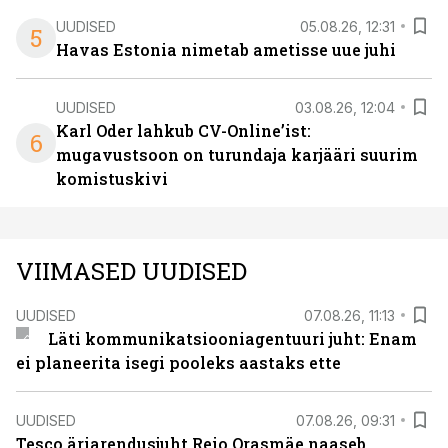
UUDISED
05.08.26, 12:31
5
Havas Estonia nimetab ametisse uue juhi
UUDISED
03.08.26, 12:04
Karl Oder lahkub CV-Online’ist:
6
mugavustsoon on turundaja karjääri suurim
komistuskivi
VIIMASED UUDISED
UUDISED
07.08.26, 11:13
Läti kommunikatsiooniagentuuri juht: Enam
ei planeerita isegi pooleks aastaks ette
UUDISED
07.08.26, 09:31
Tesco äriarendusjuht Reio Orasmäe naaseb