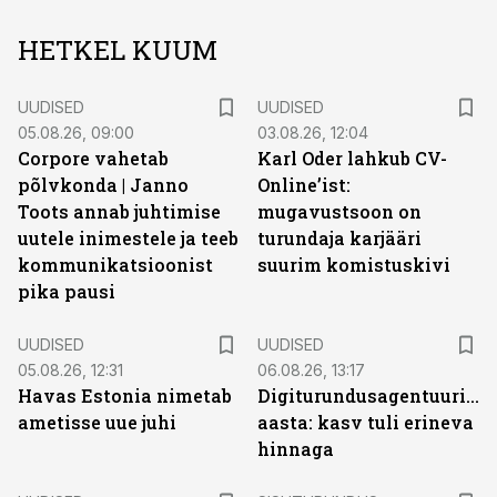
HETKEL KUUM
UUDISED
UUDISED
05.08.26, 09:00
03.08.26, 12:04
Corpore vahetab
Karl Oder lahkub CV-
põlvkonda | Janno
Online’ist:
Toots annab juhtimise
mugavustsoon on
uutele inimestele ja teeb
turundaja karjääri
kommunikatsioonist
suurim komistuskivi
pika pausi
UUDISED
UUDISED
05.08.26, 12:31
06.08.26, 13:17
Havas Estonia nimetab
Digiturundusagentuuride
ametisse uue juhi
aasta: kasv tuli erineva
hinnaga
ST