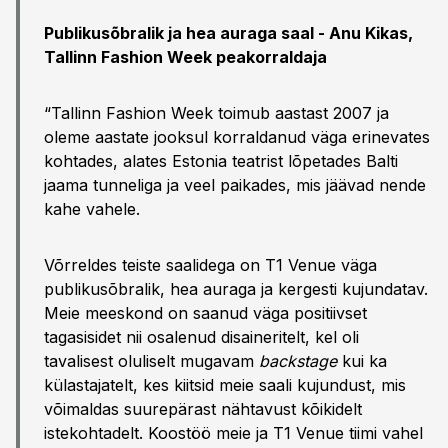
Publikusõbralik ja hea auraga saal -
Anu Kikas,
Tallinn Fashion Week peakorraldaja
“Tallinn Fashion Week toimub aastast 2007 ja
oleme aastate jooksul korraldanud väga erinevates
kohtades, alates Estonia teatrist lõpetades Balti
jaama tunneliga ja veel paikades, mis jäävad nende
kahe vahele.
Võrreldes teiste saalidega on T1 Venue väga
publikusõbralik, hea auraga ja kergesti kujundatav.
Meie meeskond on saanud väga positiivset
tagasisidet nii osalenud disaineritelt, kel oli
tavalisest oluliselt mugavam
backstage
kui ka
külastajatelt, kes kiitsid meie saali kujundust, mis
võimaldas suurepärast nähtavust kõikidelt
istekohtadelt. Koostöö meie ja T1 Venue tiimi vahel