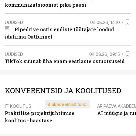
kommunikatsioonist pika pausi
UUDISED
04.08.26, 14:10
Pipedrive ostis endiste töötajate loodud
idufirma Outfunnel
UUDISED
04.08.26, 09:15
TikTok suunab üha enam eestlaste ostuotsuseid
KONVERENTSID JA KOOLITUSED
8 akadeemilist tundi
IT KOOLITUS
ÄRIPÄEVA AKADEE
Praktilise projektijuhtimise
AI müügis ja t
koolitus - baastase