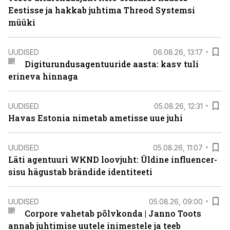
Eestisse ja hakkab juhtima Threod Systemsi
müüki
UUDISED
06.08.26, 13:17
Digiturundusagentuuride aasta: kasv tuli
erineva hinnaga
UUDISED
05.08.26, 12:31
Havas Estonia nimetab ametisse uue juhi
UUDISED
05.08.26, 11:07
Läti agentuuri WKND loovjuht: Üldine influencer-
sisu hägustab brändide identiteeti
UUDISED
05.08.26, 09:00
Corpore vahetab põlvkonda | Janno Toots
annab juhtimise uutele inimestele ja teeb