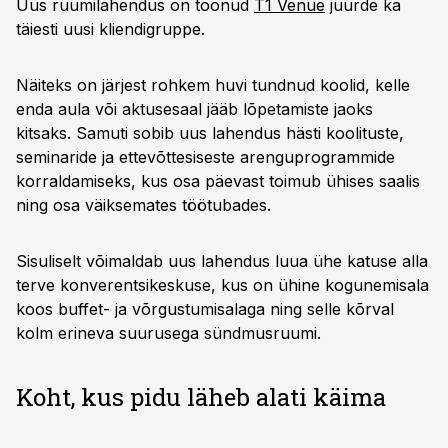
Uus ruumilahendus on toonud
T1 Venue
juurde ka
täiesti uusi kliendigruppe.
Näiteks on järjest rohkem huvi tundnud koolid, kelle
enda aula või aktusesaal jääb lõpetamiste jaoks
kitsaks. Samuti sobib uus lahendus hästi koolituste,
seminaride ja ettevõttesiseste arenguprogrammide
korraldamiseks, kus osa päevast toimub ühises saalis
ning osa väiksemates töötubades.
Sisuliselt võimaldab uus lahendus luua ühe katuse alla
terve konverentsikeskuse, kus on ühine kogunemisala
koos buffet- ja võrgustumisalaga ning selle kõrval
kolm erineva suurusega sündmusruumi.
Koht, kus pidu läheb alati käima