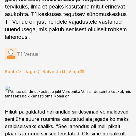
tervikuks, ilma et peaks kasutama mitut erinevat
asukohta. T1 keskuses tegutsev sündmuskeskus
T1 Venue on just nendele vajadustele vastanud
uuendusega, mis pakub senisest oluliselt rohkem
lahendusi.
T1 Venue
Kuula
Jaga
Salvesta
Vihja
T1 Venue sündmuskeskuse juht Veroonika Veri siirdeseinte keskel, mis
tänaseks kõik kenasti omal kohal on.
Hiljuti paigaldatud helikindlad siirdeseinad võimaldavad
seni ühe suure ruumina kasutatud ala jagada kolmeks
eraldiseisvaks saaliks. “See lahendus oli meil pikalt
plaanis ja nüüd sai see teostatud. Otsisime põhjalikult