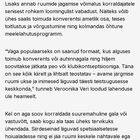
Lisaks annab ruumide jagamise võimalus korraldajatele
senisest rohkem loomingulist vabadust. Näiteks võib
ühes saalis toimuda konverentsi ametlik osa, teises
toitlustus ja võrgustumine ning kolmandas õhtune
meelelahutusprogramm.
“Väga populaarseks on saanud formaat, kus alguses
toimub konverents või auhinnagala ning hiljem
soovitakse jätkata peo või klubikontseptsiooniga. Täna
on see kõik kiirelt ja lihtsalt teostatav – avame järgmise
ruumi ukse ja inimesed liiguvad täiesti teistsugusesse
keskkonda,” tunneb Veroonika Veri loodud lahenduse
üle heameelt.
Kel on aga soov korraldada suuremahuline gala või
vastuvõtt, saab kogu ala taas üheks tervikuks
ühendada. Siirdeseinad liiguvad spetsiaalsetesse
hoiualadesse ning ei jää ruumi keskele nähtavale ega