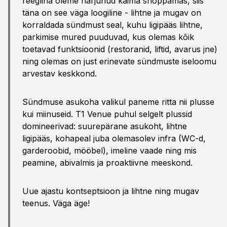
reeglina oleme harjunud käima shoppamas, siis
täna on see väga loogiline - lihtne ja mugav on
korraldada sündmust seal, kuhu ligipääs lihtne,
parkimise mured puuduvad, kus olemas kõik
toetavad funktsioonid (restoranid, liftid, avarus jne)
ning olemas on just erinevate sündmuste iseloomu
arvestav keskkond.
Sündmuse asukoha valikul paneme ritta nii plusse
kui miinuseid. T1 Venue puhul selgelt plussid
domineerivad: suurepärane asukoht, lihtne
ligipääs, kohapeal juba olemasolev infra (WC-d,
garderoobid, mööbel), imeline vaade ning mis
peamine, abivalmis ja proaktiivne meeskond.
Uue ajastu kontseptsioon ja lihtne ning mugav
teenus. Väga äge!