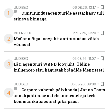
UUDISED
06.08.26, 13:17
1
Digiturundusagentuuride aasta: kasv tuli
erineva hinnaga
INTERVJUU
27.07.26, 13:20
2
McCann Riga loovjuht: antiturundus võtab
võimust
UUDISED
05.08.26, 11:07
3
Läti agentuuri WKND loovjuht: Üldine
influencer-sisu hägustab brändide identiteeti
UUDISED
05.08.26, 09:00
Corpore vahetab põlvkonda | Janno Toots
4
annab juhtimise uutele inimestele ja teeb
kommunikatsioonist pika pausi