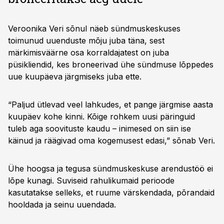
Veroonika Veri sõnul näeb sündmuskeskuses
toimunud uuenduste mõju juba täna, sest
märkimisväärne osa korraldajatest on juba
püsikliendid, kes broneerivad ühe sündmuse lõppedes
uue kuupäeva järgmiseks juba ette.
“Paljud ütlevad veel lahkudes, et pange järgmise aasta
kuupäev kohe kinni. Kõige rohkem uusi päringuid
tuleb aga soovituste kaudu – inimesed on siin ise
käinud ja räägivad oma kogemusest edasi,” sõnab Veri.
Ühe hoogsa ja tegusa sündmuskeskuse arendustöö ei
lõpe kunagi. Suviseid rahulikumaid perioode
kasutatakse selleks, et ruume värskendada, põrandaid
hooldada ja seinu uuendada.