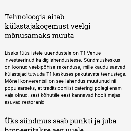
Tehnoloogia aitab
külastajakogemust veelgi
mõnusamaks muuta
Lisaks füüsilistele uuendustele on T1 Venue
investeerinud ka digilahendustesse. Sündmuskeskus
on loonud veebipõhise rakenduse, mille kaudu saavad
külastajad tutvuda T1 keskuses pakutavate teenustega.
Mõnel konverentsil on see lahendus muutunud nii
populaarseks, et traditsioonilist cateringi polegi enam
vaja olnud, sest kõhutäie eest kannavad hoolt majas
asuvad restoranid.
Üks sündmus saab punkti ja juba
broneeritakse aeg uuele