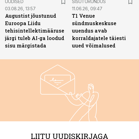
UUDISED
SISUTURUNDUS
03.08.26, 13:57
11.06.26, 09:47
Augustist jõustunud
T1 Venue
Euroopa Liidu
sündmuskeskuse
tehisintellektimääruse
uuendus avab
järgi tuleb AI-ga loodud
korraldajatele täiesti
sisu märgistada
uued võimalused
LIITU UUDISKIRJAGA