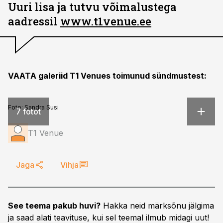
Uuri lisa ja tutvu võimalustega
aadressil
www.t1venue.ee
VAATA galeriid T1 Venues toimunud sündmustest:
Foto:
Sandra Susi
7 fotot
T1 Venue
Jaga
Vihja
See teema pakub huvi?
Hakka neid märksõnu jälgima
ja saad alati teavituse, kui sel teemal ilmub midagi uut!