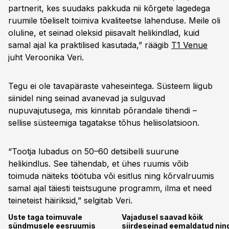
partnerit, kes suudaks pakkuda nii kõrgete lagedega
ruumile tõeliselt toimiva kvaliteetse lahenduse. Meile oli
oluline, et seinad oleksid piisavalt helikindlad, kuid
samal ajal ka praktilised kasutada,” räägib
T1 Venue
juht Veroonika Veri.
Tegu ei ole tavapäraste vaheseintega. Süsteem liigub
siinidel ning seinad avanevad ja sulguvad
nupuvajutusega, mis kinnitab põrandale tihendi –
sellise süsteemiga tagatakse tõhus heliisolatsioon.
“Tootja lubadus on 50–60 detsibelli suurune
helikindlus. See tähendab, et ühes ruumis võib
toimuda näiteks töötuba või esitlus ning kõrvalruumis
samal ajal täiesti teistsugune programm, ilma et need
teineteist häiriksid,” selgitab Veri.
Uste taga toimuvale
Vajadusel saavad kõik
sündmusele eesruumis
siirdeseinad eemaldatud nin