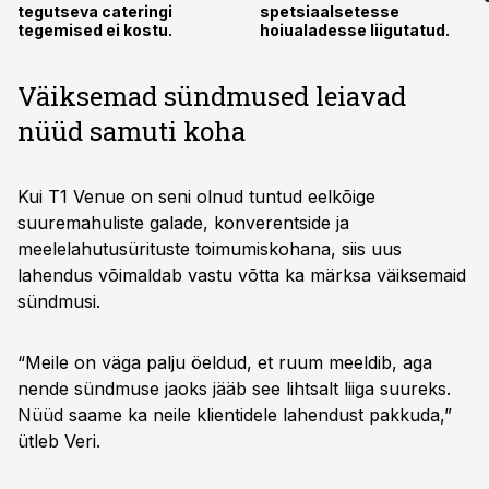
tegutseva cateringi
spetsiaalsetesse
tegemised ei kostu.
hoiualadesse liigutatud.
Väiksemad sündmused leiavad
nüüd samuti koha
Kui T1 Venue on seni olnud tuntud eelkõige
suuremahuliste galade, konverentside ja
meelelahutusürituste toimumiskohana, siis uus
lahendus võimaldab vastu võtta ka märksa väiksemaid
sündmusi.
“Meile on väga palju öeldud, et ruum meeldib, aga
nende sündmuse jaoks jääb see lihtsalt liiga suureks.
Nüüd saame ka neile klientidele lahendust pakkuda,”
ütleb Veri.