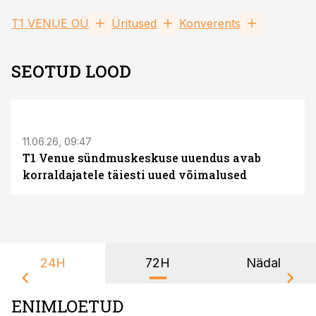
T1 VENUE OÜ
Üritused
Konverents
SEOTUD LOOD
ST
11.06.26, 09:47
T1 Venue sündmuskeskuse uuendus avab
korraldajatele täiesti uued võimalused
24H
72H
Nädal
ENIMLOETUD