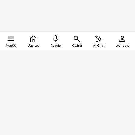
Menüü
Uudised
Raadio
Otsing
AI Chat
Logi sisse
Vana-Lõuna 39/1, 19094 Tallinn
(+372) 667 0111
bestmarketing@best-marketing.ee
Telli
Reklaam
Firmast
Sisu kasutamisõigused
Ajakirjaniku