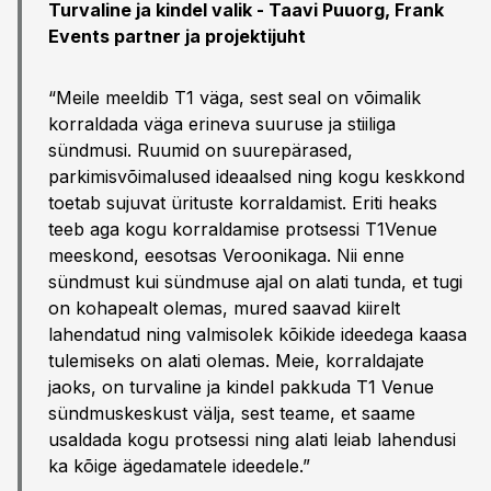
Turvaline ja kindel valik -
Taavi Puuorg, Frank
Events partner ja projektijuht
“Meile meeldib T1 väga, sest seal on võimalik
korraldada väga erineva suuruse ja stiiliga
sündmusi. Ruumid on suurepärased,
parkimisvõimalused ideaalsed ning kogu keskkond
toetab sujuvat ürituste korraldamist. Eriti heaks
teeb aga kogu korraldamise protsessi T1Venue
meeskond, eesotsas Veroonikaga. Nii enne
sündmust kui sündmuse ajal on alati tunda, et tugi
on kohapealt olemas, mured saavad kiirelt
lahendatud ning valmisolek kõikide ideedega kaasa
tulemiseks on alati olemas. Meie, korraldajate
jaoks, on turvaline ja kindel pakkuda T1 Venue
sündmuskeskust välja, sest teame, et saame
usaldada kogu protsessi ning alati leiab lahendusi
ka kõige ägedamatele ideedele.”