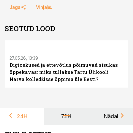
Jaga
Vihja
SEOTUD LOOD
ST
27.05.26, 13:39
Digioskused ja ettevõtlus põimuvad sisukas
õppekavas: miks tullakse Tartu Ülikooli
Narva kolledžisse õppima üle Eesti?
24H
72H
Nädal