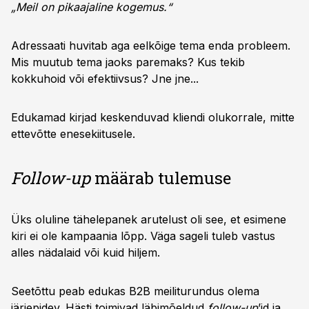
„Meil on pikaajaline kogemus.“
Adressaati huvitab aga eelkõige tema enda probleem.
Mis muutub tema jaoks paremaks? Kus tekib
kokkuhoid või efektiivsus? Jne jne...
Edukamad kirjad keskenduvad kliendi olukorrale, mitte
ettevõtte enesekiitusele.
Follow-up
määrab tulemuse
Üks oluline tähelepanek arutelust oli see, et esimene
kiri ei ole kampaania lõpp. Väga sageli tuleb vastus
alles nädalaid või kuid hiljem.
Seetõttu peab edukas B2B meiliturundus olema
järjepidev. Hästi toimivad läbimõeldud
follow-up
’id ja