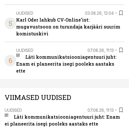
UUDISED
03.08.26, 12:04
Karl Oder lahkub CV-Online’ist:
5
mugavustsoon on turundaja karjääri suurim
komistuskivi
UUDISED
07.08.26, 11:13
Läti kommunikatsiooniagentuuri juht:
6
Enam ei planeerita isegi pooleks aastaks
ette
VIIMASED UUDISED
UUDISED
07.08.26, 11:13
Läti kommunikatsiooniagentuuri juht: Enam
ei planeerita isegi pooleks aastaks ette