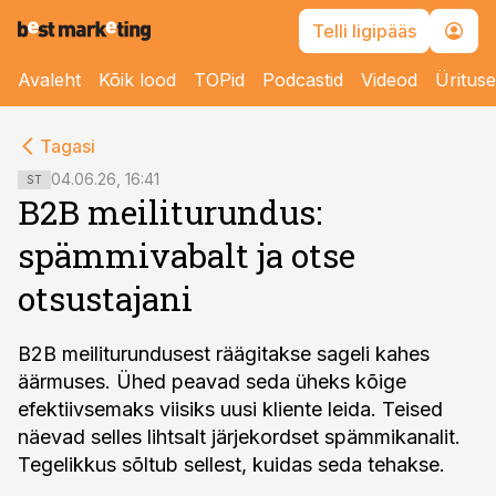
Telli ligipääs
Avaleht
Kõik lood
TOPid
Podcastid
Videod
Üritus
cebook
cebook
Tagasi
Twitter)
Twitter)
04.06.26, 16:41
ST
B2B meiliturundus:
kedIn
kedIn
spämmivabalt ja otse
ail
ail
otsustajani
k
k
B2B meiliturundusest räägitakse sageli kahes
äärmuses. Ühed peavad seda üheks kõige
efektiivsemaks viisiks uusi kliente leida. Teised
näevad selles lihtsalt järjekordset spämmikanalit.
Tegelikkus sõltub sellest, kuidas seda tehakse.