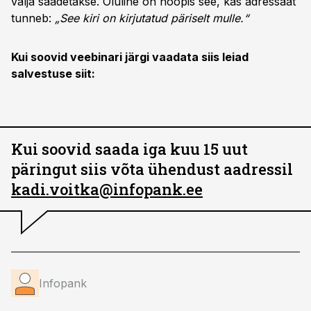
välja saadetakse. Oluline on hoopis see, kas adressaat
tunneb:
„See kiri on kirjutatud päriselt mulle.“
Kui soovid veebinari järgi vaadata siis leiad
salvestuse siit:
Kui soovid saada iga kuu 15 uut
päringut siis võta ühendust aadressil
kadi.voitka@infopank.ee
Infopank