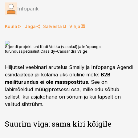
Infopank
Kuula
Jaga
Salvesta
Vihja
Agendi projektijuht Kadi Voitka (vasakul) ja Infopanga
turundusspetsialist Cassidy-Cassandra Valge.
Hiljutisel veebinari arutelus Smaily ja Infopanga Agendi
esindajatega jäi kõlama üks oluline mõte:
B2B
meiliturundus
ei
ole
masspostitus
. See on
läbimõeldud müügiprotsessi osa, mille edu sõltub
sellest, kui asjakohane on sõnum ja kui täpselt on
valitud sihtrühm.
Suurim viga: sama kiri kõigile