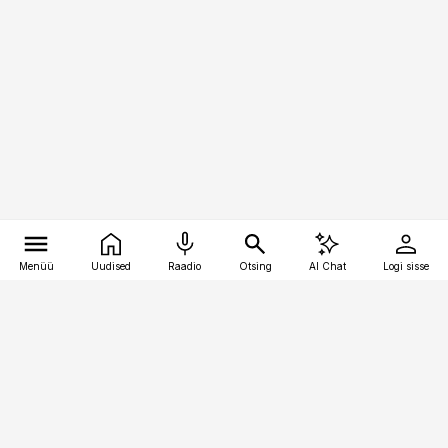
Menüü
Uudised
Raadio
Otsing
AI Chat
Logi sisse
Vana-Lõuna 39/1, 19094 Tallinn
(+372) 667 0111
bestmarketing@best-marketing.ee