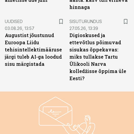
hinnaga
ST
UUDISED
SISUTURUNDUS
03.08.26, 13:57
27.05.26, 13:39
Augustist jõustunud
Digioskused ja
Euroopa Liidu
ettevõtlus põimuvad
tehisintellektimääruse
sisukas õppekavas:
järgi tuleb AI-ga loodud
miks tullakse Tartu
sisu märgistada
Ülikooli Narva
kolledžisse õppima üle
Eesti?