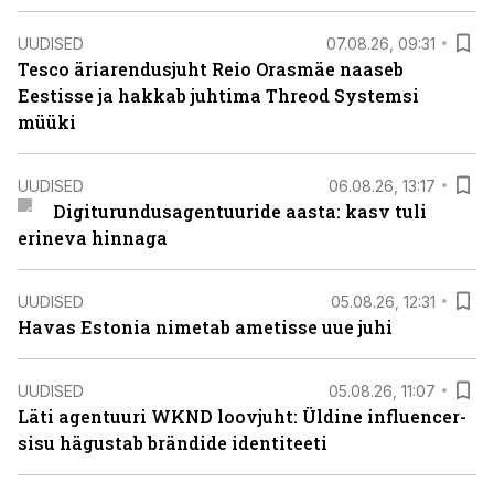
UUDISED
07.08.26, 09:31
Tesco äriarendusjuht Reio Orasmäe naaseb
Eestisse ja hakkab juhtima Threod Systemsi
müüki
UUDISED
06.08.26, 13:17
Digiturundusagentuuride aasta: kasv tuli
erineva hinnaga
UUDISED
05.08.26, 12:31
Havas Estonia nimetab ametisse uue juhi
UUDISED
05.08.26, 11:07
Läti agentuuri WKND loovjuht: Üldine influencer-
sisu hägustab brändide identiteeti