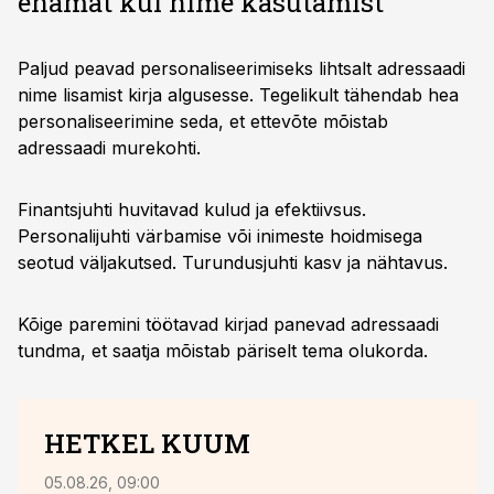
enamat kui nime kasutamist
Paljud peavad personaliseerimiseks lihtsalt adressaadi
nime lisamist kirja algusesse. Tegelikult tähendab hea
personaliseerimine seda, et ettevõte mõistab
adressaadi murekohti.
Finantsjuhti huvitavad kulud ja efektiivsus.
Personalijuhti värbamise või inimeste hoidmisega
seotud väljakutsed. Turundusjuhti kasv ja nähtavus.
Kõige paremini töötavad kirjad panevad adressaadi
tundma, et saatja mõistab päriselt tema olukorda.
HETKEL KUUM
05.08.26, 09:00
05.08.