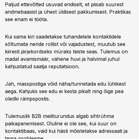
Paljud ettevõtted usuvad endiselt, et piisab suurest
andmebaasist ja ühest üldisest pakkumisest. Praktikas
see enam ei tööta.
Kui sama kiri saadetakse tuhandetele kontaktidele
sõltumata nende rollist või vajadustest, muutub see
kiiresti järjekordseks müraks teiste seas. Tulemus on
madal avamismäär, vähene huvi ja halvimal juhul
kahjustatud saatja reputatsioon.
Jah, masspostiga võid näha/tunnetada edu lühikest
aega. Kahjuks see edu ei kesta pikalt ning õige pea
oledki rämpspostis.
Tulemuslik B2B meiliturundus algab sihtrühma
paikapanemisest. Oluline ei ole see, kui suur on
kontaktibaas, vaid kui hästi mõistetakse adressaati ja
tema probleeme.