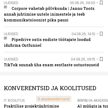
UUDISED
05.08.26, 09:00
Corpore vahetab põlvkonda | Janno Toots
annab juhtimise uutele inimestele ja teeb
kommunikatsioonist pika pausi
UUDISED
04.08.26, 14:10
Pipedrive ostis endiste töötajate loodud
idufirma Outfunnel
UUDISED
04.08.26, 09:15
TikTok suunab üha enam eestlaste ostuotsuseid
KONVERENTSID JA KOOLITUSED
8 akadeemilist tundi
IT KOOLITUS
ÄRIPÄEVA AKADEE
Praktilise projektijuhtimise
AI müügis ja t