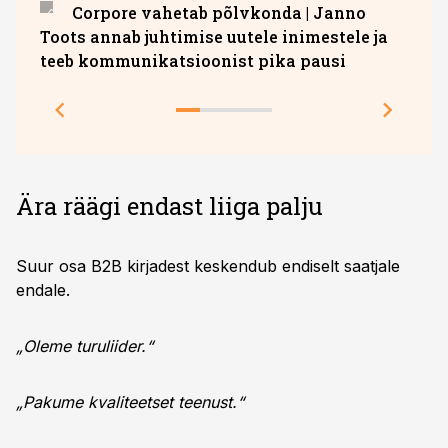
Corpore vahetab põlvkonda | Janno
Hava
Toots annab juhtimise uutele inimestele ja
teeb kommunikatsioonist pika pausi
Ära räägi endast liiga palju
Suur osa B2B kirjadest keskendub endiselt saatjale
endale.
„Oleme turuliider.“
„Pakume kvaliteetset teenust.“