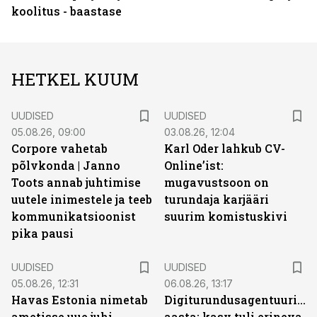
koolitus - baastase
HETKEL KUUM
UUDISED
UUDISED
05.08.26, 09:00
03.08.26, 12:04
Corpore vahetab
Karl Oder lahkub CV-
põlvkonda | Janno
Online’ist:
Toots annab juhtimise
mugavustsoon on
uutele inimestele ja teeb
turundaja karjääri
kommunikatsioonist
suurim komistuskivi
pika pausi
UUDISED
UUDISED
05.08.26, 12:31
06.08.26, 13:17
Havas Estonia nimetab
Digiturundusagentuuride
ametisse uue juhi
aasta: kasv tuli erineva