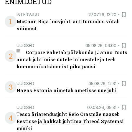
ENIMLOETUD
INTERVJUU
27.07.26, 13:20
1
McCann Riga loovjuht: antiturundus võtab
võimust
UUDISED
05.08.26, 09:00
Corpore vahetab põlvkonda | Janno Toots
2
annab juhtimise uutele inimestele ja teeb
kommunikatsioonist pika pausi
UUDISED
05.08.26, 12:31
3
Havas Estonia nimetab ametisse uue juhi
UUDISED
07.08.26, 09:31
Tesco äriarendusjuht Reio Orasmäe naaseb
4
Eestisse ja hakkab juhtima Threod Systemsi
müüki