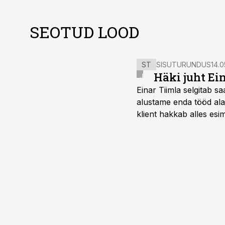
SEOTUD LOOD
ST
SISUTURUNDUS
14.0
Häki juht Ei
Einar Tiimla selgitab 
alustame enda tööd alati
klient hakkab alles esi