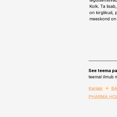
tegutsemisvab
Kolk. Ta lisab
on kirglikud,
meeskond on i
See teema pa
teemal ilmub m
Karjäär
BA
PHARMA HOL