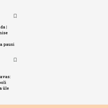
da |
mise
a pausi
s
avas:
ooli
a üle