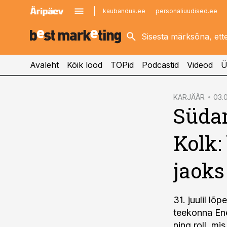
kaubandus.ee
personaliuudised.ee
kinnisvarauudised.ee
imelineajalugu.ee
logistikauudised.ee
imelineteadus.ee
Avaleht
Kõik lood
TOPid
Podcastid
Videod
Ü
cebook
KARJÄÄR
03.0
Südam
Twitter)
kedIn
Kolk:
ail
jaoks
k
31. juulil l
teekonna En
ning roll, mi