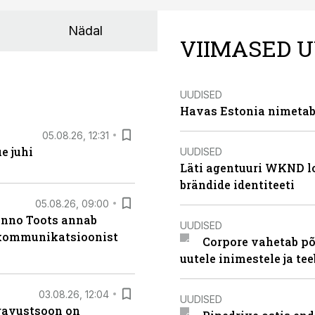
Nädal
VIIMASED U
UUDISED
Havas Estonia nimetab 
05.08.26, 12:31
e juhi
UUDISED
Läti agentuuri WKND lo
brändide identiteeti
05.08.26, 09:00
anno Toots annab
UUDISED
b kommunikatsioonist
Corpore vahetab põ
uutele inimestele ja t
03.08.26, 12:04
UUDISED
ugavustsoon on