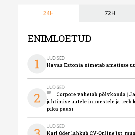
24H
72H
ENIMLOETUD
UUDISED
1
Havas Estonia nimetab ametisse uu
UUDISED
2
Corpore vahetab põlvkonda | J
juhtimise uutele inimestele ja tee
pika pausi
UUDISED
3
Karl Oder lahkub CV-Online’ist: m