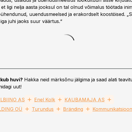
adus, usaldus ja uuendusmeelsus töökultuuri sisse kirjutatu
, et ligi nelja aasta jooksul on tal olnud võimalus töötada in
 pühendunud, uuendusmeelsed ja erakordselt koostöised. „Se
ga juhi jaoks suur väärtus.“
kub huvi?
Hakka neid märksõnu jälgima ja saad alati teavitu
idagi uut!
LBIINO AS
Enel Kolk
KAUBAMAJA AS
DING OÜ
Turundus
Bränding
Kommunikatsioo