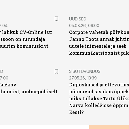
UUDISED
2:04
05.08.26, 09:00
 lahkub CV-Online’ist:
Corpore vahetab põlvkon
soon on turundaja
Janno Toots annab juhti
 suurim komistuskivi
uutele inimestele ja teeb
kommunikatsioonist pik
ST
ED
SISUTURUNDUS
07:00
27.05.26, 13:39
Lužkov:
Digioskused ja ettevõtlu
klaamist, andmepõhiselt
põimuvad sisukas õppek
miks tullakse Tartu Ülik
Narva kolledžisse õppim
Eesti?