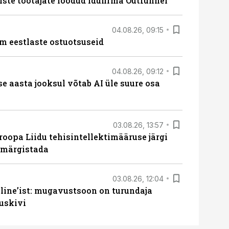
iste töötajate loodud idufirma Outfunnel
04.08.26, 09:15
m eestlaste ostuotsuseid
04.08.26, 09:12
ise aasta jooksul võtab AI üle suure osa
03.08.26, 13:57
roopa Liidu tehisintellektimääruse järgi
u märgistada
03.08.26, 12:04
line’ist: mugavustsoon on turundaja
uskivi