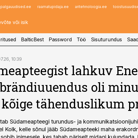
palgauudised.ee
raamatupidaja.ee
aritehnoloogia.ee
toostusuudis
Infopank
Radar
ritused
BalticBest
Password
Töö
Sisuturundus
Saad
7.26, 10:39
eapteegist lahkuv Ene
 brändiuuendus oli min
 kõige tähenduslikum p
õpetab Südameapteegi turundus- ja kommunikatsiooniju
el Kolk, kelle sõnul jääb Südameapteeki maha erakor
s sobib inimesele, kes tahab päriselt midagi kujundada,