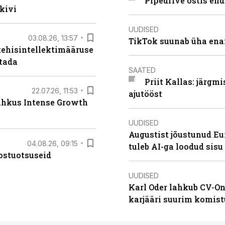
Pipedrive ostis end
kivi
UUDISED
03.08.26, 13:57
TikTok suunab üha ena
tehisintellektimääruse
stada
SAATED
Priit Kallas: järgm
22.07.26, 11:53
ajutööst
lahkus Intense Growth
UUDISED
Augustist jõustunud Eu
04.08.26, 09:15
tuleb AI-ga loodud sis
ostuotsuseid
UUDISED
Karl Oder lahkub CV-On
karjääri suurim komist