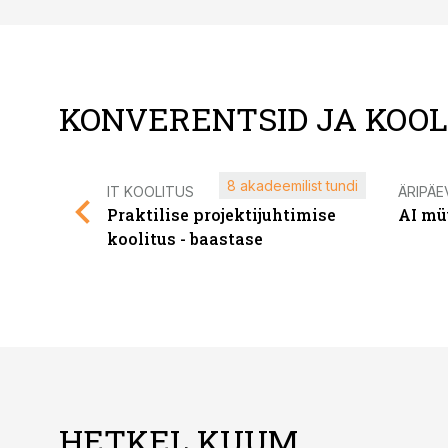
KONVERENTSID JA KOO
8 akadeemilist tundi
IT KOOLITUS
ÄRIPÄE
Praktilise projektijuhtimise
AI mü
koolitus - baastase
HETKEL KUUM