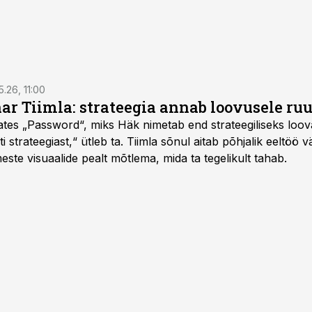
5.26, 11:00
nar Tiimla: strateegia annab loovusele ru
saates „Password“, miks Häk nimetab end strateegiliseks loo
 strateegiast,“ ütleb ta. Tiimla sõnul aitab põhjalik eeltöö v
meste visuaalide pealt mõtlema, mida ta tegelikult tahab.