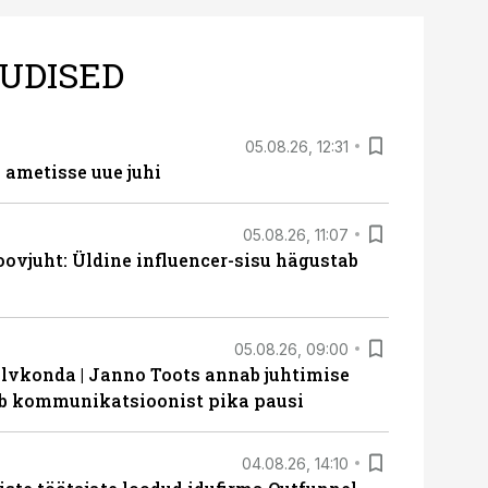
UDISED
05.08.26, 12:31
ametisse uue juhi
05.08.26, 11:07
ovjuht: Üldine influencer-sisu hägustab
05.08.26, 09:00
lvkonda | Janno Toots annab juhtimise
eeb kommunikatsioonist pika pausi
04.08.26, 14:10