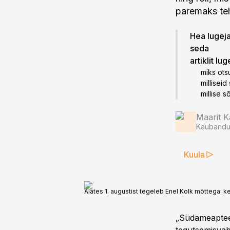
paremaks te
Hea lugeja!
seda
artiklit lu
miks ots
milliseid
millise s
Maarit K
Kaubandus
Kuula
Alates 1. augustist tegeleb Enel Kolk mõttega: 
„Südameapteeg