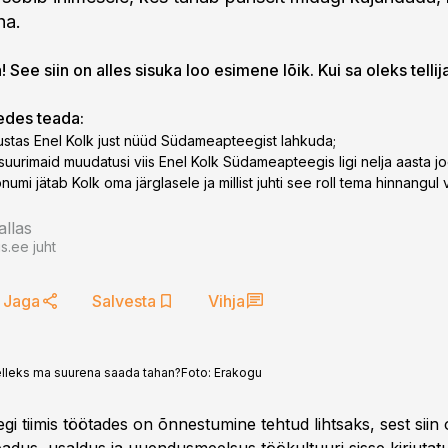
ha.
 See siin on alles sisuka loo esimene lõik. Kui sa oleks tellij
gedes teada:
ustas Enel Kolk just nüüd Südameapteegist lahkuda;
 suurimaid muudatusi viis Enel Kolk Südameapteegis ligi nelja aasta jo
õnumi jätab Kolk oma järglasele ja millist juhti see roll tema hinnangul 
allas
.ee juht
Jaga
Salvesta
Vihja
kelleks ma suurena saada tahan?
Foto:
Erakogu
i tiimis töötades on õnnestumine tehtud lihtsaks, sest siin