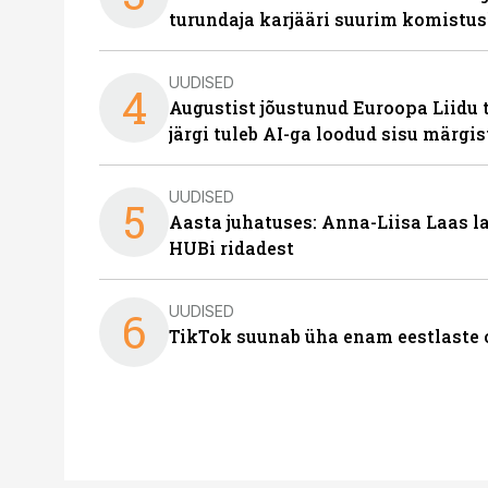
turundaja karjääri suurim komistus
UUDISED
4
Augustist jõustunud Euroopa Liidu 
järgi tuleb AI-ga loodud sisu märgi
UUDISED
5
Aasta juhatuses: Anna-Liisa Laas 
HUBi ridadest
UUDISED
6
TikTok suunab üha enam eestlaste 