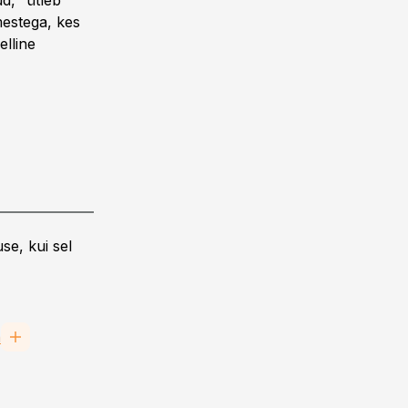
d,“ ütleb
imestega, kes
lline
se, kui sel
n