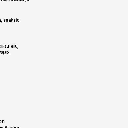
a, saaksid
oksul ellu;
vajab.
 on