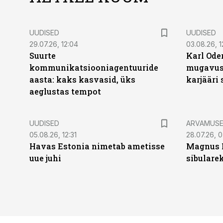
UUDISED
UUDISED
29.07.26, 12:04
03.08.26, 1
Suurte
Karl Oder
kommunikatsiooniagentuuride
mugavust
aasta: kaks kasvasid, üks
karjääri
aeglustas tempot
UUDISED
ARVAMUS
05.08.26, 12:31
28.07.26, 
Havas Estonia nimetab ametisse
Magnus 
uue juhi
sibulare