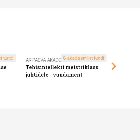
t tundi
8 akadeemilist tundi
ÄRIPÄEVA AKADEEMIA
ÄRIPÄEVA 
ise
Tehisintellekti meistriklass
Edukate f
juhtidele - vundament
kliendiü