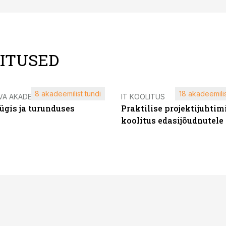
LITUSED
8 akadeemilist tundi
18 akadeemilis
VA AKADEEMIA
IT KOOLITUS
ügis ja turunduses
Praktilise projektijuhtim
koolitus edasijõudnutele