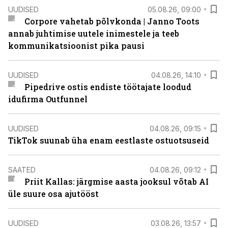
UUDISED
05.08.26, 09:00
Corpore vahetab põlvkonda | Janno Toots
annab juhtimise uutele inimestele ja teeb
kommunikatsioonist pika pausi
UUDISED
04.08.26, 14:10
Pipedrive ostis endiste töötajate loodud
idufirma Outfunnel
UUDISED
04.08.26, 09:15
TikTok suunab üha enam eestlaste ostuotsuseid
SAATED
04.08.26, 09:12
Priit Kallas: järgmise aasta jooksul võtab AI
üle suure osa ajutööst
UUDISED
03.08.26, 13:57