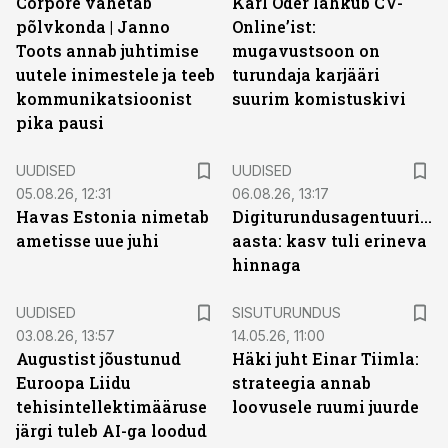
Corpore vahetab
Karl Oder lahkub CV-
põlvkonda | Janno
Online’ist:
Toots annab juhtimise
mugavustsoon on
uutele inimestele ja teeb
turundaja karjääri
kommunikatsioonist
suurim komistuskivi
pika pausi
UUDISED
UUDISED
05.08.26, 12:31
06.08.26, 13:17
Havas Estonia nimetab
Digiturundusagentuuride
ametisse uue juhi
aasta: kasv tuli erineva
hinnaga
ST
UUDISED
SISUTURUNDUS
03.08.26, 13:57
14.05.26, 11:00
Augustist jõustunud
Häki juht Einar Tiimla:
Euroopa Liidu
strateegia annab
tehisintellektimääruse
loovusele ruumi juurde
järgi tuleb AI-ga loodud