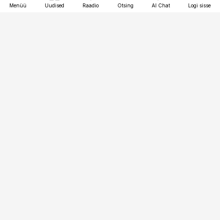
Menüü
Uudised
Raadio
Otsing
AI Chat
Logi sisse
Vana-Lõuna 39/1, 19094 Tallinn
(+372) 667 0111
bestmarketing@best-marketing.ee
Telli
Reklaam
Firmast
Sisu kasutamisõigused
Ajakirjaniku
eetikakoodeks
Üldtingimused
Privaatsustingimused
Küpsiste poliitika
KKK
Eesti Meediaettevõtete
Eelistuste haldamine
Liit