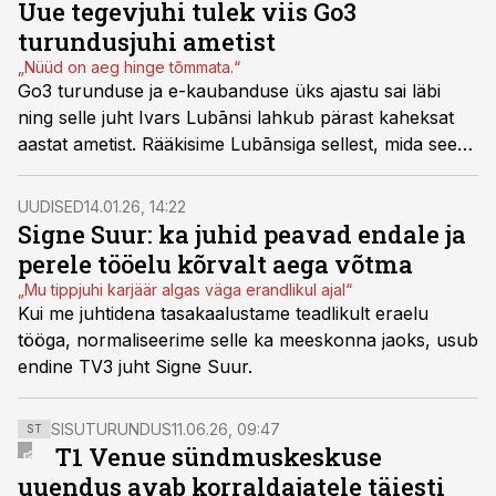
Uue tegevjuhi tulek viis Go3
turundusjuhi ametist
„Nüüd on aeg hinge tõmmata.“
Go3 turunduse ja e-kaubanduse üks ajastu sai läbi
ning selle juht Ivars Lubānsi lahkub pärast kaheksat
aastat ametist. Rääkisime Lubānsiga sellest, mida see
teekond tema jaoks tähendas.
UUDISED
14.01.26, 14:22
Signe Suur: ka juhid peavad endale ja
perele tööelu kõrvalt aega võtma
„Mu tippjuhi karjäär algas väga erandlikul ajal“
Kui me juhtidena tasakaalustame teadlikult eraelu
tööga, normaliseerime selle ka meeskonna jaoks, usub
endine TV3 juht Signe Suur.
SISUTURUNDUS
11.06.26, 09:47
ST
T1 Venue sündmuskeskuse
uuendus avab korraldajatele täiesti