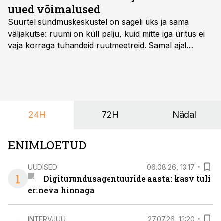
uued võimalused
Suurtel sündmuskeskustel on sageli üks ja sama
väljakutse: ruumi on küll palju, kuid mitte iga üritus ei
vaja korraga tuhandeid ruutmeetreid. Samal ajal
soovivad ettevõtted ja korraldajad üha enam
paindlikkust – võimalust ühendada konverents, gala,
töötoad, meelelahutus ja võrgustumine tervikuks, ilma
et peaks kasutama mitut erinevat asukohta. T1
keskuses tegutsev sündmuskeskus T1 Venue on just
24H
72H
Nädal
nendele vajadustele vastanud uuendusega, mis pakub
senisest oluliselt rohkem lahendusi.
ENIMLOETUD
UUDISED
06.08.26, 13:17
1
Digiturundusagentuuride aasta: kasv tuli
erineva hinnaga
INTERVJUU
27.07.26, 13:20