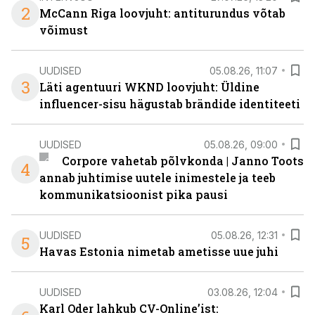
2
McCann Riga loovjuht: antiturundus võtab
võimust
UUDISED
05.08.26, 11:07
3
Läti agentuuri WKND loovjuht: Üldine
influencer-sisu hägustab brändide identiteeti
UUDISED
05.08.26, 09:00
Corpore vahetab põlvkonda | Janno Toots
4
annab juhtimise uutele inimestele ja teeb
kommunikatsioonist pika pausi
UUDISED
05.08.26, 12:31
5
Havas Estonia nimetab ametisse uue juhi
UUDISED
03.08.26, 12:04
Karl Oder lahkub CV-Online’ist: