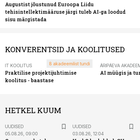
Augustist jõustunud Euroopa Liidu
tehisintellektimääruse järgi tuleb AI-ga loodud
sisu märgistada
KONVERENTSID JA KOOLITUSED
8 akadeemilist tundi
IT KOOLITUS
ÄRIPÄEVA AKADEE
Praktilise projektijuhtimise
AI müügis ja t
koolitus - baastase
HETKEL KUUM
UUDISED
UUDISED
05.08.26, 09:00
03.08.26, 12:04