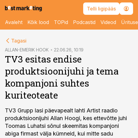
Telli ligipääs
Avaleht
Kõik lood
TOPid
Podcastid
Videod
Üritus
cebook
Tagasi
Twitter)
ALLAN-EMERIK HOOK
22.06.26, 10:19
TV3 esitas endise
kedIn
produktsioonijuhi ja tema
ail
kompanjoni suhtes
k
kuriteoteate
TV3 Grupp lasi päevapealt lahti Artist raadio
produktsioonijuhi Allan Hoogi, kes ettevõtte juhi
Toomas Luhatsi sõnul skeemitas kompanjoni
abiga firmast välja kümneid, kui mitte sadu