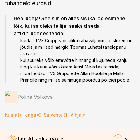
tuhandeid eurosid.
Hea lugeja! See siin on alles sisuka loo esimene
lõik. Kui sa oleks tellija, saaksid seda
artiklit lugedes teada:
kuidas TV3 Grupp võimaliku rahaväljaviimise skeemini
jõudis ja millised märgid Toomas Luhatsi tähelepanu
äratasid;
kui suureks võib ettevõtte hinnangul kujuneda kahju
ning kui kaua võis skeem Artist Meedias toimida;
mida heidab TV3 Grupp ette Allan Hookile ja Mallar
Prandile ning millise sammuga pöörduti politsei poole.
Polina Volkova
Kuula
Jaga
Salvesta
Vihja
Loe AI kokkuvõtet