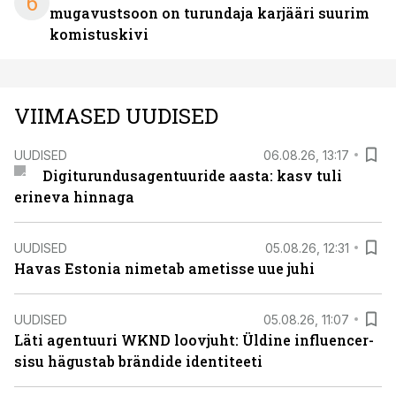
6
mugavustsoon on turundaja karjääri suurim
komistuskivi
VIIMASED UUDISED
UUDISED
06.08.26, 13:17
Digiturundusagentuuride aasta: kasv tuli
erineva hinnaga
UUDISED
05.08.26, 12:31
Havas Estonia nimetab ametisse uue juhi
UUDISED
05.08.26, 11:07
Läti agentuuri WKND loovjuht: Üldine influencer-
sisu hägustab brändide identiteeti