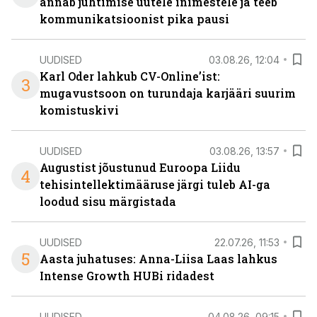
annab juhtimise uutele inimestele ja teeb
kommunikatsioonist pika pausi
UUDISED
03.08.26, 12:04
Karl Oder lahkub CV-Online’ist:
3
mugavustsoon on turundaja karjääri suurim
komistuskivi
UUDISED
03.08.26, 13:57
Augustist jõustunud Euroopa Liidu
4
tehisintellektimääruse järgi tuleb AI-ga
loodud sisu märgistada
UUDISED
22.07.26, 11:53
5
Aasta juhatuses: Anna-Liisa Laas lahkus
Intense Growth HUBi ridadest
UUDISED
04.08.26, 09:15