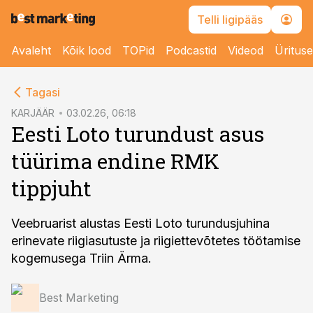
Telli ligipääs
Avaleht
Kõik lood
TOPid
Podcastid
Videod
Üritus
cebook
Tagasi
Twitter)
KARJÄÄR
03.02.26, 06:18
Eesti Loto turundust asus
kedIn
tüürima endine RMK
ail
tippjuht
k
Veebruarist alustas Eesti Loto turundusjuhina
erinevate riigiasutuste ja riigiettevõtetes töötamise
kogemusega Triin Ärma.
Best Marketing