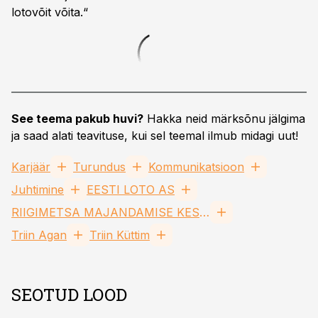
lotovõit võita.“
See teema pakub huvi?
Hakka neid märksõnu jälgima
ja saad alati teavituse, kui sel teemal ilmub midagi uut!
Karjäär
Turundus
Kommunikatsioon
Juhtimine
EESTI LOTO AS
RIIGIMETSA MAJANDAMISE KESKUS TRAS
Triin Agan
Triin Küttim
SEOTUD LOOD