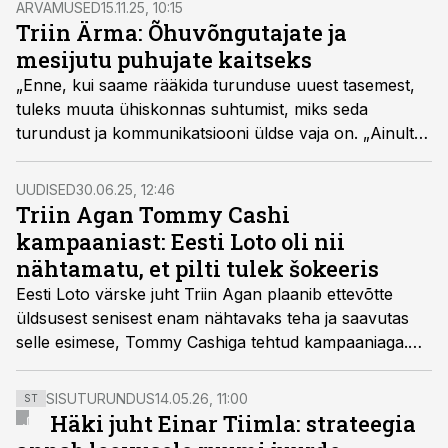
ARVAMUSED
15.11.25, 10:15
Triin Ärma: Õhuvõngutajate ja
mesijutu puhujate kaitseks
„Enne, kui saame rääkida turunduse uuest tasemest,
tuleks muuta ühiskonnas suhtumist, miks seda
turundust ja kommunikatsiooni üldse vaja on. „Ainult
kulu, ei mingit tulu!“ Sellise suhtumisega lastakse alla
kõiki neid tuhandeid kommunikatsiooni- ja
UUDISED
30.06.25, 12:46
turundusinimesi, keda vahel hellitavalt ka
Triin Agan Tommy Cashi
õhuvõngutajateks ja tüütu mesijutu ajajateks
kampaaniast: Eesti Loto oli nii
kutsutakse,“ kirjutab Triin Ärma arvamuskonkursile
nähtamatu, et pilti tulek šokeeris
Tark Turundus
saadetud loos.
Eesti Loto värske juht Triin Agan plaanib ettevõtte
üldsusest senisest enam nähtavaks teha ja saavutas
selle esimese, Tommy Cashiga tehtud kampaaniaga.
Aganile õpetas see piire tunnetama ja näitas, et
kampaania tekitatud šokk võis tulla lotofirma senisest
SISUTURUNDUS
14.05.26, 11:00
ST
nähtamatusest.
Häki juht Einar Tiimla: strateegia