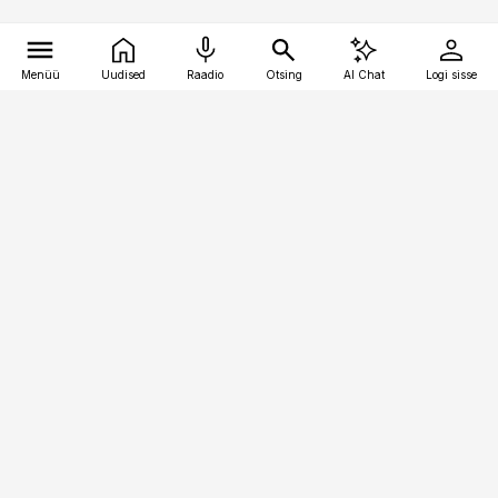
Menüü
Uudised
Raadio
Otsing
AI Chat
Logi sisse
Vana-Lõuna 39/1, 19094 Tallinn
(+372) 667 0111
bestmarketing@best-marketing.ee
Telli
Reklaam
Firmast
Sisu kasutamisõigused
Ajakirjaniku
eetikakoodeks
Üldtingimused
Privaatsustingimused
Küpsiste poliitika
KKK
Eesti Meediaettevõtete
Eelistuste haldamine