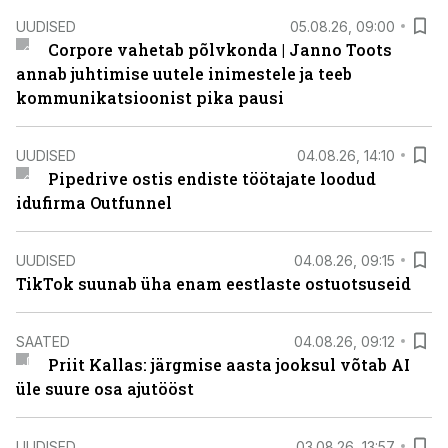
UUDISED
05.08.26, 09:00
Corpore vahetab põlvkonda | Janno Toots
annab juhtimise uutele inimestele ja teeb
kommunikatsioonist pika pausi
UUDISED
04.08.26, 14:10
Pipedrive ostis endiste töötajate loodud
idufirma Outfunnel
UUDISED
04.08.26, 09:15
TikTok suunab üha enam eestlaste ostuotsuseid
SAATED
04.08.26, 09:12
Priit Kallas: järgmise aasta jooksul võtab AI
üle suure osa ajutööst
UUDISED
03.08.26, 13:57