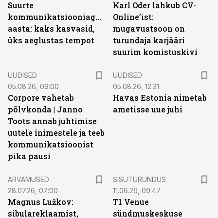
Suurte
Karl Oder lahkub CV-
kommunikatsiooniagentuuride
Online’ist:
aasta: kaks kasvasid,
mugavustsoon on
üks aeglustas tempot
turundaja karjääri
suurim komistuskivi
UUDISED
UUDISED
05.08.26, 09:00
05.08.26, 12:31
Corpore vahetab
Havas Estonia nimetab
põlvkonda | Janno
ametisse uue juhi
Toots annab juhtimise
uutele inimestele ja teeb
kommunikatsioonist
pika pausi
ST
ARVAMUSED
SISUTURUNDUS
28.07.26, 07:00
11.06.26, 09:47
Magnus Lužkov:
T1 Venue
sibulareklaamist,
sündmuskeskuse