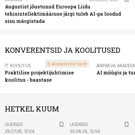
Augustist jõustunud Euroopa Liidu
tehisintellektimääruse järgi tuleb AI-ga loodud
sisu märgistada
KONVERENTSID JA KOOLITUSED
8 akadeemilist tundi
IT KOOLITUS
ÄRIPÄEVA AKADEE
Praktilise projektijuhtimise
AI müügis ja t
koolitus - baastase
HETKEL KUUM
UUDISED
UUDISED
29.07.26, 12:04
03.08.26, 12:04