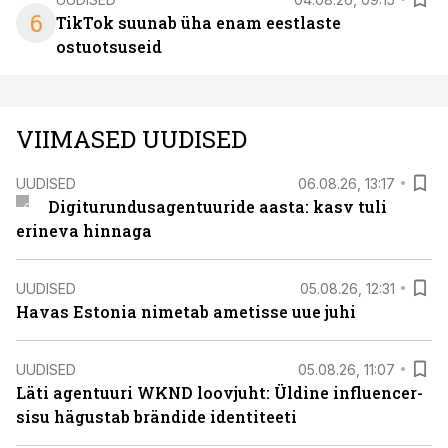
6
TikTok suunab üha enam eestlaste
ostuotsuseid
VIIMASED UUDISED
UUDISED
06.08.26, 13:17
Digiturundusagentuuride aasta: kasv tuli
erineva hinnaga
UUDISED
05.08.26, 12:31
Havas Estonia nimetab ametisse uue juhi
UUDISED
05.08.26, 11:07
Läti agentuuri WKND loovjuht: Üldine influencer-
sisu hägustab brändide identiteeti