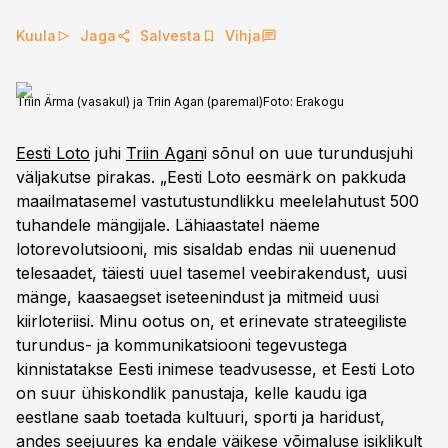
Kuula
Jaga
Salvesta
Vihja
Triin Ärma (vasakul) ja Triin Agan (paremal)
Foto:
Erakogu
Eesti Loto
juhi
Triin Agan
i sõnul on uue turundusjuhi
väljakutse pirakas. „Eesti Loto eesmärk on pakkuda
maailmatasemel vastutustundlikku meelelahutust 500
tuhandele mängijale. Lähiaastatel näeme
lotorevolutsiooni, mis sisaldab endas nii uuenenud
telesaadet, täiesti uuel tasemel veebirakendust, uusi
mänge, kaasaegset iseteenindust ja mitmeid uusi
kiirloteriisi. Minu ootus on, et erinevate strateegiliste
turundus- ja kommunikatsiooni tegevustega
kinnistatakse Eesti inimese teadvusesse, et Eesti Loto
on suur ühiskondlik panustaja, kelle kaudu iga
eestlane saab toetada kultuuri, sporti ja haridust,
andes seejuures ka endale väikese võimaluse isiklikult