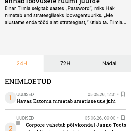
annab loovusele ruumi juurde
Einar Tiimla selgitab saates „Password“, miks Häk
nimetab end strateegiliseks loovagentuuriks. „Me
alustame enda tööd alati strateegiast,“ ütleb ta. Tiimla
sõnul aitab põhjalik eeltöö vältida olukorda, kus klient
hakkab alles esimeste visuaalide pealt mõtlema, mida
ta tegelikult tahab.
24H
72H
Nädal
ENIMLOETUD
UUDISED
05.08.26, 12:31
1
Havas Estonia nimetab ametisse uue juhi
UUDISED
05.08.26, 09:00
Corpore vahetab põlvkonda | Janno Toots
2