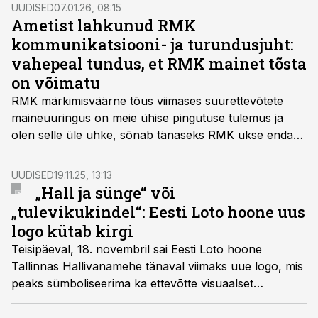
UUDISED
07.01.26, 08:15
Ametist lahkunud RMK
kommunikatsiooni- ja turundusjuht:
vahepeal tundus, et RMK mainet tõsta
on võimatu
RMK märkimisväärne tõus viimases suurettevõtete
maineuuringus on meie ühise pingutuse tulemus ja
olen selle üle uhke, sõnab tänaseks RMK ukse enda
järel sulgenud Triin Ärma.
UUDISED
19.11.25, 13:13
„Hall ja sünge“ või
„tulevikukindel“: Eesti Loto hoone uus
logo kütab kirgi
Teisipäeval, 18. novembril sai Eesti Loto hoone
Tallinnas Hallivanamehe tänaval viimaks uue logo, mis
peaks sümboliseerima ka ettevõtte visuaalset
uuenduskuuri.