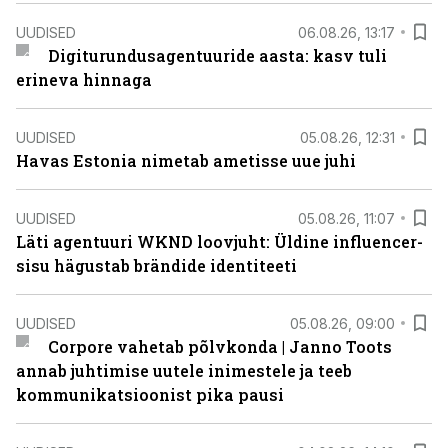
UUDISED
06.08.26, 13:17
Digiturundusagentuuride aasta: kasv tuli
erineva hinnaga
UUDISED
05.08.26, 12:31
Havas Estonia nimetab ametisse uue juhi
UUDISED
05.08.26, 11:07
Läti agentuuri WKND loovjuht: Üldine influencer-
sisu hägustab brändide identiteeti
UUDISED
05.08.26, 09:00
Corpore vahetab põlvkonda | Janno Toots
annab juhtimise uutele inimestele ja teeb
kommunikatsioonist pika pausi