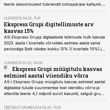
teenis sesoonsusest tulenevalt ootuspärase kahjumi.
Grupi esimehe Mari-Liis Rüütsalu sõnul on
kasumlikkust aidanud tõsta veebireklaami ja
UUDISED
12.04.23, 11:41
digitellimuste edukas müük Eestis ja Leedus ning
Ekspress Grupi digitellimuste arv
piletimüügiplatvormide ja digitaalsete väliekraanide
kasvas 15%
mahtude kasv.
ASi Ekspress Grupp digitaalsete tellimuste hulk kasvas
2023. aasta I kvartalis võrreldes eelmise aasta sama
perioodiga Balti riikides kokku 15% (I kvartalis 10%) ja
ulatus märtsi lõpus 161 278-ni.
UUDISED
15.02.23, 09:36
Ekspress Grupi müügitulu kasvas
eelmisel aastal viiendiku võrra
AS-i Ekspress Grupp müügitulu kasvas eelmisel aastal
digitaalse tulude suurenemise toel viiendiku võrra ja
ettevõte teenis 4,1 miljonit eurot kasumit, selgub grupi
12 kuu konsolideeritud vahearuandest.
SISUTURUNDUS
14.05.26, 11:00
ST