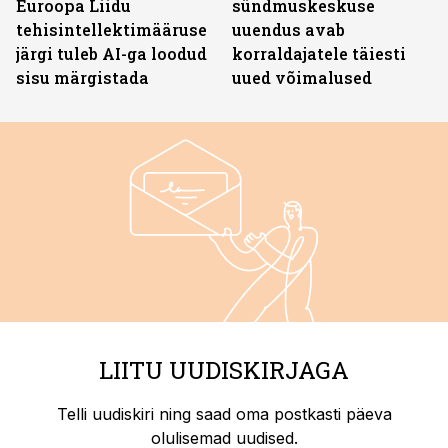
Euroopa Liidu
sündmuskeskuse
tehisintellektimääruse
uuendus avab
järgi tuleb AI-ga loodud
korraldajatele täiesti
sisu märgistada
uued võimalused
LIITU UUDISKIRJAGA
Telli uudiskiri ning saad oma postkasti päeva
olulisemad uudised.