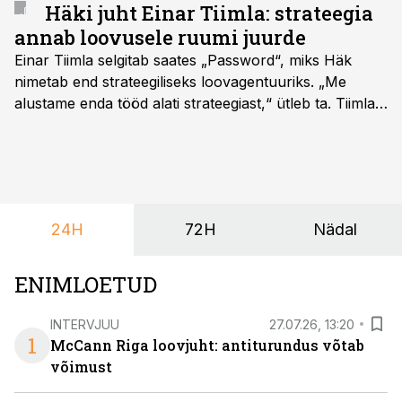
Häki juht Einar Tiimla: strateegia
annab loovusele ruumi juurde
Einar Tiimla selgitab saates „Password“, miks Häk
nimetab end strateegiliseks loovagentuuriks. „Me
alustame enda tööd alati strateegiast,“ ütleb ta. Tiimla
sõnul aitab põhjalik eeltöö vältida olukorda, kus klient
hakkab alles esimeste visuaalide pealt mõtlema, mida
ta tegelikult tahab.
24H
72H
Nädal
ENIMLOETUD
INTERVJUU
27.07.26, 13:20
1
McCann Riga loovjuht: antiturundus võtab
võimust