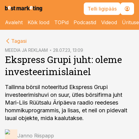
Telli ligipääs
Avaleht
Kõik lood
TOPid
Podcastid
Videod
Üritus
cebook
Tagasi
Twitter)
MEEDIA JA REKLAAM
28.07.23, 13:09
Ekspress Grupi juht: oleme
kedIn
investeerimislainel
ail
k
Tallinna börsil noteeritud Ekspress Grupi
investeerimishuvi on suur, ütles börsifirma juht
Mari-Liis Rüütsalu Äripäeva raadio reedeses
hommikuprogrammis, ja lisas, et neil on pidevalt
laual objekte, mida kaalutakse.
Janno Riispapp