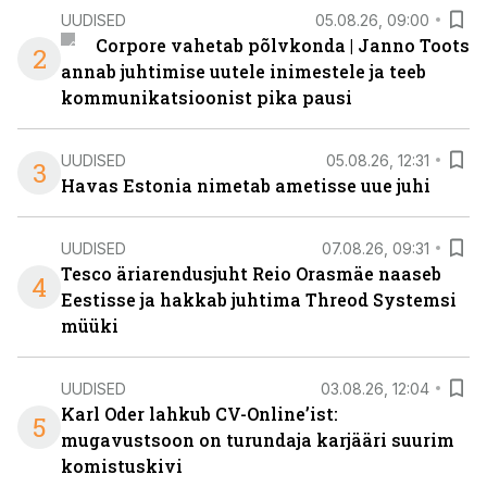
UUDISED
05.08.26, 09:00
Corpore vahetab põlvkonda | Janno Toots
2
annab juhtimise uutele inimestele ja teeb
kommunikatsioonist pika pausi
UUDISED
05.08.26, 12:31
3
Havas Estonia nimetab ametisse uue juhi
UUDISED
07.08.26, 09:31
Tesco äriarendusjuht Reio Orasmäe naaseb
4
Eestisse ja hakkab juhtima Threod Systemsi
müüki
UUDISED
03.08.26, 12:04
Karl Oder lahkub CV-Online’ist:
5
mugavustsoon on turundaja karjääri suurim
komistuskivi