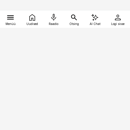
Menüü
Uudised
Raadio
Otsing
AI Chat
Logi sisse
Vana-Lõuna 39/1, 19094 Tallinn
(+372) 667 0111
bestmarketing@best-marketing.ee
Telli
Reklaam
Firmast
Sisu kasutamisõigused
Ajakirjaniku
eetikakoodeks
Üldtingimused
Privaatsustingimused
Küpsiste poliitika
KKK