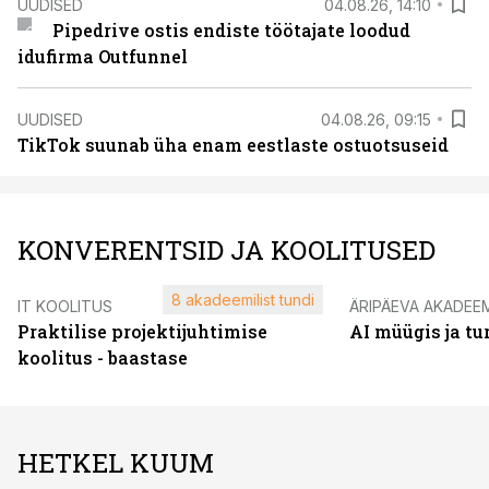
UUDISED
04.08.26, 14:10
Pipedrive ostis endiste töötajate loodud
idufirma Outfunnel
UUDISED
04.08.26, 09:15
TikTok suunab üha enam eestlaste ostuotsuseid
KONVERENTSID JA KOOLITUSED
8 akadeemilist tundi
IT KOOLITUS
ÄRIPÄEVA AKADEE
Praktilise projektijuhtimise
AI müügis ja t
koolitus - baastase
HETKEL KUUM