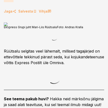
Jaga
Salvesta
Vihja
Ekspress Grupi juht Mari-Liis Rüütsalu
Foto:
Andras Kralla
Rüütsalu selgitas veel lähemalt, millised tagajärjed on
ettevõttele tekkinud pärast seda, kui kojukandeteenuse
võttis Express Postilt üle Omniva.
See teema pakub huvi?
Hakka neid märksõnu jälgima
ja saad alati teavituse, kui sel teemal ilmub midagi uut!