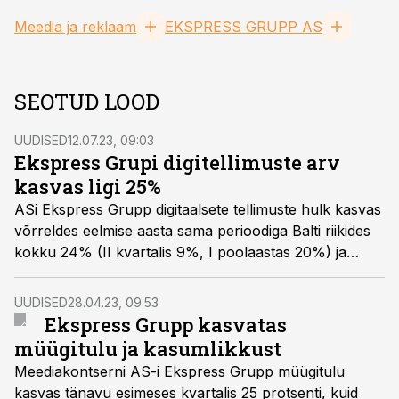
Meedia ja reklaam
EKSPRESS GRUPP AS
SEOTUD LOOD
UUDISED
12.07.23, 09:03
Ekspress Grupi digitellimuste arv
kasvas ligi 25%
ASi Ekspress Grupp digitaalsete tellimuste hulk kasvas
võrreldes eelmise aasta sama perioodiga Balti riikides
kokku 24% (II kvartalis 9%, I poolaastas 20%) ja
ulatus juuni lõpus 175 379-ni.
UUDISED
28.04.23, 09:53
Ekspress Grupp kasvatas
müügitulu ja kasumlikkust
Meediakontserni AS-i Ekspress Grupp müügitulu
kasvas tänavu esimeses kvartalis 25 protsenti, kuid