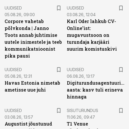
UUDISED
UUDISED
05.08.26, 09:00
03.08.26, 12:04
Corpore vahetab
Karl Oder lahkub CV-
põlvkonda | Janno
Online’ist:
Toots annab juhtimise
mugavustsoon on
uutele inimestele ja teeb
turundaja karjääri
kommunikatsioonist
suurim komistuskivi
pika pausi
UUDISED
UUDISED
05.08.26, 12:31
06.08.26, 13:17
Havas Estonia nimetab
Digiturundusagentuuride
ametisse uue juhi
aasta: kasv tuli erineva
hinnaga
ST
UUDISED
SISUTURUNDUS
03.08.26, 13:57
11.06.26, 09:47
Augustist jõustunud
T1 Venue