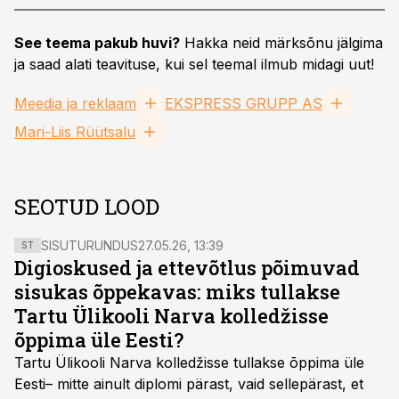
See teema pakub huvi?
Hakka neid märksõnu jälgima
ja saad alati teavituse, kui sel teemal ilmub midagi uut!
Meedia ja reklaam
EKSPRESS GRUPP AS
Mari-Liis Rüütsalu
SEOTUD LOOD
SISUTURUNDUS
27.05.26, 13:39
ST
Digioskused ja ettevõtlus põimuvad
sisukas õppekavas: miks tullakse
Tartu Ülikooli Narva kolledžisse
õppima üle Eesti?
Tartu Ülikooli Narva kolledžisse tullakse õppima üle
Eesti– mitte ainult diplomi pärast, vaid sellepärast, et