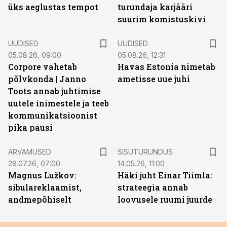
üks aeglustas tempot
turundaja karjääri
suurim komistuskivi
UUDISED
UUDISED
05.08.26, 09:00
05.08.26, 12:31
Corpore vahetab
Havas Estonia nimetab
põlvkonda | Janno
ametisse uue juhi
Toots annab juhtimise
uutele inimestele ja teeb
kommunikatsioonist
pika pausi
ST
ARVAMUSED
SISUTURUNDUS
28.07.26, 07:00
14.05.26, 11:00
Magnus Lužkov:
Häki juht Einar Tiimla:
sibulareklaamist,
strateegia annab
andmepõhiselt
loovusele ruumi juurde