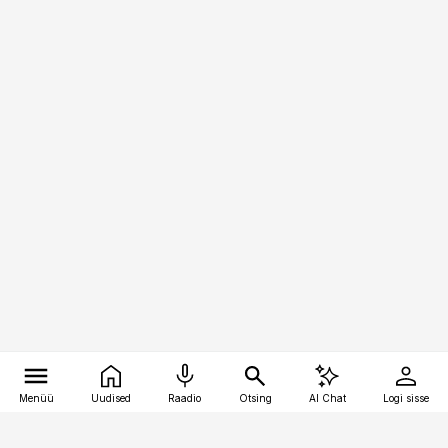
Menüü
Uudised
Raadio
Otsing
AI Chat
Logi sisse