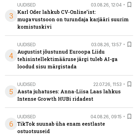
UUDISED
03.08.26, 12:04
Karl Oder lahkub CV-Online’ist:
3
mugavustsoon on turundaja karjääri suurim
komistuskivi
UUDISED
03.08.26, 13:57
Augustist jõustunud Euroopa Liidu
4
tehisintellektimääruse järgi tuleb AI-ga
loodud sisu märgistada
UUDISED
22.07.26, 11:53
5
Aasta juhatuses: Anna-Liisa Laas lahkus
Intense Growth HUBi ridadest
UUDISED
04.08.26, 09:15
6
TikTok suunab üha enam eestlaste
ostuotsuseid