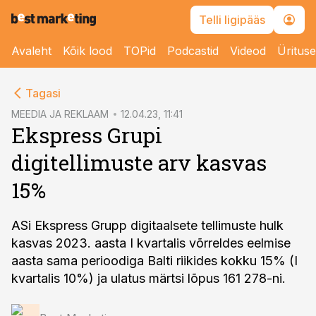
Telli ligipääs
Avaleht
Kõik lood
TOPid
Podcastid
Videod
Üritus
cebook
Tagasi
Twitter)
MEEDIA JA REKLAAM
12.04.23, 11:41
Ekspress Grupi
kedIn
digitellimuste arv kasvas
ail
15%
k
ASi Ekspress Grupp digitaalsete tellimuste hulk
kasvas 2023. aasta I kvartalis võrreldes eelmise
aasta sama perioodiga Balti riikides kokku 15% (I
kvartalis 10%) ja ulatus märtsi lõpus 161 278-ni.