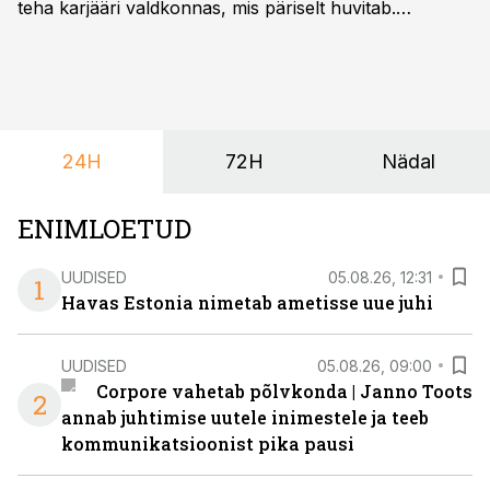
teha karjääri valdkonnas, mis päriselt huvitab.
Õppekava “Ettevõtlus ja digilahendused” ühendab
ettevõtluse, tehnoloogia ja praktilised oskused viisil,
mis kõnetab nii ettevõtjaid, värskeid koolilõpetajaid kui
ka neid, kes soovivad teha karjääripööret.
24H
72H
Nädal
ENIMLOETUD
UUDISED
05.08.26, 12:31
1
Havas Estonia nimetab ametisse uue juhi
UUDISED
05.08.26, 09:00
Corpore vahetab põlvkonda | Janno Toots
2
annab juhtimise uutele inimestele ja teeb
kommunikatsioonist pika pausi