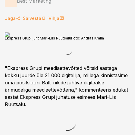
Best Marketing
Jaga
Salvesta
Vihja
Ekspress Grupi juht Mari-Liis Rüütsalu
Foto:
Andras Kralla
"Ekspress Grupi meediaettevõtted võitsid aastaga
kokku juurde üle 21 000 digitellija, millega kinnistasime
oma positsiooni Balti riikide juhtiva digitaalse
ärimudeliga meediaettevõttena," kommenteeris edukat
aastat Ekspress Grupi juhatuse esimees Mari-Liis
Rüütsalu.