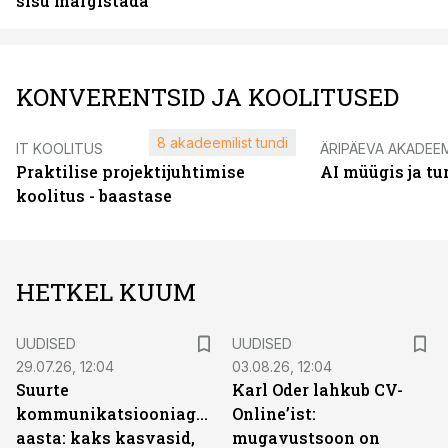
sisu märgistada
KONVERENTSID JA KOOLITUSED
8 akadeemilist tundi
IT KOOLITUS
ÄRIPÄEVA AKADEE
Praktilise projektijuhtimise
AI müügis ja t
koolitus - baastase
HETKEL KUUM
UUDISED
UUDISED
29.07.26, 12:04
03.08.26, 12:04
Suurte
Karl Oder lahkub CV-
kommunikatsiooniagentuuride
Online’ist:
aasta: kaks kasvasid,
mugavustsoon on