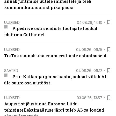
annab juhtimise uutele inimestele ja teeb
kommunikatsioonist pika pausi
UUDISED
04.08.26, 14:10
Pipedrive ostis endiste töötajate loodud
idufirma Outfunnel
UUDISED
04.08.26, 09:15
TikTok suunab üha enam eestlaste ostuotsuseid
SAATED
04.08.26, 09:12
Priit Kallas: järgmise aasta jooksul võtab AI
üle suure osa ajutööst
UUDISED
03.08.26, 13:57
Augustist jõustunud Euroopa Liidu
tehisintellektimääruse järgi tuleb AI-ga loodud