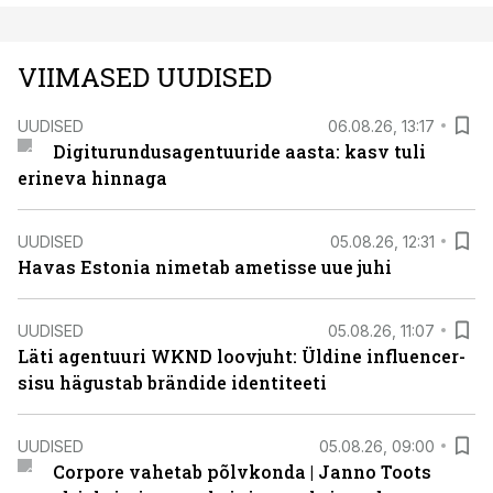
VIIMASED UUDISED
UUDISED
06.08.26, 13:17
Digiturundusagentuuride aasta: kasv tuli
erineva hinnaga
UUDISED
05.08.26, 12:31
Havas Estonia nimetab ametisse uue juhi
UUDISED
05.08.26, 11:07
Läti agentuuri WKND loovjuht: Üldine influencer-
sisu hägustab brändide identiteeti
UUDISED
05.08.26, 09:00
Corpore vahetab põlvkonda | Janno Toots