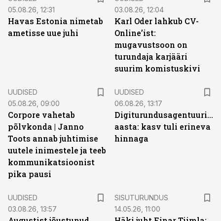
05.08.26, 12:31
03.08.26, 12:04
Havas Estonia nimetab
Karl Oder lahkub CV-
ametisse uue juhi
Online’ist:
mugavustsoon on
turundaja karjääri
suurim komistuskivi
UUDISED
UUDISED
05.08.26, 09:00
06.08.26, 13:17
Corpore vahetab
Digiturundusagentuuride
põlvkonda | Janno
aasta: kasv tuli erineva
Toots annab juhtimise
hinnaga
uutele inimestele ja teeb
kommunikatsioonist
pika pausi
ST
UUDISED
SISUTURUNDUS
03.08.26, 13:57
14.05.26, 11:00
Augustist jõustunud
Häki juht Einar Tiimla: