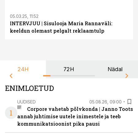
05.03.25, 11:52
INTERVJUU | Sisulooja Maria Rannaväli:
keeldun olemast pelgalt reklaamtulp
24H
72H
Nädal
ENIMLOETUD
UUDISED
05.08.26, 09:00
Corpore vahetab põlvkonda | Janno Toots
1
annab juhtimise uutele inimestele ja teeb
kommunikatsioonist pika pausi