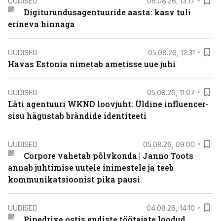
UUDISED
06.08.26, 13:17
Digiturundusagentuuride aasta: kasv tuli
erineva hinnaga
UUDISED
05.08.26, 12:31
Havas Estonia nimetab ametisse uue juhi
UUDISED
05.08.26, 11:07
Läti agentuuri WKND loovjuht: Üldine influencer-
sisu hägustab brändide identiteeti
UUDISED
05.08.26, 09:00
Corpore vahetab põlvkonda | Janno Toots
annab juhtimise uutele inimestele ja teeb
kommunikatsioonist pika pausi
UUDISED
04.08.26, 14:10
Pipedrive ostis endiste töötajate loodud