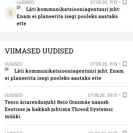
UUDISED
07.08.26, 11:13
Läti kommunikatsiooniagentuuri juht:
6
Enam ei planeerita isegi pooleks aastaks
ette
VIIMASED UUDISED
UUDISED
07.08.26, 11:13
Läti kommunikatsiooniagentuuri juht: Enam
ei planeerita isegi pooleks aastaks ette
UUDISED
07.08.26, 09:31
Tesco äriarendusjuht Reio Orasmäe naaseb
Eestisse ja hakkab juhtima Threod Systemsi
müüki