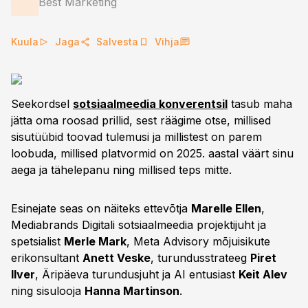
Best Marketing
Kuula
Jaga
Salvesta
Vihja
Seekordsel
sotsiaalmeedia konverentsil
tasub maha
jätta oma roosad prillid, sest räägime otse, millised
sisutüübid toovad tulemusi ja millistest on parem
loobuda, millised platvormid on 2025. aastal väärt sinu
aega ja tähelepanu ning millised teps mitte.
Esinejate seas on näiteks ettevõtja
Marelle Ellen
,
Mediabrands Digitali sotsiaalmeedia projektijuht ja
spetsialist
Merle Mark
, Meta Advisory mõjuisikute
erikonsultant
Anett Veske
, turundusstrateeg
Piret
Ilver
, Äripäeva turundusjuht ja AI entusiast
Keit Alev
ning sisulooja
Hanna Martinson
.