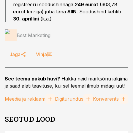
registreeru soodushinnaga
249 eurot
(303,78
eurot km-iga) juba täna
SIIN
. Soodushind kehtib
30. aprillini
(k.a.)
Best Marketing
Jaga
Vihja
See teema pakub huvi?
Hakka neid märksõnu jälgima
ja saad alati teavituse, kui sel teemal ilmub midagi uut!
Meedia ja reklaam
Digiturundus
Konverents
SEOTUD LOOD