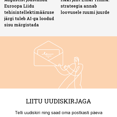
Euroopa Liidu
strateegia annab
tehisintellektimääruse
loovusele ruumi juurde
järgi tuleb AI-ga loodud
sisu märgistada
LIITU UUDISKIRJAGA
Telli uudiskiri ning saad oma postkasti päeva