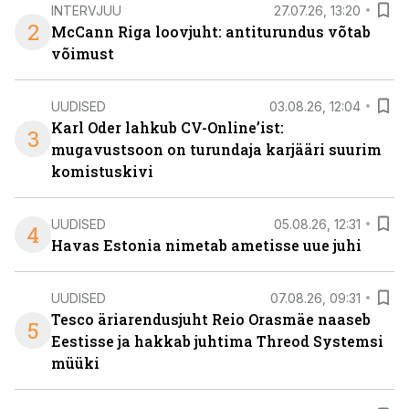
INTERVJUU
27.07.26, 13:20
2
McCann Riga loovjuht: antiturundus võtab
võimust
UUDISED
03.08.26, 12:04
Karl Oder lahkub CV-Online’ist:
3
mugavustsoon on turundaja karjääri suurim
komistuskivi
UUDISED
05.08.26, 12:31
4
Havas Estonia nimetab ametisse uue juhi
UUDISED
07.08.26, 09:31
Tesco äriarendusjuht Reio Orasmäe naaseb
5
Eestisse ja hakkab juhtima Threod Systemsi
müüki