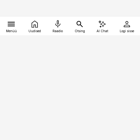
Menüü
Uudised
Raadio
Otsing
AI Chat
Logi sisse
Vana-Lõuna 39/1, 19094 Tallinn
(+372) 667 0111
bestmarketing@best-marketing.ee
Telli
Reklaam
Firmast
Sisu kasutamisõigused
Ajakirjaniku
eetikakoodeks
Üldtingimused
Privaatsustingimused