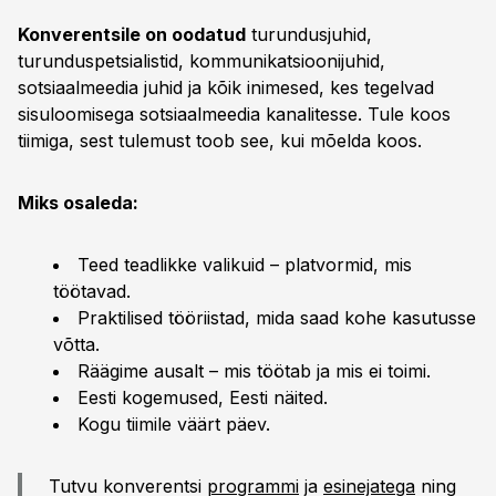
Konverentsile on oodatud
turundusjuhid,
turunduspetsialistid, kommunikatsioonijuhid,
sotsiaalmeedia juhid ja kõik inimesed, kes tegelvad
sisuloomisega sotsiaalmeedia kanalitesse. Tule koos
tiimiga, sest tulemust toob see, kui mõelda koos.
Miks osaleda:
Teed teadlikke valikuid – platvormid, mis
töötavad.
Praktilised tööriistad, mida saad kohe kasutusse
võtta.
Räägime ausalt – mis töötab ja mis ei toimi.
Eesti kogemused, Eesti näited.
Kogu tiimile väärt päev.
Tutvu konverentsi
programmi
ja
esinejatega
ning