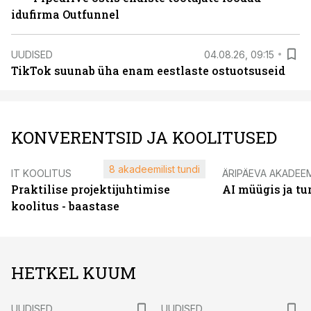
idufirma Outfunnel
UUDISED
04.08.26, 09:15
TikTok suunab üha enam eestlaste ostuotsuseid
KONVERENTSID JA KOOLITUSED
8 akadeemilist tundi
IT KOOLITUS
ÄRIPÄEVA AKADEE
Praktilise projektijuhtimise
AI müügis ja t
koolitus - baastase
HETKEL KUUM
UUDISED
UUDISED