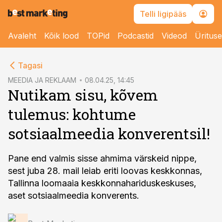
Telli ligipääs
Avaleht
Kõik lood
TOPid
Podcastid
Videod
Üritus
cebook
cebook
Tagasi
Twitter)
Twitter)
MEEDIA JA REKLAAM
08.04.25, 14:45
Nutikam sisu, kõvem
kedIn
kedIn
tulemus: kohtume
ail
ail
sotsiaalmeedia konverentsil!
k
k
Pane end valmis sisse ahmima värskeid nippe,
sest juba 28. mail leiab eriti loovas keskkonnas,
Tallinna loomaaia keskkonnahariduskeskuses,
aset sotsiaalmeedia konverents.