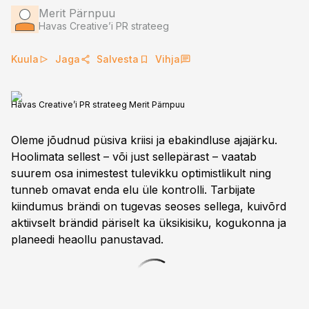
Merit Pärnpuu
Havas Creative’i PR strateeg
Kuula
Jaga
Salvesta
Vihja
Havas Creative’i PR strateeg Merit Pärnpuu
Oleme jõudnud püsiva kriisi ja ebakindluse ajajärku.
Hoolimata sellest – või just sellepärast – vaatab
suurem osa inimestest tulevikku optimistlikult ning
tunneb omavat enda elu üle kontrolli. Tarbijate
kiindumus brändi on tugevas seoses sellega, kuivõrd
aktiivselt brändid päriselt ka üksikisiku, kogukonna ja
planeedi heaollu panustavad.