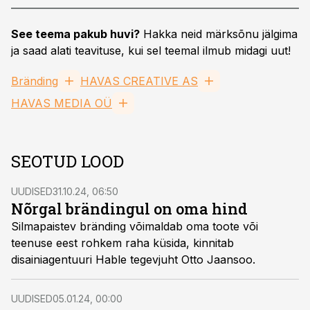
See teema pakub huvi?
Hakka neid märksõnu jälgima
ja saad alati teavituse, kui sel teemal ilmub midagi uut!
Bränding
HAVAS CREATIVE AS
HAVAS MEDIA OÜ
SEOTUD LOOD
UUDISED
31.10.24, 06:50
Nõrgal brändingul on oma hind
Silmapaistev bränding võimaldab oma toote või
teenuse eest rohkem raha küsida, kinnitab
disainiagentuuri Hable tegevjuht Otto Jaansoo.
UUDISED
05.01.24, 00:00