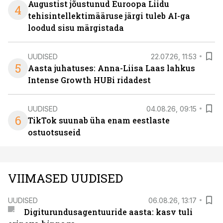
Augustist jõustunud Euroopa Liidu
4
tehisintellektimääruse järgi tuleb AI-ga
loodud sisu märgistada
UUDISED
22.07.26, 11:53
5
Aasta juhatuses: Anna-Liisa Laas lahkus
Intense Growth HUBi ridadest
UUDISED
04.08.26, 09:15
6
TikTok suunab üha enam eestlaste
ostuotsuseid
VIIMASED UUDISED
UUDISED
06.08.26, 13:17
Digiturundusagentuuride aasta: kasv tuli