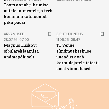
Toots annab juhtimise
uutele inimestele ja teeb
kommunikatsioonist
pika pausi
ST
ARVAMUSED
SISUTURUNDUS
28.07.26, 07:00
11.06.26, 09:47
Magnus Lužkov:
T1 Venue
sibulareklaamist,
sündmuskeskuse
andmepõhiselt
uuendus avab
korraldajatele täiesti
uued võimalused