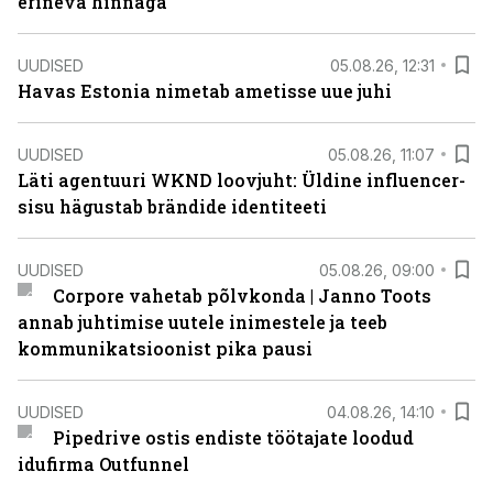
erineva hinnaga
UUDISED
05.08.26, 12:31
Havas Estonia nimetab ametisse uue juhi
UUDISED
05.08.26, 11:07
Läti agentuuri WKND loovjuht: Üldine influencer-
sisu hägustab brändide identiteeti
UUDISED
05.08.26, 09:00
Corpore vahetab põlvkonda | Janno Toots
annab juhtimise uutele inimestele ja teeb
kommunikatsioonist pika pausi
UUDISED
04.08.26, 14:10
Pipedrive ostis endiste töötajate loodud
idufirma Outfunnel