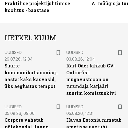
Praktilise projektijuhtimise
AI müügis ja t
koolitus - baastase
HETKEL KUUM
UUDISED
UUDISED
29.07.26, 12:04
03.08.26, 12:04
Suurte
Karl Oder lahkub CV-
kommunikatsiooniagentuuride
Online’ist:
aasta: kaks kasvasid,
mugavustsoon on
üks aeglustas tempot
turundaja karjääri
suurim komistuskivi
UUDISED
UUDISED
05.08.26, 09:00
05.08.26, 12:31
Corpore vahetab
Havas Estonia nimetab
põlvkonda | Janno
ametisse uue juhi