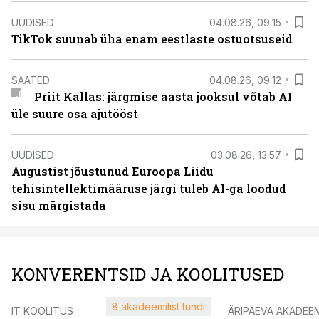
UUDISED
04.08.26, 09:15
TikTok suunab üha enam eestlaste ostuotsuseid
SAATED
04.08.26, 09:12
Priit Kallas: järgmise aasta jooksul võtab AI
üle suure osa ajutööst
UUDISED
03.08.26, 13:57
Augustist jõustunud Euroopa Liidu
tehisintellektimääruse järgi tuleb AI-ga loodud
sisu märgistada
KONVERENTSID JA KOOLITUSED
8 akadeemilist tundi
IT KOOLITUS
ÄRIPÄEVA AKADEE