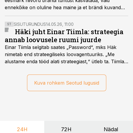
eesmärk niivõrd brändi tuntust kasvatada, vaid
ennekõike on oluline hea maine ja et brändi kuvand
ning toode ja teenus oleksid omavahel kooskõlas.
Lisaks märkis ta, et nende jaoks ei ole tähtis, et Bolti
SISUTURUNDUS
14.05.26, 11:00
ST
Eestiga seostataks.
Häki juht Einar Tiimla: strateegia
annab loovusele ruumi juurde
Einar Tiimla selgitab saates „Password“, miks Häk
nimetab end strateegiliseks loovagentuuriks. „Me
alustame enda tööd alati strateegiast,“ ütleb ta. Tiimla
sõnul aitab põhjalik eeltöö vältida olukorda, kus klient
hakkab alles esimeste visuaalide pealt mõtlema, mida
ta tegelikult tahab.
Kuva rohkem Seotud lugusid
24H
72H
Nädal