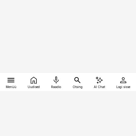
Menüü
Uudised
Raadio
Otsing
AI Chat
Logi sisse
Vana-Lõuna 39/1, 19094 Tallinn
(+372) 667 0111
bestmarketing@best-marketing.ee