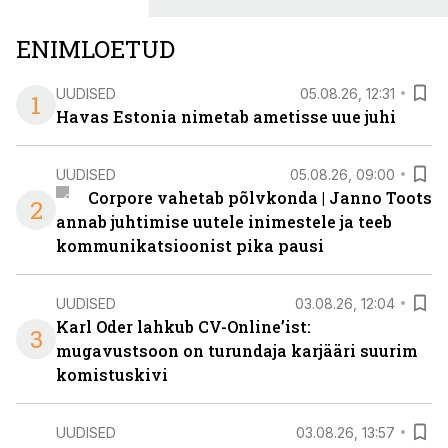
ENIMLOETUD
UUDISED
05.08.26, 12:31
1
Havas Estonia nimetab ametisse uue juhi
UUDISED
05.08.26, 09:00
Corpore vahetab põlvkonda | Janno Toots
2
annab juhtimise uutele inimestele ja teeb
kommunikatsioonist pika pausi
UUDISED
03.08.26, 12:04
Karl Oder lahkub CV-Online’ist:
3
mugavustsoon on turundaja karjääri suurim
komistuskivi
UUDISED
03.08.26, 13:57