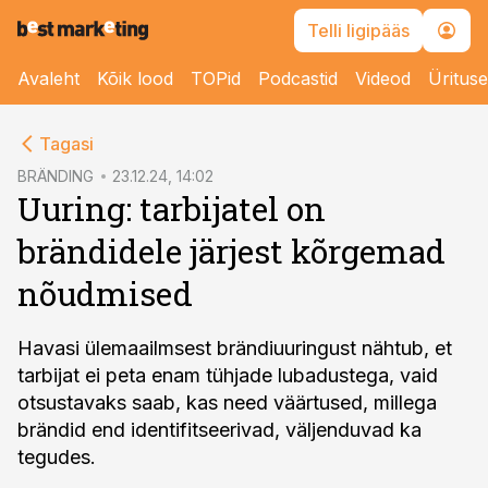
Telli ligipääs
Avaleht
Kõik lood
TOPid
Podcastid
Videod
Üritus
cebook
Tagasi
Twitter)
BRÄNDING
23.12.24, 14:02
Uuring: tarbijatel on
kedIn
brändidele järjest kõrgemad
ail
nõudmised
k
Havasi ülemaailmsest brändiuuringust nähtub, et
tarbijat ei peta enam tühjade lubadustega, vaid
otsustavaks saab, kas need väärtused, millega
brändid end identifitseerivad, väljenduvad ka
tegudes.