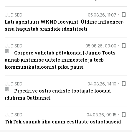
UUDISED
05.08.26, 11:07
Läti agentuuri WKND loovjuht: Üldine influencer-
sisu hägustab brändide identiteeti
UUDISED
05.08.26, 09:00
Corpore vahetab põlvkonda | Janno Toots
annab juhtimise uutele inimestele ja teeb
kommunikatsioonist pika pausi
UUDISED
04.08.26, 14:10
Pipedrive ostis endiste töötajate loodud
idufirma Outfunnel
UUDISED
04.08.26, 09:15
TikTok suunab üha enam eestlaste ostuotsuseid