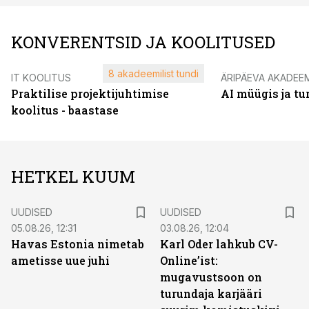
KONVERENTSID JA KOOLITUSED
8 akadeemilist tundi
IT KOOLITUS
ÄRIPÄEVA AKADEE
Praktilise projektijuhtimise
AI müügis ja t
koolitus - baastase
HETKEL KUUM
UUDISED
UUDISED
05.08.26, 12:31
03.08.26, 12:04
Havas Estonia nimetab
Karl Oder lahkub CV-
ametisse uue juhi
Online’ist:
mugavustsoon on
turundaja karjääri