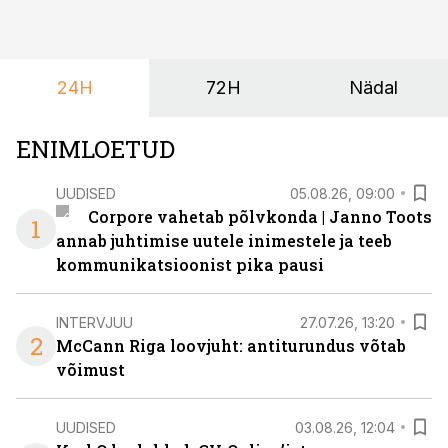
ta tegelikult tahab.
24H
72H
Nädal
ENIMLOETUD
UUDISED
05.08.26, 09:00
Corpore vahetab põlvkonda | Janno Toots
1
annab juhtimise uutele inimestele ja teeb
kommunikatsioonist pika pausi
INTERVJUU
27.07.26, 13:20
2
McCann Riga loovjuht: antiturundus võtab
võimust
UUDISED
03.08.26, 12:04