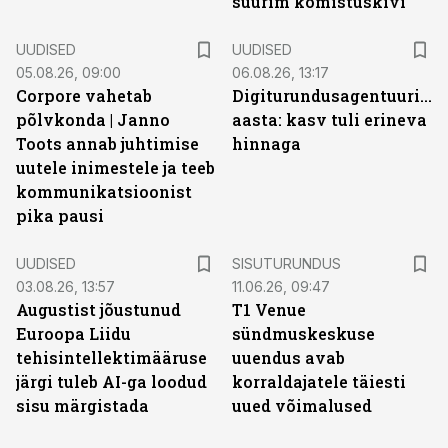
suurim komistuskivi
UUDISED
UUDISED
05.08.26, 09:00
06.08.26, 13:17
Corpore vahetab
Digiturundusagentuuride
põlvkonda | Janno
aasta: kasv tuli erineva
Toots annab juhtimise
hinnaga
uutele inimestele ja teeb
kommunikatsioonist
pika pausi
ST
UUDISED
SISUTURUNDUS
03.08.26, 13:57
11.06.26, 09:47
Augustist jõustunud
T1 Venue
Euroopa Liidu
sündmuskeskuse
tehisintellektimääruse
uuendus avab
järgi tuleb AI-ga loodud
korraldajatele täiesti
sisu märgistada
uued võimalused