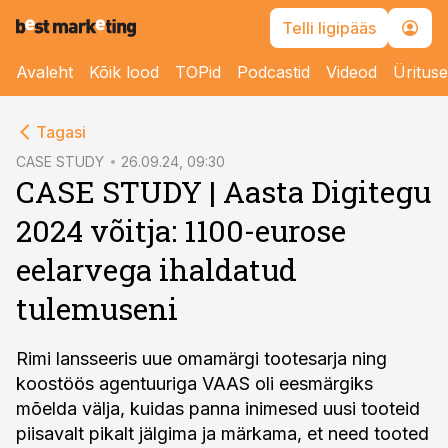
Telli ligipääs
Avaleht
Kõik lood
TOPid
Podcastid
Videod
Üritus
cebook
Tagasi
Twitter)
CASE STUDY
26.09.24, 09:30
CASE STUDY | Aasta Digitegu
kedIn
2024 võitja: 1100-eurose
ail
eelarvega ihaldatud
k
tulemuseni
Rimi lansseeris uue omamärgi tootesarja ning
koostöös agentuuriga VAAS oli eesmärgiks
mõelda välja, kuidas panna inimesed uusi tooteid
piisavalt pikalt jälgima ja märkama, et need tooted