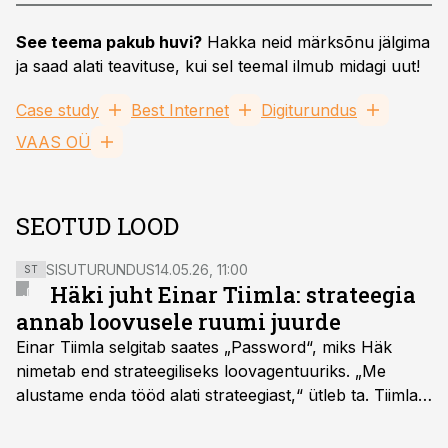
See teema pakub huvi?
Hakka neid märksõnu jälgima
ja saad alati teavituse, kui sel teemal ilmub midagi uut!
Case study
Best Internet
Digiturundus
VAAS OÜ
SEOTUD LOOD
SISUTURUNDUS
14.05.26, 11:00
ST
Häki juht Einar Tiimla: strateegia
annab loovusele ruumi juurde
Einar Tiimla selgitab saates „Password“, miks Häk
nimetab end strateegiliseks loovagentuuriks. „Me
alustame enda tööd alati strateegiast,“ ütleb ta. Tiimla
sõnul aitab põhjalik eeltöö vältida olukorda, kus klient
hakkab alles esimeste visuaalide pealt mõtlema, mida