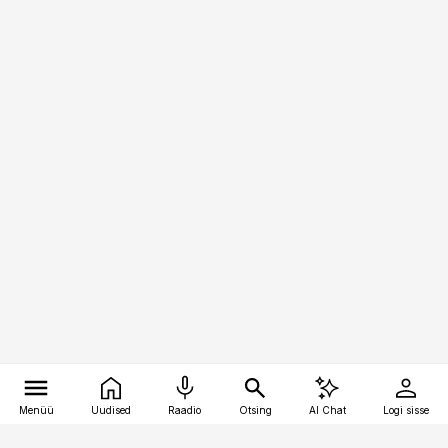
Menüü
Uudised
Raadio
Otsing
AI Chat
Logi sisse