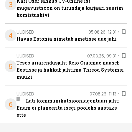
Karl Oder lahkub CV-Online’ist:
3
mugavustsoon on turundaja karjääri suurim
komistuskivi
UUDISED
05.08.26, 12:31
4
Havas Estonia nimetab ametisse uue juhi
UUDISED
07.08.26, 09:31
Tesco äriarendusjuht Reio Orasmäe naaseb
5
Eestisse ja hakkab juhtima Threod Systemsi
müüki
UUDISED
07.08.26, 11:13
Läti kommunikatsiooniagentuuri juht:
6
Enam ei planeerita isegi pooleks aastaks
ette