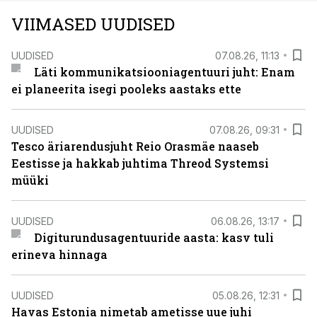
VIIMASED UUDISED
UUDISED
07.08.26, 11:13
Läti kommunikatsiooniagentuuri juht: Enam
ei planeerita isegi pooleks aastaks ette
UUDISED
07.08.26, 09:31
Tesco äriarendusjuht Reio Orasmäe naaseb
Eestisse ja hakkab juhtima Threod Systemsi
müüki
UUDISED
06.08.26, 13:17
Digiturundusagentuuride aasta: kasv tuli
erineva hinnaga
UUDISED
05.08.26, 12:31
Havas Estonia nimetab ametisse uue juhi