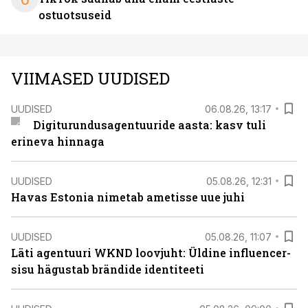
ostuotsuseid
VIIMASED UUDISED
UUDISED
06.08.26, 13:17
Digiturundusagentuuride aasta: kasv tuli
erineva hinnaga
UUDISED
05.08.26, 12:31
Havas Estonia nimetab ametisse uue juhi
UUDISED
05.08.26, 11:07
Läti agentuuri WKND loovjuht: Üldine influencer-
sisu hägustab brändide identiteeti