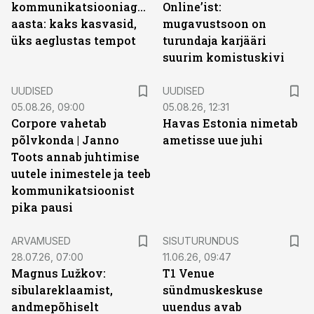
kommunikatsiooniagentuuride
Online’ist:
aasta: kaks kasvasid,
mugavustsoon on
üks aeglustas tempot
turundaja karjääri
suurim komistuskivi
UUDISED
UUDISED
05.08.26, 09:00
05.08.26, 12:31
Corpore vahetab
Havas Estonia nimetab
põlvkonda | Janno
ametisse uue juhi
Toots annab juhtimise
uutele inimestele ja teeb
kommunikatsioonist
pika pausi
ST
ARVAMUSED
SISUTURUNDUS
28.07.26, 07:00
11.06.26, 09:47
Magnus Lužkov:
T1 Venue
sibulareklaamist,
sündmuskeskuse
andmepõhiselt
uuendus avab