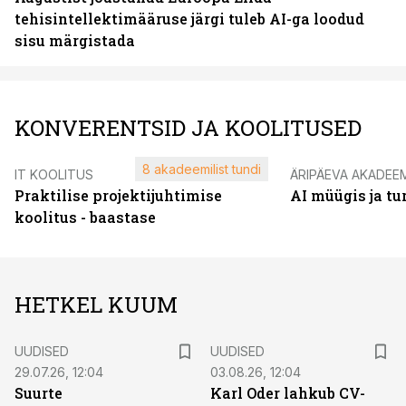
tehisintellektimääruse järgi tuleb AI-ga loodud
sisu märgistada
KONVERENTSID JA KOOLITUSED
8 akadeemilist tundi
IT KOOLITUS
ÄRIPÄEVA AKADEE
Praktilise projektijuhtimise
AI müügis ja t
koolitus - baastase
HETKEL KUUM
UUDISED
UUDISED
29.07.26, 12:04
03.08.26, 12:04
Suurte
Karl Oder lahkub CV-