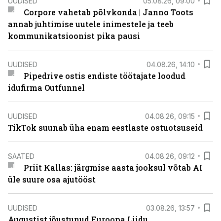
UUDISED
05.08.26, 09:00
Corpore vahetab põlvkonda | Janno Toots
annab juhtimise uutele inimestele ja teeb
kommunikatsioonist pika pausi
UUDISED
04.08.26, 14:10
Pipedrive ostis endiste töötajate loodud
idufirma Outfunnel
UUDISED
04.08.26, 09:15
TikTok suunab üha enam eestlaste ostuotsuseid
SAATED
04.08.26, 09:12
Priit Kallas: järgmise aasta jooksul võtab AI
üle suure osa ajutööst
UUDISED
03.08.26, 13:57
Augustist jõustunud Euroopa Liidu