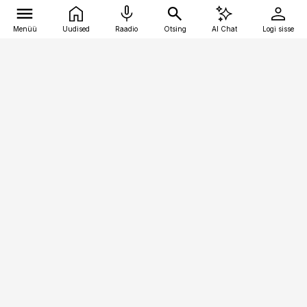
Menüü
Uudised
Raadio
Otsing
AI Chat
Logi sisse
Vana-Lõuna 39/1, 19094 Tallinn
(+372) 667 0111
bestmarketing@best-marketing.ee
Telli
Reklaam
Firmast
Sisu kasutamisõigused
Ajakirjaniku
eetikakoodeks
Üldtingimused
Privaatsustingimused
Küpsiste poliitika
KKK
Eesti Meediaettevõtete
Eelistuste haldamine
Liit