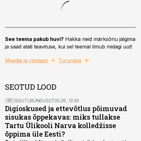
See teema pakub huvi?
Hakka neid märksõnu jälgima
ja saad alati teavituse, kui sel teemal ilmub midagi uut!
Meedia ja reklaam
Turundus
SEOTUD LOOD
SISUTURUNDUS
27.05.26, 13:39
ST
Digioskused ja ettevõtlus põimuvad
sisukas õppekavas: miks tullakse
Tartu Ülikooli Narva kolledžisse
õppima üle Eesti?