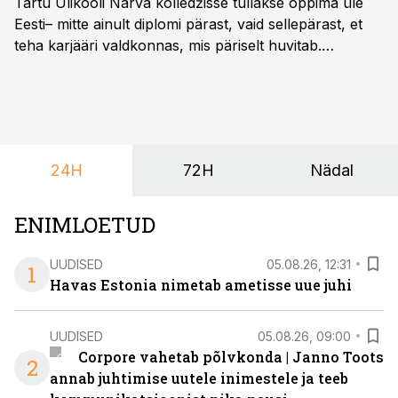
Tartu Ülikooli Narva kolledžisse tullakse õppima üle
Eesti– mitte ainult diplomi pärast, vaid sellepärast, et
teha karjääri valdkonnas, mis päriselt huvitab.
Õppekava “Ettevõtlus ja digilahendused” ühendab
ettevõtluse, tehnoloogia ja praktilised oskused viisil,
mis kõnetab nii ettevõtjaid, värskeid koolilõpetajaid kui
ka neid, kes soovivad teha karjääripööret.
24H
72H
Nädal
ENIMLOETUD
UUDISED
05.08.26, 12:31
1
Havas Estonia nimetab ametisse uue juhi
UUDISED
05.08.26, 09:00
Corpore vahetab põlvkonda | Janno Toots
2
annab juhtimise uutele inimestele ja teeb