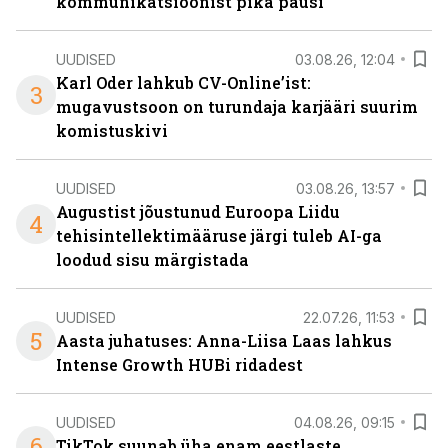
kommunikatsioonist pika pausi
UUDISED
03.08.26, 12:04
Karl Oder lahkub CV-Online’ist:
3
mugavustsoon on turundaja karjääri suurim
komistuskivi
UUDISED
03.08.26, 13:57
Augustist jõustunud Euroopa Liidu
4
tehisintellektimääruse järgi tuleb AI-ga
loodud sisu märgistada
UUDISED
22.07.26, 11:53
5
Aasta juhatuses: Anna-Liisa Laas lahkus
Intense Growth HUBi ridadest
UUDISED
04.08.26, 09:15
6
TikTok suunab üha enam eestlaste