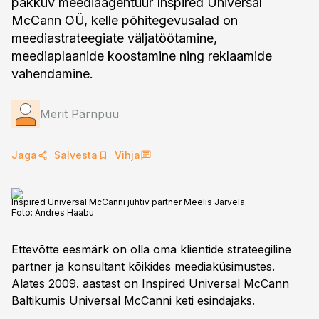
pakkuv meediaagentuur Inspired Universal
McCann OÜ, kelle põhitegevusalad on
meediastrateegiate väljatöötamine,
meediaplaanide koostamine ning reklaamide
vahendamine.
Merit Pärnpuu
Jaga
Salvesta
Vihja
Inspired Universal McCanni juhtiv partner Meelis Järvela.
Foto:
Andres Haabu
Ettevõtte eesmärk on olla oma klientide strateegiline
partner ja konsultant kõikides meediaküsimustes.
Alates 2009. aastast on Inspired Universal McCann
Baltikumis Universal McCanni keti esindajaks.