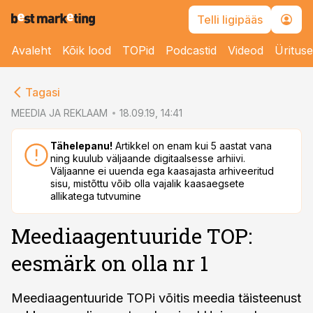
Telli ligipääs
Avaleht
Kõik lood
TOPid
Podcastid
Videod
Üritus
cebook
Tagasi
Twitter)
MEEDIA JA REKLAAM
18.09.19, 14:41
kedIn
Tähelepanu!
Artikkel on enam kui 5 aastat vana
ning kuulub väljaande digitaalsesse arhiivi.
ail
Väljaanne ei uuenda ega kaasajasta arhiveeritud
sisu, mistõttu võib olla vajalik kaasaegsete
k
allikatega tutvumine
Meediaagentuuride TOP:
eesmärk on olla nr 1
Meediaagentuuride TOPi võitis meedia täisteenust