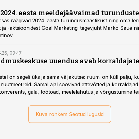
d 2024. aasta meeldejäävaimad turundusteo
 osas räägivad 2024. aasta turundusmaastikust ning oma le
ja -aktsioonidest Goal Marketingi tegevjuht Marko Saue n
tinov.
6.26, 09:47
dmuskeskuse uuendus avab korraldajatel
l on sageli üks ja sama väljakutse: ruumi on küll palju, kuid
 ruutmeetreid. Samal ajal soovivad ettevõtted ja korraldaja
onverents, gala, töötoad, meelelahutus ja võrgustumine ter
at asukohta. T1 keskuses tegutsev sündmuskeskus T1 Venue
uendusega, mis pakub senisest oluliselt rohkem lahendusi.
Kuva rohkem Seotud lugusid