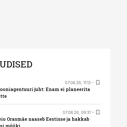
UDISED
07.08.26, 11:13
oniagentuuri juht: Enam ei planeerita
tte
07.08.26, 09:31
eio Orasmäe naaseb Eestisse ja hakkab
si müüki