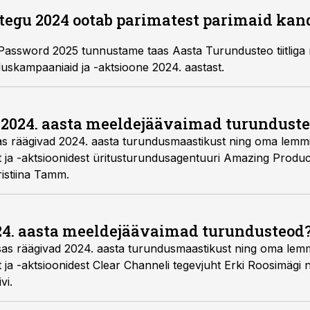
egu 2024 ootab parimatest parimaid kan
Password 2025 tunnustame taas Aasta Turundusteo tiitliga
uskampaaniaid ja -aktsioone 2024. aastast.
d 2024. aasta meeldejäävaimad turundusteo
osas räägivad 2024. aasta turundusmaastikust ning oma lemm
ja -aktsioonidest üritusturundusagentuuri Amazing Producti
istiina Tamm.
024. aasta meeldejäävaimad turundusteod?
 osas räägivad 2024. aasta turundusmaastikust ning oma lem
ja -aktsioonidest Clear Channeli tegevjuht Erki Roosimägi
vi.