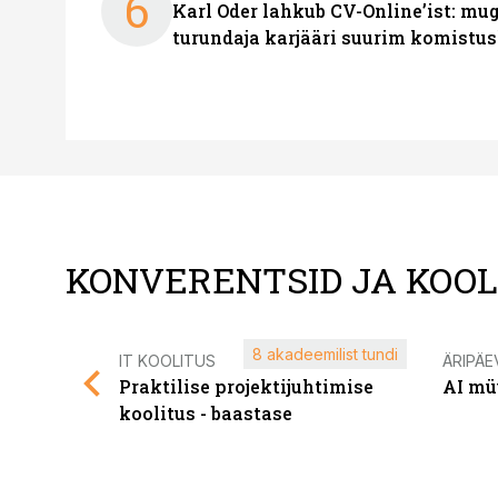
6
Karl Oder lahkub CV-Online’ist: m
turundaja karjääri suurim komistus
KONVERENTSID JA KOO
8 akadeemilist tundi
IT KOOLITUS
ÄRIPÄE
Praktilise projektijuhtimise
AI mü
koolitus - baastase