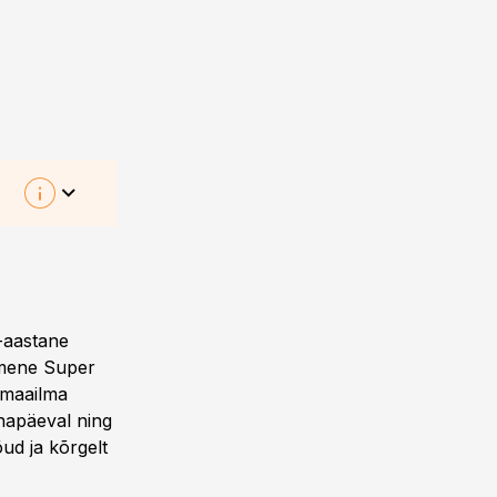
a-aastane
imene Super
 maailma
ühapäeval ning
ud ja kõrgelt