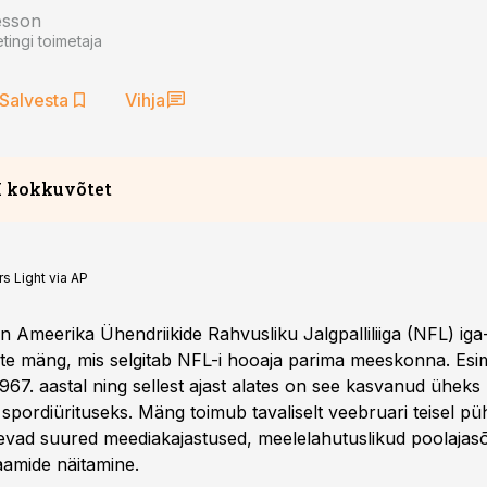
esson
tingi toimetaja
Salvesta
Vihja
I kokkuvõtet
s Light via AP
n Ameerika Ühendriikide Rahvusliku Jalgpalliliiga (NFL) ig
uste mäng, mis selgitab NFL-i hooaja parima meeskonna. Es
967. aastal ning sellest ajast alates on see kasvanud üheks
spordiürituseks. Mäng toimub tavaliselt veebruari teisel p
evad suured meediakajastused, meelelahutuslikud poolajasõ
aamide näitamine.