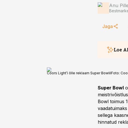
Anu Pill
Bestmarke
Jaga
Loe A
Coors Light’i õlle reklaam Super Bowlil
Foto:
Coor
Super Bowl
o
meistrivõistl
Bowl toimus 1
vaadatuimaks 
sellega kaasn
hinnatud rekl