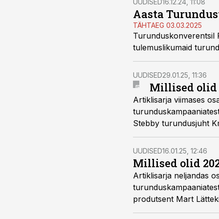
UUDISED
16.12.24, 11:08
Aasta Turundust
TÄHTAEG 03.03.2025
Turunduskonverentsil 
tulemuslikumaid turund
UUDISED
29.01.25, 11:36
Millised oli
Artiklisarja viimases 
turunduskampaaniatest 
Stebby turundusjuht Kr
UUDISED
16.01.25, 12:46
Millised olid 2
Artiklisarja neljandas
turunduskampaaniatest 
produtsent Mart Lätteki