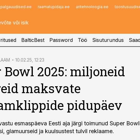
palgauudised.ee
raamatupidaja.ee
aritehnoloogia.ee
toostusuudis
Infopank
Radar
ritused
BalticBest
Password
Töö
Sisuturundus
Saad
LAAM
10.02.25, 12:23
 Bowl 2025: miljoneid
reid maksvate
amklippide pidupäev
astu esmaspäeva Eesti aja järgi toimunud Super Bowli
si, glamuurseid ja kuulsustest tulvil reklaame.