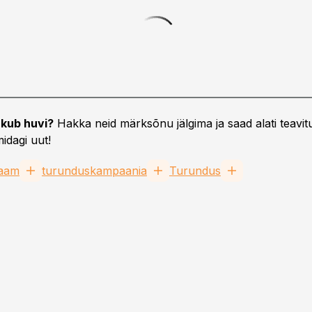
kub huvi?
Hakka neid märksõnu jälgima ja saad alati teavitu
idagi uut!
laam
turunduskampaania
Turundus