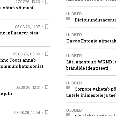
27.07.26, 13:20
s võtab võimust
UUDISED
Digiturundusagentu
05.08.26, 11:07
ne influencer-sisu
UUDISED
Havas Estonia nimetab 
05.08.26, 09:00
UUDISED
anno Toots annab
Läti agentuuri WKND lo
b kommunikatsioonist
brändide identiteeti
UUDISED
05.08.26, 12:31
Corpore vahetab põ
e juhi
uutele inimestele ja t
UUDISED
03.08.26, 12:04