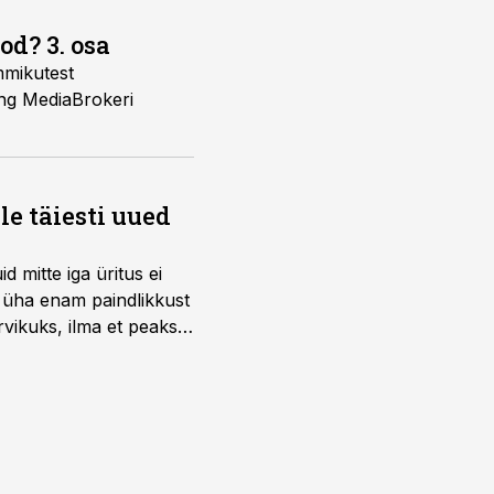
d? 3. osa
mmikutest
ing MediaBrokeri
e täiesti uued
 mitte iga üritus ei
d üha enam paindlikkust
vikuks, ilma et peaks
 on just nendele