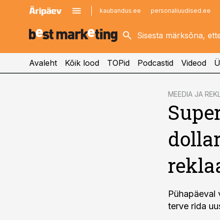
kaubandus.ee
personaliuudised.ee
kinnisvarauudised.ee
imelineajalugu.ee
logistikauudised.ee
imelineteadus.ee
Avaleht
Kõik lood
TOPid
Podcastid
Videod
Ü
cebook
MEEDIA JA REK
Super
Twitter)
kedIn
dolla
ail
rekla
k
Pühapäeval v
terve rida uu