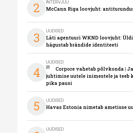
INTERVJUU
2
McCann Riga loovjuht: antiturundu
UUDISED
3
Läti agentuuri WKND loovjuht: Üldi
hägustab brändide identiteeti
UUDISED
4
Corpore vahetab põlvkonda | J
juhtimise uutele inimestele ja tee
pika pausi
UUDISED
5
Havas Estonia nimetab ametisse uu
UUDISED