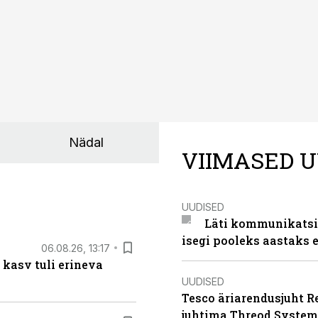
Nädal
VIIMASED U
UUDISED
Läti kommunikatsio
isegi pooleks aastaks e
06.08.26, 13:17
 kasv tuli erineva
UUDISED
Tesco äriarendusjuht R
juhtima Threod System