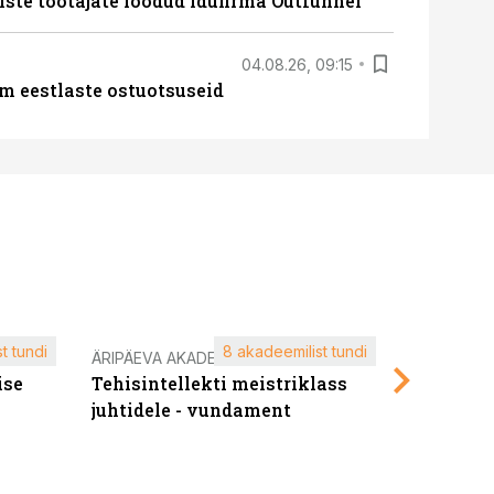
iste töötajate loodud idufirma Outfunnel
04.08.26, 09:15
m eestlaste ostuotsuseid
t tundi
8 akadeemilist tundi
ÄRIPÄEVA AKADEEMIA
ÄRIPÄEVA 
ise
Tehisintellekti meistriklass
Edukate f
juhtidele - vundament
kliendiü