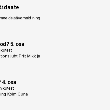
didaate
 meeldejäävamaid ning
d? 5. osa
ikutest
ons juht Priit Mikk ja
 4. osa
mikutest
 ning Kolm Õuna