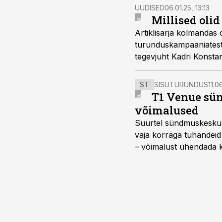
UUDISED
06.01.25, 13:13
Millised oli
Artiklisarja kolmandas
turunduskampaaniatest 
tegevjuht Kadri Konstan
ST
SISUTURUNDUS
11.0
T1 Venue sün
võimalused
Suurtel sündmuskeskuste
vaja korraga tuhandeid
– võimalust ühendada k
kasutama mitut erinev
vajadustele vastanud u