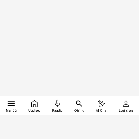
Menüü
Uudised
Raadio
Otsing
AI Chat
Logi sisse
Vana-Lõuna 39/1, 19094 Tallinn