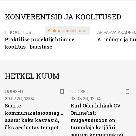
KONVERENTSID JA KOOLITUSED
8 akadeemilist tundi
IT KOOLITUS
ÄRIPÄEVA AKADEE
Praktilise projektijuhtimise
AI müügis ja t
koolitus - baastase
HETKEL KUUM
UUDISED
UUDISED
29.07.26, 12:04
03.08.26, 12:04
Suurte
Karl Oder lahkub CV-
kommunikatsiooniagentuuride
Online’ist:
aasta: kaks kasvasid,
mugavustsoon on
üks aeglustas tempot
turundaja karjääri
suurim komistuskivi