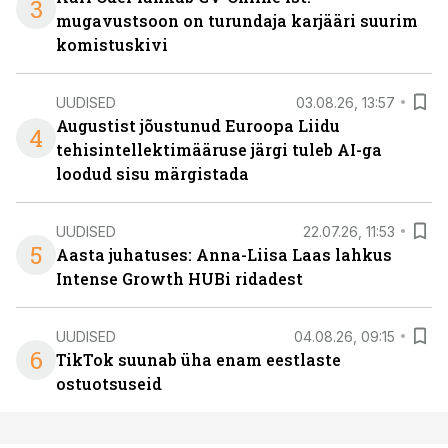
3
mugavustsoon on turundaja karjääri suurim
komistuskivi
UUDISED
03.08.26, 13:57
Augustist jõustunud Euroopa Liidu
4
tehisintellektimääruse järgi tuleb AI-ga
loodud sisu märgistada
UUDISED
22.07.26, 11:53
5
Aasta juhatuses: Anna-Liisa Laas lahkus
Intense Growth HUBi ridadest
UUDISED
04.08.26, 09:15
6
TikTok suunab üha enam eestlaste
ostuotsuseid