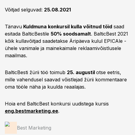
Võitjad selguvad:
25.08.2021
Tänavu
Kuldmuna konkursil kulla võitnud töid
saad
esitada BalticBestile
50% soodsamalt
. BalticBest 2021
kõik kullavõitjad saadetakse Äripäeva kulul EPICAle -
ühele vanimale ja mainekaimale reklaamivõistlusele
maailmas.
BalticBesti žürii töö toimub
25. augustil
otse eetris,
mille vahendusel saavad võistlejad žürii kommentaare
oma tööle näha ja kuulda reaalajas.
Hoia end BalticBest konkursi uudistega kursis
eng.bestmarketing.ee
.
Best Marketing