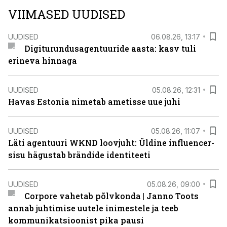
VIIMASED UUDISED
UUDISED
06.08.26, 13:17
Digiturundusagentuuride aasta: kasv tuli
erineva hinnaga
UUDISED
05.08.26, 12:31
Havas Estonia nimetab ametisse uue juhi
UUDISED
05.08.26, 11:07
Läti agentuuri WKND loovjuht: Üldine influencer-
sisu hägustab brändide identiteeti
UUDISED
05.08.26, 09:00
Corpore vahetab põlvkonda | Janno Toots
annab juhtimise uutele inimestele ja teeb
kommunikatsioonist pika pausi