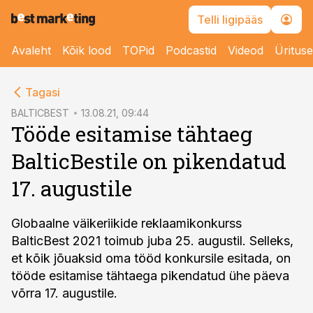
Telli ligipääs
Avaleht
Kõik lood
TOPid
Podcastid
Videod
Üritus
cebook
cebook
Tagasi
Twitter)
Twitter)
BALTICBEST
13.08.21, 09:44
Tööde esitamise tähtaeg
kedIn
kedIn
BalticBestile on pikendatud
ail
ail
17. augustile
k
k
Globaalne väikeriikide reklaamikonkurss
BalticBest 2021 toimub juba 25. augustil. Selleks,
et kõik jõuaksid oma tööd konkursile esitada, on
tööde esitamise tähtaega pikendatud ühe päeva
võrra 17. augustile.