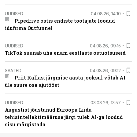
UUDISED
04.08.26, 14:10
Pipedrive ostis endiste töötajate loodud
idufirma Outfunnel
UUDISED
04.08.26, 09:15
TikTok suunab üha enam eestlaste ostuotsuseid
SAATED
04.08.26, 09:12
Priit Kallas: järgmise aasta jooksul võtab AI
üle suure osa ajutööst
UUDISED
03.08.26, 13:57
Augustist jõustunud Euroopa Liidu
tehisintellektimääruse järgi tuleb AI-ga loodud
sisu märgistada