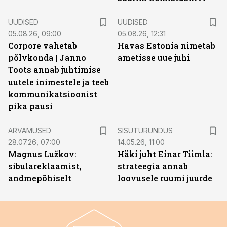
UUDISED
UUDISED
05.08.26, 09:00
05.08.26, 12:31
Corpore vahetab
Havas Estonia nimetab
põlvkonda | Janno
ametisse uue juhi
Toots annab juhtimise
uutele inimestele ja teeb
kommunikatsioonist
pika pausi
ST
ARVAMUSED
SISUTURUNDUS
28.07.26, 07:00
14.05.26, 11:00
Magnus Lužkov:
Häki juht Einar Tiimla:
sibulareklaamist,
strateegia annab
andmepõhiselt
loovusele ruumi juurde