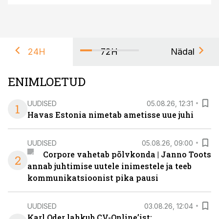
24H
72H
Nädal
ENIMLOETUD
UUDISED
05.08.26, 12:31
1
Havas Estonia nimetab ametisse uue juhi
UUDISED
05.08.26, 09:00
Corpore vahetab põlvkonda | Janno Toots
2
annab juhtimise uutele inimestele ja teeb
kommunikatsioonist pika pausi
UUDISED
03.08.26, 12:04
Karl Oder lahkub CV-Online’ist: