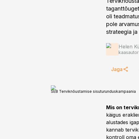
Terviknõusta
taganttõuget
oli teadmatu
pole arvamus
strateegia j
Helen Kü
kaasautor
Jaga
SEB Terviknõustamise sisuturunduskampaania
Mis on tervi
käigus eraklie
alustades iga
kannab tervik
kontroll oma 