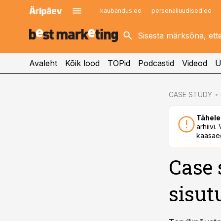
kaubandus.ee
personaliuudised.ee
kinnisvarauudised.ee
imelineajalugu.ee
logistikauudised.ee
imelineteadus.ee
Avaleht
Kõik lood
TOPid
Podcastid
Videod
Ü
cebook
CASE STUDY
Twitter)
Tähele
kedIn
arhiivi
kaasaeg
ail
Case 
k
sisu