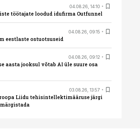
04.08.26, 14:10
iste töötajate loodud idufirma Outfunnel
04.08.26, 09:15
m eestlaste ostuotsuseid
04.08.26, 09:12
ise aasta jooksul võtab AI üle suure osa
03.08.26, 13:57
roopa Liidu tehisintellektimääruse järgi
u märgistada