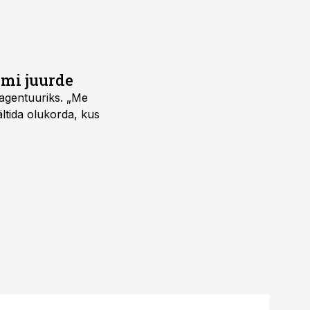
umi juurde
vagentuuriks. „Me
ältida olukorda, kus