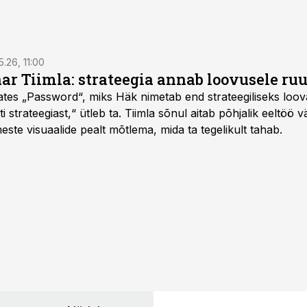
5.26, 11:00
nar Tiimla: strateegia annab loovusele ru
saates „Password“, miks Häk nimetab end strateegiliseks loo
 strateegiast,“ ütleb ta. Tiimla sõnul aitab põhjalik eeltöö v
meste visuaalide pealt mõtlema, mida ta tegelikult tahab.