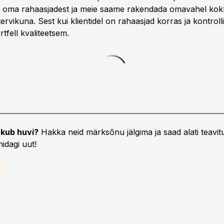
e oma rahaasjadest ja meie saame rakendada omavahel kok
 tervikuna. Sest kui klientidel on rahaasjad korras ja kontrolli
rtfell kvaliteetsem.
kub huvi?
Hakka neid märksõnu jälgima ja saad alati teavitu
idagi uut!