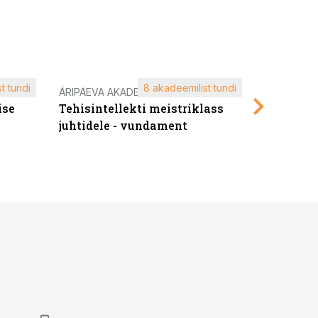
t tundi
8 akadeemilist tundi
ÄRIPÄEVA AKADEEMIA
ÄRIPÄEVA 
ise
Tehisintellekti meistriklass
Edukate f
juhtidele - vundament
kliendiü