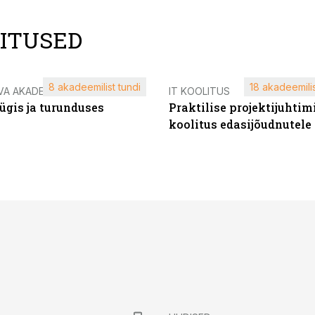
LITUSED
8 akadeemilist tundi
18 akadeemilis
VA AKADEEMIA
IT KOOLITUS
ügis ja turunduses
Praktilise projektijuhtim
koolitus edasijõudnutele