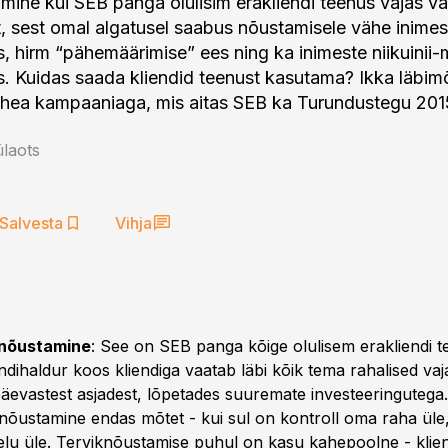
mine kui SEB panga olulisim erakliendi teenus vajas vä
, sest omal algatusel saabus nõustamisele vähe inimes
s, hirm “pähemäärimise” ees ning ka inimeste niikuinii-
. Kuidas saada kliendid teenust kasutama? Ikka läbi
a hea kampaaniaga, mis aitas SEB ka Turundustegu 2015 
laots
Salvesta
Vihja
knõustamine
: See on SEB panga kõige olulisem erakliendi t
ndihaldur koos kliendiga vaatab läbi kõik tema rahalised va
päevastest asjadest, lõpetades suuremate investeeringutega
nõustamine endas mõtet - kui sul on kontroll oma raha üle,
elu üle. Terviknõustamise puhul on kasu kahepoolne - klie