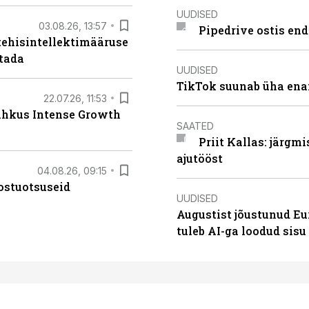
UUDISED
03.08.26, 13:57
Pipedrive ostis end
tehisintellektimääruse
stada
UUDISED
TikTok suunab üha ena
22.07.26, 11:53
lahkus Intense Growth
SAATED
Priit Kallas: järgm
ajutööst
04.08.26, 09:15
ostuotsuseid
UUDISED
Augustist jõustunud Eu
tuleb AI-ga loodud sis