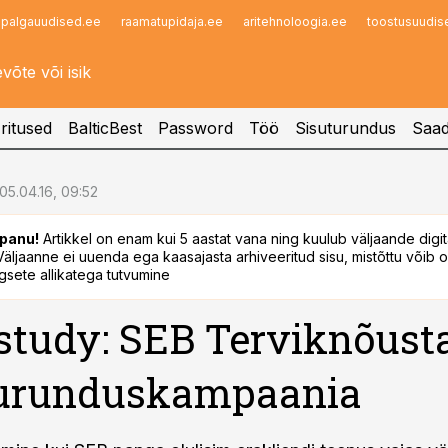
palgauudised.ee
raamatupidaja.ee
aritehnoloogia.ee
toostusuudis
Infopank
Radar
ritused
BalticBest
Password
Töö
Sisuturundus
Saad
05.04.16, 09:52
panu!
Artikkel on enam kui 5 aastat vana ning kuulub väljaande digi
. Väljaanne ei uuenda ega kaasajasta arhiveeritud sisu, mistõttu võib ol
sete allikatega tutvumine
study: SEB Terviknõust
turunduskampaania