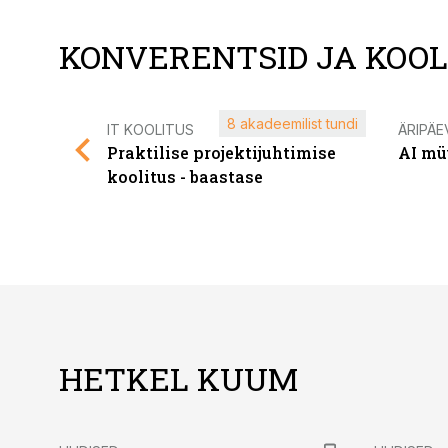
KONVERENTSID JA KOO
8 akadeemilist tundi
IT KOOLITUS
ÄRIPÄE
Praktilise projektijuhtimise
AI mü
koolitus - baastase
HETKEL KUUM