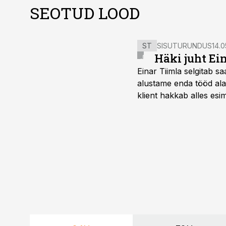
SEOTUD LOOD
ST
SISUTURUNDUS
14.0
Häki juht Ei
Einar Tiimla selgitab 
alustame enda tööd alati
klient hakkab alles esi