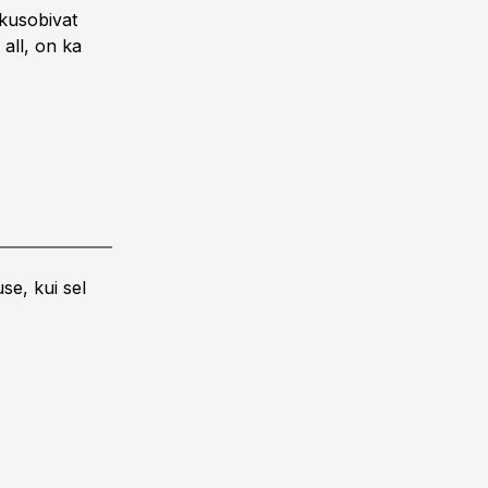
kusobivat
 all, on ka
se, kui sel