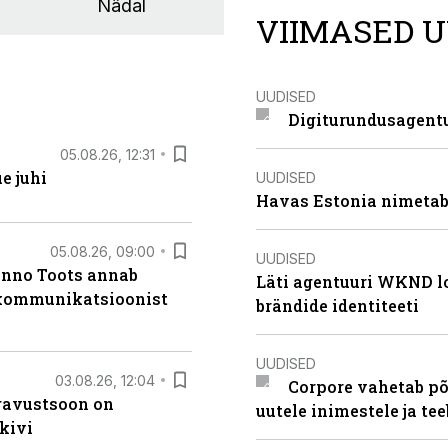
Nädal
VIIMASED U
UUDISED
Digiturundusagentu
05.08.26, 12:31
e juhi
UUDISED
Havas Estonia nimetab 
05.08.26, 09:00
UUDISED
anno Toots annab
Läti agentuuri WKND lo
b kommunikatsioonist
brändide identiteeti
UUDISED
03.08.26, 12:04
Corpore vahetab põ
ugavustsoon on
uutele inimestele ja t
kivi