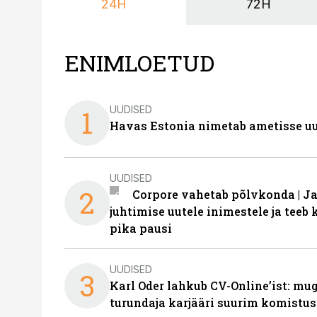
24H
72H
ENIMLOETUD
UUDISED
1
Havas Estonia nimetab ametisse uu
UUDISED
2
Corpore vahetab põlvkonda | J
juhtimise uutele inimestele ja tee
pika pausi
UUDISED
3
Karl Oder lahkub CV-Online’ist: m
turundaja karjääri suurim komistus