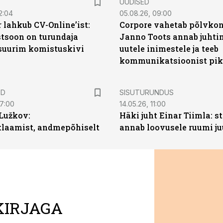
UUDISED
2:04
05.08.26, 09:00
 lahkub CV-Online’ist:
Corpore vahetab põlvkon
soon on turundaja
Janno Toots annab juhti
 suurim komistuskivi
uutele inimestele ja teeb
kommunikatsioonist pik
ST
ED
SISUTURUNDUS
07:00
14.05.26, 11:00
Lužkov:
Häki juht Einar Tiimla: s
klaamist, andmepõhiselt
annab loovusele ruumi ju
KIRJAGA