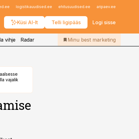
Iseteenindus
ed.ee
logistikauudised.ee
ehitusuudised.ee
aripaev.ee
finantsu
Telli Bestmarketing
Küsi AI-lt
Telli ligipääs
Logi sisse
a vihje
Radar
Minu best marketing
taalsesse
la vajalik
amise