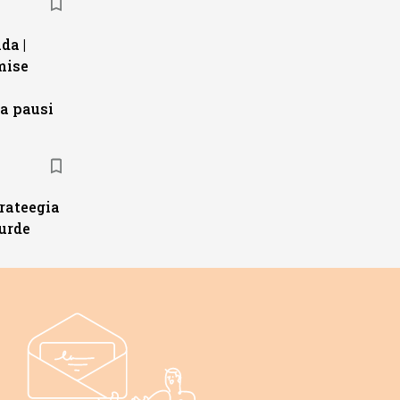
da |
mise
a pausi
trateegia
urde