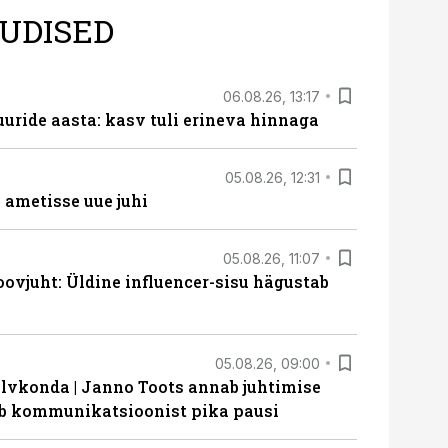
UDISED
06.08.26, 13:17
uride aasta: kasv tuli erineva hinnaga
05.08.26, 12:31
ametisse uue juhi
05.08.26, 11:07
ovjuht: Üldine influencer-sisu hägustab
05.08.26, 09:00
lvkonda | Janno Toots annab juhtimise
eeb kommunikatsioonist pika pausi