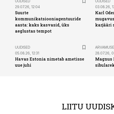
UUDISED
UUDISED
29.07.26, 12:04
03.08.26, 1
Suurte
Karl Oder
kommunikatsiooniagentuuride
mugavust
aasta: kaks kasvasid, üks
karjääri
aeglustas tempot
UUDISED
ARVAMUS
05.08.26, 12:31
28.07.26, 
Havas Estonia nimetab ametisse
Magnus 
uue juhi
sibulare
LIITU UUDIS