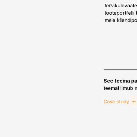
tervikülevaat
tooteportfelli
meie kliendipo
See teema pa
teemal ilmub m
Case study