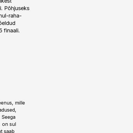
ikest
i. Põhjuseks
mul-raha-
mõeldud
finaali.
eenus, mille
jadused,
. Seega
 on sul
nt saab