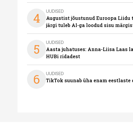
UUDISED
4
Augustist jõustunud Euroopa Liidu 
järgi tuleb AI-ga loodud sisu märgi
UUDISED
5
Aasta juhatuses: Anna-Liisa Laas 
HUBi ridadest
UUDISED
6
TikTok suunab üha enam eestlaste 