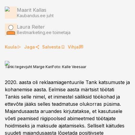
Maarit Kallas
Kaubandus.ee juht
Laura Reiter
Bestmarketing.ee toimetaja
Kuula
Jaga
Salvesta
Vihja
Tanki tegevjuht Marge Kari
Foto:
Kalle Veesaar
2020. aasta oli reklaamiagentuurile Tank katsumuste ja
kohanemise aasta. Eelmise aasta märtsist töötati
Tankis selle nimel, et inimestel säiliksid töökohad ja
ettevõte jääks selles teadmatuse olukorras püsima.
Majandusaasta aruandes kirjutatakse, et kasutusele
võeti peamised riigipoolsed abimeetmed töötajate
hoidmiseks ja maksude ajatamiseks. Selliselt käitudes
suudeti majandusaasta lõpetada positiivsete