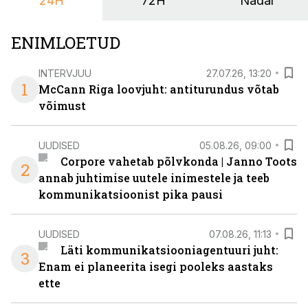
24H
72H
Nädal
nendele vajadustele vastanud uuendusega, mis pakub
senisest oluliselt rohkem lahendusi.
ENIMLOETUD
INTERVJUU
27.07.26, 13:20
1
McCann Riga loovjuht: antiturundus võtab
võimust
UUDISED
05.08.26, 09:00
Corpore vahetab põlvkonda | Janno Toots
2
annab juhtimise uutele inimestele ja teeb
kommunikatsioonist pika pausi
UUDISED
07.08.26, 11:13
Läti kommunikatsiooniagentuuri juht:
3
Enam ei planeerita isegi pooleks aastaks
ette