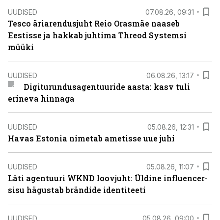
UUDISED
07.08.26, 09:31
Tesco äriarendusjuht Reio Orasmäe naaseb
Eestisse ja hakkab juhtima Threod Systemsi
müüki
UUDISED
06.08.26, 13:17
Digiturundusagentuuride aasta: kasv tuli
erineva hinnaga
UUDISED
05.08.26, 12:31
Havas Estonia nimetab ametisse uue juhi
UUDISED
05.08.26, 11:07
Läti agentuuri WKND loovjuht: Üldine influencer-
sisu hägustab brändide identiteeti
UUDISED
05.08.26, 09:00