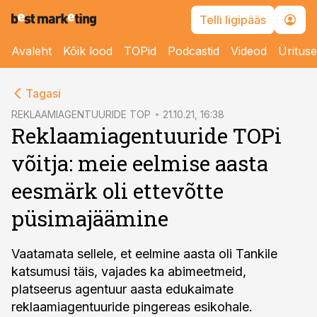
Telli ligipääs
Avaleht
Kõik lood
TOPid
Podcastid
Videod
Üritus
cebook
Tagasi
Twitter)
REKLAAMIAGENTUURIDE TOP
21.10.21, 16:38
Reklaamiagentuuride TOPi
kedIn
võitja: meie eelmise aasta
ail
eesmärk oli ettevõtte
k
püsimajäämine
Vaatamata sellele, et eelmine aasta oli Tankile
katsumusi täis, vajades ka abimeetmeid,
platseerus agentuur aasta edukaimate
reklaamiagentuuride pingereas esikohale.