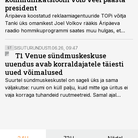
president
Äripäeva koostatud reklaamiagentuuride TOPi võitja
Tanki üks omanikest Joel Volkov rääkis Äripäeva
raadio hommikuprogrammi saates muu hulgas, et
valitsuse kriisikommunikatsioon on käest lastud ja
enam ei ole ühtegi autoriteeti, kelle sõnumeid rahvas
SISUTURUNDUS
11.06.26, 09:47
ST
tõsiselt võtaks.
T1 Venue sündmuskeskuse
uuendus avab korraldajatele täiesti
uued võimalused
Suurtel sündmuskeskustel on sageli üks ja sama
väljakutse: ruumi on küll palju, kuid mitte iga üritus ei
vaja korraga tuhandeid ruutmeetreid. Samal ajal
soovivad ettevõtted ja korraldajad üha enam
paindlikkust – võimalust ühendada konverents, gala,
töötoad, meelelahutus ja võrgustumine tervikuks, ilma
et peaks kasutama mitut erinevat asukohta. T1
keskuses tegutsev sündmuskeskus T1 Venue on just