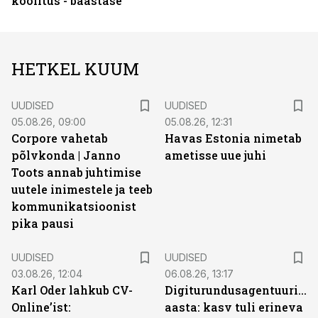
koolitus - baastase
HETKEL KUUM
UUDISED
UUDISED
05.08.26, 09:00
05.08.26, 12:31
Corpore vahetab
Havas Estonia nimetab
põlvkonda | Janno
ametisse uue juhi
Toots annab juhtimise
uutele inimestele ja teeb
kommunikatsioonist
pika pausi
UUDISED
UUDISED
03.08.26, 12:04
06.08.26, 13:17
Karl Oder lahkub CV-
Digiturundusagentuuride
Online’ist:
aasta: kasv tuli erineva