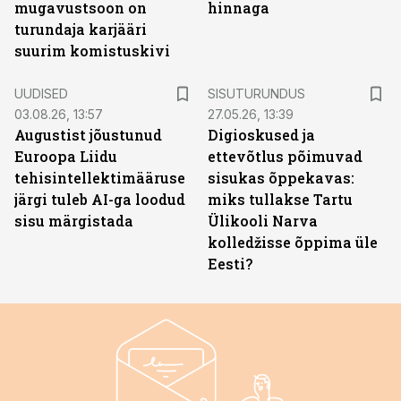
mugavustsoon on
hinnaga
turundaja karjääri
suurim komistuskivi
ST
UUDISED
SISUTURUNDUS
03.08.26, 13:57
27.05.26, 13:39
Augustist jõustunud
Digioskused ja
Euroopa Liidu
ettevõtlus põimuvad
tehisintellektimääruse
sisukas õppekavas:
järgi tuleb AI-ga loodud
miks tullakse Tartu
sisu märgistada
Ülikooli Narva
kolledžisse õppima üle
Eesti?