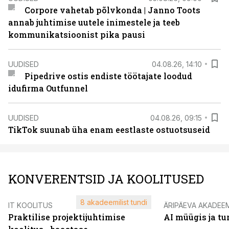
Corpore vahetab põlvkonda | Janno Toots
annab juhtimise uutele inimestele ja teeb
kommunikatsioonist pika pausi
UUDISED
04.08.26, 14:10
Pipedrive ostis endiste töötajate loodud
idufirma Outfunnel
UUDISED
04.08.26, 09:15
TikTok suunab üha enam eestlaste ostuotsuseid
KONVERENTSID JA KOOLITUSED
8 akadeemilist tundi
IT KOOLITUS
ÄRIPÄEVA AKADEE
Praktilise projektijuhtimise
AI müügis ja t