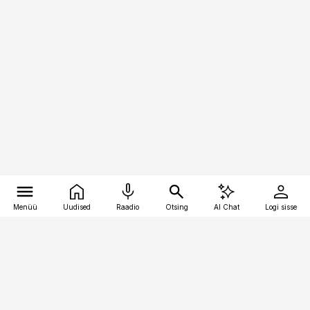
Menüü
Uudised
Raadio
Otsing
AI Chat
Logi sisse
Vana-Lõuna 39/1, 19094 Tallinn
(+372) 667 0111
bestmarketing@best-marketing.ee