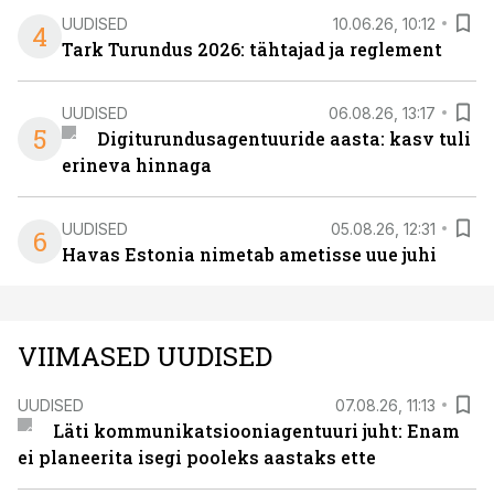
UUDISED
10.06.26, 10:12
4
Tark Turundus 2026: tähtajad ja reglement
UUDISED
06.08.26, 13:17
5
Digiturundusagentuuride aasta: kasv tuli
erineva hinnaga
UUDISED
05.08.26, 12:31
6
Havas Estonia nimetab ametisse uue juhi
VIIMASED UUDISED
UUDISED
07.08.26, 11:13
Läti kommunikatsiooniagentuuri juht: Enam
ei planeerita isegi pooleks aastaks ette