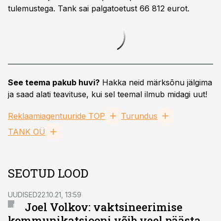
tulemustega. Tank sai palgatoetust 66 812 eurot.
See teema pakub huvi?
Hakka neid märksõnu jälgima
ja saad alati teavituse, kui sel teemal ilmub midagi uut!
Reklaamiagentuuride TOP
Turundus
TANK OÜ
SEOTUD LOOD
UUDISED
22.10.21, 13:59
Joel Volkov: vaktsineerimise
kommunikatsiooni võib veel päästa