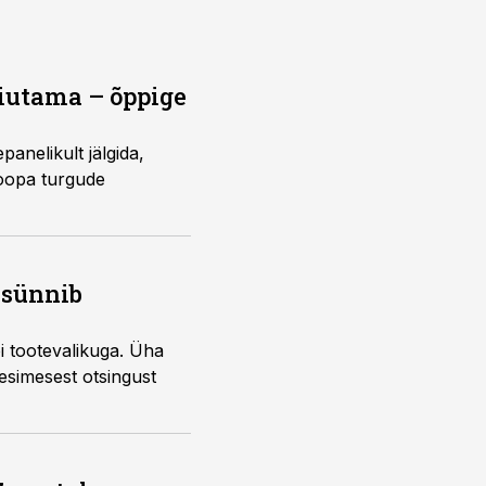
eiutama – õppige
panelikult jälgida,
roopa turgude
 sünnib
õi tootevalikuga. Üha
 esimesest otsingust