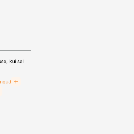
se, kui sel
ingud