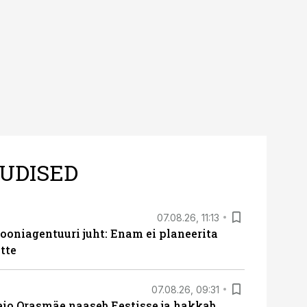
UDISED
07.08.26, 11:13
oniagentuuri juht: Enam ei planeerita
tte
07.08.26, 09:31
eio Orasmäe naaseb Eestisse ja hakkab