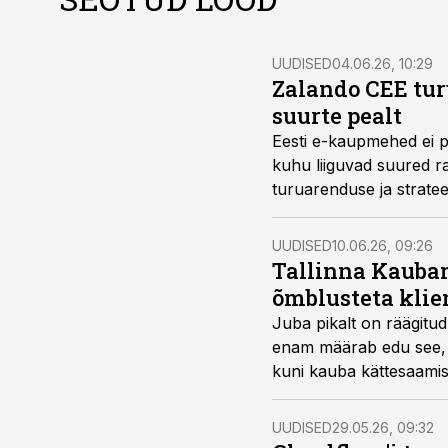
UUDISED
04.06.26, 10:29
Zalando CEE turu
suurte pealt
Eesti e-kaupmehed ei pe
kuhu liiguvad suured r
turuarenduse ja stratee
UUDISED
10.06.26, 09:26
Tallinna Kaubam
õmblusteta kli
Juba pikalt on räägitud
enam määrab edu see, ku
kuni kauba kättesaamise
UUDISED
29.05.26, 09:32