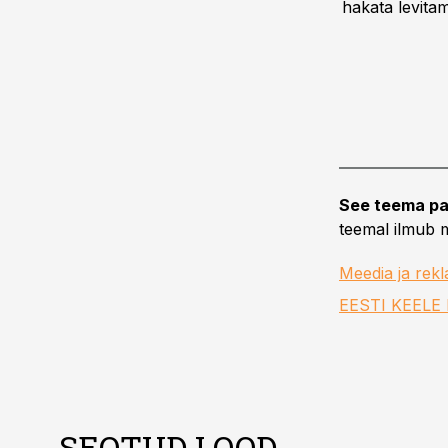
hakata levitam
See teema pa
teemal ilmub m
Meedia ja rek
EESTI KEELE
SEOTUD LOOD