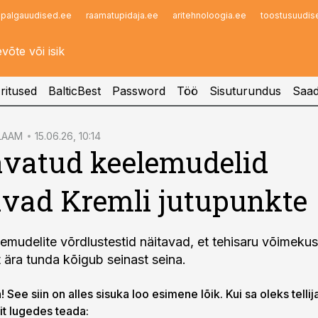
palgauudised.ee
raamatupidaja.ee
aritehnoloogia.ee
toostusuudis
Infopank
Radar
ritused
BalticBest
Password
Töö
Sisuturundus
Saad
LAAM
15.06.26, 10:14
avatud keelemudelid
vad Kremli jutupunkte
emudelite võrdlustestid näitavad, et tehisaru võimekus
ära tunda kõigub seinast seina.
 See siin on alles sisuka loo esimene lõik. Kui sa oleks tellij
lit lugedes teada: