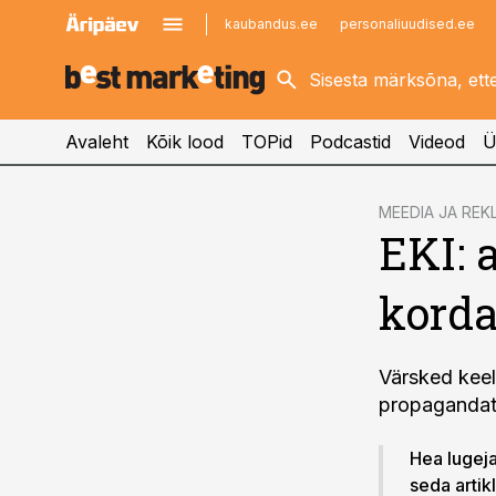
kaubandus.ee
personaliuudised.ee
kinnisvarauudised.ee
imelineajalugu.ee
logistikauudised.ee
imelineteadus.ee
Avaleht
Kõik lood
TOPid
Podcastid
Videod
Ü
cebook
MEEDIA JA REK
EKI: 
Twitter)
kedIn
korda
ail
k
Värsked keel
propagandat 
Hea lugeja!
seda artik