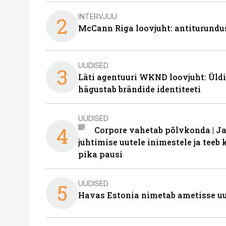
INTERVJUU
2
McCann Riga loovjuht: antiturundu
UUDISED
3
Läti agentuuri WKND loovjuht: Üldi
hägustab brändide identiteeti
UUDISED
4
Corpore vahetab põlvkonda | J
juhtimise uutele inimestele ja tee
pika pausi
UUDISED
5
Havas Estonia nimetab ametisse uu