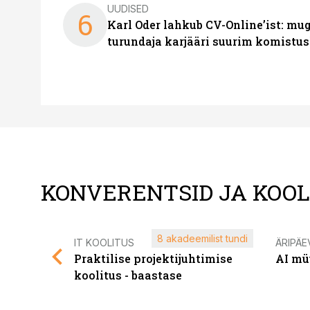
UUDISED
6
Karl Oder lahkub CV-Online’ist: m
turundaja karjääri suurim komistus
KONVERENTSID JA KOO
8 akadeemilist tundi
IT KOOLITUS
ÄRIPÄE
Praktilise projektijuhtimise
AI mü
koolitus - baastase