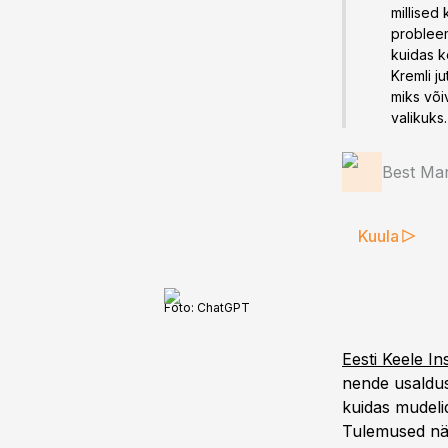
millised
probleem
kuidas k
Kremli j
miks või
valikuks.
Best Mar
Kuula
Foto:
ChatGPT
Eesti Keele In
nende usaldusv
kuidas mudeli
Tulemused näi