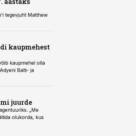
7. aastaks
e'i tegevjuht Matthew
endi kaupmehest
võib kaupmehel olla
Adyeni Balti- ja
umi juurde
vagentuuriks. „Me
ältida olukorda, kus