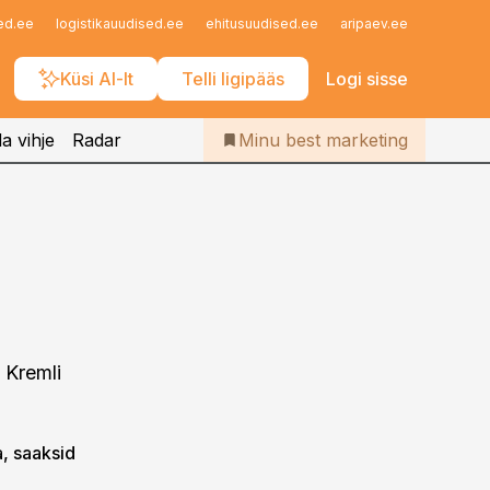
Iseteenindus
ed.ee
logistikauudised.ee
ehitusuudised.ee
aripaev.ee
finantsu
Telli Bestmarketing
Küsi AI-lt
Telli ligipääs
Logi sisse
a vihje
Radar
Minu best marketing
 Kremli
a, saaksid