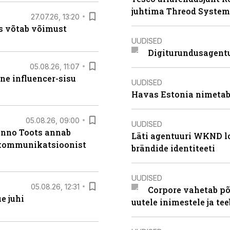
juhtima Threod System
27.07.26, 13:20
s võtab võimust
UUDISED
Digiturundusagentu
05.08.26, 11:07
ne influencer-sisu
UUDISED
Havas Estonia nimetab 
05.08.26, 09:00
UUDISED
anno Toots annab
Läti agentuuri WKND lo
b kommunikatsioonist
brändide identiteeti
UUDISED
05.08.26, 12:31
Corpore vahetab põ
e juhi
uutele inimestele ja t