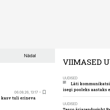
Nädal
VIIMASED U
UUDISED
Läti kommunikatsio
isegi pooleks aastaks e
06.08.26, 13:17
 kasv tuli erineva
UUDISED
Tesco äriarendusjuht R