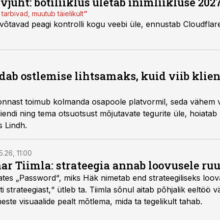
evjuht: botiliiklus ületab inimliikluse 202
 tarbivad, muutub täielikult
“
 võtavad peagi kontrolli kogu veebi üle, ennustab Cloudflar
dab ostlemise lihtsamaks, kuid viib kli
nnast toimub kolmanda osapoole platvormil, seda vähem 
liendi ning tema otsuotsust mõjutavate tegurite üle, hoiatab 
 Lindh.
5.26, 11:00
nar Tiimla: strateegia annab loovusele ru
saates „Password“, miks Häk nimetab end strateegiliseks loo
 strateegiast,“ ütleb ta. Tiimla sõnul aitab põhjalik eeltöö v
meste visuaalide pealt mõtlema, mida ta tegelikult tahab.