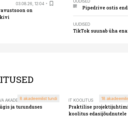
UUDISED
03.08.26, 12:04
Pipedrive ostis end
ugavustsoon on
kivi
UUDISED
TikTok suunab üha ena
LITUSED
8 akadeemilist tundi
18 akadeemilis
VA AKADEEMIA
IT KOOLITUS
ügis ja turunduses
Praktilise projektijuhtim
koolitus edasijõudnutele