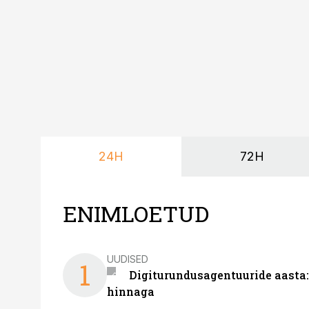
24H
72H
ENIMLOETUD
UUDISED
1
Digiturundusagentuuride aasta:
hinnaga