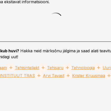
a eksitavat informatsiooni.
kub huvi?
Hakka neid märksõnu jälgima ja saad alati teavitu
idagi uut!
laam
Tehisintellekt
Tehisaru
Tehnoloogia
Uur
 INSTITUUT TRAS
Arvi Tavast
Krister Kruusmaa