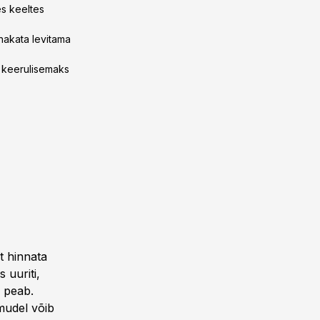
es keeltes
 hakata levitama
e keerulisemaks
et hinnata
 uuriti,
a peab.
 mudel võib