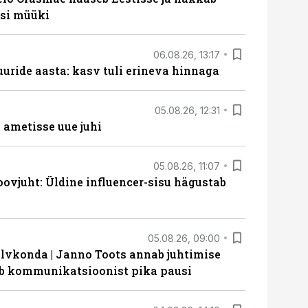
si müüki
06.08.26, 13:17
uride aasta: kasv tuli erineva hinnaga
05.08.26, 12:31
ametisse uue juhi
05.08.26, 11:07
ovjuht: Üldine influencer-sisu hägustab
05.08.26, 09:00
lvkonda | Janno Toots annab juhtimise
eeb kommunikatsioonist pika pausi