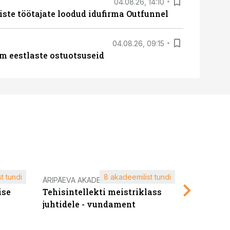
04.08.26, 14:10
iste töötajate loodud idufirma Outfunnel
04.08.26, 09:15
m eestlaste ostuotsuseid
t tundi
8 akadeemilist tundi
ÄRIPÄEVA AKADEEMIA
ÄRIPÄEVA 
ise
Tehisintellekti meistriklass
Edukate f
juhtidele - vundament
kliendiü