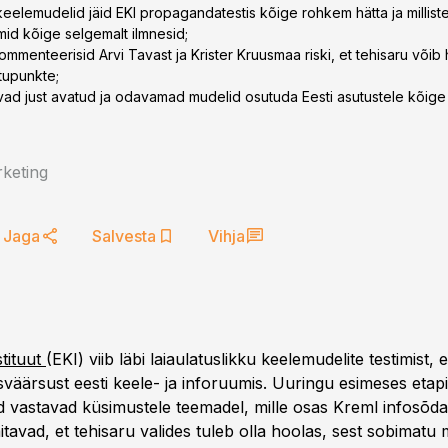
 keelemudelid jäid EKI propagandatestis kõige rohkem hätta ja millist
id kõige selgemalt ilmnesid;
ommenteerisid Arvi Tavast ja Krister Kruusmaa riski, et tehisaru võib
utupunkte;
vad just avatud ja odavamad mudelid osutuda Eesti asutustele kõig
keting
Jaga
Salvesta
Vihja
stituut
(EKI) viib läbi laiaulatuslikku keelemudelite testimist, 
äärsust eesti keele- ja inforuumis. Uuringu esimeses etapis
d vastavad küsimustele teemadel, mille osas Kreml infosõd
tavad, et tehisaru valides tuleb olla hoolas, sest sobimatu