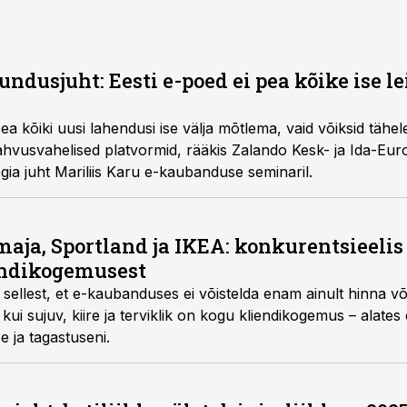
ndusjuht: Eesti e-poed ei pea kõike ise l
a kõiki uusi lahendusi ise välja mõtlema, vaid võiksid tähele
ahvusvahelised platvormid, rääkis Zalando Kesk- ja Ida-Eu
gia juht Mariliis Karu e-kaubanduse seminaril.
aja, Sportland ja IKEA: konkurentsieelis
endikogemusest
 sellest, et e-kaubanduses ei võistelda enam ainult hinna v
i sujuv, kiire ja terviklik on kogu kliendikogemus – alates
 ja tagastuseni.