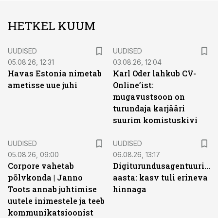
HETKEL KUUM
UUDISED
UUDISED
05.08.26, 12:31
03.08.26, 12:04
Havas Estonia nimetab
Karl Oder lahkub CV-
ametisse uue juhi
Online’ist:
mugavustsoon on
turundaja karjääri
suurim komistuskivi
UUDISED
UUDISED
05.08.26, 09:00
06.08.26, 13:17
Corpore vahetab
Digiturundusagentuuride
põlvkonda | Janno
aasta: kasv tuli erineva
Toots annab juhtimise
hinnaga
uutele inimestele ja teeb
kommunikatsioonist