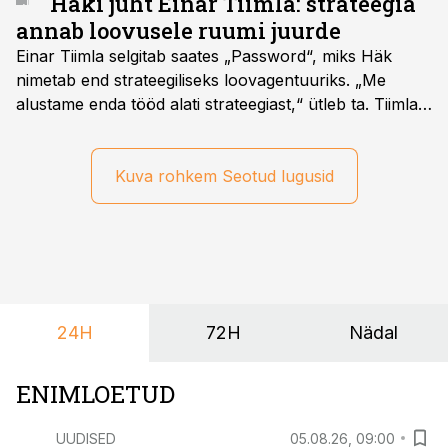
Häki juht Einar Tiimla: strateegia
annab loovusele ruumi juurde
Einar Tiimla selgitab saates „Password“, miks Häk
nimetab end strateegiliseks loovagentuuriks. „Me
alustame enda tööd alati strateegiast,“ ütleb ta. Tiimla
sõnul aitab põhjalik eeltöö vältida olukorda, kus klient
hakkab alles esimeste visuaalide pealt mõtlema, mida
ta tegelikult tahab.
Kuva rohkem Seotud lugusid
24H
72H
Nädal
ENIMLOETUD
UUDISED
05.08.26, 09:00