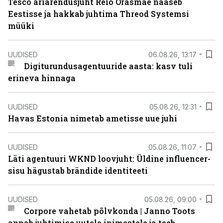
Tesco äriarendusjuht Reio Orasmäe naaseb
Eestisse ja hakkab juhtima Threod Systemsi
müüki
UUDISED
06.08.26, 13:17
Digiturundusagentuuride aasta: kasv tuli
erineva hinnaga
UUDISED
05.08.26, 12:31
Havas Estonia nimetab ametisse uue juhi
UUDISED
05.08.26, 11:07
Läti agentuuri WKND loovjuht: Üldine influencer-
sisu hägustab brändide identiteeti
UUDISED
05.08.26, 09:00
Corpore vahetab põlvkonda | Janno Toots
annab juhtimise uutele inimestele ja teeb