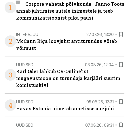
Corpore vahetab põlvkonda | Janno Toots
1
annab juhtimise uutele inimestele ja teeb
kommunikatsioonist pika pausi
INTERVJUU
27.07.26, 13:20
2
McCann Riga loovjuht: antiturundus võtab
võimust
UUDISED
03.08.26, 12:04
Karl Oder lahkub CV-Online’ist:
3
mugavustsoon on turundaja karjääri suurim
komistuskivi
UUDISED
05.08.26, 12:31
4
Havas Estonia nimetab ametisse uue juhi
UUDISED
07.08.26, 09:31