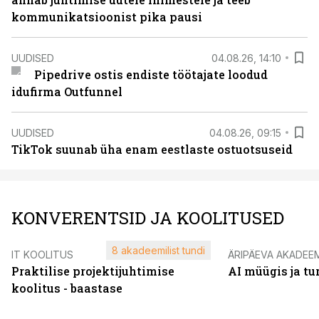
kommunikatsioonist pika pausi
UUDISED
04.08.26, 14:10
Pipedrive ostis endiste töötajate loodud
idufirma Outfunnel
UUDISED
04.08.26, 09:15
TikTok suunab üha enam eestlaste ostuotsuseid
KONVERENTSID JA KOOLITUSED
8 akadeemilist tundi
IT KOOLITUS
ÄRIPÄEVA AKADEE
Praktilise projektijuhtimise
AI müügis ja t
koolitus - baastase