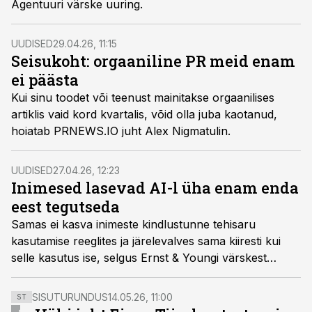
Agentuuri värske uuring.
UUDISED
29.04.26, 11:15
Seisukoht: orgaaniline PR meid enam
ei päästa
Kui sinu toodet või teenust mainitakse orgaanilises
artiklis vaid kord kvartalis, võid olla juba kaotanud,
hoiatab PRNEWS.IO juht Alex Nigmatulin.
UUDISED
27.04.26, 12:23
Inimesed lasevad AI-l üha enam enda
eest tegutseda
Samas ei kasva inimeste kindlustunne tehisaru
kasutamise reeglites ja järelevalves sama kiiresti kui
selle kasutus ise, selgus Ernst & Youngi värskest
uuringust.
SISUTURUNDUS
14.05.26, 11:00
ST