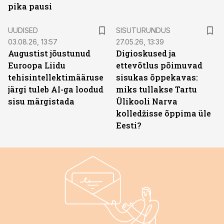
pika pausi
ST
UUDISED
SISUTURUNDUS
03.08.26, 13:57
27.05.26, 13:39
Augustist jõustunud
Digioskused ja
Euroopa Liidu
ettevõtlus põimuvad
tehisintellektimääruse
sisukas õppekavas:
järgi tuleb AI-ga loodud
miks tullakse Tartu
sisu märgistada
Ülikooli Narva
kolledžisse õppima üle
Eesti?