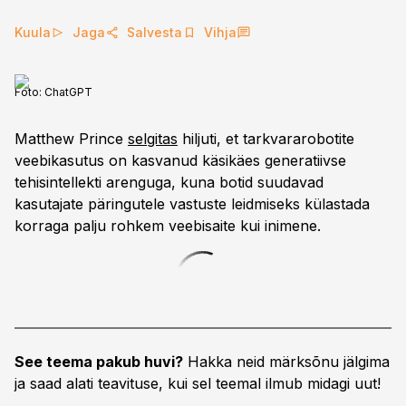
Kuula
Jaga
Salvesta
Vihja
Foto:
ChatGPT
Matthew Prince
selgitas
hiljuti, et tarkvararobotite
veebikasutus on kasvanud käsikäes generatiivse
tehisintellekti arenguga, kuna botid suudavad
kasutajate päringutele vastuste leidmiseks külastada
korraga palju rohkem veebisaite kui inimene.
See teema pakub huvi?
Hakka neid märksõnu jälgima
ja saad alati teavituse, kui sel teemal ilmub midagi uut!