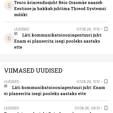
Tesco äriarendusjuht Reio Orasmäe naaseb
5
Eestisse ja hakkab juhtima Threod Systemsi
müüki
UUDISED
07.08.26, 11:13
Läti kommunikatsiooniagentuuri juht:
6
Enam ei planeerita isegi pooleks aastaks
ette
VIIMASED UUDISED
UUDISED
07.08.26, 11:13
Läti kommunikatsiooniagentuuri juht: Enam
ei planeerita isegi pooleks aastaks ette
UUDISED
07.08.26, 09:31