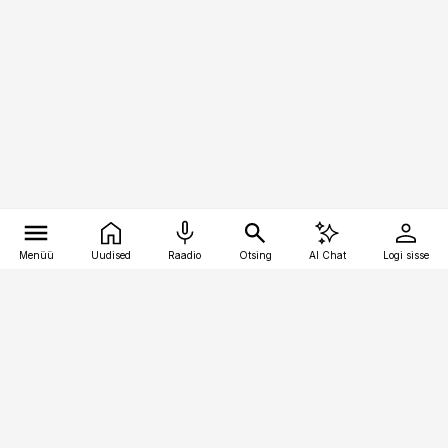
Menüü
Uudised
Raadio
Otsing
AI Chat
Logi sisse
Vana-Lõuna 39/1, 19094 Tallinn
(+372) 667 0111
bestmarketing@best-marketing.ee