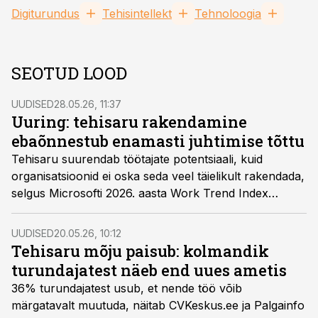
Digiturundus
Tehisintellekt
Tehnoloogia
SEOTUD LOOD
UUDISED
28.05.26, 11:37
Uuring: tehisaru rakendamine
ebaõnnestub enamasti juhtimise tõttu
Tehisaru suurendab töötajate potentsiaali, kuid
organisatsioonid ei oska seda veel täielikult rakendada,
selgus Microsofti 2026. aasta Work Trend Index
uuringust.
UUDISED
20.05.26, 10:12
Tehisaru mõju paisub: kolmandik
turundajatest näeb end uues ametis
36% turundajatest usub, et nende töö võib
märgatavalt muutuda, näitab CVKeskus.ee ja Palgainfo