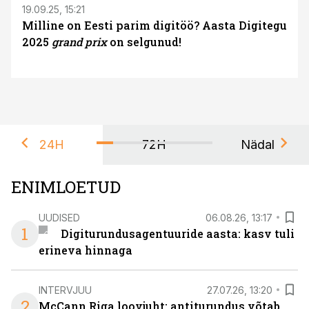
19.09.25, 15:21
Milline on Eesti parim digitöö? Aasta Digitegu
2025
grand prix
on selgunud!
24H
72H
Nädal
ENIMLOETUD
UUDISED
06.08.26, 13:17
1
Digiturundusagentuuride aasta: kasv tuli
erineva hinnaga
INTERVJUU
27.07.26, 13:20
2
McCann Riga loovjuht: antiturundus võtab