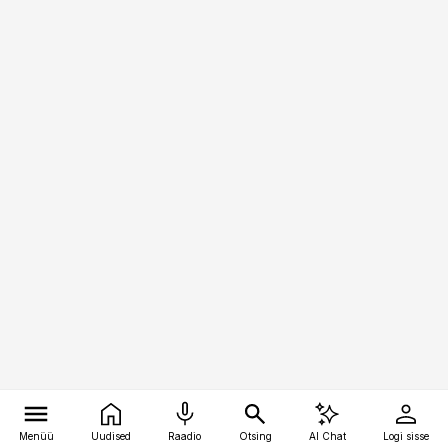
Menüü
Uudised
Raadio
Otsing
AI Chat
Logi sisse