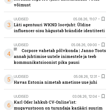
võimust
UUDISED
05.08.26, 11:07
3
Läti agentuuri WKND loovjuht: Üldine
influencer-sisu hägustab brändide identiteeti
UUDISED
05.08.26, 09:00
Corpore vahetab põlvkonda | Janno Toots
4
annab juhtimise uutele inimestele ja teeb
kommunikatsioonist pika pausi
UUDISED
05.08.26, 12:31
5
Havas Estonia nimetab ametisse uue juhi
UUDISED
03.08.26, 12:04
Karl Oder lahkub CV-Online’ist:
6
mugavustsoon on turundaja karjääri suurim