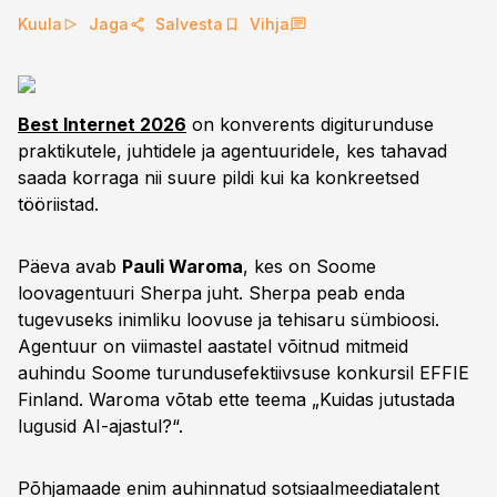
Kuula
Jaga
Salvesta
Vihja
Best Internet 2026
on konverents digiturunduse
praktikutele, juhtidele ja agentuuridele, kes tahavad
saada korraga nii suure pildi kui ka konkreetsed
tööriistad.
Päeva avab
Pauli Waroma
, kes on Soome
loovagentuuri Sherpa juht. Sherpa peab enda
tugevuseks inimliku loovuse ja tehisaru sümbioosi.
Agentuur on viimastel aastatel võitnud mitmeid
auhindu Soome turundusefektiivsuse konkursil EFFIE
Finland. Waroma võtab ette teema „Kuidas jutustada
lugusid AI-ajastul?“.
Põhjamaade enim auhinnatud sotsiaalmeediatalent