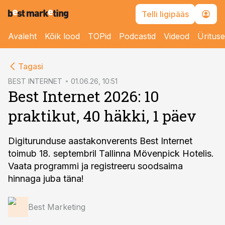
Telli ligipääs
Avaleht
Kõik lood
TOPid
Podcastid
Videod
Üritus
cebook
cebook
Tagasi
Twitter)
Twitter)
BEST INTERNET
01.06.26, 10:51
Best Internet 2026: 10
kedIn
kedIn
praktikut, 40 häkki, 1 päev
ail
ail
k
k
Digiturunduse aastakonverents Best Internet
toimub 18. septembril Tallinna Mövenpick Hotelis.
Vaata programmi ja registreeru soodsaima
hinnaga juba täna!
Best Marketing