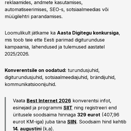
reklaamides, andmete kasutamises,
automatiseerimises, SEO-s, sotsiaalmeedias või
müügilehtri parandamises.
Loomulikult jätkame ka
Aasta Digitegu konkursiga
,
mis toob teie ette Eesti parimad digiturunduse
kampaania, lahendused ja tulemused aastatel
2025/2026.
Konverentsile on oodatud:
turundusjuhid,
digiturundusjuhid, sotsiaalmeediajuhid, brändijuhid,
kommunikatsioonijuhid.
Vaata
Best Internet 2026
konverentsi infot,
esinejaid ja programmi
SIIT
ning registreeri end
üritusele soodsaima hinnaga
329
eurot
(407,96
eurot KM-iga) juba täna
SIIN
. Soodsaim hind kehtib
14. augustini
(k.a).