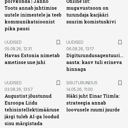
põlvkonda | Janno
Online’ist:
Toots annab juhtimise
mugavustsoon on
uutele inimestele ja teeb
turundaja karjääri
kommunikatsioonist
suurim komistuskivi
pika pausi
UUDISED
UUDISED
05.08.26, 12:31
06.08.26, 13:17
Havas Estonia nimetab
Digiturundusagentuuride
ametisse uue juhi
aasta: kasv tuli erineva
hinnaga
ST
UUDISED
SISUTURUNDUS
03.08.26, 13:57
14.05.26, 11:00
Augustist jõustunud
Häki juht Einar Tiimla:
Euroopa Liidu
strateegia annab
tehisintellektimääruse
loovusele ruumi juurde
järgi tuleb AI-ga loodud
sisu märgistada