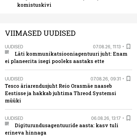
komistuskivi
VIIMASED UUDISED
UUDISED
07.08.26, 11:13
Läti kommunikatsiooniagentuuri juht: Enam
ei planeerita isegi pooleks aastaks ette
UUDISED
07.08.26, 09:31
Tesco äriarendusjuht Reio Orasmäe naaseb
Eestisse ja hakkab juhtima Threod Systemsi
müüki
UUDISED
06.08.26, 13:17
Digiturundusagentuuride aasta: kasv tuli
erineva hinnaga