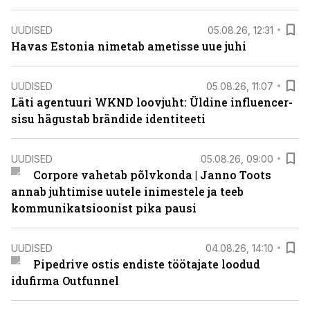
UUDISED
05.08.26, 12:31
Havas Estonia nimetab ametisse uue juhi
UUDISED
05.08.26, 11:07
Läti agentuuri WKND loovjuht: Üldine influencer-
sisu hägustab brändide identiteeti
UUDISED
05.08.26, 09:00
Corpore vahetab põlvkonda | Janno Toots
annab juhtimise uutele inimestele ja teeb
kommunikatsioonist pika pausi
UUDISED
04.08.26, 14:10
Pipedrive ostis endiste töötajate loodud
idufirma Outfunnel