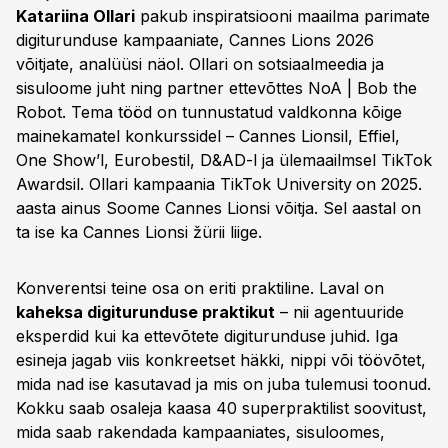
Katariina Ollari
pakub inspiratsiooni maailma parimate
digiturunduse kampaaniate, Cannes Lions 2026
võitjate, analüüsi näol. Ollari on sotsiaalmeedia ja
sisuloome juht ning partner ettevõttes NoA | Bob the
Robot. Tema tööd on tunnustatud valdkonna kõige
mainekamatel konkurssidel – Cannes Lionsil, Effiel,
One Show’l, Eurobestil, D&AD-l ja ülemaailmsel TikTok
Awardsil. Ollari kampaania TikTok University
on 2025.
aasta ainus Soome Cannes Lionsi võitja. Sel aastal on
ta ise ka Cannes Lionsi žürii liige.
Konverentsi teine osa on eriti praktiline. Laval on
kaheksa digiturunduse praktikut
– nii agentuuride
eksperdid kui ka ettevõtete digiturunduse juhid. Iga
esineja jagab viis konkreetset häkki, nippi või töövõtet,
mida nad ise kasutavad ja mis on juba tulemusi toonud.
Kokku saab osaleja kaasa 40 superpraktilist soovitust,
mida saab rakendada kampaaniates, sisuloomes,