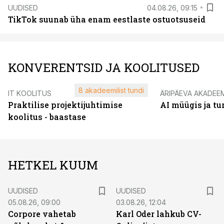
UUDISED
04.08.26, 09:15
TikTok suunab üha enam eestlaste ostuotsuseid
KONVERENTSID JA KOOLITUSED
8 akadeemilist tundi
IT KOOLITUS
ÄRIPÄEVA AKADEE
Praktilise projektijuhtimise
AI müügis ja t
koolitus - baastase
HETKEL KUUM
UUDISED
UUDISED
05.08.26, 09:00
03.08.26, 12:04
Corpore vahetab
Karl Oder lahkub CV-