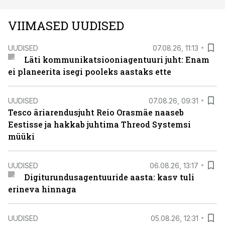
VIIMASED UUDISED
UUDISED
07.08.26, 11:13
Läti kommunikatsiooniagentuuri juht: Enam
ei planeerita isegi pooleks aastaks ette
UUDISED
07.08.26, 09:31
Tesco äriarendusjuht Reio Orasmäe naaseb
Eestisse ja hakkab juhtima Threod Systemsi
müüki
UUDISED
06.08.26, 13:17
Digiturundusagentuuride aasta: kasv tuli
erineva hinnaga
UUDISED
05.08.26, 12:31