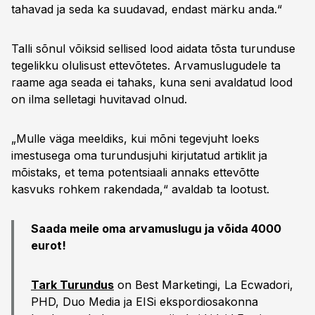
tahavad ja seda ka suudavad, endast märku anda.“
Talli sõnul võiksid sellised lood aidata tõsta turunduse
tegelikku olulisust ettevõtetes. Arvamuslugudele ta
raame aga seada ei tahaks, kuna seni avaldatud lood
on ilma selletagi huvitavad olnud.
„Mulle väga meeldiks, kui mõni tegevjuht loeks
imestusega oma turundusjuhi kirjutatud artiklit ja
mõistaks, et tema potentsiaali annaks ettevõtte
kasvuks rohkem rakendada,“ avaldab ta lootust.
Saada meile oma arvamuslugu ja võida 4000
eurot!
Tark Turundus
on Best Marketingi, La Ecwadori,
PHD, Duo Media ja EISi ekspordiosakonna