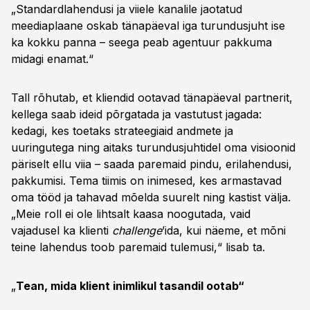
arvab Tall, et turundusjuhtidel tuleb arvestada
„Standardlahendusi ja viiele kanalile jaotatud
konkurentsi ja keskkonna muutustega, et
meediaplaane oskab tänapäeval iga turundusjuht ise
saavutada tõhus investeering. Konkursi Tark
ka kokku panna – seega peab agentuur pakkuma
Turundus eesmärk on avardada võimalusi ja
midagi enamat.“
muuta turunduse mainet Eestis.
Tall rõhutab, et kliendid ootavad tänapäeval partnerit,
kellega saab ideid põrgatada ja vastutust jagada:
kedagi, kes toetaks strateegiaid andmete ja
uuringutega ning aitaks turundusjuhtidel oma visioonid
päriselt ellu viia – saada paremaid pindu, erilahendusi,
pakkumisi. Tema tiimis on inimesed, kes armastavad
oma tööd ja tahavad mõelda suurelt ning kastist välja.
„Meie roll ei ole lihtsalt kaasa noogutada, vaid
vajadusel ka klienti
challenge
’ida, kui näeme, et mõni
teine lahendus toob paremaid tulemusi,“ lisab ta.
„
Tean, mida klient inimlikul tasandil ootab“