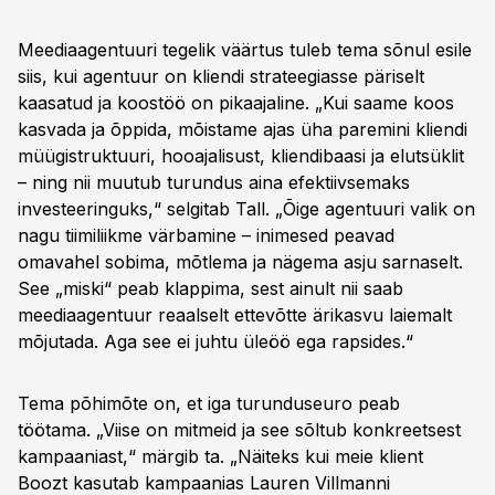
Meediaagentuuri tegelik väärtus tuleb tema sõnul esile
siis, kui agentuur on kliendi strateegiasse päriselt
kaasatud ja koostöö on pikaajaline. „Kui saame koos
kasvada ja õppida, mõistame ajas üha paremini kliendi
müügistruktuuri, hooajalisust, kliendibaasi ja elutsüklit
– ning nii muutub turundus aina efektiivsemaks
investeeringuks,“ selgitab Tall. „Õige agentuuri valik on
nagu tiimiliikme värbamine – inimesed peavad
omavahel sobima, mõtlema ja nägema asju sarnaselt.
See „miski“ peab klappima, sest ainult nii saab
meediaagentuur reaalselt ettevõtte ärikasvu laiemalt
mõjutada. Aga see ei juhtu üleöö ega rapsides.“
Tema põhimõte on, et iga turunduseuro peab
töötama. „Viise on mitmeid ja see sõltub konkreetsest
kampaaniast,“ märgib ta. „Näiteks kui meie klient
Boozt kasutab kampaanias Lauren Villmanni