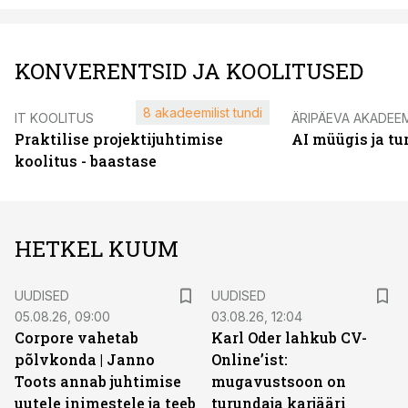
KONVERENTSID JA KOOLITUSED
8 akadeemilist tundi
IT KOOLITUS
ÄRIPÄEVA AKADEE
Praktilise projektijuhtimise
AI müügis ja t
koolitus - baastase
HETKEL KUUM
UUDISED
UUDISED
05.08.26, 09:00
03.08.26, 12:04
Corpore vahetab
Karl Oder lahkub CV-
põlvkonda | Janno
Online’ist:
Toots annab juhtimise
mugavustsoon on
uutele inimestele ja teeb
turundaja karjääri