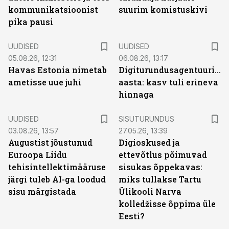
kommunikatsioonist
suurim komistuskivi
pika pausi
UUDISED
UUDISED
05.08.26, 12:31
06.08.26, 13:17
Havas Estonia nimetab
Digiturundusagentuuride
ametisse uue juhi
aasta: kasv tuli erineva
hinnaga
ST
UUDISED
SISUTURUNDUS
03.08.26, 13:57
27.05.26, 13:39
Augustist jõustunud
Digioskused ja
Euroopa Liidu
ettevõtlus põimuvad
tehisintellektimääruse
sisukas õppekavas:
järgi tuleb AI-ga loodud
miks tullakse Tartu
sisu märgistada
Ülikooli Narva
kolledžisse õppima üle
Eesti?