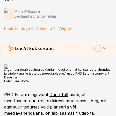
Anu Pillesson
Bestmarketingi toimetaja
Kuula
Jaga
Salvesta
Vihja
Loe AI kokkuvõtet
Dane Tall, PHD tegevjuht ja arvamuskonkursi
„Agentuur peab suutma pakkuda midagi enamat kui standardlahendusi
Tark Turundus žüriiliige, toob esile, et
ja viiele kanalile jaotatud meediaplaane,“ usub PHD Estonia tegevjuht
Dane Tall.
meediaagentuuri roll on muutumas; kliendid
Foto:
Liina Notta
ootavad strateegilist partnerlust, mitte pelgalt
meediaplaane. Ta rõhutab plaanide pikaajalisuse
PHD Estonia tegevjuht
Dane Tall
usub, et
tähtsust, vältimaks paanikast tehtavad lühiajalisi
meediaagentuuri roll on kiiresti muutumas. „Aeg, mil
otsuseid. Tall selgitab, et usaldus agentuuriga aitab
agentuur tegutses vaid planeerija või
paremini turundusstrateegiaid arendada. Lisaks
meediavahendajana, on läbi saamas,“ ütleb ta.