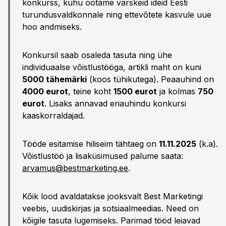
konkurss, kuhu ootame värskeid ideid Eesti
turundusvaldkonnale ning ettevõtete kasvule uue
hoo andmiseks.
Konkursil saab osaleda tasuta ning ühe
individuaalse võistlustööga, artikli maht on kuni
5000 tähemärki
(koos tühikutega). Peaauhind on
4000 eurot
, teine koht
1500 eurot
ja kolmas
750
eurot
. Lisaks annavad eriauhindu konkursi
kaaskorraldajad.
Tööde esitamise hiliseim tähtaeg on
11.11.2025
(k.a).
Võistlustöö ja lisaküsimused palume saata:
arvamus@bestmarketing.ee
.
Kõik lood avaldatakse jooksvalt Best Marketingi
veebis, uudiskirjas ja sotsiaalmeedias. Need on
kõigile tasuta lugemiseks. Parimad tööd leiavad