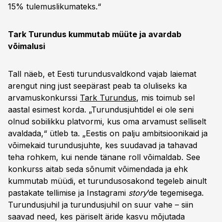
15% tulemuslikumateks.“
Tark Turundus kummutab müüte ja avardab
võimalusi
Tall näeb, et Eesti turundusvaldkond vajab laiemat
arengut ning just seepärast peab ta oluliseks ka
arvamuskonkurssi
Tark Turundus
, mis toimub sel
aastal esimest korda. „Turundusjuhtidel ei ole seni
olnud sobilikku platvormi, kus oma arvamust selliselt
avaldada,“ ütleb ta. „Eestis on palju ambitsioonikaid ja
võimekaid turundusjuhte, kes suudavad ja tahavad
teha rohkem, kui nende tänane roll võimaldab. See
konkurss aitab seda sõnumit võimendada ja ehk
kummutab müüdi, et turundusosakond tegeleb ainult
pastakate tellimise ja Instagrami
story
’de tegemisega.
Turundusjuhil ja turundusjuhil on suur vahe – siin
saavad need, kes päriselt äride kasvu mõjutada