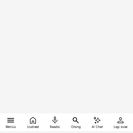
Menüü
Uudised
Raadio
Otsing
AI Chat
Logi sisse