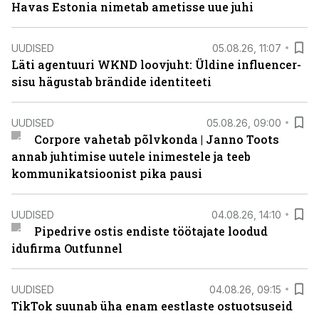
Havas Estonia nimetab ametisse uue juhi
UUDISED
05.08.26, 11:07
Läti agentuuri WKND loovjuht: Üldine influencer-
sisu hägustab brändide identiteeti
UUDISED
05.08.26, 09:00
Corpore vahetab põlvkonda | Janno Toots
annab juhtimise uutele inimestele ja teeb
kommunikatsioonist pika pausi
UUDISED
04.08.26, 14:10
Pipedrive ostis endiste töötajate loodud
idufirma Outfunnel
UUDISED
04.08.26, 09:15
TikTok suunab üha enam eestlaste ostuotsuseid