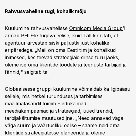
Rahvusvaheline tugi, kohalik mõju
Kuulumine rahvusvahelisse
Omnicom Media Group
’i
annab PHD-le tugeva eelise, kuid Tall kinnitab, et
agentuur arvestab siiski paljustki just kohalike
eripäradega. „Meil on oma Eesti tiim ja kohalikud
inimesed, kes teevad strateegiaid siinse turu jaoks,
oleme ise oma klientide toodete ja teenuste tarbijad ja
fännid,“ selgitab ta.
Globaalsesse gruppi kuulumine võimaldab ka ligipääsu
sellele, mis hetkel turunduses ja tarbimises
maailmatasandil toimib – edukaimad
meediakampaaniad ja strateegiad, uued trendid,
tarbijakäitumise muutused jne. „Need annavad väga
väga suure ja väärtusliku eelise – saame neid oma
klientide strateegiatesse planeerida ja oleme