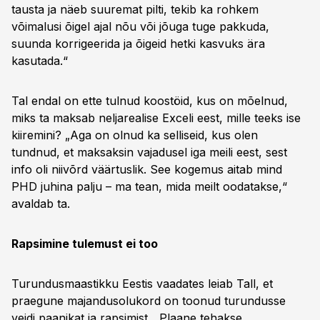
tausta ja näeb suuremat pilti, tekib ka rohkem
võimalusi õigel ajal nõu või jõuga tuge pakkuda,
suunda korrigeerida ja õigeid hetki kasvuks ära
kasutada.“
Tal endal on ette tulnud koostöid, kus on mõelnud,
miks ta maksab neljarealise Exceli eest, mille teeks ise
kiiremini? „Aga on olnud ka selliseid, kus olen
tundnud, et maksaksin vajadusel iga meili eest, sest
info oli niivõrd väärtuslik. See kogemus aitab mind
PHD juhina palju – ma tean, mida meilt oodatakse,“
avaldab ta.
Rapsimine tulemust ei too
Turundusmaastikku Eestis vaadates leiab Tall, et
praegune majandusolukord on toonud turundusse
veidi paanikat ja rapsimist. „Plaane tehakse