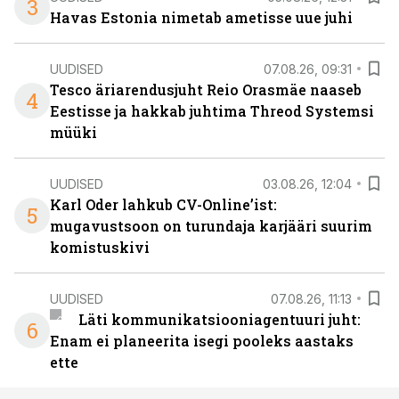
3
Havas Estonia nimetab ametisse uue juhi
UUDISED
07.08.26, 09:31
Tesco äriarendusjuht Reio Orasmäe naaseb
4
Eestisse ja hakkab juhtima Threod Systemsi
müüki
UUDISED
03.08.26, 12:04
Karl Oder lahkub CV-Online’ist:
5
mugavustsoon on turundaja karjääri suurim
komistuskivi
UUDISED
07.08.26, 11:13
Läti kommunikatsiooniagentuuri juht:
6
Enam ei planeerita isegi pooleks aastaks
ette