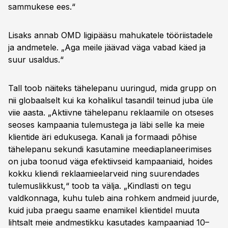
sammukese ees.“
Lisaks annab OMD ligipääsu mahukatele tööriistadele
ja andmetele. „Aga meile jäävad väga vabad käed ja
suur usaldus.“
Tall toob näiteks tähelepanu uuringud, mida grupp on
nii globaalselt kui ka kohalikul tasandil teinud juba üle
viie aasta. „Aktiivne tähelepanu reklaamile on otseses
seoses kampaania tulemustega ja läbi selle ka meie
klientide äri edukusega. Kanali ja formaadi põhise
tähelepanu sekundi kasutamine meediaplaneerimises
on juba toonud väga efektiivseid kampaaniaid, hoides
kokku kliendi reklaamieelarveid ning suurendades
tulemuslikkust,“ toob ta välja. „Kindlasti on tegu
valdkonnaga, kuhu tuleb aina rohkem andmeid juurde,
kuid juba praegu saame enamikel klientidel muuta
lihtsalt meie andmestikku kasutades kampaaniad 10–