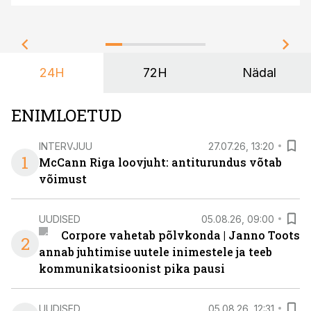
24H
72H
Nädal
ENIMLOETUD
INTERVJUU
27.07.26, 13:20
1
McCann Riga loovjuht: antiturundus võtab
võimust
UUDISED
05.08.26, 09:00
Corpore vahetab põlvkonda | Janno Toots
2
annab juhtimise uutele inimestele ja teeb
kommunikatsioonist pika pausi
UUDISED
05.08.26, 12:31