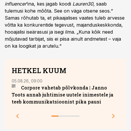
influencer
’ina, kes jagab koodi
Lauren30
, saab
tulemusi kohe mõõta. See on väga otsene seos.“
Samas rõhutab ta, et pikaajalises vaates tuleb arvesse
võtta ka konkurentide tegevust, majanduskeskkonda,
hooajalisi iseärasusi ja isegi ilma. „Kuna kõik need
mõjutavad tarbijat, siis ei piisa ainult andmetest – vaja
on ka loogikat ja arutelu.“
HETKEL KUUM
05.08.26, 09:00
05.08.
Corpore vahetab põlvkonda | Janno
Hava
Toots annab juhtimise uutele inimestele ja
teeb kommunikatsioonist pika pausi