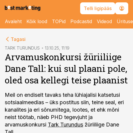
Telli ligipääs
Avaleht
Kõik lood
TOPid
Podcastid
Videod
Üritus
cebook
cebook
Tagasi
Twitter)
Twitter)
TARK TURUNDUS
13.10.25, 11:19
Arvamuskonkursi žüriiliige
kedIn
kedIn
Dane Tall: kui sul plaani pole,
ail
ail
oled osa kellegi teise plaanist
k
k
Meil on endiselt tavaks teha lühiajalisi katsetusi
sotsiaalmeedias – üks postitus siin, teine seal, eri
kanalites ja eri sõnumitega, lootes, et ehk mõni
neist töötab, näeb PHD tegevjuht ja
arvamuskonkursi
Tark Turundus
žüriiliige Dane
Tall.