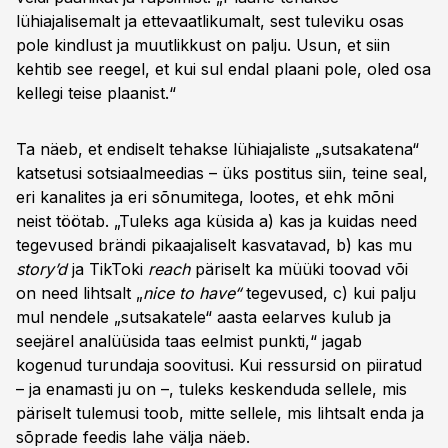
lühiajalisemalt ja ettevaatlikumalt, sest tuleviku osas
pole kindlust ja muutlikkust on palju. Usun, et siin
kehtib see reegel, et kui sul endal plaani pole, oled osa
kellegi teise plaanist.“
Ta näeb, et endiselt tehakse lühiajaliste „sutsakatena“
katsetusi sotsiaalmeedias – üks postitus siin, teine seal,
eri kanalites ja eri sõnumitega, lootes, et ehk mõni
neist töötab. „Tuleks aga küsida a) kas ja kuidas need
tegevused brändi pikaajaliselt kasvatavad, b) kas mu
story’d
ja TikToki
reach
päriselt ka müüki toovad või
on need lihtsalt „
nice to have“
tegevused, c) kui palju
mul nendele „sutsakatele“ aasta eelarves kulub ja
seejärel analüüsida taas eelmist punkti,“ jagab
kogenud turundaja soovitusi. Kui ressursid on piiratud
– ja enamasti ju on –, tuleks keskenduda sellele, mis
päriselt tulemusi toob, mitte sellele, mis lihtsalt enda ja
sõprade feedis lahe välja näeb.