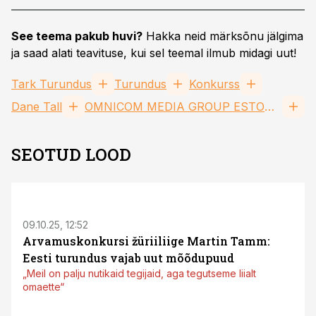
See teema pakub huvi?
Hakka neid märksõnu jälgima
ja saad alati teavituse, kui sel teemal ilmub midagi uut!
Tark Turundus
Turundus
Konkurss
Dane Tall
OMNICOM MEDIA GROUP ESTONIA OÜ
SEOTUD LOOD
09.10.25, 12:52
Arvamuskonkursi žüriiliige Martin Tamm:
Eesti turundus vajab uut mõõdupuud
„Meil on palju nutikaid tegijaid, aga tegutseme liialt
omaette“