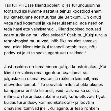
Tall tuli PHDsse kliendipoolelt, olles turundusjuhina
töötanud ligi kümme aastat ja teinud koostööd enam
kui kahekümne agentuuriga üle Baltikumi. On olnud
väga häid kogemusi ja ka keerulisemaid, aga need on
teda hästi ette valmistanud. „Kliendipoolsed ootused
agentuurile on mul väga selged,“ ütleb ta. „Kuigi turg ja
tehnoloogiad muutuvad, jääb üks asi alati samaks –
see, mida klient inimlikul tasandil ootab: tuge, nõu,
pädevust ja et ta saaks agentuuri usaldada.“
Just usaldus on tema hinnangul iga koostöö alus. „Kui
klient on valmis oma agentuuri usaldama, siis
julgustaksin olema avatum ja rääkima laiemalt, mis
ettevõttes toimub.“ Ta soovitab mitte suhelda üksnes
kampaania briifide tasandil, vaid rääkima ka sellest,
milline on turundusosakonna roll, kuhu ettevõte liigub,
kuidas turundus-, kommunikatsiooni- ja loovtiim
omavahel toimivad jne. „Kui agentuur teab rohkem