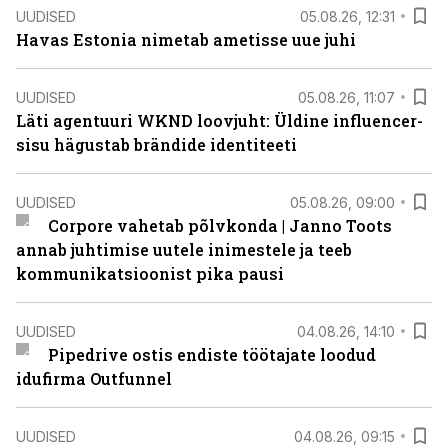
UUDISED
05.08.26, 12:31
Havas Estonia nimetab ametisse uue juhi
UUDISED
05.08.26, 11:07
Läti agentuuri WKND loovjuht: Üldine influencer-
sisu hägustab brändide identiteeti
UUDISED
05.08.26, 09:00
Corpore vahetab põlvkonda | Janno Toots
annab juhtimise uutele inimestele ja teeb
kommunikatsioonist pika pausi
UUDISED
04.08.26, 14:10
Pipedrive ostis endiste töötajate loodud
idufirma Outfunnel
UUDISED
04.08.26, 09:15