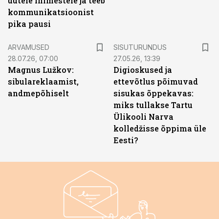
uutele inimestele ja teeb
kommunikatsioonist
pika pausi
ST
ARVAMUSED
SISUTURUNDUS
28.07.26, 07:00
27.05.26, 13:39
Magnus Lužkov:
Digioskused ja
sibulareklaamist,
ettevõtlus põimuvad
andmepõhiselt
sisukas õppekavas:
miks tullakse Tartu
Ülikooli Narva
kolledžisse õppima üle
Eesti?