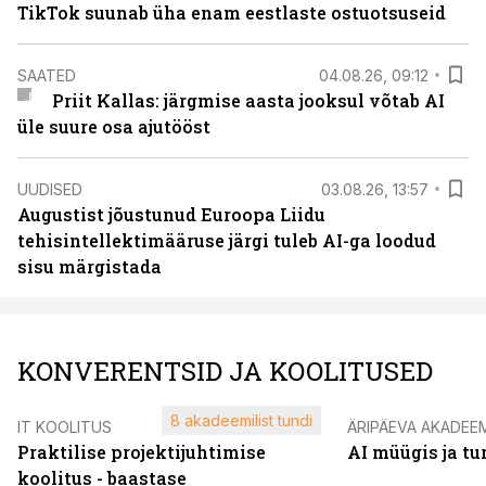
TikTok suunab üha enam eestlaste ostuotsuseid
SAATED
04.08.26, 09:12
Priit Kallas: järgmise aasta jooksul võtab AI
üle suure osa ajutööst
UUDISED
03.08.26, 13:57
Augustist jõustunud Euroopa Liidu
tehisintellektimääruse järgi tuleb AI-ga loodud
sisu märgistada
KONVERENTSID JA KOOLITUSED
8 akadeemilist tundi
IT KOOLITUS
ÄRIPÄEVA AKADEE
Praktilise projektijuhtimise
AI müügis ja t
koolitus - baastase