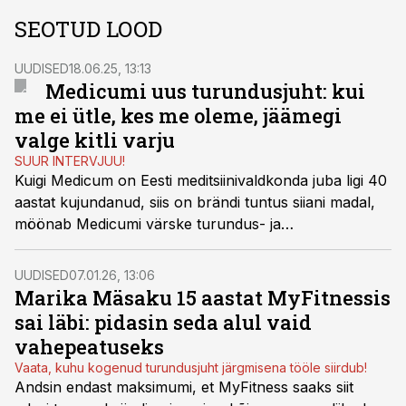
SEOTUD LOOD
UUDISED
18.06.25, 13:13
Medicumi uus turundusjuht: kui
me ei ütle, kes me oleme, jäämegi
valge kitli varju
SUUR INTERVJUU!
Kuigi Medicum on Eesti meditsiinivaldkonda juba ligi 40
aastat kujundanud, siis on brändi tuntus siiani madal,
möönab Medicumi värske turundus- ja
kommunikatsioonijuht Gerly Kedelauk. Tema eesmärk
on brändi tuntus uuele tasemele viia.
UUDISED
07.01.26, 13:06
Marika Mäsaku 15 aastat MyFitnessis
sai läbi: pidasin seda alul vaid
vahepeatuseks
Vaata, kuhu kogenud turundusjuht järgmisena tööle siirdub!
Andsin endast maksimumi, et MyFitness saaks siit