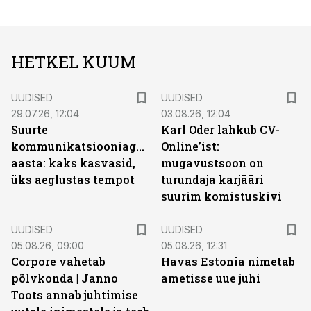
HETKEL KUUM
UUDISED
UUDISED
29.07.26, 12:04
03.08.26, 12:04
Suurte
Karl Oder lahkub CV-
kommunikatsiooniagentuuride
Online’ist:
aasta: kaks kasvasid,
mugavustsoon on
üks aeglustas tempot
turundaja karjääri
suurim komistuskivi
UUDISED
UUDISED
05.08.26, 09:00
05.08.26, 12:31
Corpore vahetab
Havas Estonia nimetab
põlvkonda | Janno
ametisse uue juhi
Toots annab juhtimise