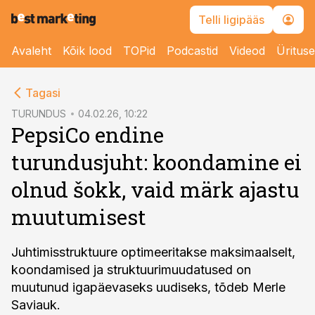
Telli ligipääs
Avaleht
Kõik lood
TOPid
Podcastid
Videod
Üritus
cebook
Tagasi
Twitter)
TURUNDUS
04.02.26, 10:22
PepsiCo endine
kedIn
turundusjuht: koondamine ei
ail
olnud šokk, vaid märk ajastu
k
muutumisest
Juhtimisstruktuure optimeeritakse maksimaalselt,
koondamised ja struktuurimuudatused on
muutunud igapäevaseks uudiseks, tõdeb Merle
Saviauk.