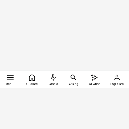
Menüü
Uudised
Raadio
Otsing
AI Chat
Logi sisse
Vana-Lõuna 39/1, 19094 Tallinn
(+372) 667 0111
bestmarketing@best-marketing.ee