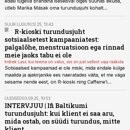
edasi tugeva brändina iseseisval õiges suunas liikuda,
ütleb Marika Mäsak oma turundusjuhi kohalt
lahkumise otsust kommenteerides.
SUUR LUGU
10.12.25, 13:43
R-kioski turundusjuht
sotsiaalsetest kampaaniatest:
palgalõhe, menstruatsioon ega rinnad
meie jaoks tabu ei ole
Indrek Lass: kui teema on valus, siis on just sellest vaja rääkida
Sotsiaalsed kampaaniad ei ole miski, mida endale külge
maalida ja ajakirjanike ees naeratades väita, et me väga
seisame nende eest, on R-kioski ning Caffeine’i
turundus- ja kommunikatsioonijuht Indrek Lass
resoluutne.
UUDISED
03.09.25, 10:53
INTERVJUU | Ifi Baltikumi
turundusjuht: kui klient ei saa aru,
mida ostab, on süüdi turundus, mitte
klient