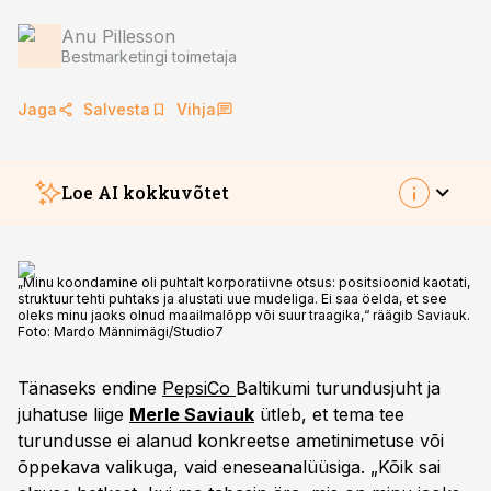
Anu Pillesson
Bestmarketingi toimetaja
Jaga
Salvesta
Vihja
Loe AI kokkuvõtet
„Minu koondamine oli puhtalt korporatiivne otsus: positsioonid kaotati,
struktuur tehti puhtaks ja alustati uue mudeliga. Ei saa öelda, et see
oleks minu jaoks olnud maailmalõpp või suur traagika,“ räägib Saviauk.
Foto:
Mardo Männimägi/Studio7
Tänaseks endine
PepsiCo
Baltikumi turundusjuht ja
juhatuse liige
Merle Saviauk
ütleb, et tema tee
turundusse ei alanud konkreetse ametinimetuse või
õppekava valikuga, vaid eneseanalüüsiga. „Kõik sai