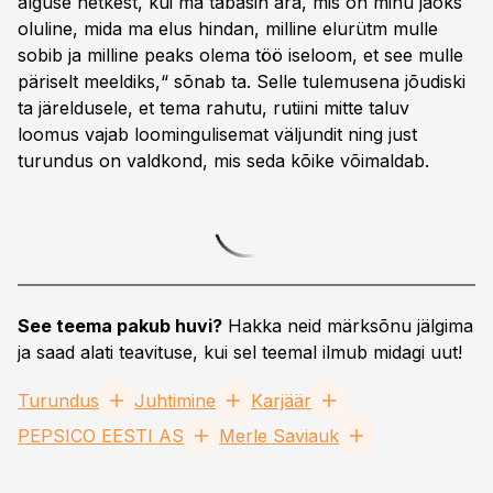
alguse hetkest, kui ma tabasin ära, mis on minu jaoks
oluline, mida ma elus hindan, milline elurütm mulle
sobib ja milline peaks olema töö iseloom, et see mulle
päriselt meeldiks,“ sõnab ta. Selle tulemusena jõudiski
ta järeldusele, et tema rahutu, rutiini mitte taluv
loomus vajab loomingulisemat väljundit ning just
turundus on valdkond, mis seda kõike võimaldab.
See teema pakub huvi?
Hakka neid märksõnu jälgima
ja saad alati teavituse, kui sel teemal ilmub midagi uut!
Turundus
Juhtimine
Karjäär
PEPSICO EESTI AS
Merle Saviauk