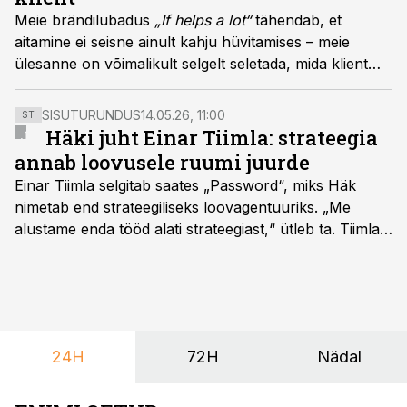
Meie brändilubadus
„If helps a lot“
tähendab, et
aitamine ei seisne ainult kahju hüvitamises – meie
ülesanne on võimalikult selgelt seletada, mida klient
ostab ja milliseid riske tal on vaja katta, ütleb If
Kindlustuse Baltikumi turunduse ja kommunikatsiooni
SISUTURUNDUS
14.05.26, 11:00
ST
juht Liene Meklere-Kutsare.
Häki juht Einar Tiimla: strateegia
annab loovusele ruumi juurde
Einar Tiimla selgitab saates „Password“, miks Häk
nimetab end strateegiliseks loovagentuuriks. „Me
alustame enda tööd alati strateegiast,“ ütleb ta. Tiimla
sõnul aitab põhjalik eeltöö vältida olukorda, kus klient
hakkab alles esimeste visuaalide pealt mõtlema, mida
ta tegelikult tahab.
24H
72H
Nädal