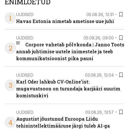
ENIMLOETUD
UUDISED
05.08.26, 12:31
1
Havas Estonia nimetab ametisse uue juhi
UUDISED
05.08.26, 09:00
Corpore vahetab põlvkonda | Janno Toots
2
annab juhtimise uutele inimestele ja teeb
kommunikatsioonist pika pausi
UUDISED
03.08.26, 12:04
Karl Oder lahkub CV-Online’ist:
3
mugavustsoon on turundaja karjääri suurim
komistuskivi
UUDISED
03.08.26, 13:57
Augustist jõustunud Euroopa Liidu
4
tehisintellektimääruse järgi tuleb AI-ga