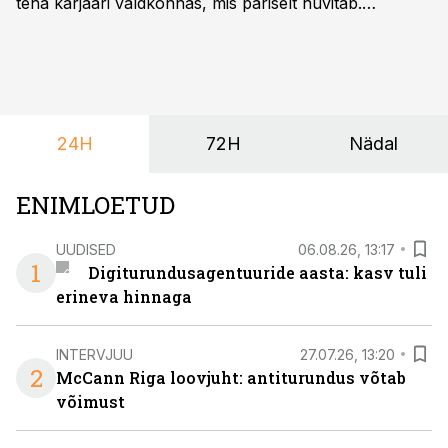
teha karjääri valdkonnas, mis päriselt huvitab.
Õppekava “Ettevõtlus ja digilahendused” ühendab
ettevõtluse, tehnoloogia ja praktilised oskused viisil,
mis kõnetab nii ettevõtjaid, värskeid koolilõpetajaid kui
ka neid, kes soovivad teha karjääripööret.
24H
72H
Nädal
ENIMLOETUD
UUDISED
06.08.26, 13:17
1
Digiturundusagentuuride aasta: kasv tuli
erineva hinnaga
INTERVJUU
27.07.26, 13:20
2
McCann Riga loovjuht: antiturundus võtab
võimust