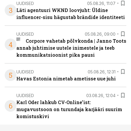
UUDISED
05.08.26, 11:07
3
Läti agentuuri WKND loovjuht: Üldine
influencer-sisu hägustab brändide identiteeti
UUDISED
05.08.26, 09:00
Corpore vahetab põlvkonda | Janno Toots
4
annab juhtimise uutele inimestele ja teeb
kommunikatsioonist pika pausi
UUDISED
05.08.26, 12:31
5
Havas Estonia nimetab ametisse uue juhi
UUDISED
03.08.26, 12:04
Karl Oder lahkub CV-Online’ist:
6
mugavustsoon on turundaja karjääri suurim
komistuskivi