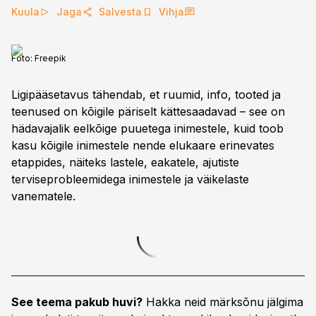
Kuula
Jaga
Salvesta
Vihja
Foto:
Freepik
Ligipääsetavus tähendab, et ruumid, info, tooted ja
teenused on kõigile päriselt kättesaadavad – see on
hädavajalik eelkõige puuetega inimestele, kuid toob
kasu kõigile inimestele nende elukaare erinevates
etappides, näiteks lastele, eakatele, ajutiste
terviseprobleemidega inimestele ja väikelaste
vanematele.
See teema pakub huvi?
Hakka neid märksõnu jälgima