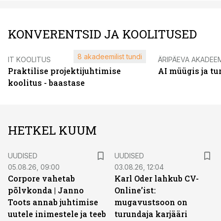
KONVERENTSID JA KOOLITUSED
8 akadeemilist tundi
IT KOOLITUS
ÄRIPÄEVA AKADEE
Praktilise projektijuhtimise
AI müügis ja t
koolitus - baastase
HETKEL KUUM
UUDISED
UUDISED
05.08.26, 09:00
03.08.26, 12:04
Corpore vahetab
Karl Oder lahkub CV-
põlvkonda | Janno
Online’ist:
Toots annab juhtimise
mugavustsoon on
uutele inimestele ja teeb
turundaja karjääri