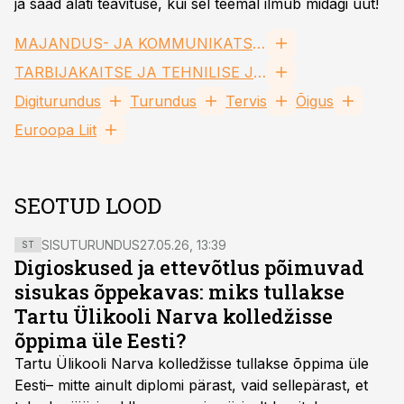
ja saad alati teavituse, kui sel teemal ilmub midagi uut!
MAJANDUS- JA KOMMUNIKATSIOONIMINISTEERIUM
TARBIJAKAITSE JA TEHNILISE JÄRELEVALVE AMET
Digiturundus
Turundus
Tervis
Õigus
Euroopa Liit
SEOTUD LOOD
SISUTURUNDUS
27.05.26, 13:39
ST
Digioskused ja ettevõtlus põimuvad
sisukas õppekavas: miks tullakse
Tartu Ülikooli Narva kolledžisse
õppima üle Eesti?
Tartu Ülikooli Narva kolledžisse tullakse õppima üle
Eesti– mitte ainult diplomi pärast, vaid sellepärast, et