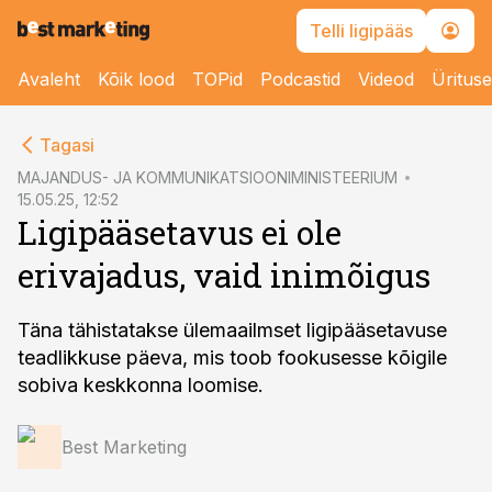
Telli ligipääs
Avaleht
Kõik lood
TOPid
Podcastid
Videod
Üritus
cebook
Tagasi
Twitter)
MAJANDUS- JA KOMMUNIKATSIOONIMINISTEERIUM
15.05.25, 12:52
kedIn
Ligipääsetavus ei ole
ail
erivajadus, vaid inimõigus
k
Täna tähistatakse ülemaailmset ligipääsetavuse
teadlikkuse päeva, mis toob fookusesse kõigile
sobiva keskkonna loomise.
Best Marketing