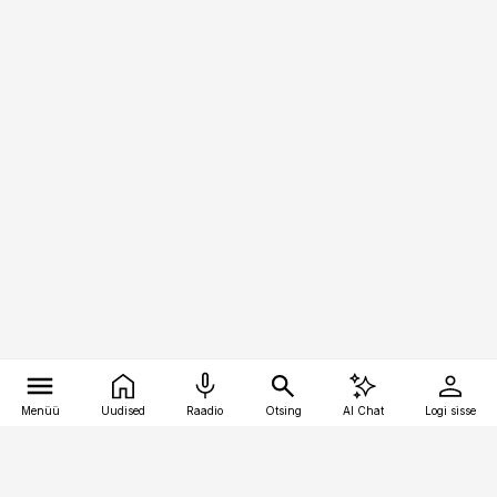
Menüü
Uudised
Raadio
Otsing
AI Chat
Logi sisse