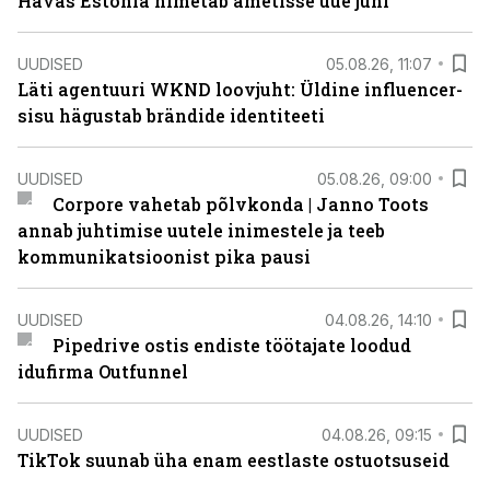
Havas Estonia nimetab ametisse uue juhi
UUDISED
05.08.26, 11:07
Läti agentuuri WKND loovjuht: Üldine influencer-
sisu hägustab brändide identiteeti
UUDISED
05.08.26, 09:00
Corpore vahetab põlvkonda | Janno Toots
annab juhtimise uutele inimestele ja teeb
kommunikatsioonist pika pausi
UUDISED
04.08.26, 14:10
Pipedrive ostis endiste töötajate loodud
idufirma Outfunnel
UUDISED
04.08.26, 09:15
TikTok suunab üha enam eestlaste ostuotsuseid