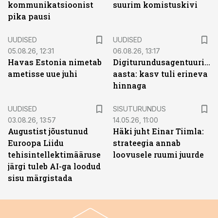
kommunikatsioonist
suurim komistuskivi
pika pausi
UUDISED
UUDISED
05.08.26, 12:31
06.08.26, 13:17
Havas Estonia nimetab
Digiturundusagentuuride
ametisse uue juhi
aasta: kasv tuli erineva
hinnaga
ST
UUDISED
SISUTURUNDUS
03.08.26, 13:57
14.05.26, 11:00
Augustist jõustunud
Häki juht Einar Tiimla:
Euroopa Liidu
strateegia annab
tehisintellektimääruse
loovusele ruumi juurde
järgi tuleb AI-ga loodud
sisu märgistada