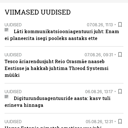
VIIMASED UUDISED
UUDISED
07.08.26, 11:13
Läti kommunikatsiooniagentuuri juht: Enam
ei planeerita isegi pooleks aastaks ette
UUDISED
07.08.26, 09:31
Tesco äriarendusjuht Reio Orasmäe naaseb
Eestisse ja hakkab juhtima Threod Systemsi
müüki
UUDISED
06.08.26, 13:17
Digiturundusagentuuride aasta: kasv tuli
erineva hinnaga
UUDISED
05.08.26, 12:31