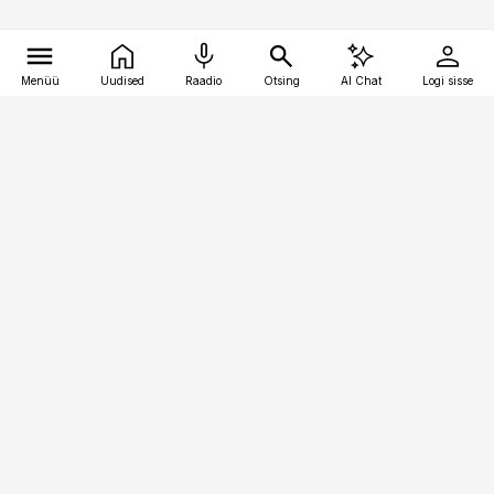
Menüü
Uudised
Raadio
Otsing
AI Chat
Logi sisse
Vana-Lõuna 39/1, 19094 Tallinn
(+372) 667 0111
bestmarketing@best-marketing.ee
Telli
Reklaam
Firmast
Sisu kasutamisõigused
Ajakirjaniku
eetikakoodeks
Üldtingimused
Privaatsustingimused
Küpsiste poliitika
KKK