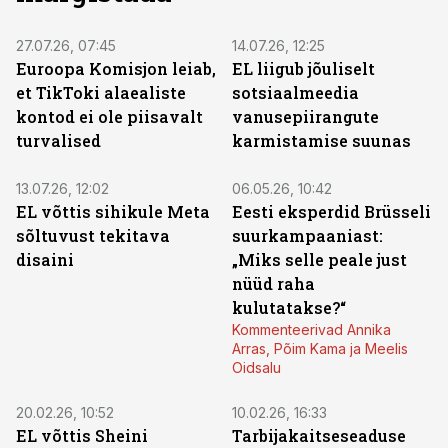
27.07.26, 07:45
14.07.26, 12:25
Euroopa Komisjon leiab,
EL liigub jõuliselt
et TikToki alaealiste
sotsiaalmeedia
kontod ei ole piisavalt
vanusepiirangute
turvalised
karmistamise suunas
13.07.26, 12:02
06.05.26, 10:42
EL võttis sihikule Meta
Eesti eksperdid Brüsseli
sõltuvust tekitava
suurkampaaniast:
disaini
„Miks selle peale just
nüüd raha
kulutatakse?“
Kommenteerivad Annika
Arras, Põim Kama ja Meelis
Oidsalu
20.02.26, 10:52
10.02.26, 16:33
EL võttis Sheini
Tarbijakaitseseaduse