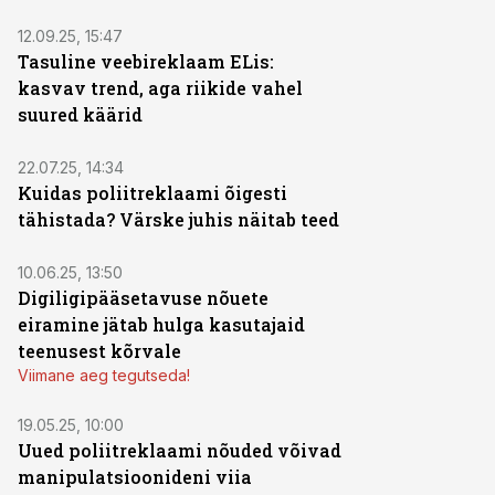
12.09.25, 15:47
Tasuline veebireklaam ELis:
kasvav trend, aga riikide vahel
suured käärid
22.07.25, 14:34
Kuidas poliitreklaami õigesti
tähistada? Värske juhis näitab teed
10.06.25, 13:50
Digiligipääsetavuse nõuete
eiramine jätab hulga kasutajaid
teenusest kõrvale
Viimane aeg tegutseda!
19.05.25, 10:00
Uued poliitreklaami nõuded võivad
manipulatsioonideni viia