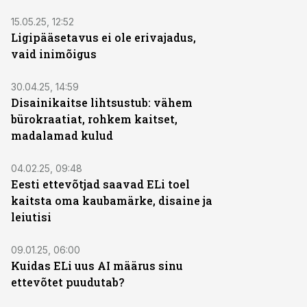
15.05.25, 12:52
Ligipääsetavus ei ole erivajadus,
vaid inimõigus
30.04.25, 14:59
Disainikaitse lihtsustub: vähem
bürokraatiat, rohkem kaitset,
madalamad kulud
04.02.25, 09:48
Eesti ettevõtjad saavad ELi toel
kaitsta oma kaubamärke, disaine ja
leiutisi
09.01.25, 06:00
Kuidas ELi uus AI määrus sinu
ettevõtet puudutab?