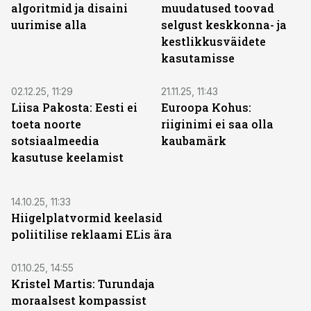
algoritmid ja disaini
muudatused toovad
uurimise alla
selgust keskkonna- ja
kestlikkusväidete
kasutamisse
02.12.25, 11:29
21.11.25, 11:43
Liisa Pakosta: Eesti ei
Euroopa Kohus:
toeta noorte
riiginimi ei saa olla
sotsiaalmeedia
kaubamärk
kasutuse keelamist
14.10.25, 11:33
Hiigelplatvormid keelasid
poliitilise reklaami ELis ära
01.10.25, 14:55
Kristel Martis: Turundaja
moraalsest kompassist