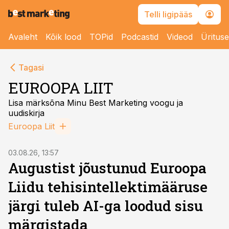
Telli ligipääs
Avaleht
Kõik lood
TOPid
Podcastid
Videod
Üritus
Tagasi
EUROOPA LIIT
Lisa märksõna Minu Best Marketing voogu ja
uudiskirja
Euroopa Liit
03.08.26, 13:57
Augustist jõustunud Euroopa
Liidu tehisintellektimääruse
järgi tuleb AI-ga loodud sisu
märgistada