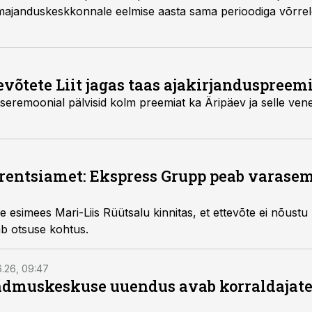
majanduskeskkonnale eelmise aasta sama perioodiga võrrel
evõtete Liit jagas taas ajakirjanduspreem
seremoonial pälvisid kolm preemiat ka Äripäev ja selle ve
entsiamet: Ekspress Grupp peab varasem
 esimees Mari-Liis Rüütsalu kinnitas, et ettevõte ei nõustu
ab otsuse kohtus.
6.26, 09:47
dmuskeskuse uuendus avab korraldajatel