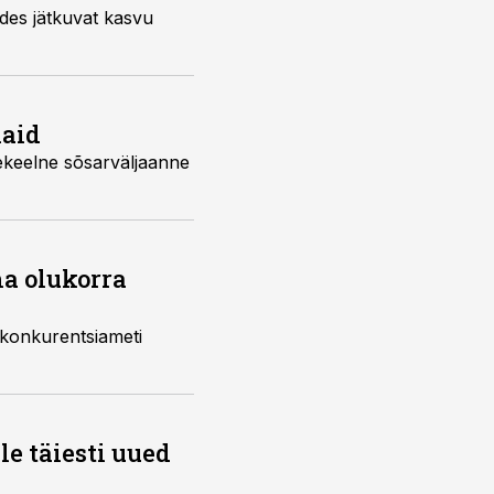
des jätkuvat kasvu
iaid
nekeelne sõsarväljaanne
a olukorra
 konkurentsiameti
e täiesti uued