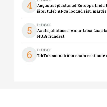
4
Augustist jõustunud Euroopa Liidu 
järgi tuleb AI-ga loodud sisu märgi
UUDISED
5
Aasta juhatuses: Anna-Liisa Laas 
HUBi ridadest
UUDISED
6
TikTok suunab üha enam eestlaste 