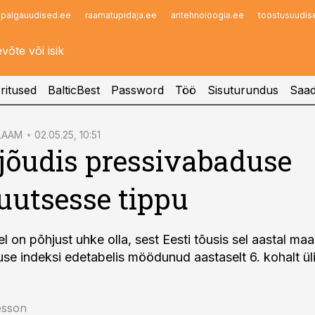
palgauudised.ee
raamatupidaja.ee
aritehnoloogia.ee
toostusuudis
Infopank
Radar
ritused
BalticBest
Password
Töö
Sisuturundus
Saad
LAAM
02.05.25, 10:51
 jõudis pressivabaduse
uutsesse tippu
el on põhjust uhke olla, sest Eesti tõusis sel aastal ma
se indeksi edetabelis möödunud aastaselt 6. kohalt ül
esson