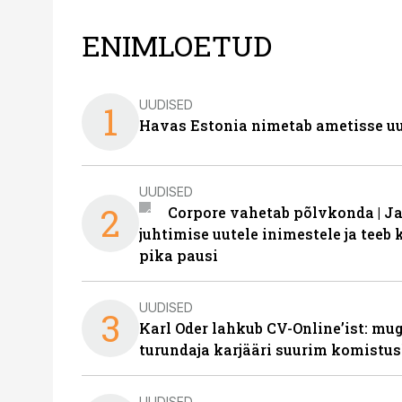
ENIMLOETUD
UUDISED
1
Havas Estonia nimetab ametisse uu
UUDISED
2
Corpore vahetab põlvkonda | J
juhtimise uutele inimestele ja tee
pika pausi
UUDISED
3
Karl Oder lahkub CV-Online’ist: m
turundaja karjääri suurim komistus
UUDISED