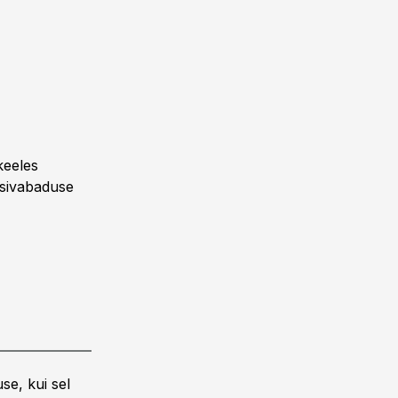
keeles
ssivabaduse
se, kui sel