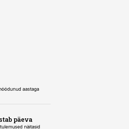
i möödunud aastaga
ästab päeva
stulemused näitasid