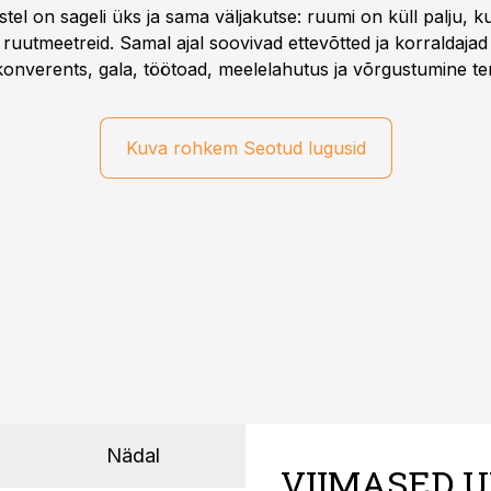
l on sageli üks ja sama väljakutse: ruumi on küll palju, kuid
 ruutmeetreid. Samal ajal soovivad ettevõtted ja korraldaja
onverents, gala, töötoad, meelelahutus ja võrgustumine ter
at asukohta. T1 keskuses tegutsev sündmuskeskus T1 Venue
uendusega, mis pakub senisest oluliselt rohkem lahendusi.
Kuva rohkem Seotud lugusid
Nädal
VIIMASED U