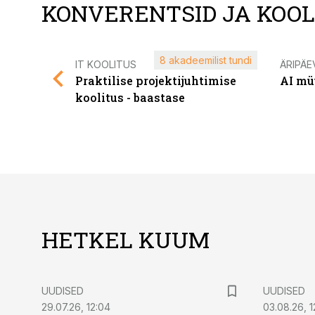
KONVERENTSID JA KOO
8 akadeemilist tundi
IT KOOLITUS
ÄRIPÄE
Praktilise projektijuhtimise
AI mü
koolitus - baastase
HETKEL KUUM
UUDISED
UUDISED
29.07.26, 12:04
03.08.26, 1