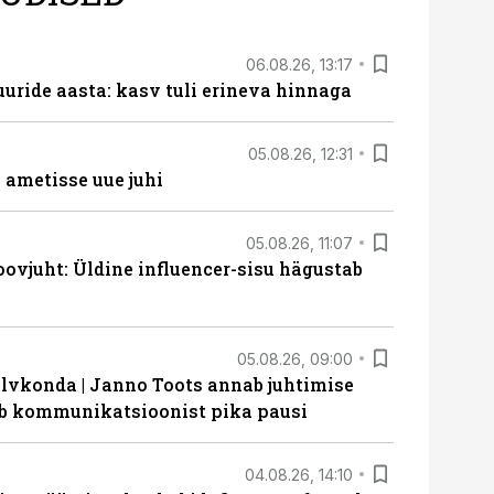
06.08.26, 13:17
uride aasta: kasv tuli erineva hinnaga
05.08.26, 12:31
ametisse uue juhi
05.08.26, 11:07
ovjuht: Üldine influencer-sisu hägustab
05.08.26, 09:00
lvkonda | Janno Toots annab juhtimise
eeb kommunikatsioonist pika pausi
04.08.26, 14:10