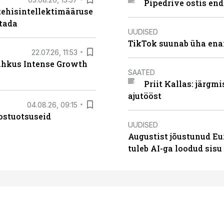
Pipedrive ostis end
tehisintellektimääruse
stada
UUDISED
TikTok suunab üha ena
22.07.26, 11:53
lahkus Intense Growth
SAATED
Priit Kallas: järgm
ajutööst
04.08.26, 09:15
ostuotsuseid
UUDISED
Augustist jõustunud Eu
tuleb AI-ga loodud sis