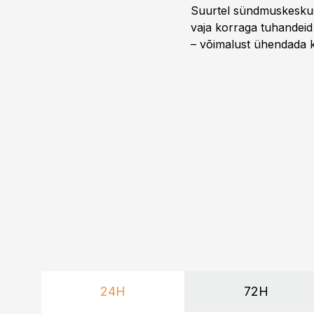
Suurtel sündmuskeskuste
vaja korraga tuhandeid
– võimalust ühendada k
kasutama mitut erinev
vajadustele vastanud u
24H
72H