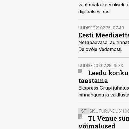
vaatamata keerulisele 
digitaalses äris.
UUDISED
21.02.25, 07:49
Eesti Meediaett
Neljapäevasel auhinnat
Delovõje Vedomosti.
UUDISED
07.02.25, 15:33
Leedu konkur
taastama
Ekspress Grupi juhatuse
hinnanguga ja vaidlust
ST
SISUTURUNDUS
11.0
T1 Venue sün
võimalused