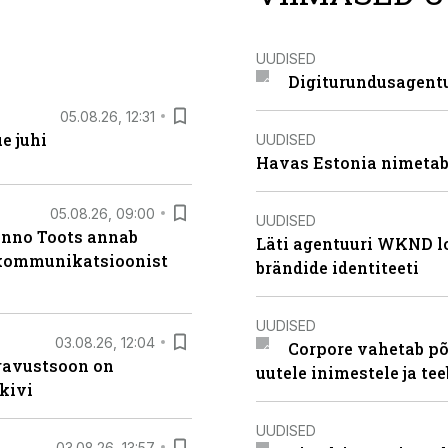
UUDISED
Digiturundusagentu
05.08.26, 12:31
e juhi
UUDISED
Havas Estonia nimetab 
05.08.26, 09:00
UUDISED
anno Toots annab
Läti agentuuri WKND lo
b kommunikatsioonist
brändide identiteeti
UUDISED
03.08.26, 12:04
Corpore vahetab põ
ugavustsoon on
uutele inimestele ja t
kivi
UUDISED
03.08.26, 13:57