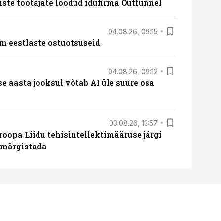
iste töötajate loodud idufirma Outfunnel
04.08.26, 09:15
m eestlaste ostuotsuseid
04.08.26, 09:12
ise aasta jooksul võtab AI üle suure osa
03.08.26, 13:57
roopa Liidu tehisintellektimääruse järgi
u märgistada