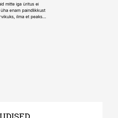
 mitte iga üritus ei
d üha enam paindlikkust
vikuks, ilma et peaks
 on just nendele
UDISED