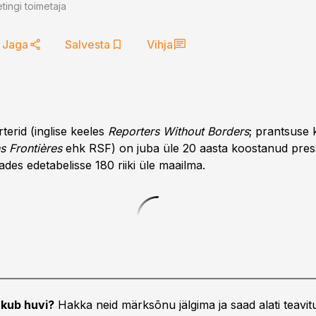
tingi toimetaja
Jaga
Salvesta
Vihja
rterid (inglise keeles
Reporters Without Borders
; prantsuse 
s Frontières
ehk RSF) on juba üle 20 aasta koostanud pre
tades edetabelisse 180 riiki üle maailma.
kub huvi?
Hakka neid märksõnu jälgima ja saad alati teavitu