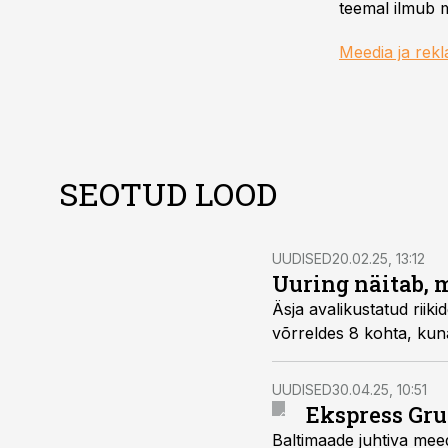
teemal ilmub m
Meedia ja rek
SEOTUD LOOD
UUDISED
20.02.25, 13:12
Uuring näitab, 
Äsja avalikustatud rii
võrreldes 8 kohta, kun
UUDISED
30.04.25, 10:51
Ekspress Gru
Baltimaade juhtiva mee