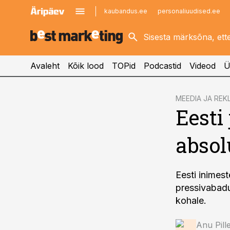
kaubandus.ee
personaliuudised.ee
kinnisvarauudised.ee
imelineajalugu.ee
logistikauudised.ee
imelineteadus.ee
Avaleht
Kõik lood
TOPid
Podcastid
Videod
Ü
cebook
MEEDIA JA REK
Eesti
Twitter)
kedIn
absol
ail
k
Eesti inimest
pressivabadu
kohale.
Anu Pill