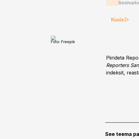
Bestmarke
Kuula
Foto:
Freepik
Piirideta Repo
Reporters San
indeksit, reas
See teema pa