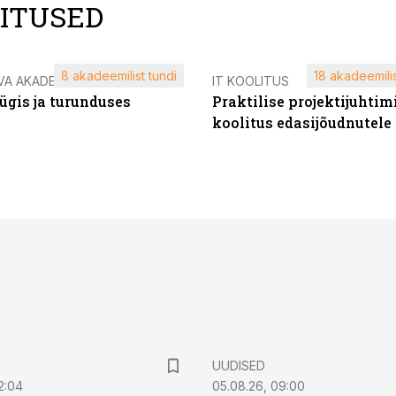
LITUSED
8 akadeemilist tundi
18 akadeemilis
VA AKADEEMIA
IT KOOLITUS
ügis ja turunduses
Praktilise projektijuhtim
koolitus edasijõudnutele
UUDISED
2:04
05.08.26, 09:00