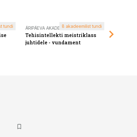
t tundi
8 akadeemilist tundi
ÄRIPÄEVA AKADEEMIA
ÄRIPÄEVA 
ise
Tehisintellekti meistriklass
Edukate f
juhtidele - vundament
kliendiü