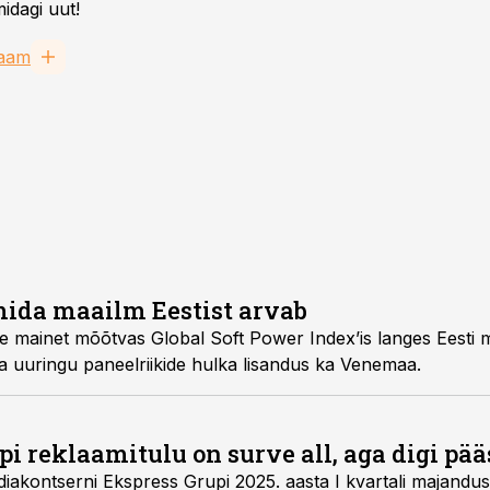
idagi uut!
laam
mida maailm Eestist arvab
kide mainet mõõtvas Global Soft Power Index’is langes Eest
a uuringu paneelriikide hulka lisandus ka Venemaa.
pi reklaamitulu on surve all, aga digi pä
diakontserni Ekspress Grupi 2025. aasta I kvartali majandu