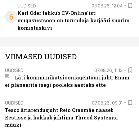
UUDISED
03.08.26, 12:04
Karl Oder lahkub CV-Online’ist:
6
mugavustsoon on turundaja karjääri suurim
komistuskivi
VIIMASED UUDISED
UUDISED
07.08.26, 11:13
Läti kommunikatsiooniagentuuri juht: Enam
ei planeerita isegi pooleks aastaks ette
UUDISED
07.08.26, 09:31
Tesco äriarendusjuht Reio Orasmäe naaseb
Eestisse ja hakkab juhtima Threod Systemsi
müüki