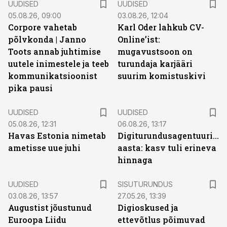
UUDISED
UUDISED
05.08.26, 09:00
03.08.26, 12:04
Corpore vahetab
Karl Oder lahkub CV-
põlvkonda | Janno
Online’ist:
Toots annab juhtimise
mugavustsoon on
uutele inimestele ja teeb
turundaja karjääri
kommunikatsioonist
suurim komistuskivi
pika pausi
UUDISED
UUDISED
05.08.26, 12:31
06.08.26, 13:17
Havas Estonia nimetab
Digiturundusagentuuride
ametisse uue juhi
aasta: kasv tuli erineva
hinnaga
ST
UUDISED
SISUTURUNDUS
03.08.26, 13:57
27.05.26, 13:39
Augustist jõustunud
Digioskused ja
Euroopa Liidu
ettevõtlus põimuvad