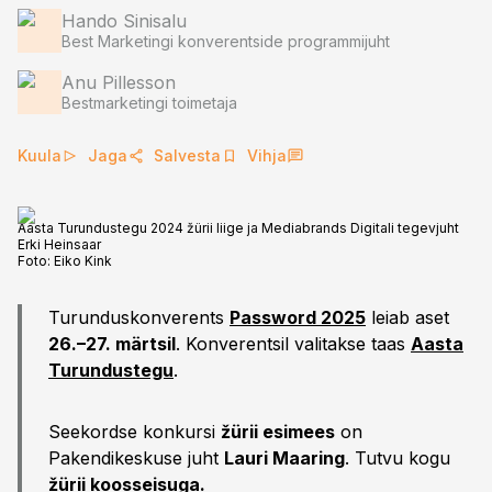
Hando Sinisalu
Best Marketingi konverentside programmijuht
Anu Pillesson
Bestmarketingi toimetaja
Kuula
Jaga
Salvesta
Vihja
Aasta Turundustegu 2024 žürii liige ja Mediabrands Digitali tegevjuht
Erki Heinsaar
Foto:
Eiko Kink
Turunduskonverents
Password 2025
leiab aset
26.–27. märtsil
. Konverentsil valitakse taas
Aasta
Turundustegu
.
Seekordse konkursi
žürii esimees
on
Pakendikeskuse juht
Lauri Maaring
. Tutvu kogu
žürii koosseisuga
.