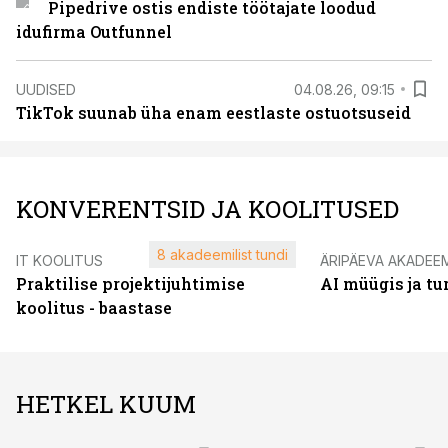
Pipedrive ostis endiste töötajate loodud
idufirma Outfunnel
UUDISED
04.08.26, 09:15
TikTok suunab üha enam eestlaste ostuotsuseid
KONVERENTSID JA KOOLITUSED
8 akadeemilist tundi
IT KOOLITUS
ÄRIPÄEVA AKADEE
Praktilise projektijuhtimise
AI müügis ja t
koolitus - baastase
HETKEL KUUM