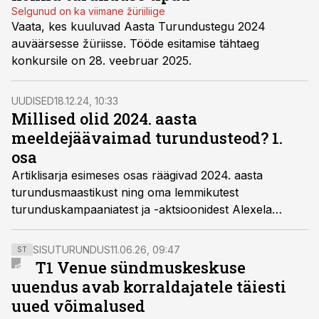
Selgunud on ka viimane žüriiliige
Vaata, kes kuuluvad Aasta Turundustegu 2024
auväärsesse žüriisse. Tööde esitamise tähtaeg
konkursile on 28. veebruar 2025.
UUDISED
18.12.24, 10:33
Millised olid 2024. aasta
meeldejäävaimad turundusteod? 1.
osa
Artiklisarja esimeses osas räägivad 2024. aasta
turundusmaastikust ning oma lemmikutest
turunduskampaaniatest ja -aktsioonidest Alexela
turundusjuht Mariliis Mähhar ning Tallinna Sadama
turundus- ja kommunikatsiooniosakonna juhataja Sirle
SISUTURUNDUS
11.06.26, 09:47
ST
Arro.
T1 Venue sündmuskeskuse
uuendus avab korraldajatele täiesti
uued võimalused