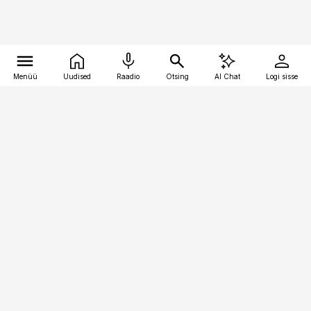
Menüü
Uudised
Raadio
Otsing
AI Chat
Logi sisse
Vana-Lõuna 39/1, 19094 Tallinn
(+372) 667 0111
bestmarketing@best-marketing.ee
Telli
Reklaam
Firmast
Sisu kasutamisõigused
Ajakirjaniku
eetikakoodeks
Üldtingimused
Privaatsustingimused