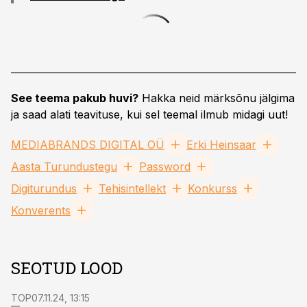
See teema pakub huvi?
Hakka neid märksõnu jälgima
ja saad alati teavituse, kui sel teemal ilmub midagi uut!
MEDIABRANDS DIGITAL OÜ
Erki Heinsaar
Aasta Turundustegu
Password
Digiturundus
Tehisintellekt
Konkurss
Konverents
SEOTUD LOOD
TOP
07.11.24, 13:15