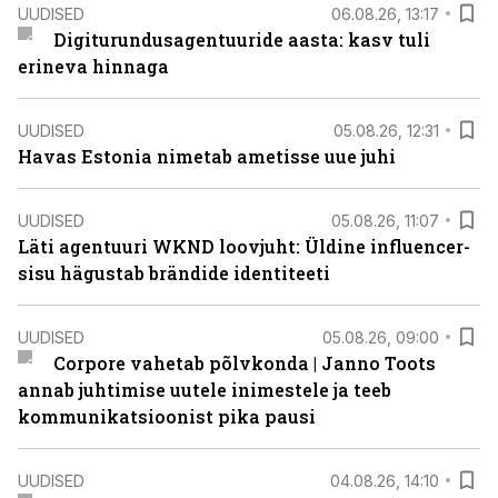
UUDISED
06.08.26, 13:17
Digiturundusagentuuride aasta: kasv tuli
erineva hinnaga
UUDISED
05.08.26, 12:31
Havas Estonia nimetab ametisse uue juhi
UUDISED
05.08.26, 11:07
Läti agentuuri WKND loovjuht: Üldine influencer-
sisu hägustab brändide identiteeti
UUDISED
05.08.26, 09:00
Corpore vahetab põlvkonda | Janno Toots
annab juhtimise uutele inimestele ja teeb
kommunikatsioonist pika pausi
UUDISED
04.08.26, 14:10