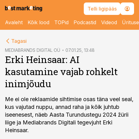
Telli ligipääs
Avaleht
Kõik lood
TOPid
Podcastid
Videod
Üritus
cebook
Tagasi
Twitter)
MEDIABRANDS DIGITAL OÜ
07.01.25, 13:48
Erki Heinsaar: AI
kedIn
kasutamine vajab rohkelt
ail
inimjõudu
k
Me ei ole reklaamide sihtimise osas täna veel seal,
kus vajutad nuppu, annad raha ja kõik juhtub
iseenesest, näeb Aasta Turundustegu 2024 žürii
liige ja Mediabrands Digitali tegevjuht Erki
Heinsaar.