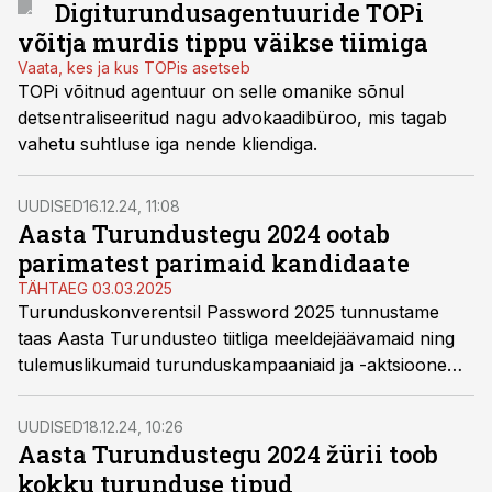
Digiturundusagentuuride TOPi
võitja murdis tippu väikse tiimiga
Vaata, kes ja kus TOPis asetseb
TOPi võitnud agentuur on selle omanike sõnul
detsentraliseeritud nagu advokaadibüroo, mis tagab
vahetu suhtluse iga nende kliendiga.
UUDISED
16.12.24, 11:08
Aasta Turundustegu 2024 ootab
parimatest parimaid kandidaate
TÄHTAEG 03.03.2025
Turunduskonverentsil Password 2025 tunnustame
taas Aasta Turundusteo tiitliga meeldejäävamaid ning
tulemuslikumaid turunduskampaaniaid ja -aktsioone
2024. aastast.
UUDISED
18.12.24, 10:26
Aasta Turundustegu 2024 žürii toob
kokku turunduse tipud