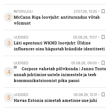
INTERVJUU
27.07.26, 13:20
2
McCann Riga loovjuht: antiturundus võtab
võimust
UUDISED
05.08.26, 11:07
3
Läti agentuuri WKND loovjuht: Üldine
influencer-sisu hägustab brändide identiteeti
UUDISED
05.08.26, 09:00
Corpore vahetab põlvkonda | Janno Toots
4
annab juhtimise uutele inimestele ja teeb
kommunikatsioonist pika pausi
UUDISED
05.08.26, 12:31
5
Havas Estonia nimetab ametisse uue juhi