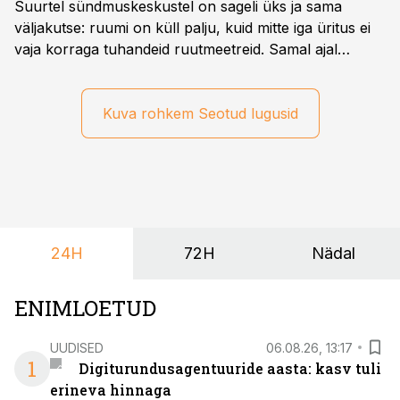
Suurtel sündmuskeskustel on sageli üks ja sama
väljakutse: ruumi on küll palju, kuid mitte iga üritus ei
vaja korraga tuhandeid ruutmeetreid. Samal ajal
soovivad ettevõtted ja korraldajad üha enam
paindlikkust – võimalust ühendada konverents, gala,
töötoad, meelelahutus ja võrgustumine tervikuks, ilma
Kuva rohkem Seotud lugusid
et peaks kasutama mitut erinevat asukohta. T1
keskuses tegutsev sündmuskeskus T1 Venue on just
nendele vajadustele vastanud uuendusega, mis pakub
senisest oluliselt rohkem lahendusi.
24H
72H
Nädal
ENIMLOETUD
UUDISED
06.08.26, 13:17
1
Digiturundusagentuuride aasta: kasv tuli
erineva hinnaga