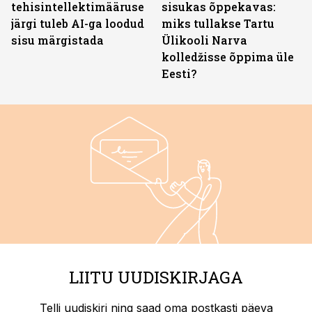
tehisintellektimääruse
sisukas õppekavas:
järgi tuleb AI-ga loodud
miks tullakse Tartu
sisu märgistada
Ülikooli Narva
kolledžisse õppima üle
Eesti?
LIITU UUDISKIRJAGA
Telli uudiskiri ning saad oma postkasti päeva