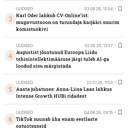
UUDISED
03.08.26, 12:04
Karl Oder lahkub CV-Online’ist:
3
mugavustsoon on turundaja karjääri suurim
komistuskivi
UUDISED
03.08.26, 13:57
Augustist jõustunud Euroopa Liidu
4
tehisintellektimääruse järgi tuleb AI-ga
loodud sisu märgistada
UUDISED
22.07.26, 11:53
5
Aasta juhatuses: Anna-Liisa Laas lahkus
Intense Growth HUBi ridadest
UUDISED
04.08.26, 09:15
6
TikTok suunab üha enam eestlaste
ostuotsuseid