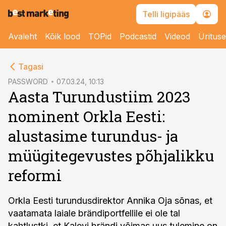
Telli ligipääs
Avaleht
Kõik lood
TOPid
Podcastid
Videod
Üritus
cebook
Tagasi
Twitter)
PASSWORD
07.03.24, 10:13
Aasta Turundustiim 2023
kedIn
nominent Orkla Eesti:
ail
alustasime turundus- ja
k
müügitegevustes põhjalikku
reformi
Orkla Eesti turundusdirektor Annika Oja sõnas, et
vaatamata laiale brändiportfellile ei ole tal
kahtlustki, et Kalevi brändi võimas uus tulemine on