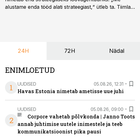
alustame enda tööd alati strateegiast,“ ütleb ta. Tiimla
sõnul aitab põhjalik eeltöö vältida olukorda, kus klient
hakkab alles esimeste visuaalide pealt mõtlema, mida
ta tegelikult tahab.
24H
72H
Nädal
ENIMLOETUD
UUDISED
05.08.26, 12:31
1
Havas Estonia nimetab ametisse uue juhi
UUDISED
05.08.26, 09:00
Corpore vahetab põlvkonda | Janno Toots
2
annab juhtimise uutele inimestele ja teeb
kommunikatsioonist pika pausi