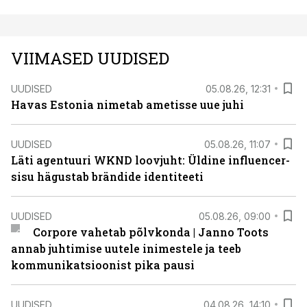
VIIMASED UUDISED
UUDISED
05.08.26, 12:31
Havas Estonia nimetab ametisse uue juhi
UUDISED
05.08.26, 11:07
Läti agentuuri WKND loovjuht: Üldine influencer-
sisu hägustab brändide identiteeti
UUDISED
05.08.26, 09:00
Corpore vahetab põlvkonda | Janno Toots
annab juhtimise uutele inimestele ja teeb
kommunikatsioonist pika pausi
UUDISED
04.08.26, 14:10