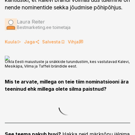
nende nominentide sekka jõudmise põhipõhjus.
Laura Reiter
Bestmarketing.ee toimetaja
Kuula
Jaga
Salvesta
Vihja
Orkla Eesti maiustuste ja snäkkide turundustiim, kes vastutavad Kalevi,
Mesikäpa, Vilma ja Taffeli brändide eest.
Mis te arvate, millega on teie tiim nominatsiooni ära
teeninud ehk millega olete silma paistnud?
See teema pakub huvi?
Hakka neid märksõnu jälgima