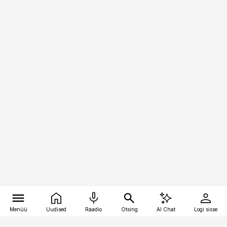
Menüü
Uudised
Raadio
Otsing
AI Chat
Logi sisse