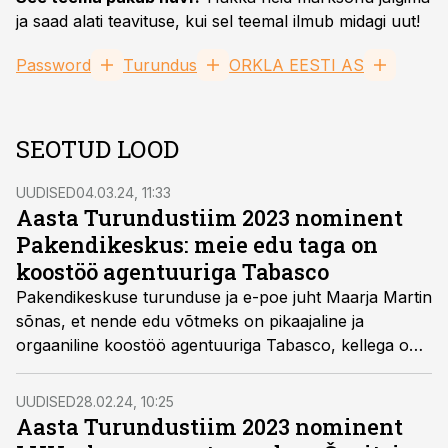
ja saad alati teavituse, kui sel teemal ilmub midagi uut!
Password
Turundus
ORKLA EESTI AS
SEOTUD LOOD
UUDISED
04.03.24, 11:33
Aasta Turundustiim 2023 nominent
Pakendikeskus: meie edu taga on
koostöö agentuuriga Tabasco
Pakendikeskuse turunduse ja e-poe juht Maarja Martin
sõnas, et nende edu võtmeks on pikaajaline ja
orgaaniline koostöö agentuuriga Tabasco, kellega on
neil tekkinud mõnusalt vaba õhkkond ideede
põrgatamiseks ja kiireks reageerimiseks.
UUDISED
28.02.24, 10:25
Aasta Turundustiim 2023 nominent