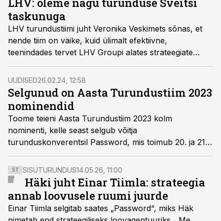
LHV: oleme nagu turunduse Šveitsi
taskunuga
LHV turundustiimi juht Veronika Veskimets sõnas, et
nende tiim on väike, kuid ülimalt efektiivne,
teenindades tervet LHV Groupi alates strateegiate
loomisest kuni meedia planeerimiseni. Lisaks märkis ta,
et nad ei karda veidi kõmu tekitada.
UUDISED
26.02.24, 12:58
Selgunud on Aasta Turundustiim 2023
nominendid
Toome teieni Aasta Turundustiim 2023 kolm
nominenti, kelle seast selgub võitja
turunduskonverentsil Password, mis toimub 20. ja 21.
märtsil Kultuurikatlas.
SISUTURUNDUS
14.05.26, 11:00
ST
Häki juht Einar Tiimla: strateegia
annab loovusele ruumi juurde
Einar Tiimla selgitab saates „Password“, miks Häk
nimetab end strateegiliseks loovagentuuriks. „Me