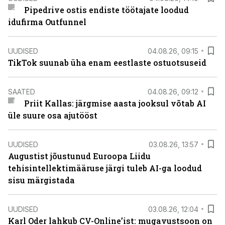
Pipedrive ostis endiste töötajate loodud
idufirma Outfunnel
UUDISED
04.08.26, 09:15
TikTok suunab üha enam eestlaste ostuotsuseid
SAATED
04.08.26, 09:12
Priit Kallas: järgmise aasta jooksul võtab AI
üle suure osa ajutööst
UUDISED
03.08.26, 13:57
Augustist jõustunud Euroopa Liidu
tehisintellektimääruse järgi tuleb AI-ga loodud
sisu märgistada
UUDISED
03.08.26, 12:04
Karl Oder lahkub CV-Online’ist: mugavustsoon on