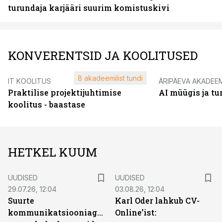
turundaja karjääri suurim komistuskivi
KONVERENTSID JA KOOLITUSED
8 akadeemilist tundi
IT KOOLITUS
ÄRIPÄEVA AKADEE
Praktilise projektijuhtimise
AI müügis ja t
koolitus - baastase
HETKEL KUUM
UUDISED
UUDISED
29.07.26, 12:04
03.08.26, 12:04
Suurte
Karl Oder lahkub CV-
kommunikatsiooniagentuuride
Online’ist: