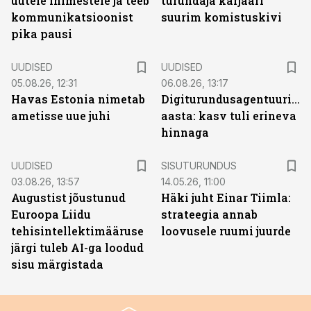
uutele inimestele ja teeb
turundaja karjääri
kommunikatsioonist
suurim komistuskivi
pika pausi
UUDISED
UUDISED
05.08.26, 12:31
06.08.26, 13:17
Havas Estonia nimetab
Digiturundusagentuuride
ametisse uue juhi
aasta: kasv tuli erineva
hinnaga
ST
UUDISED
SISUTURUNDUS
03.08.26, 13:57
14.05.26, 11:00
Augustist jõustunud
Häki juht Einar Tiimla:
Euroopa Liidu
strateegia annab
tehisintellektimääruse
loovusele ruumi juurde
järgi tuleb AI-ga loodud
sisu märgistada