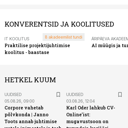
KONVERENTSID JA KOOLITUSED
8 akadeemilist tundi
IT KOOLITUS
ÄRIPÄEVA AKADEE
Praktilise projektijuhtimise
AI müügis ja t
koolitus - baastase
HETKEL KUUM
UUDISED
UUDISED
05.08.26, 09:00
03.08.26, 12:04
Corpore vahetab
Karl Oder lahkub CV-
põlvkonda | Janno
Online’ist:
Toots annab juhtimise
mugavustsoon on