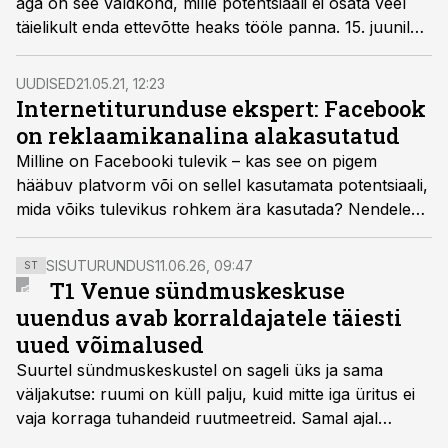
aga on see valdkond, mille potentsiaali ei osata veel
täielikult enda ettevõtte heaks tööle panna. 15. juunil
astuvad Tallinna Teletornis üles mitmed kogenud
asjatundjad, kes tutvustavad, kuidas sotsiaalmeedia abil
UUDISED
21.05.21, 12:23
kampaaniatele efektiivsemalt hoogu anda.
Internetiturunduse ekspert: Facebook
on reklaamikanalina alakasutatud
Milline on Facebooki tulevik – kas see on pigem
hääbuv platvorm või on sellel kasutamata potentsiaali,
mida võiks tulevikus rohkem ära kasutada? Nendele
küsimustele vastab 20-aastase digiturunduse
kogemusega ekspert Priit Kallas.
SISUTURUNDUS
11.06.26, 09:47
ST
T1 Venue sündmuskeskuse
uuendus avab korraldajatele täiesti
uued võimalused
Suurtel sündmuskeskustel on sageli üks ja sama
väljakutse: ruumi on küll palju, kuid mitte iga üritus ei
vaja korraga tuhandeid ruutmeetreid. Samal ajal
soovivad ettevõtted ja korraldajad üha enam