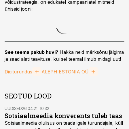
võidustrateegia, on edukatel kampaaniatel mitmeid
ühiseid jooni:
See teema pakub huvi?
Hakka neid märksõnu jälgima
ja saad alati teavituse, kui sel teemal ilmub midagi uut!
Digiturundus
ALEPH ESTONIA OÜ
SEOTUD LOOD
UUDISED
26.04.21, 10:32
Sotsiaalmeedia konverents tuleb taas
Sotsiaalmeedia olulisus on teada igale turundajale, küll