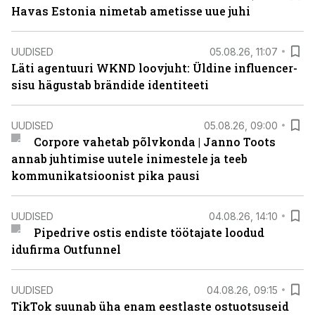
Havas Estonia nimetab ametisse uue juhi
UUDISED
05.08.26, 11:07
Läti agentuuri WKND loovjuht: Üldine influencer-
sisu hägustab brändide identiteeti
UUDISED
05.08.26, 09:00
Corpore vahetab põlvkonda | Janno Toots
annab juhtimise uutele inimestele ja teeb
kommunikatsioonist pika pausi
UUDISED
04.08.26, 14:10
Pipedrive ostis endiste töötajate loodud
idufirma Outfunnel
UUDISED
04.08.26, 09:15
TikTok suunab üha enam eestlaste ostuotsuseid