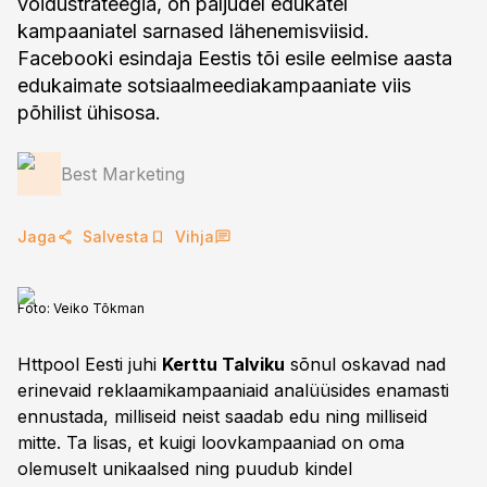
võidustrateegia, on paljudel edukatel
kampaaniatel sarnased lähenemisviisid.
Facebooki esindaja Eestis tõi esile eelmise aasta
edukaimate sotsiaalmeediakampaaniate viis
põhilist ühisosa.
Best Marketing
Jaga
Salvesta
Vihja
Foto:
Veiko Tõkman
Httpool Eesti juhi
Kerttu Talviku
sõnul oskavad nad
erinevaid reklaamikampaaniaid analüüsides enamasti
ennustada, milliseid neist saadab edu ning milliseid
mitte. Ta lisas, et kuigi loovkampaaniad on oma
olemuselt unikaalsed ning puudub kindel