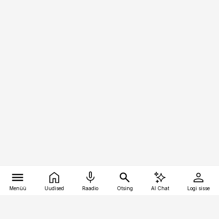
Menüü
Uudised
Raadio
Otsing
AI Chat
Logi sisse