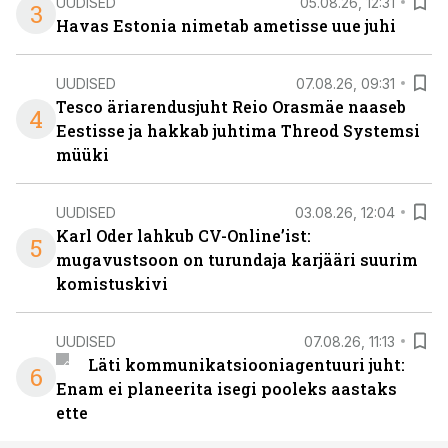
UUDISED
05.08.26, 12:31
3
Havas Estonia nimetab ametisse uue juhi
UUDISED
07.08.26, 09:31
Tesco äriarendusjuht Reio Orasmäe naaseb
4
Eestisse ja hakkab juhtima Threod Systemsi
müüki
UUDISED
03.08.26, 12:04
Karl Oder lahkub CV-Online’ist:
5
mugavustsoon on turundaja karjääri suurim
komistuskivi
UUDISED
07.08.26, 11:13
Läti kommunikatsiooniagentuuri juht:
6
Enam ei planeerita isegi pooleks aastaks
ette