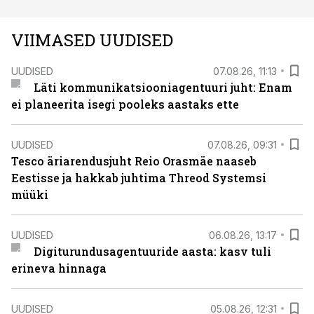
VIIMASED UUDISED
UUDISED
07.08.26, 11:13
Läti kommunikatsiooniagentuuri juht: Enam
ei planeerita isegi pooleks aastaks ette
UUDISED
07.08.26, 09:31
Tesco äriarendusjuht Reio Orasmäe naaseb
Eestisse ja hakkab juhtima Threod Systemsi
müüki
UUDISED
06.08.26, 13:17
Digiturundusagentuuride aasta: kasv tuli
erineva hinnaga
UUDISED
05.08.26, 12:31