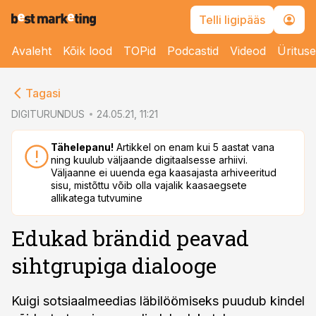
Telli ligipääs
Avaleht
Kõik lood
TOPid
Podcastid
Videod
Üritus
cebook
Tagasi
Twitter)
DIGITURUNDUS
24.05.21, 11:21
kedIn
Tähelepanu!
Artikkel on enam kui 5 aastat vana
ning kuulub väljaande digitaalsesse arhiivi.
ail
Väljaanne ei uuenda ega kaasajasta arhiveeritud
sisu, mistõttu võib olla vajalik kaasaegsete
k
allikatega tutvumine
Edukad brändid peavad
sihtgrupiga dialooge
Kuigi sotsiaalmeedias läbilöömiseks puudub kindel