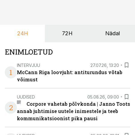
paindlikkust – võimalust ühendada konverents, gala,
töötoad, meelelahutus ja võrgustumine tervikuks, ilma
et peaks kasutama mitut erinevat asukohta. T1
keskuses tegutsev sündmuskeskus T1 Venue on just
24H
72H
Nädal
nendele vajadustele vastanud uuendusega, mis pakub
senisest oluliselt rohkem lahendusi.
ENIMLOETUD
INTERVJUU
27.07.26, 13:20
1
McCann Riga loovjuht: antiturundus võtab
võimust
UUDISED
05.08.26, 09:00
Corpore vahetab põlvkonda | Janno Toots
2
annab juhtimise uutele inimestele ja teeb
kommunikatsioonist pika pausi