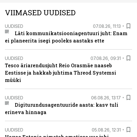
VIIMASED UUDISED
UUDISED
07.08.26, 11:13
Läti kommunikatsiooniagentuuri juht: Enam
ei planeerita isegi pooleks aastaks ette
UUDISED
07.08.26, 09:31
Tesco äriarendusjuht Reio Orasmäe naaseb
Eestisse ja hakkab juhtima Threod Systemsi
müüki
UUDISED
06.08.26, 13:17
Digiturundusagentuuride aasta: kasv tuli
erineva hinnaga
UUDISED
05.08.26, 12:31
Havas Estonia nimetab ametisse uue juhi