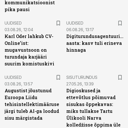
kommunikatsioonist
pika pausi
UUDISED
UUDISED
03.08.26, 12:04
06.08.26, 13:17
Karl Oder lahkub CV-
Digiturundusagentuuride
Online’ist:
aasta: kasv tuli erineva
mugavustsoon on
hinnaga
turundaja karjääri
suurim komistuskivi
ST
UUDISED
SISUTURUNDUS
03.08.26, 13:57
27.05.26, 13:39
Augustist jõustunud
Digioskused ja
Euroopa Liidu
ettevõtlus põimuvad
tehisintellektimääruse
sisukas õppekavas:
järgi tuleb AI-ga loodud
miks tullakse Tartu
sisu märgistada
Ülikooli Narva
kolledžisse õppima üle