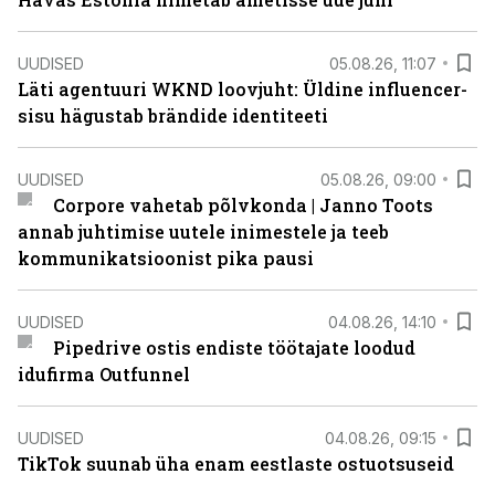
UUDISED
05.08.26, 11:07
Läti agentuuri WKND loovjuht: Üldine influencer-
sisu hägustab brändide identiteeti
UUDISED
05.08.26, 09:00
Corpore vahetab põlvkonda | Janno Toots
annab juhtimise uutele inimestele ja teeb
kommunikatsioonist pika pausi
UUDISED
04.08.26, 14:10
Pipedrive ostis endiste töötajate loodud
idufirma Outfunnel
UUDISED
04.08.26, 09:15
TikTok suunab üha enam eestlaste ostuotsuseid