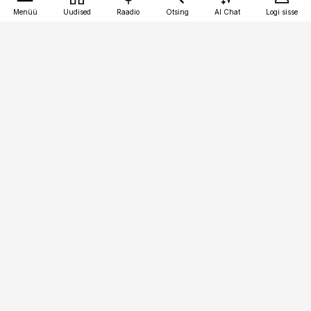
Menüü
Uudised
Raadio
Otsing
AI Chat
Logi sisse
Vana-Lõuna 39/1, 19094 Tallinn
(+372) 667 0111
bestmarketing@best-marketing.ee
Telli
Reklaam
Firmast
Sisu kasutamisõigused
Ajakirjaniku
eetikakoodeks
Üldtingimused
Privaatsustingimused
Küpsiste poliitika
KKK
Eesti Meediaettevõtete
Eelistuste haldamine
Liit