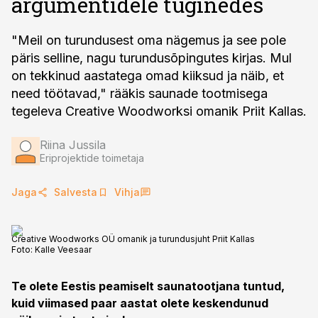
argumentidele tuginedes
"Meil on turundusest oma nägemus ja see pole
päris selline, nagu turundusõpingutes kirjas. Mul
on tekkinud aastatega omad kiiksud ja näib, et
need töötavad," rääkis saunade tootmisega
tegeleva Creative Woodworksi omanik Priit Kallas.
Riina Jussila
Eriprojektide toimetaja
Jaga
Salvesta
Vihja
Creative Woodworks OÜ omanik ja turundusjuht Priit Kallas
Foto:
Kalle Veesaar
Te olete Eestis peamiselt saunatootjana tuntud,
kuid viimased paar aastat olete keskendunud