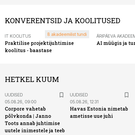
KONVERENTSID JA KOOLITUSED
8 akadeemilist tundi
IT KOOLITUS
ÄRIPÄEVA AKADEE
Praktilise projektijuhtimise
AI müügis ja t
koolitus - baastase
HETKEL KUUM
UUDISED
UUDISED
05.08.26, 09:00
05.08.26, 12:31
Corpore vahetab
Havas Estonia nimetab
põlvkonda | Janno
ametisse uue juhi
Toots annab juhtimise
uutele inimestele ja teeb