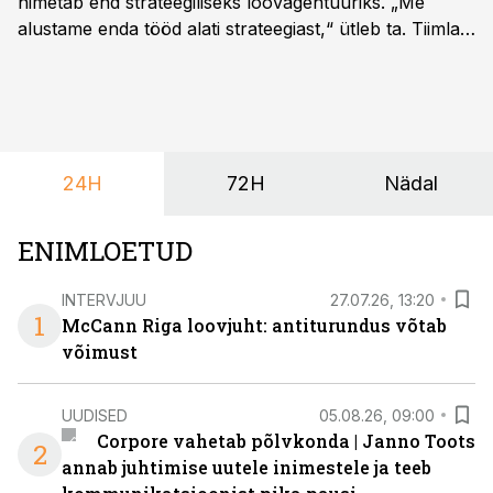
nimetab end strateegiliseks loovagentuuriks. „Me
alustame enda tööd alati strateegiast,“ ütleb ta. Tiimla
sõnul aitab põhjalik eeltöö vältida olukorda, kus klient
hakkab alles esimeste visuaalide pealt mõtlema, mida
ta tegelikult tahab.
24H
72H
Nädal
ENIMLOETUD
INTERVJUU
27.07.26, 13:20
1
McCann Riga loovjuht: antiturundus võtab
võimust
UUDISED
05.08.26, 09:00
Corpore vahetab põlvkonda | Janno Toots
2
annab juhtimise uutele inimestele ja teeb