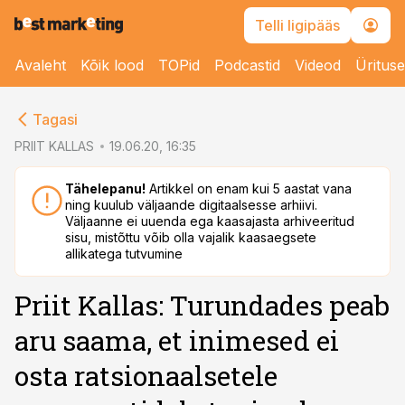
Telli ligipääs
Avaleht
Kõik lood
TOPid
Podcastid
Videod
Üritus
cebook
Tagasi
Twitter)
PRIIT KALLAS
19.06.20, 16:35
kedIn
Tähelepanu!
Artikkel on enam kui 5 aastat vana
ning kuulub väljaande digitaalsesse arhiivi.
ail
Väljaanne ei uuenda ega kaasajasta arhiveeritud
sisu, mistõttu võib olla vajalik kaasaegsete
k
allikatega tutvumine
Priit Kallas: Turundades peab
aru saama, et inimesed ei
osta ratsionaalsetele