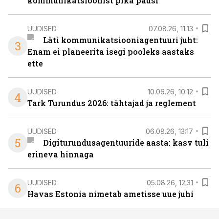
kommunikatsioonist pika pausi
UUDISED
07.08.26, 11:13
Läti kommunikatsiooniagentuuri juht:
3
Enam ei planeerita isegi pooleks aastaks
ette
UUDISED
10.06.26, 10:12
4
Tark Turundus 2026: tähtajad ja reglement
UUDISED
06.08.26, 13:17
5
Digiturundusagentuuride aasta: kasv tuli
erineva hinnaga
UUDISED
05.08.26, 12:31
6
Havas Estonia nimetab ametisse uue juhi