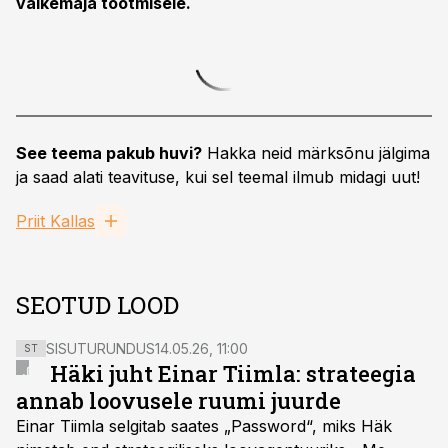
väikemaja tootmisele.
See teema pakub huvi?
Hakka neid märksõnu jälgima
ja saad alati teavituse, kui sel teemal ilmub midagi uut!
Priit Kallas
SEOTUD LOOD
SISUTURUNDUS
14.05.26, 11:00
ST
Häki juht Einar Tiimla: strateegia
annab loovusele ruumi juurde
Einar Tiimla selgitab saates „Password“, miks Häk