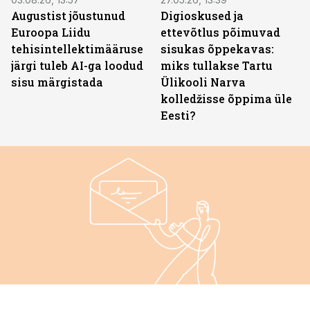
Augustist jõustunud
Digioskused ja
Euroopa Liidu
ettevõtlus põimuvad
tehisintellektimääruse
sisukas õppekavas:
järgi tuleb AI-ga loodud
miks tullakse Tartu
sisu märgistada
Ülikooli Narva
kolledžisse õppima üle
Eesti?