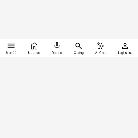
Menüü
Uudised
Raadio
Otsing
AI Chat
Logi sisse
Vana-Lõuna 39/1, 19094 Tallinn
(+372) 667 0111
bestmarketing@best-marketing.ee
Telli
Reklaam
Firmast