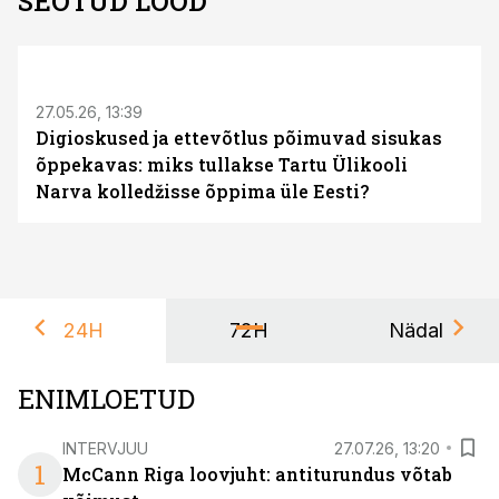
SEOTUD LOOD
ST
27.05.26, 13:39
Digioskused ja ettevõtlus põimuvad sisukas
õppekavas: miks tullakse Tartu Ülikooli
Narva kolledžisse õppima üle Eesti?
24H
72H
Nädal
ENIMLOETUD
INTERVJUU
27.07.26, 13:20
1
McCann Riga loovjuht: antiturundus võtab