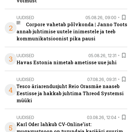
võimust
UUDISED
05.08.26, 09:00
Corpore vahetab põlvkonda | Janno Toots
2
annab juhtimise uutele inimestele ja teeb
kommunikatsioonist pika pausi
UUDISED
05.08.26, 12:31
3
Havas Estonia nimetab ametisse uue juhi
UUDISED
07.08.26, 09:31
Tesco äriarendusjuht Reio Orasmäe naaseb
4
Eestisse ja hakkab juhtima Threod Systemsi
müüki
UUDISED
03.08.26, 12:04
Karl Oder lahkub CV-Online’ist:
5
mugavustsoon on turundaja karjääri suurim