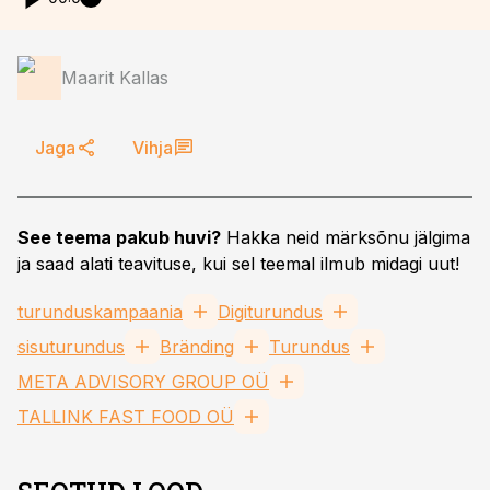
Maarit Kallas
Jaga
Vihja
See teema pakub huvi?
Hakka neid märksõnu jälgima
ja saad alati teavituse, kui sel teemal ilmub midagi uut!
turunduskampaania
Digiturundus
sisuturundus
Bränding
Turundus
META ADVISORY GROUP OÜ
TALLINK FAST FOOD OÜ