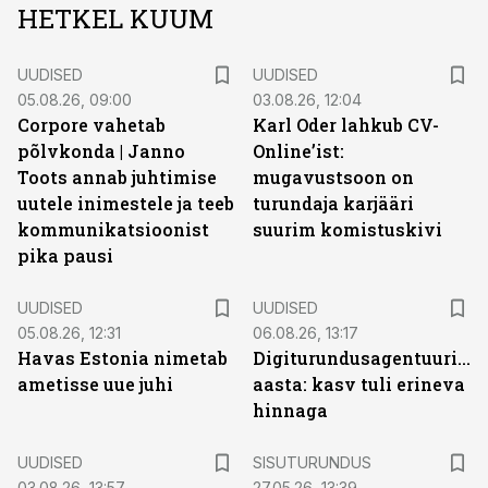
HETKEL KUUM
UUDISED
UUDISED
05.08.26, 09:00
03.08.26, 12:04
Corpore vahetab
Karl Oder lahkub CV-
põlvkonda | Janno
Online’ist:
Toots annab juhtimise
mugavustsoon on
uutele inimestele ja teeb
turundaja karjääri
kommunikatsioonist
suurim komistuskivi
pika pausi
UUDISED
UUDISED
05.08.26, 12:31
06.08.26, 13:17
Havas Estonia nimetab
Digiturundusagentuuride
ametisse uue juhi
aasta: kasv tuli erineva
hinnaga
ST
UUDISED
SISUTURUNDUS
03.08.26, 13:57
27.05.26, 13:39