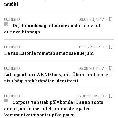
müüki
UUDISED
06.08.26, 13:17
Digiturundusagentuuride aasta: kasv tuli
erineva hinnaga
UUDISED
05.08.26, 12:31
Havas Estonia nimetab ametisse uue juhi
UUDISED
05.08.26, 11:07
Läti agentuuri WKND loovjuht: Üldine influencer-
sisu hägustab brändide identiteeti
UUDISED
05.08.26, 09:00
Corpore vahetab põlvkonda | Janno Toots
annab juhtimise uutele inimestele ja teeb
kommunikatsioonist pika pausi