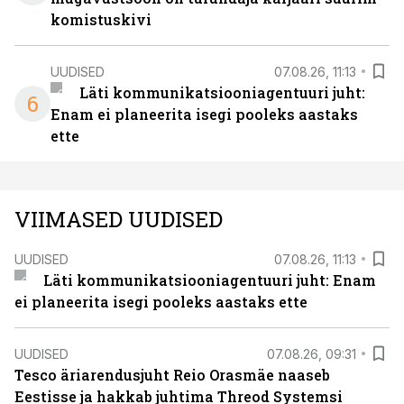
komistuskivi
UUDISED
07.08.26, 11:13
Läti kommunikatsiooniagentuuri juht:
6
Enam ei planeerita isegi pooleks aastaks
ette
VIIMASED UUDISED
UUDISED
07.08.26, 11:13
Läti kommunikatsiooniagentuuri juht: Enam
ei planeerita isegi pooleks aastaks ette
UUDISED
07.08.26, 09:31
Tesco äriarendusjuht Reio Orasmäe naaseb
Eestisse ja hakkab juhtima Threod Systemsi