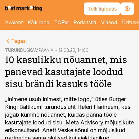
Telli ligipääs
Avaleht
Kõik lood
TOPid
Podcastid
Videod
Üritus
cebook
cebook
Tagasi
Twitter)
Twitter)
TURUNDUSKAMPAANIA
12.08.25, 14:00
10 kasulikku nõuannet, mis
kedIn
kedIn
panevad kasutajate loodud
ail
ail
sisu brändi kasuks tööle
k
k
„Inimene usub inimest, mitte logo,“ ütles Burger
Kingi Baltikumi turundusjuht Heleri Harineem, kes
jagab kümme nõuannet, kuidas panna tööle
kasutajate loodud sisu. Meta Advisory mõjuisikute
erikonsultandi Anett Veske sõnul on mõjuisikud
partnerina sama olulised kui ajakirjanikud.