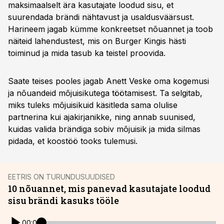
maksimaalselt ära kasutajate loodud sisu, et
suurendada brändi nähtavust ja usaldusväärsust.
Harineem jagab kümme konkreetset nõuannet ja toob
näiteid lahendustest, mis on Burger Kingis hästi
toiminud ja mida tasub ka teistel proovida.
Saate teises pooles jagab Anett Veske oma kogemusi
ja nõuandeid mõjuisikutega töötamisest. Ta selgitab,
miks tuleks mõjuisikuid käsitleda sama olulise
partnerina kui ajakirjanikke, ning annab suunised,
kuidas valida brändiga sobiv mõjuisik ja mida silmas
pidada, et koostöö tooks tulemusi.
EETRIS ON TURUNDUSUUDISED
10 nõuannet, mis panevad kasutajate loodud
sisu brändi kasuks tööle
00:00