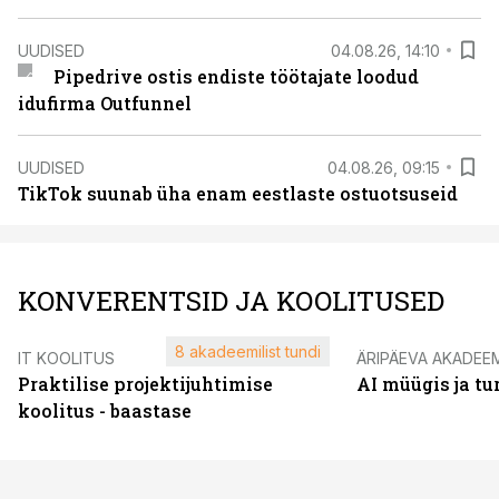
UUDISED
04.08.26, 14:10
Pipedrive ostis endiste töötajate loodud
idufirma Outfunnel
UUDISED
04.08.26, 09:15
TikTok suunab üha enam eestlaste ostuotsuseid
KONVERENTSID JA KOOLITUSED
8 akadeemilist tundi
IT KOOLITUS
ÄRIPÄEVA AKADEE
Praktilise projektijuhtimise
AI müügis ja t
koolitus - baastase