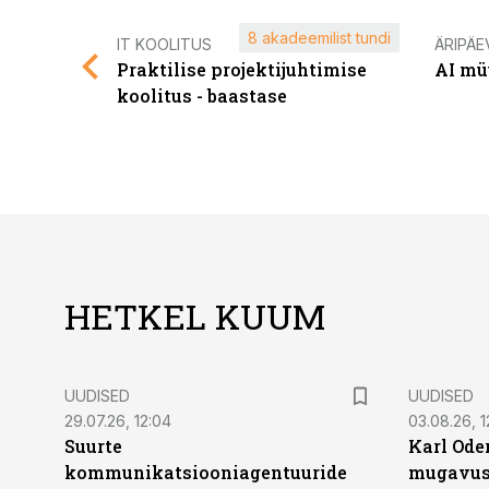
8 akadeemilist tundi
IT KOOLITUS
ÄRIPÄE
Praktilise projektijuhtimise
AI mü
koolitus - baastase
HETKEL KUUM
UUDISED
UUDISED
29.07.26, 12:04
03.08.26, 1
Suurte
Karl Oder
kommunikatsiooniagentuuride
mugavust