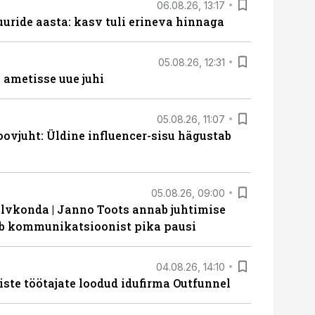
06.08.26, 13:17
uride aasta: kasv tuli erineva hinnaga
05.08.26, 12:31
ametisse uue juhi
05.08.26, 11:07
ovjuht: Üldine influencer-sisu hägustab
05.08.26, 09:00
lvkonda | Janno Toots annab juhtimise
eeb kommunikatsioonist pika pausi
04.08.26, 14:10
iste töötajate loodud idufirma Outfunnel