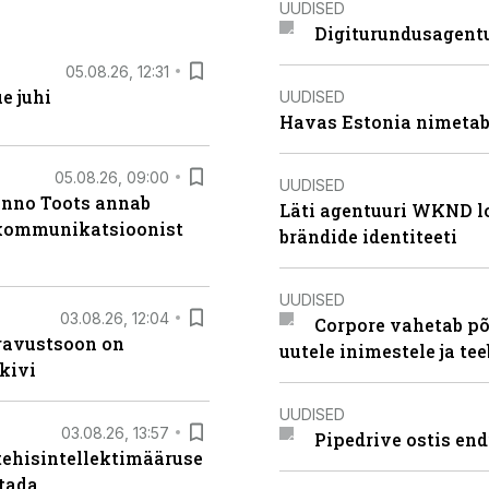
UUDISED
Digiturundusagentu
05.08.26, 12:31
e juhi
UUDISED
Havas Estonia nimetab 
05.08.26, 09:00
UUDISED
anno Toots annab
Läti agentuuri WKND lo
b kommunikatsioonist
brändide identiteeti
UUDISED
03.08.26, 12:04
Corpore vahetab põ
ugavustsoon on
uutele inimestele ja t
kivi
UUDISED
03.08.26, 13:57
Pipedrive ostis end
tehisintellektimääruse
stada