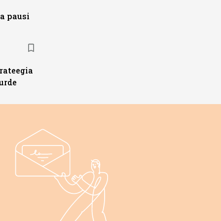
a pausi
trateegia
urde