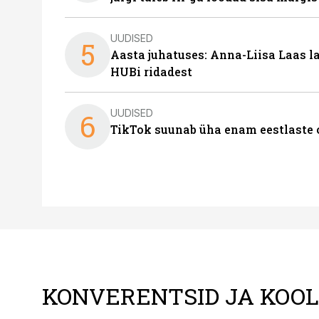
UUDISED
5
Aasta juhatuses: Anna-Liisa Laas 
HUBi ridadest
UUDISED
6
TikTok suunab üha enam eestlaste 
KONVERENTSID JA KOO