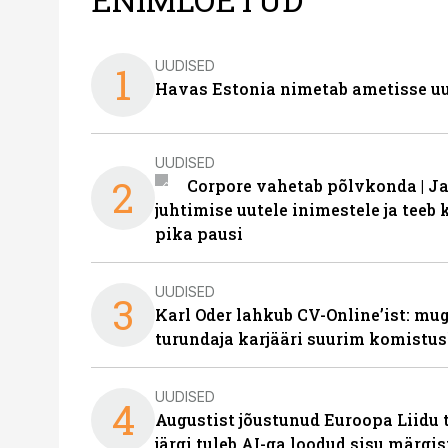
UUDISED
1
Havas Estonia nimetab ametisse uu
UUDISED
2
Corpore vahetab põlvkonda | J
juhtimise uutele inimestele ja tee
pika pausi
UUDISED
3
Karl Oder lahkub CV-Online’ist: m
turundaja karjääri suurim komistus
UUDISED
4
Augustist jõustunud Euroopa Liidu 
järgi tuleb AI-ga loodud sisu märgi