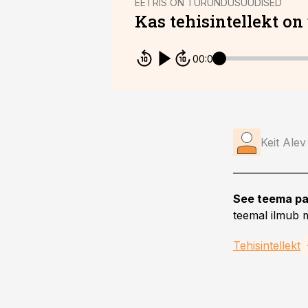
EETRIS ON TURUNDUSUUDISED
Kas tehisintellekt on
00:00
Keit Alev
See teema pa
teemal ilmub m
Tehisintellekt