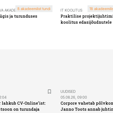
8 akadeemilist tundi
18 akadeemilis
VA AKADEEMIA
IT KOOLITUS
ügis ja turunduses
Praktilise projektijuhtim
koolitus edasijõudnutele
UUDISED
2:04
05.08.26, 09:00
 lahkub CV-Online’ist:
Corpore vahetab põlvkon
soon on turundaja
Janno Toots annab juhti