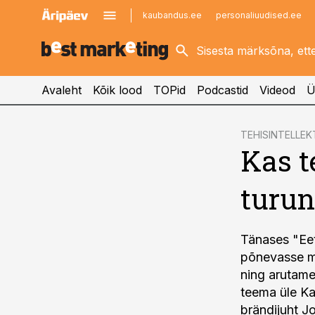
kaubandus.ee
personaliuudised.ee
kinnisvarauudised.ee
imelineajalugu.ee
logistikauudised.ee
imelineteadus.ee
Avaleht
Kõik lood
TOPid
Podcastid
Videod
Ü
cebook
cebook
TEHISINTELLEK
Kas t
Twitter)
Twitter)
kedIn
kedIn
turun
ail
ail
k
k
Tänases "Ee
põnevasse m
ning arutame
teema üle Ka
brändijuht Jo