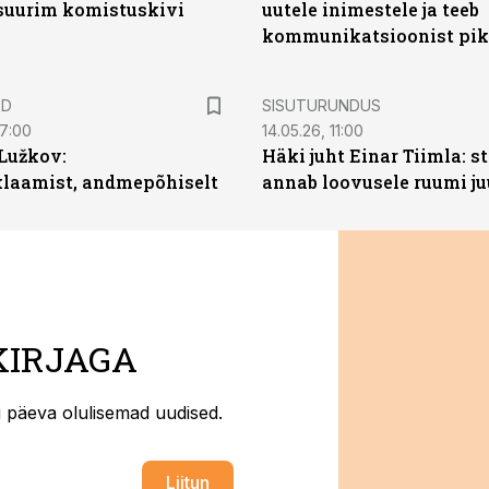
 suurim komistuskivi
uutele inimestele ja teeb
kommunikatsioonist pik
ST
ED
SISUTURUNDUS
07:00
14.05.26, 11:00
Lužkov:
Häki juht Einar Tiimla: s
klaamist, andmepõhiselt
annab loovusele ruumi ju
KIRJAGA
ti päeva olulisemad uudised.
Liitun