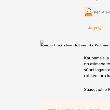
Keit Alev
Jaga
Agentuur Imagine loovjuht Sven Luka, Kaubamaja tu
Kaubamaja ja
on esimene te
sünni tagamaad
rohkem ära k
Saadet juhib K