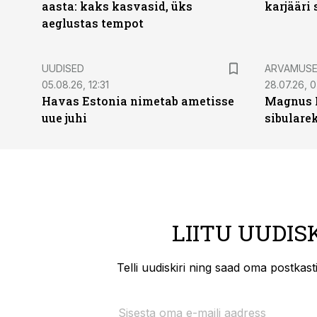
aasta: kaks kasvasid, üks
karjääri
aeglustas tempot
UUDISED
ARVAMUS
05.08.26, 12:31
28.07.26, 
Havas Estonia nimetab ametisse
Magnus 
uue juhi
sibulare
LIITU UUDIS
Telli uudiskiri ning saad oma postkas