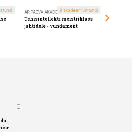
t tundi
8 akadeemilist tundi
ÄRIPÄEVA AKADEEMIA
ÄRIPÄEVA 
ise
Tehisintellekti meistriklass
Edukate f
juhtidele - vundament
kliendiü
da |
mise