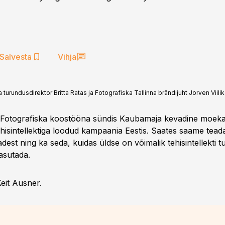
Salvesta
Vihja
rundusdirektor Britta Ratas ja Fotografiska Tallinna brändijuht Jorven Viilik
 Fotografiska koostööna sündis Kaubamaja kevadine moek
hisintellektiga loodud kampaania Eestis. Saates saame tea
est ning ka seda, kuidas üldse on võimalik tehisintellekti 
asutada.
eit Ausner.