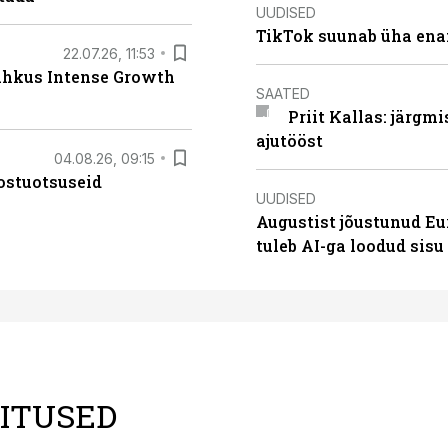
UUDISED
TikTok suunab üha ena
22.07.26, 11:53
lahkus Intense Growth
SAATED
Priit Kallas: järgm
ajutööst
04.08.26, 09:15
ostuotsuseid
UUDISED
Augustist jõustunud Eu
tuleb AI-ga loodud sis
LITUSED