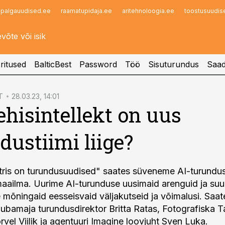
palgauudised.ee
raamatupidaja.ee
aritehnoloogia.ee
toostusuudis
Infopank
Radar
ritused
BalticBest
Password
Töö
Sisuturundus
Saad
T
28.03.23, 14:01
ehisintellekt on uus
dustiimi liige?
tris on turundusuudised" saates süveneme AI-turundu
aailma. Uurime AI-turunduse uusimaid arenguid ja su
 mõningaid eesseisvaid väljakutseid ja võimalusi. Saat
ubamaja turundusdirektor Britta Ratas, Fotografiska Ta
rvel Viilik ja agentuuri Imagine loovjuht Sven Luka.