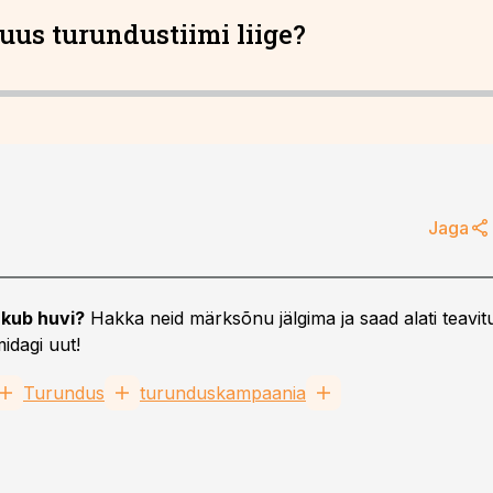
 uus turundustiimi liige?
Jaga
kub huvi?
Hakka neid märksõnu jälgima ja saad alati teavitu
idagi uut!
Turundus
turunduskampaania