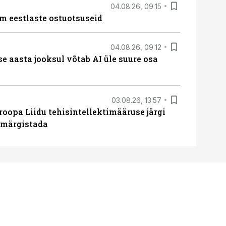
04.08.26, 09:15
m eestlaste ostuotsuseid
04.08.26, 09:12
ise aasta jooksul võtab AI üle suure osa
03.08.26, 13:57
roopa Liidu tehisintellektimääruse järgi
u märgistada