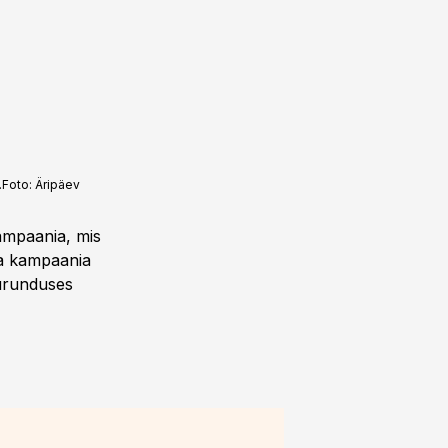
.
Foto:
Äripäev
ampaania, mis
da kampaania
turunduses