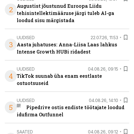
Augustist jõustunud Euroopa Liidu
2
tehisintellektimääruse järgi tuleb AI-ga
loodud sisu märgistada
UUDISED
22.07.26, 11:53
3
Aasta juhatuses: Anna-Liisa Laas lahkus
Intense Growth HUBi ridadest
UUDISED
04.08.26, 09:15
4
TikTok suunab üha enam eestlaste
ostuotsuseid
UUDISED
04.08.26, 14:10
5
Pipedrive ostis endiste töötajate loodud
idufirma Outfunnel
SAATED
04.08.26, 09:12