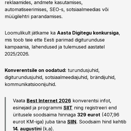
reklaamides, andmete kasutamises,
automatiseerimises, SEO-s, sotsiaalmeedias või
müügilehtri parandamises.
Loomulikult jätkame ka
Aasta Digitegu konkursiga
,
mis toob teie ette Eesti parimad digiturunduse
kampaania, lahendused ja tulemused aastatel
2025/2026.
Konverentsile on oodatud:
turundusjuhid,
digiturundusjuhid, sotsiaalmeediajuhid, brändijuhid,
kommunikatsioonijuhid.
Vaata
Best Internet 2026
konverentsi infot,
esinejaid ja programmi
SIIT
ning registreeri end
üritusele soodsaima hinnaga
329
eurot
(407,96
eurot KM-iga) juba täna
SIIN
. Soodsaim hind kehtib
14. augustini
(k.a).