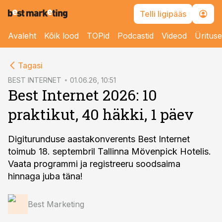
Telli ligipääs
Avaleht
Kõik lood
TOPid
Podcastid
Videod
Üritus
cebook
cebook
Tagasi
Twitter)
Twitter)
BEST INTERNET
01.06.26, 10:51
Best Internet 2026: 10
kedIn
kedIn
praktikut, 40 häkki, 1 päev
ail
ail
k
k
Digiturunduse aastakonverents Best Internet
toimub 18. septembril Tallinna Mövenpick Hotelis.
Vaata programmi ja registreeru soodsaima
hinnaga juba täna!
Best Marketing