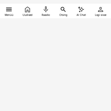
Menüü
Uudised
Raadio
Otsing
AI Chat
Logi sisse
Vana-Lõuna 39/1, 19094 Tallinn
(+372) 667 0111
bestmarketing@best-marketing.ee
Telli
Reklaam
Firmast
Sisu kasutamisõigused
Ajakirjaniku
eetikakoodeks
Üldtingimused
Privaatsustingimused
Küpsiste poliitika
KKK
Eesti Meediaettevõtete
Eelistuste haldamine