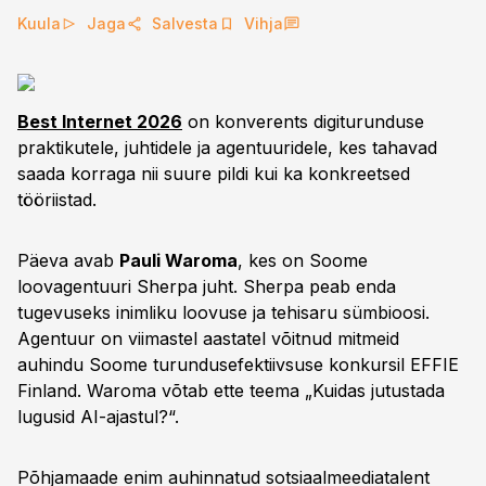
Kuula
Jaga
Salvesta
Vihja
Best Internet 2026
on konverents digiturunduse
praktikutele, juhtidele ja agentuuridele, kes tahavad
saada korraga nii suure pildi kui ka konkreetsed
tööriistad.
Päeva avab
Pauli Waroma
, kes on Soome
loovagentuuri Sherpa juht. Sherpa peab enda
tugevuseks inimliku loovuse ja tehisaru sümbioosi.
Agentuur on viimastel aastatel võitnud mitmeid
auhindu Soome turundusefektiivsuse konkursil EFFIE
Finland. Waroma võtab ette teema „Kuidas jutustada
lugusid AI-ajastul?“.
Põhjamaade enim auhinnatud sotsiaalmeediatalent