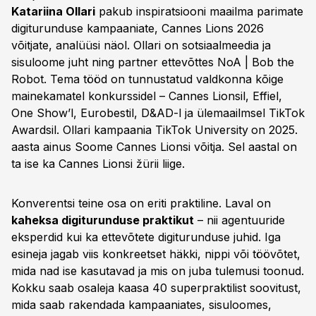
Katariina Ollari
pakub inspiratsiooni maailma parimate
digiturunduse kampaaniate, Cannes Lions 2026
võitjate, analüüsi näol. Ollari on sotsiaalmeedia ja
sisuloome juht ning partner ettevõttes NoA | Bob the
Robot. Tema tööd on tunnustatud valdkonna kõige
mainekamatel konkurssidel – Cannes Lionsil, Effiel,
One Show’l, Eurobestil, D&AD-l ja ülemaailmsel TikTok
Awardsil. Ollari kampaania TikTok University
on 2025.
aasta ainus Soome Cannes Lionsi võitja. Sel aastal on
ta ise ka Cannes Lionsi žürii liige.
Konverentsi teine osa on eriti praktiline. Laval on
kaheksa digiturunduse praktikut
– nii agentuuride
eksperdid kui ka ettevõtete digiturunduse juhid. Iga
esineja jagab viis konkreetset häkki, nippi või töövõtet,
mida nad ise kasutavad ja mis on juba tulemusi toonud.
Kokku saab osaleja kaasa 40 superpraktilist soovitust,
mida saab rakendada kampaaniates, sisuloomes,