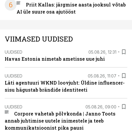
6
Priit Kallas: järgmise aasta jooksul võtab
AI üle suure osa ajutööst
VIIMASED UUDISED
UUDISED
05.08.26, 12:31
Havas Estonia nimetab ametisse uue juhi
UUDISED
05.08.26, 11:07
Läti agentuuri WKND loovjuht: Üldine influencer-
sisu hägustab brändide identiteeti
UUDISED
05.08.26, 09:00
Corpore vahetab põlvkonda | Janno Toots
annab juhtimise uutele inimestele ja teeb
kommunikatsioonist pika pausi