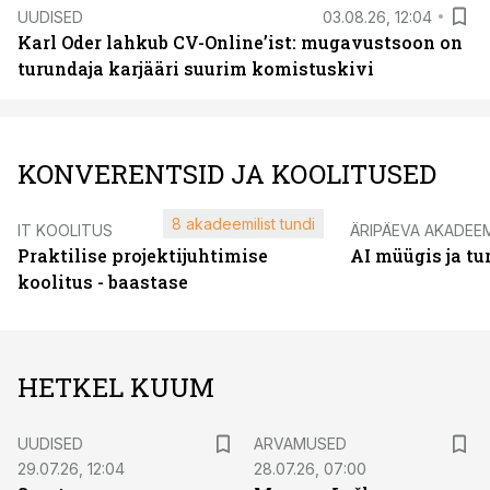
UUDISED
03.08.26, 12:04
Karl Oder lahkub CV-Online’ist: mugavustsoon on
turundaja karjääri suurim komistuskivi
KONVERENTSID JA KOOLITUSED
8 akadeemilist tundi
IT KOOLITUS
ÄRIPÄEVA AKADEE
Praktilise projektijuhtimise
AI müügis ja t
koolitus - baastase
HETKEL KUUM
UUDISED
ARVAMUSED
29.07.26, 12:04
28.07.26, 07:00