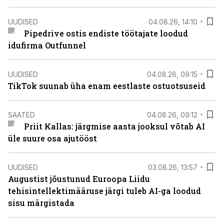
UUDISED
04.08.26, 14:10
Pipedrive ostis endiste töötajate loodud
idufirma Outfunnel
UUDISED
04.08.26, 09:15
TikTok suunab üha enam eestlaste ostuotsuseid
SAATED
04.08.26, 09:12
Priit Kallas: järgmise aasta jooksul võtab AI
üle suure osa ajutööst
UUDISED
03.08.26, 13:57
Augustist jõustunud Euroopa Liidu
tehisintellektimääruse järgi tuleb AI-ga loodud
sisu märgistada