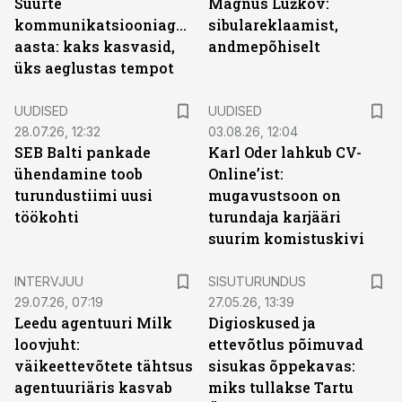
Suurte
Magnus Lužkov:
kommunikatsiooniagentuuride
sibulareklaamist,
aasta: kaks kasvasid,
andmepõhiselt
üks aeglustas tempot
UUDISED
UUDISED
28.07.26, 12:32
03.08.26, 12:04
SEB Balti pankade
Karl Oder lahkub CV-
ühendamine toob
Online’ist:
turundustiimi uusi
mugavustsoon on
töökohti
turundaja karjääri
suurim komistuskivi
ST
INTERVJUU
SISUTURUNDUS
29.07.26, 07:19
27.05.26, 13:39
Leedu agentuuri Milk
Digioskused ja
loovjuht:
ettevõtlus põimuvad
väikeettevõtete tähtsus
sisukas õppekavas:
agentuuriäris kasvab
miks tullakse Tartu