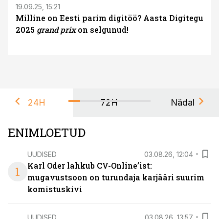
19.09.25, 15:21
Milline on Eesti parim digitöö? Aasta Digitegu
2025
grand prix
on selgunud!
24H
72H
Nädal
ENIMLOETUD
UUDISED
03.08.26, 12:04
Karl Oder lahkub CV-Online’ist:
1
mugavustsoon on turundaja karjääri suurim
komistuskivi
UUDISED
03.08.26, 13:57