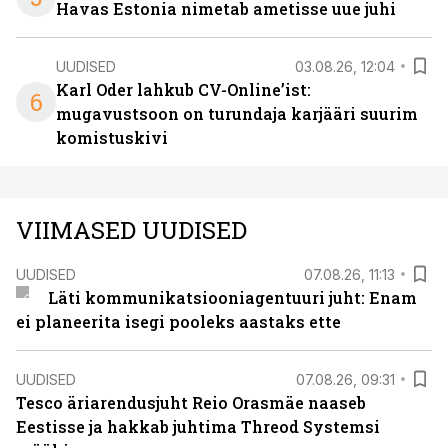
Havas Estonia nimetab ametisse uue juhi
UUDISED
03.08.26, 12:04
Karl Oder lahkub CV-Online’ist:
6
mugavustsoon on turundaja karjääri suurim
komistuskivi
VIIMASED UUDISED
UUDISED
07.08.26, 11:13
Läti kommunikatsiooniagentuuri juht: Enam
ei planeerita isegi pooleks aastaks ette
UUDISED
07.08.26, 09:31
Tesco äriarendusjuht Reio Orasmäe naaseb
Eestisse ja hakkab juhtima Threod Systemsi