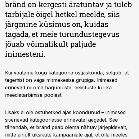
bränd on kergesti äratuntav ja tuleb
tarbijale õigel hetkel meelde, siis
järgmine küsimus on, kuidas
tagada, et meie turundustegevus
jõuab võimalikult paljude
inimesteni.
Kui vaatame kogu kategooria ostjaskonda, selgub, et
tegemist on väga mitmekesise grupiga. Inimesed
erinevad nii oma harjumuste, eelistuste kui ka
meediatarbimise poolest.
Lisaks ei ole ostuhetked ajas koondunud – inimesed
sisenevad kategooriasse erinevatel aegadel. See
tähendab, et bränd peab olema nähtav järjepidevalt,
mitte ainult üksikute kampaaniate ajal, et olla meeles