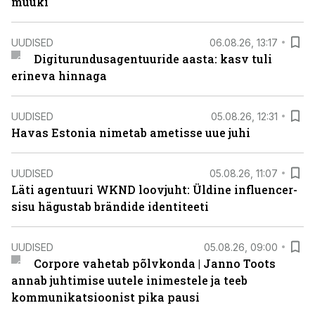
müüki
UUDISED
06.08.26, 13:17
Digiturundusagentuuride aasta: kasv tuli
erineva hinnaga
UUDISED
05.08.26, 12:31
Havas Estonia nimetab ametisse uue juhi
UUDISED
05.08.26, 11:07
Läti agentuuri WKND loovjuht: Üldine influencer-
sisu hägustab brändide identiteeti
UUDISED
05.08.26, 09:00
Corpore vahetab põlvkonda | Janno Toots
annab juhtimise uutele inimestele ja teeb
kommunikatsioonist pika pausi