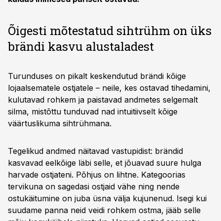
Õigesti mõtestatud sihtrühm on üks
brändi kasvu alustaladest
Turunduses on pikalt keskendutud brändi kõige
lojaalsematele ostjatele – neile, kes ostavad tihedamini,
kulutavad rohkem ja paistavad andmetes selgemalt
silma, mistõttu tunduvad nad intuitiivselt kõige
väärtuslikuma sihtrühmana.
Tegelikud andmed näitavad vastupidist: brändid
kasvavad eelkõige läbi selle, et jõuavad suure hulga
harvade ostjateni. Põhjus on lihtne. Kategoorias
tervikuna on sagedasi ostjaid vähe ning nende
ostukäitumine on juba üsna välja kujunenud. Isegi kui
suudame panna neid veidi rohkem ostma, jääb selle