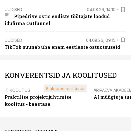
UUDISED
04.08.26, 14:10
Pipedrive ostis endiste töötajate loodud
idufirma Outfunnel
UUDISED
04.08.26, 09:15
TikTok suunab üha enam eestlaste ostuotsuseid
KONVERENTSID JA KOOLITUSED
8 akadeemilist tundi
IT KOOLITUS
ÄRIPÄEVA AKADEE
Praktilise projektijuhtimise
AI müügis ja t
koolitus - baastase