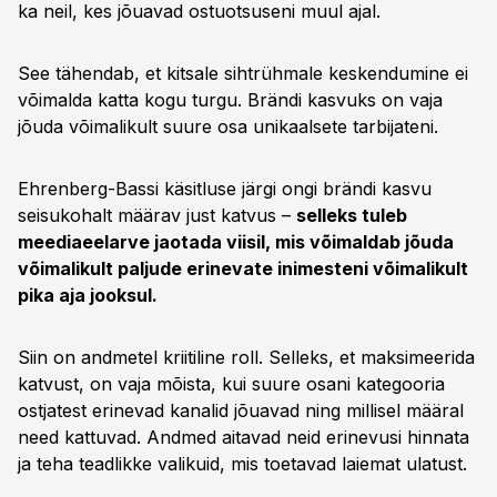
ka neil, kes jõuavad ostuotsuseni muul ajal.
See tähendab, et kitsale sihtrühmale keskendumine ei
võimalda katta kogu turgu. Brändi kasvuks on vaja
jõuda võimalikult suure osa unikaalsete tarbijateni.
Ehrenberg-Bassi käsitluse järgi ongi brändi kasvu
seisukohalt määrav just katvus –
selleks tuleb
meediaeelarve jaotada viisil, mis võimaldab jõuda
võimalikult paljude erinevate inimesteni võimalikult
pika aja jooksul.
Siin on andmetel kriitiline roll. Selleks, et maksimeerida
katvust, on vaja mõista, kui suure osani kategooria
ostjatest erinevad kanalid jõuavad ning millisel määral
need kattuvad. Andmed aitavad neid erinevusi hinnata
ja teha teadlikke valikuid, mis toetavad laiemat ulatust.