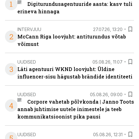
1
Digiturundusagentuuride aasta: kasv tuli
erineva hinnaga
INTERVJUU
27.07.26, 13:20
2
McCann Riga loovjuht: antiturundus võtab
võimust
UUDISED
05.08.26, 11:07
3
Läti agentuuri WKND loovjuht: Üldine
influencer-sisu hägustab brändide identiteeti
UUDISED
05.08.26, 09:00
Corpore vahetab põlvkonda | Janno Toots
4
annab juhtimise uutele inimestele ja teeb
kommunikatsioonist pika pausi
UUDISED
05.08.26, 12:31
5