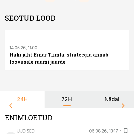
SEOTUD LOOD
ST
14.05.26, 11:00
Häki juht Einar Tiimla: strateegia annab
loovusele ruumi juurde
24H
72H
Nädal
ENIMLOETUD
UUDISED
06.08.26, 13:17