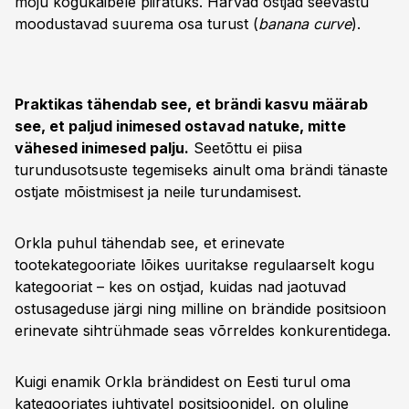
mõju kogukäibele piiratuks. Harvad ostjad seevastu
moodustavad suurema osa turust (
banana curve
).
Praktikas tähendab see, et brändi kasvu määrab
see, et paljud inimesed ostavad natuke, mitte
vähesed inimesed palju.
Seetõttu ei piisa
turundusotsuste tegemiseks ainult oma brändi tänaste
ostjate mõistmisest ja neile turundamisest.
Orkla puhul tähendab see, et erinevate
tootekategooriate lõikes uuritakse regulaarselt kogu
kategooriat – kes on ostjad, kuidas nad jaotuvad
ostusageduse järgi ning milline on brändide positsioon
erinevate sihtrühmade seas võrreldes konkurentidega.
Kuigi enamik Orkla brändidest on Eesti turul oma
kategooriates juhtivatel positsioonidel, on oluline