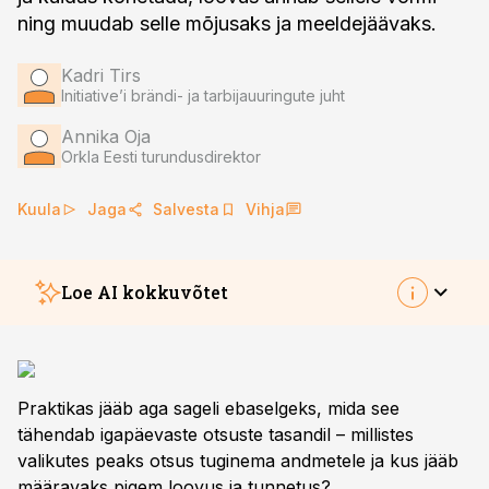
ning muudab selle mõjusaks ja meeldejäävaks.
Kadri Tirs
Initiative’i brändi- ja tarbijauuringute juht
Annika Oja
Orkla Eesti turundusdirektor
Kuula
Jaga
Salvesta
Vihja
Loe AI kokkuvõtet
Orkla
ja
Initiative
järeldavad andmepõhise
turunduse praktikast, et brändi kasv tuleb eelkõige
Praktikas jääb aga sageli ebaselgeks, mida see
paljude harvade ostjateni jõudmisest, mitte vaid
tähendab igapäevaste otsuste tasandil – millistes
lojaalsete klientide hoidmisest.
Annika Oja
sõnul
valikutes peaks otsus tuginema andmetele ja kus jääb
tuleb selleks mõista kogu kategooriat, kaardistada
määravaks pigem loovus ja tunnetus?