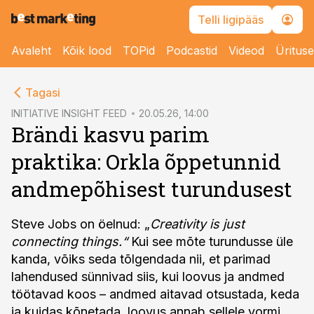
Telli ligipääs
Avaleht
Kõik lood
TOPid
Podcastid
Videod
Üritus
cebook
cebook
Tagasi
Twitter)
Twitter)
INITIATIVE INSIGHT FEED
20.05.26, 14:00
Brändi kasvu parim
kedIn
kedIn
praktika: Orkla õppetunnid
ail
ail
andmepõhisest turundusest
k
k
Steve Jobs on öelnud: „
Creativity is just
connecting things.“
Kui see mõte turundusse üle
kanda, võiks seda tõlgendada nii, et parimad
lahendused sünnivad siis, kui loovus ja andmed
töötavad koos – andmed aitavad otsustada, keda
ja kuidas kõnetada, loovus annab sellele vormi