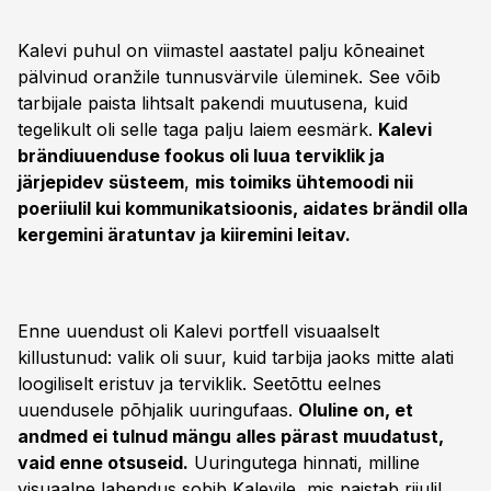
Kalevi puhul on viimastel aastatel palju kõneainet
pälvinud oranžile tunnusvärvile üleminek. See võib
tarbijale paista lihtsalt pakendi muutusena, kuid
tegelikult oli selle taga palju laiem eesmärk.
Kalevi
brändiuuenduse fookus oli luua terviklik ja
järjepidev süsteem
,
mis toimiks ühtemoodi nii
poeriiulil kui kommunikatsioonis,
aidates brändil olla
kergemini äratuntav ja kiiremini leitav.
Enne uuendust oli Kalevi portfell visuaalselt
killustunud: valik oli suur, kuid tarbija jaoks mitte alati
loogiliselt eristuv ja terviklik. Seetõttu eelnes
uuendusele põhjalik uuringufaas.
Oluline on, et
andmed ei tulnud mängu alles pärast muudatust,
vaid enne otsuseid.
Uuringutega hinnati, milline
visuaalne lahendus sobib Kalevile, mis paistab riiulil