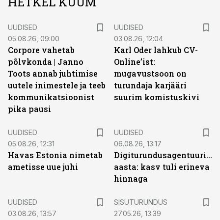
HETKEL KUUM
UUDISED
UUDISED
05.08.26, 09:00
03.08.26, 12:04
Corpore vahetab
Karl Oder lahkub CV-
põlvkonda | Janno
Online’ist:
Toots annab juhtimise
mugavustsoon on
uutele inimestele ja teeb
turundaja karjääri
kommunikatsioonist
suurim komistuskivi
pika pausi
UUDISED
UUDISED
05.08.26, 12:31
06.08.26, 13:17
Havas Estonia nimetab
Digiturundusagentuuride
ametisse uue juhi
aasta: kasv tuli erineva
hinnaga
ST
UUDISED
SISUTURUNDUS
03.08.26, 13:57
27.05.26, 13:39