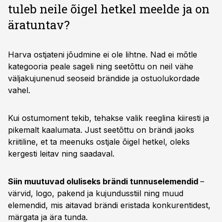
tuleb neile õigel hetkel meelde ja on
äratuntav?
Harva ostjateni jõudmine ei ole lihtne. Nad ei mõtle
kategooria peale sageli ning seetõttu on neil vähe
väljakujunenud seoseid brändide ja ostuolukordade
vahel.
Kui ostumoment tekib, tehakse valik reeglina kiiresti ja
pikemalt kaalumata. Just seetõttu on brändi jaoks
kriitiline, et ta meenuks ostjale õigel hetkel, oleks
kergesti leitav ning saadaval.
Siin muutuvad oluliseks brändi tunnuselemendid
–
värvid, logo, pakend ja kujundusstiil ning muud
elemendid, mis aitavad brändi eristada konkurentidest,
märgata ja ära tunda.