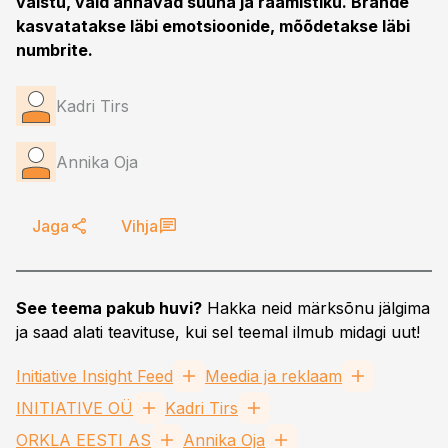
vaistu, vaid annavad suuna ja raamistiku. Brände
kasvatatakse läbi emotsioonide, mõõdetakse läbi
numbrite.
Kadri Tirs
Annika Oja
Jaga
Vihja
See teema pakub huvi?
Hakka neid märksõnu jälgima
ja saad alati teavituse, kui sel teemal ilmub midagi uut!
Initiative Insight Feed
Meedia ja reklaam
INITIATIVE OÜ
Kadri Tirs
ORKLA EESTI AS
Annika Oja