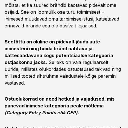
mõista, et ka suured brändid kaotavad pidevalt oma
ostjaid. See on loomulik osa turu toimimisest –
inimesed muudavad oma tarbimiseelistusi, katsetavad
erinevaid brände ega ole püsivalt lojaalsed.
Seetõttu on oluline on pidevalt jõuda uute
inimesteni ning hoida bränd nähtava ja
kättesaadavana kogu potentsiaalse kategooria
ostjaskonna jaoks.
Selleks on vaja regulaarselt
uurida, millistes olukordades ostuotsused tekivad ning
millised tooted sihtrühma vajadustele kõige paremini
vastavad.
Ostuolukorrad on need hetked ja vajadused, mis
panevad inimese kategooria peale mõtlema
(Category Entry Points ehk CEP).