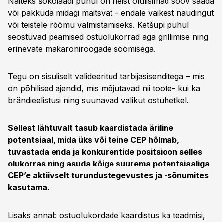
Näiteks šokolaadi puhul on neist olulisimad soov saada
või pakkuda midagi maitsvat - endale väikest naudingut
või teistele rõõmu valmistamiseks. Ketšupi puhul
seostuvad peamised ostuolukorrad aga grillimise ning
erinevate makaroniroogade söömisega.
Tegu on sisuliselt valideeritud tarbijasisenditega – mis
on põhilised ajendid, mis mõjutavad nii toote- kui ka
brändieelistusi ning suunavad valikut ostuhetkel.
Sellest lähtuvalt tasub kaardistada äriline
potentsiaal, mida üks või teine CEP hõlmab,
tuvastada enda ja konkurentide positsioon selles
olukorras ning asuda kõige suurema potentsiaaliga
CEP’e aktiivselt turundustegevustes ja -sõnumites
kasutama.
Lisaks annab ostuolukordade kaardistus ka teadmisi,