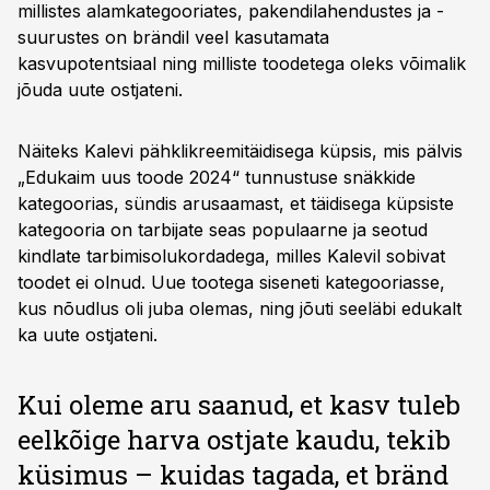
millistes alamkategooriates, pakendilahendustes ja -
suurustes on brändil veel kasutamata
kasvupotentsiaal ning milliste toodetega oleks võimalik
jõuda uute ostjateni.
Näiteks Kalevi pähklikreemitäidisega küpsis, mis pälvis
„Edukaim uus toode 2024“ tunnustuse snäkkide
kategoorias, sündis arusaamast, et täidisega küpsiste
kategooria on tarbijate seas populaarne ja seotud
kindlate tarbimisolukordadega, milles Kalevil sobivat
toodet ei olnud. Uue tootega siseneti kategooriasse,
kus nõudlus oli juba olemas, ning jõuti seeläbi edukalt
ka uute ostjateni.
Kui oleme aru saanud, et kasv tuleb
eelkõige harva ostjate kaudu, tekib
küsimus – kuidas tagada, et bränd