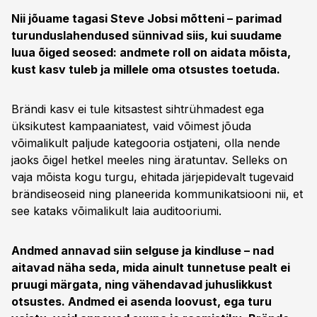
Nii jõuame tagasi Steve Jobsi mõtteni – parimad
turunduslahendused sünnivad siis, kui suudame
luua õiged seosed: andmete roll on aidata mõista,
kust kasv tuleb ja millele oma otsustes toetuda.
Brändi kasv ei tule kitsastest sihtrühmadest ega
üksikutest kampaaniatest, vaid võimest jõuda
võimalikult paljude kategooria ostjateni, olla nende
jaoks õigel hetkel meeles ning äratuntav. Selleks on
vaja mõista kogu turgu, ehitada järjepidevalt tugevaid
brändiseoseid ning planeerida kommunikatsiooni nii, et
see kataks võimalikult laia auditooriumi.
Andmed annavad siin selguse ja kindluse – nad
aitavad näha seda, mida ainult tunnetuse pealt ei
pruugi märgata, ning vähendavad juhuslikkust
otsustes. Andmed ei asenda loovust, ega turu