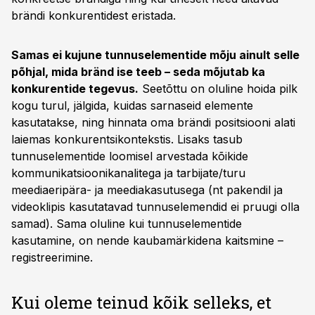
brändi konkurentidest eristada.
Samas ei kujune tunnuselementide mõju ainult selle
põhjal, mida bränd ise teeb – seda mõjutab ka
konkurentide tegevus.
Seetõttu on oluline hoida pilk
kogu turul, jälgida, kuidas sarnaseid elemente
kasutatakse, ning hinnata oma brändi positsiooni alati
laiemas konkurentsikontekstis. Lisaks tasub
tunnuselementide loomisel arvestada kõikide
kommunikatsioonikanalitega ja tarbijate/turu
meediaeripära- ja meediakasutusega (nt pakendil ja
videoklipis kasutatavad tunnuselemendid ei pruugi olla
samad). Sama oluline kui tunnuselementide
kasutamine, on nende kaubamärkidena kaitsmine –
registreerimine.
Kui oleme teinud kõik selleks, et