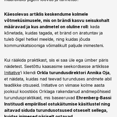
ostuolukorrad ja hoida bränd õigel hetkel meeles.
Näitena toob artikkel
Kalevi
pakendiuuenduse ja
Käesolevas artiklis keskendume kolmele
uue küpsise lansseerimise, mille taga olid uuringud
võtmeküsimusele, mis on brändi kasvu seisukohalt
tarbijavajaduste, äratuntavuse ja katvuse kohta.
määravad ja kus andmetel on oluline roll:
keda
kõnetada, kuidas tagada, et bränd on äratuntav ja
tuleb õigel hetkel meelde, ning kuidas jõuda
kommunikatsiooniga võimalikult paljude inimesteni.
Kui rääkida praktikast, siis ei saa üle ega ümber päris
näidetest. Seetõttu kaasasime seekordsesse artiklisse
Initiative
’i kliendi
Orkla turundusdirektori Annika Oja
,
et näidata, kuidas nad teevad turunduses andmete abil
teadlikke otsuseid. Initiative on viimase kolme aasta
jooksul koostöös Orklaga rakendanud andmepõhiseid
turunduspraktikaid, mis baseeruvad
Ehrenberg-Bassi
Instituudi empiirilisel ostukäitumise käsitlustel ning
aitavad siduda turundusotsused otseselt sellega,
kuidas inimesed päriselt ostavad.