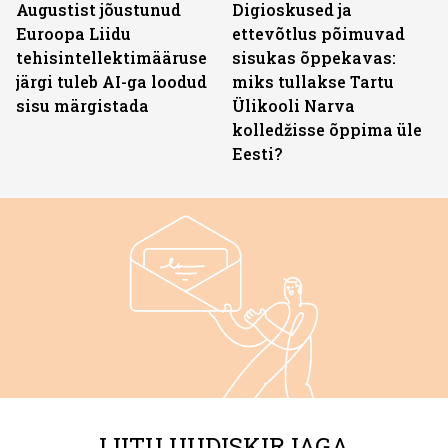
Augustist jõustunud
Digioskused ja
Euroopa Liidu
ettevõtlus põimuvad
tehisintellektimääruse
sisukas õppekavas:
järgi tuleb AI-ga loodud
miks tullakse Tartu
sisu märgistada
Ülikooli Narva
kolledžisse õppima üle
Eesti?
LIITU UUDISKIRJAGA