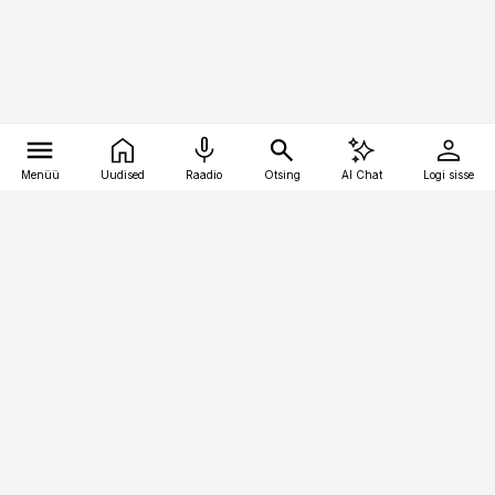
Menüü
Uudised
Raadio
Otsing
AI Chat
Logi sisse
Vana-Lõuna 39/1, 19094 Tallinn
(+372) 667 0111
bestmarketing@best-marketing.ee
Telli
Reklaam
Firmast
Sisu kasutamisõigused
Ajakirjaniku