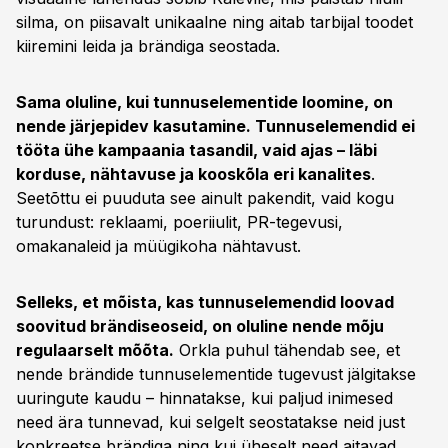
silma, on piisavalt unikaalne ning aitab tarbijal toodet
kiiremini leida ja brändiga seostada.
Sama oluline, kui tunnuselementide loomine, on
nende järjepidev kasutamine. Tunnuselemendid ei
tööta ühe kampaania tasandil, vaid ajas – läbi
korduse, nähtavuse ja kooskõla eri kanalites
.
Seetõttu ei puuduta see ainult pakendit, vaid kogu
turundust: reklaami, poeriiulit, PR-tegevusi,
omakanaleid ja müügikoha nähtavust.
Selleks, et mõista, kas tunnuselemendid loovad
soovitud brändiseoseid, on oluline nende mõju
regulaarselt mõõta.
Orkla puhul tähendab see, et
nende brändide tunnuselementide tugevust jälgitakse
uuringute kaudu – hinnatakse, kui paljud inimesed
need ära tunnevad, kui selgelt seostatakse neid just
konkreetse brändiga ning kui üheselt need aitavad