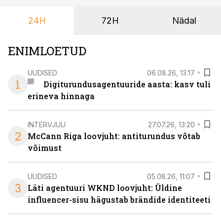
24H
72H
Nädal
ENIMLOETUD
UUDISED
06.08.26, 13:17
1
Digiturundusagentuuride aasta: kasv tuli
erineva hinnaga
INTERVJUU
27.07.26, 13:20
2
McCann Riga loovjuht: antiturundus võtab
võimust
UUDISED
05.08.26, 11:07
3
Läti agentuuri WKND loovjuht: Üldine
influencer-sisu hägustab brändide identiteeti