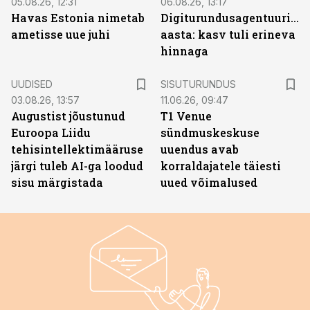
05.08.26, 12:31
06.08.26, 13:17
Havas Estonia nimetab
Digiturundusagentuuride
ametisse uue juhi
aasta: kasv tuli erineva
hinnaga
ST
UUDISED
SISUTURUNDUS
03.08.26, 13:57
11.06.26, 09:47
Augustist jõustunud
T1 Venue
Euroopa Liidu
sündmuskeskuse
tehisintellektimääruse
uuendus avab
järgi tuleb AI-ga loodud
korraldajatele täiesti
sisu märgistada
uued võimalused