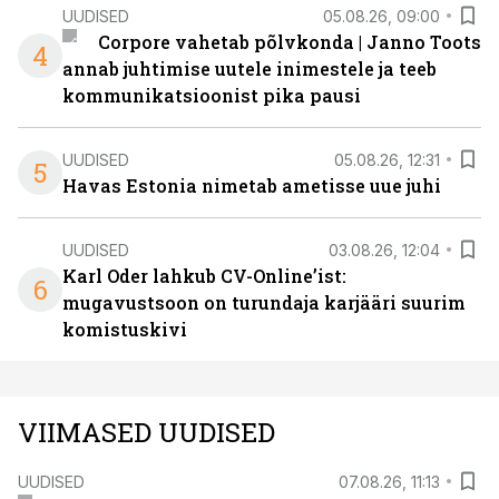
UUDISED
05.08.26, 09:00
Corpore vahetab põlvkonda | Janno Toots
4
annab juhtimise uutele inimestele ja teeb
kommunikatsioonist pika pausi
UUDISED
05.08.26, 12:31
5
Havas Estonia nimetab ametisse uue juhi
UUDISED
03.08.26, 12:04
Karl Oder lahkub CV-Online’ist:
6
mugavustsoon on turundaja karjääri suurim
komistuskivi
VIIMASED UUDISED
UUDISED
07.08.26, 11:13