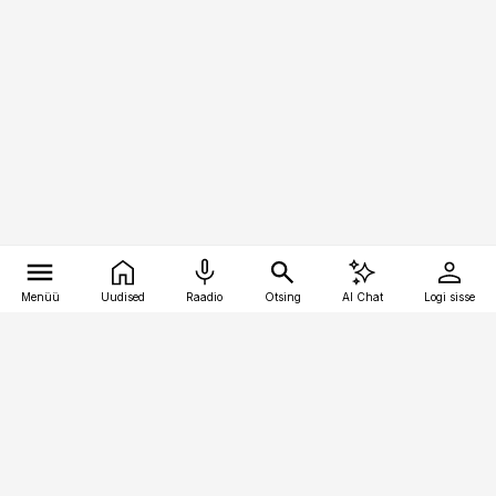
Menüü
Uudised
Raadio
Otsing
AI Chat
Logi sisse
Vana-Lõuna 39/1, 19094 Tallinn
(+372) 667 0111
bestmarketing@best-marketing.ee