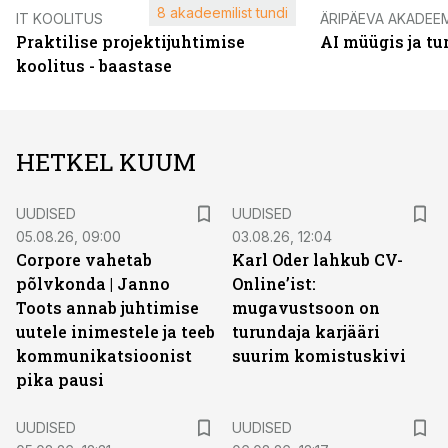
8 akadeemilist tundi
IT KOOLITUS
ÄRIPÄEVA AKADEE
Praktilise projektijuhtimise
AI müügis ja t
koolitus - baastase
HETKEL KUUM
UUDISED
UUDISED
05.08.26, 09:00
03.08.26, 12:04
Corpore vahetab
Karl Oder lahkub CV-
põlvkonda | Janno
Online’ist:
Toots annab juhtimise
mugavustsoon on
uutele inimestele ja teeb
turundaja karjääri
kommunikatsioonist
suurim komistuskivi
pika pausi
UUDISED
UUDISED