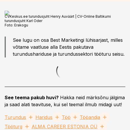
CVKeskus.ee turundusjuht Henry Auväärt | CV-Online Baltikumi
turundusjuht Karl Oder
Foto:
Erakogu
See lugu on osa Best Marketingi lühisarjast, milles
võtame vaatluse alla Eestis pakutava
turundushariduse ja turundussektori tööturu seisu.
See teema pakub huvi?
Hakka neid märksõnu jälgima
ja saad alati teavituse, kui sel teemal ilmub midagi uut!
Turundus
Haridus
Töö
Tööandja
Tööturg
ALMA CAREER ESTONIA OÜ