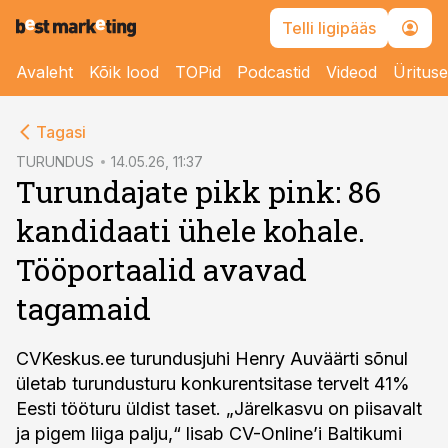
Telli ligipääs
Avaleht
Kõik lood
TOPid
Podcastid
Videod
Üritus
cebook
Tagasi
Twitter)
TURUNDUS
14.05.26, 11:37
Turundajate pikk pink: 86
kedIn
kandidaati ühele kohale.
ail
Tööportaalid avavad
k
tagamaid
CVKeskus.ee turundusjuhi Henry Auväärti sõnul
ületab turundusturu konkurentsitase tervelt 41%
Eesti tööturu üldist taset. „Järelkasvu on piisavalt
ja pigem liiga palju,“ lisab CV-Online’i Baltikumi