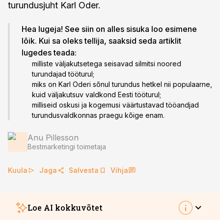
turundusjuht Karl Oder.
Hea lugeja! See siin on alles sisuka loo esimene
lõik. Kui sa oleks tellija, saaksid seda artiklit
lugedes teada:
milliste väljakutsetega seisavad silmitsi noored
turundajad tööturul;
miks on Karl Oderi sõnul turundus hetkel nii populaarne,
kuid väljakutsuv valdkond Eesti tööturul;
milliseid oskusi ja kogemusi väärtustavad tööandjad
turundusvaldkonnas praegu kõige enam.
Anu Pillesson
Bestmarketingi toimetaja
Kuula
Jaga
Salvesta
Vihja
Loe AI kokkuvõtet