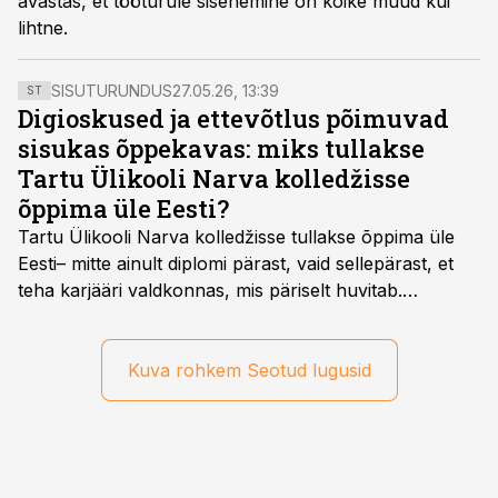
avastas, et tööturule sisenemine on kõike muud kui
lihtne.
SISUTURUNDUS
27.05.26, 13:39
ST
Digioskused ja ettevõtlus põimuvad
sisukas õppekavas: miks tullakse
Tartu Ülikooli Narva kolledžisse
õppima üle Eesti?
Tartu Ülikooli Narva kolledžisse tullakse õppima üle
Eesti– mitte ainult diplomi pärast, vaid sellepärast, et
teha karjääri valdkonnas, mis päriselt huvitab.
Õppekava “Ettevõtlus ja digilahendused” ühendab
ettevõtluse, tehnoloogia ja praktilised oskused viisil,
mis kõnetab nii ettevõtjaid, värskeid koolilõpetajaid kui
Kuva rohkem Seotud lugusid
ka neid, kes soovivad teha karjääripööret.