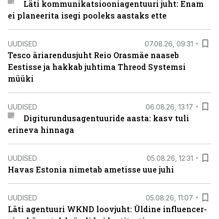
Läti kommunikatsiooniagentuuri juht: Enam
ei planeerita isegi pooleks aastaks ette
UUDISED
07.08.26, 09:31
Tesco äriarendusjuht Reio Orasmäe naaseb
Eestisse ja hakkab juhtima Threod Systemsi
müüki
UUDISED
06.08.26, 13:17
Digiturundusagentuuride aasta: kasv tuli
erineva hinnaga
UUDISED
05.08.26, 12:31
Havas Estonia nimetab ametisse uue juhi
UUDISED
05.08.26, 11:07
Läti agentuuri WKND loovjuht: Üldine influencer-