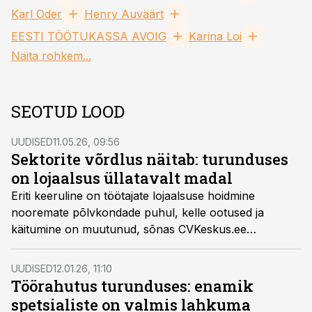
Karl Oder
Henry Auväärt
EESTI TÖÖTUKASSA AVOIG
Karina Loi
Näita rohkem...
SEOTUD LOOD
UUDISED
11.05.26, 09:56
Sektorite võrdlus näitab: turunduses
on lojaalsus üllatavalt madal
Eriti keeruline on töötajate lojaalsuse hoidmine
nooremate põlvkondade puhul, kelle ootused ja
käitumine on muutunud, sõnas CVKeskus.ee
turundusjuht Henry Auväärt.
UUDISED
12.01.26, 11:10
Töörahutus turunduses: enamik
spetsialiste on valmis lahkuma