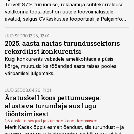
Tervelt 87% turunduse, reklaami ja suhtekorralduse
valdkonna töötajatest on uutele töövõimalustele
avatud, selgus CVKeskus.ee tööportaali ja Palgainfo
Agentuuri küsitlusest.
UUDISED
30.12.25, 12:01
2025. aasta näitas turundussektoris
rekordilist konkurentsi
Kuigi konkurents vabadele ametikohtadele püsis
kõrge, muutusid ka tööandjad aasta teises pooles
värbamisel julgemaks.
UUDISED
08.04.26, 11:01
Äratuskell koos pettumusega:
alustava turundaja aus lugu
tööotsimisest
1,5 aastat otsinguid ja kümned kandideerimised
Merit Kadak õppis esmalt õendust, siis turundust – ja