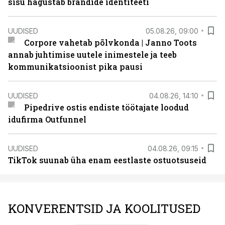
sisu hägustab brändide identiteeti
UUDISED
05.08.26, 09:00
Corpore vahetab põlvkonda | Janno Toots
annab juhtimise uutele inimestele ja teeb
kommunikatsioonist pika pausi
UUDISED
04.08.26, 14:10
Pipedrive ostis endiste töötajate loodud
idufirma Outfunnel
UUDISED
04.08.26, 09:15
TikTok suunab üha enam eestlaste ostuotsuseid
KONVERENTSID JA KOOLITUSED