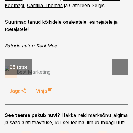
Kõomägi
,
Camilla Themas
ja Cathreen Selgis.
Suurimad tänud kõikidele osalejatele, esinejatele ja
toetajatele!
Fotode autor: Raul Mee
95 fotot
Best Marketing
Jaga
Vihja
See teema pakub huvi?
Hakka neid märksõnu jälgima
ja saad alati teavituse, kui sel teemal ilmub midagi uut!