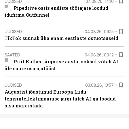
UUDISED
04.08.26, 14:10
Pipedrive ostis endiste töötajate loodud
idufirma Outfunnel
UUDISED
04.08.26, 09:15
TikTok suunab üha enam eestlaste ostuotsuseid
SAATED
04.08.26, 09:12
Priit Kallas: järgmise aasta jooksul võtab AI
üle suure osa ajutööst
UUDISED
03.08.26, 13:57
Augustist jõustunud Euroopa Liidu
tehisintellektimääruse järgi tuleb AI-ga loodud
sisu märgistada