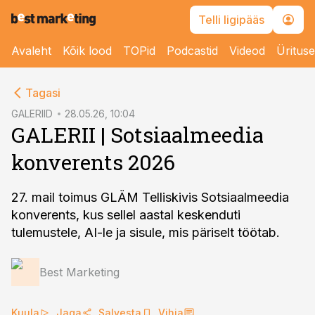
Telli ligipääs
Avaleht
Kõik lood
TOPid
Podcastid
Videod
Üritus
cebook
cebook
Tagasi
Twitter)
Twitter)
GALERIID
28.05.26, 10:04
GALERII | Sotsiaalmeedia
kedIn
kedIn
konverents 2026
ail
ail
k
k
27. mail toimus GLÄM Telliskivis Sotsiaalmeedia
konverents, kus sellel aastal keskenduti
tulemustele, AI-le ja sisule, mis päriselt töötab.
Best Marketing
Kuula
Jaga
Salvesta
Vihja