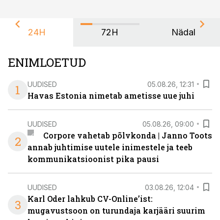
24H
72H
Nädal
ENIMLOETUD
UUDISED
05.08.26, 12:31
1
Havas Estonia nimetab ametisse uue juhi
UUDISED
05.08.26, 09:00
Corpore vahetab põlvkonda | Janno Toots
2
annab juhtimise uutele inimestele ja teeb
kommunikatsioonist pika pausi
UUDISED
03.08.26, 12:04
Karl Oder lahkub CV-Online’ist:
3
mugavustsoon on turundaja karjääri suurim