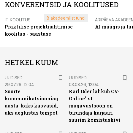
KONVERENTSID JA KOOLITUSED
8 akadeemilist tundi
IT KOOLITUS
ÄRIPÄEVA AKADEE
Praktilise projektijuhtimise
AI müügis ja t
koolitus - baastase
HETKEL KUUM
UUDISED
UUDISED
29.07.26, 12:04
03.08.26, 12:04
Suurte
Karl Oder lahkub CV-
kommunikatsiooniagentuuride
Online’ist:
aasta: kaks kasvasid,
mugavustsoon on
üks aeglustas tempot
turundaja karjääri
suurim komistuskivi