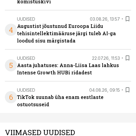
komistuskivi
UUDISED
03.08.26, 13:57
Augustist jõustunud Euroopa Liidu
4
tehisintellektimääruse järgi tuleb AI-ga
loodud sisu märgistada
UUDISED
22.07.26, 11:53
5
Aasta juhatuses: Anna-Liisa Laas lahkus
Intense Growth HUBi ridadest
UUDISED
04.08.26, 09:15
6
TikTok suunab üha enam eestlaste
ostuotsuseid
VIIMASED UUDISED