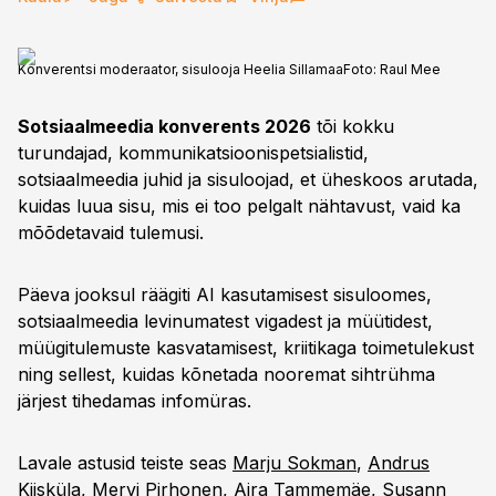
Konverentsi moderaator, sisulooja Heelia Sillamaa
Foto:
Raul Mee
Sotsiaalmeedia konverents 2026
tõi kokku
turundajad, kommunikatsioonispetsialistid,
sotsiaalmeedia juhid ja sisuloojad, et üheskoos arutada,
kuidas luua sisu, mis ei too pelgalt nähtavust, vaid ka
mõõdetavaid tulemusi.
Päeva jooksul räägiti AI kasutamisest sisuloomes,
sotsiaalmeedia levinumatest vigadest ja müütidest,
müügitulemuste kasvatamisest, kriitikaga toimetulekust
ning sellest, kuidas kõnetada nooremat sihtrühma
järjest tihedamas infomüras.
Lavale astusid teiste seas
Marju Sokman
,
Andrus
Kiisküla
, Mervi Pirhonen,
Aira Tammemäe
,
Susann