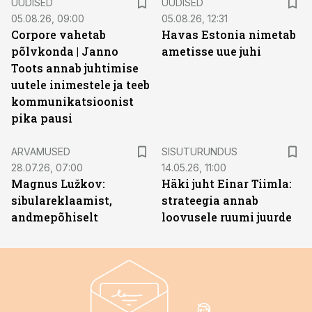
UUDISED
UUDISED
05.08.26, 09:00
05.08.26, 12:31
Corpore vahetab
Havas Estonia nimetab
põlvkonda | Janno
ametisse uue juhi
Toots annab juhtimise
uutele inimestele ja teeb
kommunikatsioonist
pika pausi
ST
ARVAMUSED
SISUTURUNDUS
28.07.26, 07:00
14.05.26, 11:00
Magnus Lužkov:
Häki juht Einar Tiimla:
sibulareklaamist,
strateegia annab
andmepõhiselt
loovusele ruumi juurde