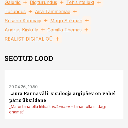
Galeriid
Digiturundus
Tehisintellekt
Turundus
Aira Tammemäe
Susann Kõomägi
Marju Sokman
Andrus Kiisküla
Camilla Themas
REALIST DIGITAL OÜ
SEOTUD LOOD
30.04.26, 10:50
Laura Rannaväli: sisulooja argipäev on vahel
päris üksildane
„Ma ei taha olla lihtsalt
influencer
– tahan olla midagi
enamat“