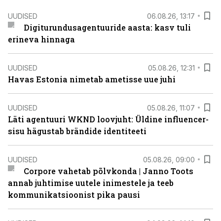
UUDISED
06.08.26, 13:17
Digiturundusagentuuride aasta: kasv tuli
erineva hinnaga
UUDISED
05.08.26, 12:31
Havas Estonia nimetab ametisse uue juhi
UUDISED
05.08.26, 11:07
Läti agentuuri WKND loovjuht: Üldine influencer-
sisu hägustab brändide identiteeti
UUDISED
05.08.26, 09:00
Corpore vahetab põlvkonda | Janno Toots
annab juhtimise uutele inimestele ja teeb
kommunikatsioonist pika pausi