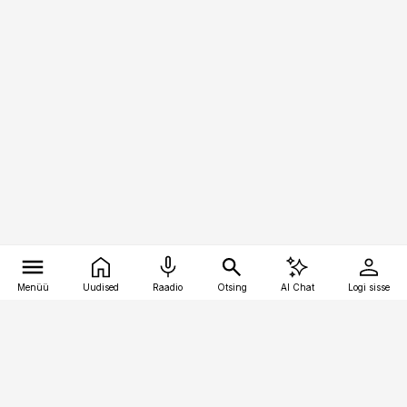
Menüü
Uudised
Raadio
Otsing
AI Chat
Logi sisse
Vana-Lõuna 39/1, 19094 Tallinn
(+372) 667 0111