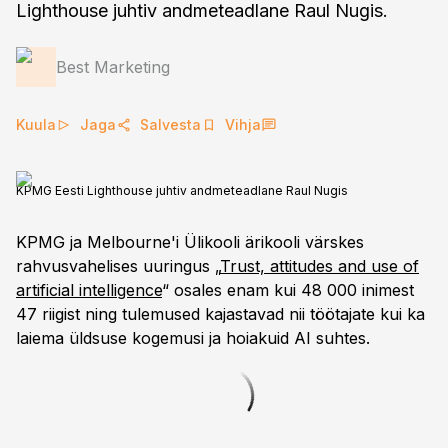
Lighthouse juhtiv andmeteadlane Raul Nugis.
Best Marketing
Kuula
Jaga
Salvesta
Vihja
KPMG Eesti Lighthouse juhtiv andmeteadlane Raul Nugis
KPMG ja Melbourne'i Ülikooli ärikooli värskes
rahvusvahelises uuringus „
Trust, attitudes and use of
artificial intelligence
“ osales enam kui 48 000 inimest
47 riigist ning tulemused kajastavad nii töötajate kui ka
laiema üldsuse kogemusi ja hoiakuid AI suhtes.