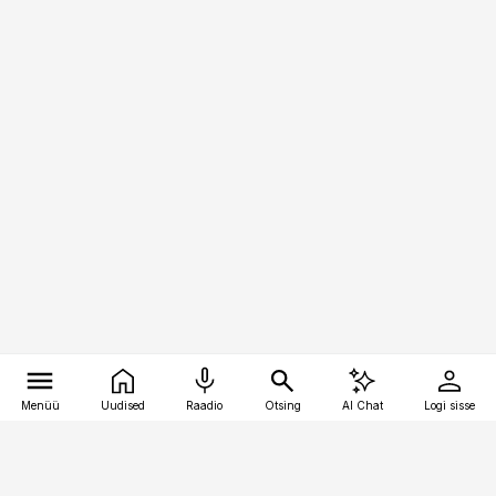
Menüü
Uudised
Raadio
Otsing
AI Chat
Logi sisse