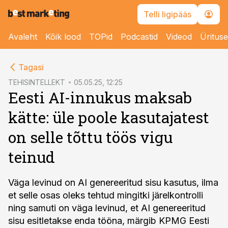
Telli ligipääs
Avaleht
Kõik lood
TOPid
Podcastid
Videod
Üritus
cebook
Tagasi
Twitter)
TEHISINTELLEKT
05.05.25, 12:25
Eesti AI-innukus maksab
kedIn
kätte: üle poole kasutajatest
ail
on selle tõttu töös vigu
k
teinud
Väga levinud on AI genereeritud sisu kasutus, ilma
et selle osas oleks tehtud mingitki järelkontrolli
ning samuti on väga levinud, et AI genereeritud
sisu esitletakse enda tööna, märgib KPMG Eesti