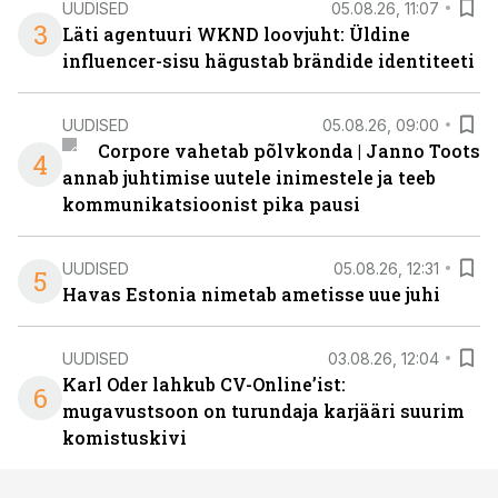
UUDISED
05.08.26, 11:07
3
Läti agentuuri WKND loovjuht: Üldine
influencer-sisu hägustab brändide identiteeti
UUDISED
05.08.26, 09:00
Corpore vahetab põlvkonda | Janno Toots
4
annab juhtimise uutele inimestele ja teeb
kommunikatsioonist pika pausi
UUDISED
05.08.26, 12:31
5
Havas Estonia nimetab ametisse uue juhi
UUDISED
03.08.26, 12:04
Karl Oder lahkub CV-Online’ist:
6
mugavustsoon on turundaja karjääri suurim
komistuskivi