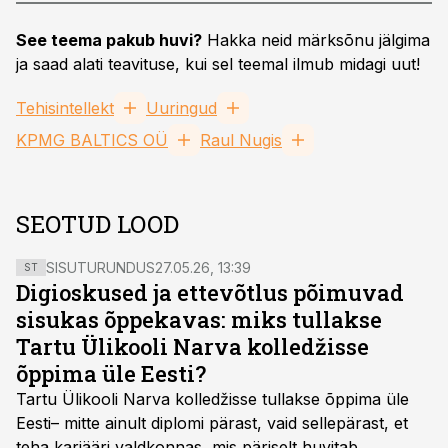
See teema pakub huvi?
Hakka neid märksõnu jälgima
ja saad alati teavituse, kui sel teemal ilmub midagi uut!
Tehisintellekt
Uuringud
KPMG BALTICS OÜ
Raul Nugis
SEOTUD LOOD
SISUTURUNDUS
27.05.26, 13:39
ST
Digioskused ja ettevõtlus põimuvad
sisukas õppekavas: miks tullakse
Tartu Ülikooli Narva kolledžisse
õppima üle Eesti?
Tartu Ülikooli Narva kolledžisse tullakse õppima üle
Eesti– mitte ainult diplomi pärast, vaid sellepärast, et
teha karjääri valdkonnas, mis päriselt huvitab.