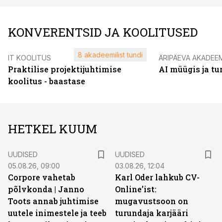
KONVERENTSID JA KOOLITUSED
8 akadeemilist tundi
IT KOOLITUS
ÄRIPÄEVA AKADEE
Praktilise projektijuhtimise
AI müügis ja t
koolitus - baastase
HETKEL KUUM
UUDISED
UUDISED
05.08.26, 09:00
03.08.26, 12:04
Corpore vahetab
Karl Oder lahkub CV-
põlvkonda | Janno
Online’ist:
Toots annab juhtimise
mugavustsoon on
uutele inimestele ja teeb
turundaja karjääri