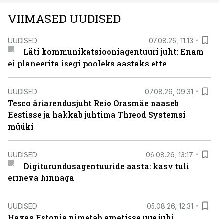
VIIMASED UUDISED
UUDISED
07.08.26, 11:13
Läti kommunikatsiooniagentuuri juht: Enam
ei planeerita isegi pooleks aastaks ette
UUDISED
07.08.26, 09:31
Tesco äriarendusjuht Reio Orasmäe naaseb
Eestisse ja hakkab juhtima Threod Systemsi
müüki
UUDISED
06.08.26, 13:17
Digiturundusagentuuride aasta: kasv tuli
erineva hinnaga
UUDISED
05.08.26, 12:31
Havas Estonia nimetab ametisse uue juhi