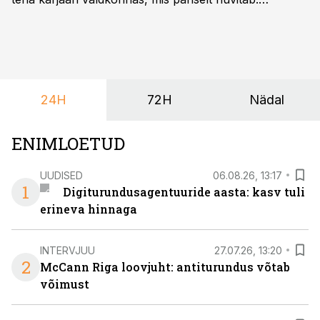
Õppekava “Ettevõtlus ja digilahendused” ühendab
ettevõtluse, tehnoloogia ja praktilised oskused viisil,
mis kõnetab nii ettevõtjaid, värskeid koolilõpetajaid kui
ka neid, kes soovivad teha karjääripööret.
24H
72H
Nädal
ENIMLOETUD
UUDISED
06.08.26, 13:17
1
Digiturundusagentuuride aasta: kasv tuli
erineva hinnaga
INTERVJUU
27.07.26, 13:20
2
McCann Riga loovjuht: antiturundus võtab
võimust