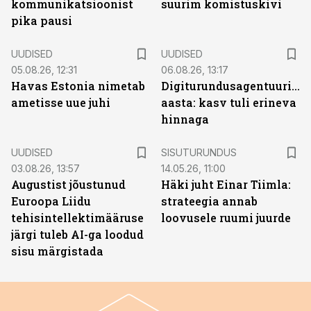
kommunikatsioonist
suurim komistuskivi
pika pausi
UUDISED
UUDISED
05.08.26, 12:31
06.08.26, 13:17
Havas Estonia nimetab
Digiturundusagentuuride
ametisse uue juhi
aasta: kasv tuli erineva
hinnaga
ST
UUDISED
SISUTURUNDUS
03.08.26, 13:57
14.05.26, 11:00
Augustist jõustunud
Häki juht Einar Tiimla:
Euroopa Liidu
strateegia annab
tehisintellektimääruse
loovusele ruumi juurde
järgi tuleb AI-ga loodud
sisu märgistada