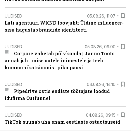
UUDISED
05.08.26, 11:07
Läti agentuuri WKND loovjuht: Üldine influencer-
sisu hägustab brändide identiteeti
UUDISED
05.08.26, 09:00
Corpore vahetab põlvkonda | Janno Toots
annab juhtimise uutele inimestele ja teeb
kommunikatsioonist pika pausi
UUDISED
04.08.26, 14:10
Pipedrive ostis endiste töötajate loodud
idufirma Outfunnel
UUDISED
04.08.26, 09:15
TikTok suunab üha enam eestlaste ostuotsuseid