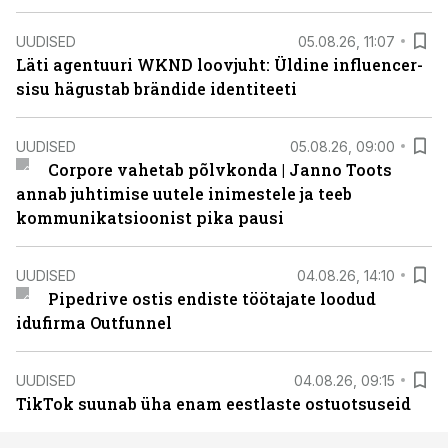
UUDISED
05.08.26, 11:07
Läti agentuuri WKND loovjuht: Üldine influencer-
sisu hägustab brändide identiteeti
UUDISED
05.08.26, 09:00
Corpore vahetab põlvkonda | Janno Toots
annab juhtimise uutele inimestele ja teeb
kommunikatsioonist pika pausi
UUDISED
04.08.26, 14:10
Pipedrive ostis endiste töötajate loodud
idufirma Outfunnel
UUDISED
04.08.26, 09:15
TikTok suunab üha enam eestlaste ostuotsuseid