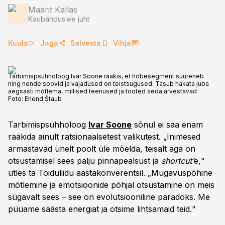
Maarit Kallas
Kaubandus.ee juht
Kuula
Jaga
Salvesta
Vihja
Tarbimispsühholoog Ivar Soone rääkis, et hõbesegment suureneb
ning nende soovid ja vajadused on teistsugused. Tasub hakata juba
aegsasti mõtlema, millised teenused ja tooted seda arvestavad
Foto:
Erlend Štaub
Tarbimispsühholoog
Ivar Soone
sõnul ei saa enam
rääkida ainult ratsionaalsetest valikutest. „Inimesed
armastavad ühelt poolt üle mõelda, teisalt aga on
otsustamisel sees palju pinnapealsust ja
shortcut’
e,“
ütles ta Toiduliidu aastakonverentsil. „Mugavuspõhine
mõtlemine ja emotsioonide põhjal otsustamine on meis
sügavalt sees – see on evolutsiooniline paradoks. Me
püüame säästa energiat ja otsime lihtsamaid teid.“