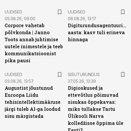
UUDISED
UUDISED
05.08.26, 09:00
06.08.26, 13:17
Corpore vahetab
Digiturundusagentuuride
põlvkonda | Janno
aasta: kasv tuli erineva
Toots annab juhtimise
hinnaga
uutele inimestele ja teeb
kommunikatsioonist
pika pausi
ST
UUDISED
SISUTURUNDUS
03.08.26, 13:57
27.05.26, 13:39
Augustist jõustunud
Digioskused ja
Euroopa Liidu
ettevõtlus põimuvad
tehisintellektimääruse
sisukas õppekavas:
järgi tuleb AI-ga loodud
miks tullakse Tartu
sisu märgistada
Ülikooli Narva
kolledžisse õppima üle
Eesti?