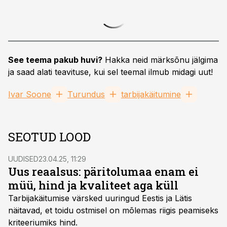
See teema pakub huvi?
Hakka neid märksõnu jälgima
ja saad alati teavituse, kui sel teemal ilmub midagi uut!
Ivar Soone
Turundus
tarbijakäitumine
SEOTUD LOOD
UUDISED
23.04.25, 11:29
Uus reaalsus: päritolumaa enam ei
müü, hind ja kvaliteet aga küll
Tarbijakäitumise värsked uuringud Eestis ja Lätis
näitavad, et toidu ostmisel on mõlemas riigis peamiseks
kriteeriumiks hind.