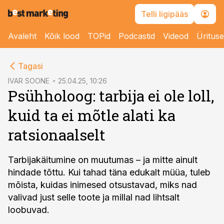
Telli ligipääs
Avaleht
Kõik lood
TOPid
Podcastid
Videod
Üritus
cebook
Tagasi
Twitter)
IVAR SOONE
25.04.25, 10:26
Psühholoog: tarbija ei ole loll,
kedIn
kuid ta ei mõtle alati ka
ail
ratsionaalselt
k
Tarbijakäitumine on muutumas – ja mitte ainult
hindade tõttu. Kui tahad täna edukalt müüa, tuleb
mõista, kuidas inimesed otsustavad, miks nad
valivad just selle toote ja millal nad lihtsalt
loobuvad.