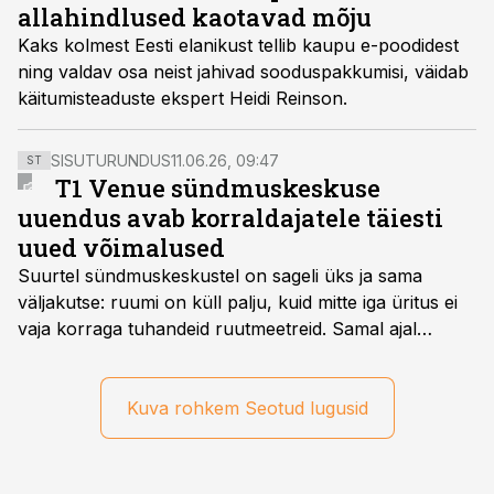
allahindlused kaotavad mõju
Kaks kolmest Eesti elanikust tellib kaupu e-poodidest
ning valdav osa neist jahivad sooduspakkumisi, väidab
käitumisteaduste ekspert Heidi Reinson.
SISUTURUNDUS
11.06.26, 09:47
ST
T1 Venue sündmuskeskuse
uuendus avab korraldajatele täiesti
uued võimalused
Suurtel sündmuskeskustel on sageli üks ja sama
väljakutse: ruumi on küll palju, kuid mitte iga üritus ei
vaja korraga tuhandeid ruutmeetreid. Samal ajal
soovivad ettevõtted ja korraldajad üha enam
paindlikkust – võimalust ühendada konverents, gala,
töötoad, meelelahutus ja võrgustumine tervikuks, ilma
Kuva rohkem Seotud lugusid
et peaks kasutama mitut erinevat asukohta. T1
keskuses tegutsev sündmuskeskus T1 Venue on just
nendele vajadustele vastanud uuendusega, mis pakub