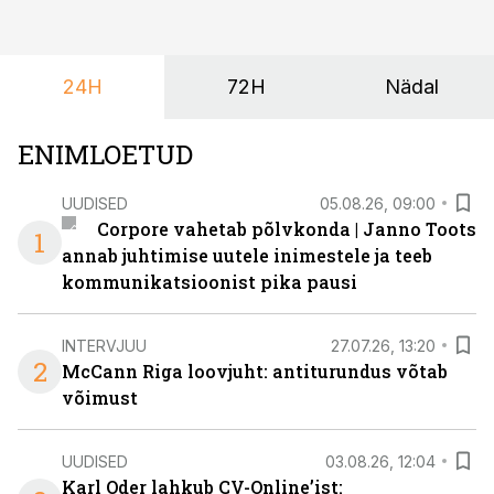
senisest oluliselt rohkem lahendusi.
24H
72H
Nädal
ENIMLOETUD
UUDISED
05.08.26, 09:00
Corpore vahetab põlvkonda | Janno Toots
1
annab juhtimise uutele inimestele ja teeb
kommunikatsioonist pika pausi
INTERVJUU
27.07.26, 13:20
2
McCann Riga loovjuht: antiturundus võtab
võimust
UUDISED
03.08.26, 12:04
Karl Oder lahkub CV-Online’ist: