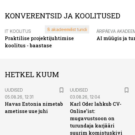
KONVERENTSID JA KOOLITUSED
8 akadeemilist tundi
IT KOOLITUS
ÄRIPÄEVA AKADEE
Praktilise projektijuhtimise
AI müügis ja t
koolitus - baastase
HETKEL KUUM
UUDISED
UUDISED
05.08.26, 12:31
03.08.26, 12:04
Havas Estonia nimetab
Karl Oder lahkub CV-
ametisse uue juhi
Online’ist:
mugavustsoon on
turundaja karjääri
suurim komistuskivi