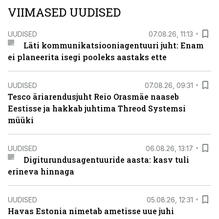
VIIMASED UUDISED
UUDISED
07.08.26, 11:13
Läti kommunikatsiooniagentuuri juht: Enam
ei planeerita isegi pooleks aastaks ette
UUDISED
07.08.26, 09:31
Tesco äriarendusjuht Reio Orasmäe naaseb
Eestisse ja hakkab juhtima Threod Systemsi
müüki
UUDISED
06.08.26, 13:17
Digiturundusagentuuride aasta: kasv tuli
erineva hinnaga
UUDISED
05.08.26, 12:31
Havas Estonia nimetab ametisse uue juhi