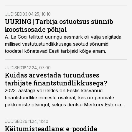
UUDISED
03.04.25, 10:10
UURING | Tarbija ostuotsus sünnib
koostisosade põhjal
A. Le Coqi tellitud uuringu eesmärk oli välja selgitada,
millised vastutustundlikkusega seotud sõnumid
toodetel kõnetavad Eesti tarbijaid kõige enam.
UUDISED
18.12.24, 07:00
Kuidas arvestada turunduses
tarbijate finantstundlikkusega?
2023. aastaga võrreldes on Eestis kasvanud
finantstundlike inimeste osakaal, kes on parimate
pakkumiste otsingul, selgus dentsu Merkury Estonia
uuringust.
UUDISED
26.11.24, 11:40
Käitumisteadlane: e-poodide