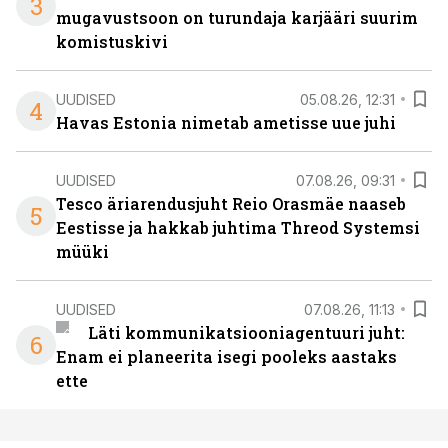
3
mugavustsoon on turundaja karjääri suurim
komistuskivi
UUDISED
05.08.26, 12:31
4
Havas Estonia nimetab ametisse uue juhi
UUDISED
07.08.26, 09:31
Tesco äriarendusjuht Reio Orasmäe naaseb
5
Eestisse ja hakkab juhtima Threod Systemsi
müüki
UUDISED
07.08.26, 11:13
Läti kommunikatsiooniagentuuri juht:
6
Enam ei planeerita isegi pooleks aastaks
ette