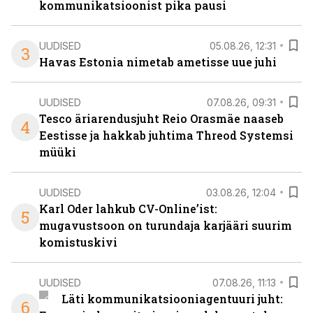
kommunikatsioonist pika pausi
UUDISED
05.08.26, 12:31
3
Havas Estonia nimetab ametisse uue juhi
UUDISED
07.08.26, 09:31
Tesco äriarendusjuht Reio Orasmäe naaseb
4
Eestisse ja hakkab juhtima Threod Systemsi
müüki
UUDISED
03.08.26, 12:04
Karl Oder lahkub CV-Online’ist:
5
mugavustsoon on turundaja karjääri suurim
komistuskivi
UUDISED
07.08.26, 11:13
Läti kommunikatsiooniagentuuri juht:
6