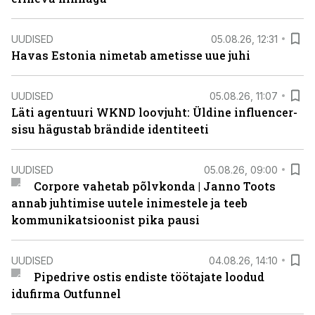
UUDISED
05.08.26, 12:31
Havas Estonia nimetab ametisse uue juhi
UUDISED
05.08.26, 11:07
Läti agentuuri WKND loovjuht: Üldine influencer-
sisu hägustab brändide identiteeti
UUDISED
05.08.26, 09:00
Corpore vahetab põlvkonda | Janno Toots
annab juhtimise uutele inimestele ja teeb
kommunikatsioonist pika pausi
UUDISED
04.08.26, 14:10
Pipedrive ostis endiste töötajate loodud
idufirma Outfunnel