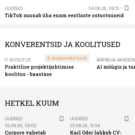
UUDISED
04.08.26, 09:15
TikTok suunab üha enam eestlaste ostuotsuseid
KONVERENTSID JA KOOLITUSED
8 akadeemilist tundi
IT KOOLITUS
ÄRIPÄEVA AKADEE
Praktilise projektijuhtimise
AI müügis ja t
koolitus - baastase
HETKEL KUUM
UUDISED
UUDISED
05.08.26, 09:00
03.08.26, 12:04
Corpore vahetab
Karl Oder lahkub CV-