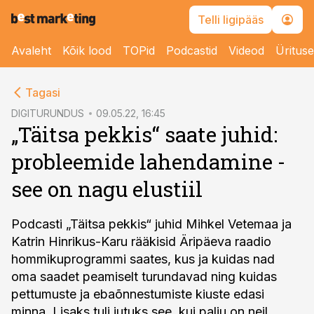
Telli ligipääs
Avaleht
Kõik lood
TOPid
Podcastid
Videod
Üritus
cebook
Tagasi
Twitter)
DIGITURUNDUS
09.05.22, 16:45
„Täitsa pekkis“ saate juhid:
kedIn
probleemide lahendamine -
ail
see on nagu elustiil
k
Podcasti „Täitsa pekkis“ juhid Mihkel Vetemaa ja
Katrin Hinrikus-Karu rääkisid Äripäeva raadio
hommikuprogrammi saates, kus ja kuidas nad
oma saadet peamiselt turundavad ning kuidas
pettumuste ja ebaõnnestumiste kiuste edasi
minna. Lisaks tuli jutuks see, kui palju on neil