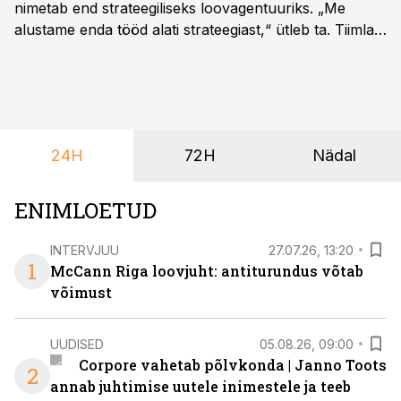
nimetab end strateegiliseks loovagentuuriks. „Me
alustame enda tööd alati strateegiast,“ ütleb ta. Tiimla
sõnul aitab põhjalik eeltöö vältida olukorda, kus klient
hakkab alles esimeste visuaalide pealt mõtlema, mida
ta tegelikult tahab.
24H
72H
Nädal
ENIMLOETUD
INTERVJUU
27.07.26, 13:20
1
McCann Riga loovjuht: antiturundus võtab
võimust
UUDISED
05.08.26, 09:00
Corpore vahetab põlvkonda | Janno Toots
2
annab juhtimise uutele inimestele ja teeb