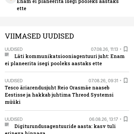
Enam ei planeerita isegi pooleks aastaks
ette
VIIMASED UUDISED
UUDISED
07.08.26, 11:13
Läti kommunikatsiooniagentuuri juht: Enam
ei planeerita isegi pooleks aastaks ette
UUDISED
07.08.26, 09:31
Tesco äriarendusjuht Reio Orasmäe naaseb
Eestisse ja hakkab juhtima Threod Systemsi
müüki
UUDISED
06.08.26, 13:17
Digiturundusagentuuride aasta: kasv tuli
erineva hinnaga