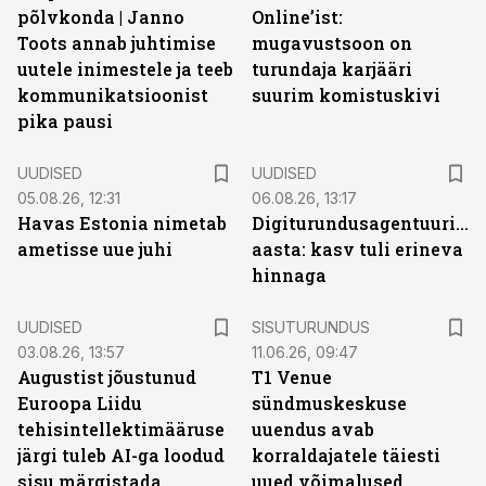
põlvkonda | Janno
Online’ist:
Toots annab juhtimise
mugavustsoon on
uutele inimestele ja teeb
turundaja karjääri
kommunikatsioonist
suurim komistuskivi
pika pausi
UUDISED
UUDISED
05.08.26, 12:31
06.08.26, 13:17
Havas Estonia nimetab
Digiturundusagentuuride
ametisse uue juhi
aasta: kasv tuli erineva
hinnaga
ST
UUDISED
SISUTURUNDUS
03.08.26, 13:57
11.06.26, 09:47
Augustist jõustunud
T1 Venue
Euroopa Liidu
sündmuskeskuse
tehisintellektimääruse
uuendus avab
järgi tuleb AI-ga loodud
korraldajatele täiesti
sisu märgistada
uued võimalused