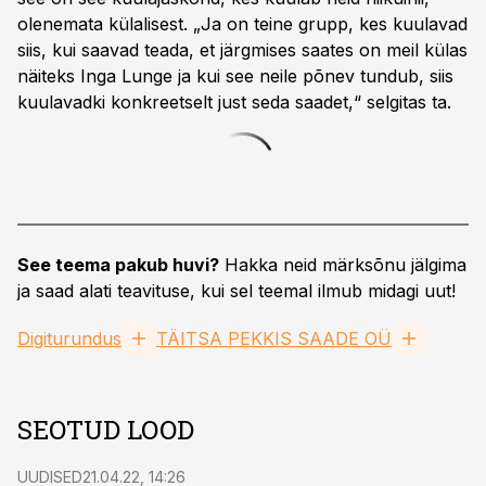
olenemata külalisest. „Ja on teine grupp, kes kuulavad
siis, kui saavad teada, et järgmises saates on meil külas
näiteks Inga Lunge ja kui see neile põnev tundub, siis
kuulavadki konkreetselt just seda saadet,“ selgitas ta.
See teema pakub huvi?
Hakka neid märksõnu jälgima
ja saad alati teavituse, kui sel teemal ilmub midagi uut!
Digiturundus
TÄITSA PEKKIS SAADE OÜ
SEOTUD LOOD
UUDISED
21.04.22, 14:26