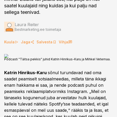
saatel kuulajaid ning kuidas ja kui palju nad
sellega teenivad.
Laura Reiter
Bestmarketing.ee toimetaja
Kuula
Jaga
Salvesta
Vihja
Podcasti "Täitsa pekkis" juhid Katrin Hinrikus-Karu ja Mihkel Vetemaa.
Katrin Hinrikus-Karu
sõnul turundavad nad oma
saadet peamiselt sotsiaalmeedias, milleta täna ikkagi
enam hakkama ei saa, ja nende podcasti puhul on
peamiseks reklaamiplatvormiks Instagram. „Meil on
tänaseks kogunenud juba arvestatav hulk kuulajaid,
kellele tulevad näiteks Spotify’sse teadaanded, et igal
esmaspäeval on meil uus saade,“ rääkis ta ja lisas, et
see on see kuulajaskond, kes kuulab neid niikuinii,