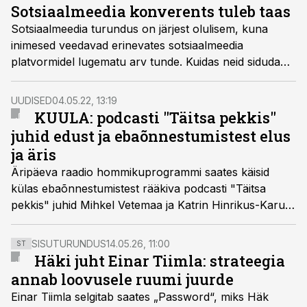
Sotsiaalmeedia konverents tuleb taas
Sotsiaalmeedia turundus on järjest olulisem, kuna
inimesed veedavad erinevates sotsiaalmeedia
platvormidel lugematu arv tunde. Kuidas neid siduda
just enda ettevõttega ning tõmmata inimeste
tähelepanu? Just sellest järgmisel sotsiaalmeedia
UUDISED
04.05.22, 13:19
konverentsil 7. juunil L' Embitu Hotelis räägimegi.
KUULA: podcasti "Täitsa pekkis"
juhid edust ja ebaõnnestumistest elus
ja äris
Äripäeva raadio hommikuprogrammi saates käisid
külas ebaõnnestumistest rääkiva podcasti "Täitsa
pekkis" juhid Mihkel Vetemaa ja Katrin Hinrikus-Karu,
kes tõdesid, et ebaõnnestumistega tuleb leppida, kuid
seejuures on oluline uuesti proovida ja edasi
SISUTURUNDUS
14.05.26, 11:00
ST
tegutseda.
Häki juht Einar Tiimla: strateegia
annab loovusele ruumi juurde
Einar Tiimla selgitab saates „Password“, miks Häk