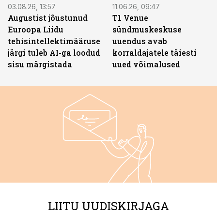
03.08.26, 13:57
11.06.26, 09:47
Augustist jõustunud
T1 Venue
Euroopa Liidu
sündmuskeskuse
tehisintellektimääruse
uuendus avab
järgi tuleb AI-ga loodud
korraldajatele täiesti
sisu märgistada
uued võimalused
LIITU UUDISKIRJAGA