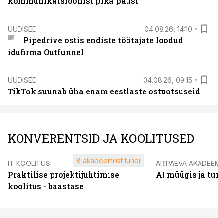
kommunikatsioonist pika pausi
UUDISED
04.08.26, 14:10
Pipedrive ostis endiste töötajate loodud
idufirma Outfunnel
UUDISED
04.08.26, 09:15
TikTok suunab üha enam eestlaste ostuotsuseid
KONVERENTSID JA KOOLITUSED
8 akadeemilist tundi
IT KOOLITUS
ÄRIPÄEVA AKADEE
Praktilise projektijuhtimise
AI müügis ja t
koolitus - baastase