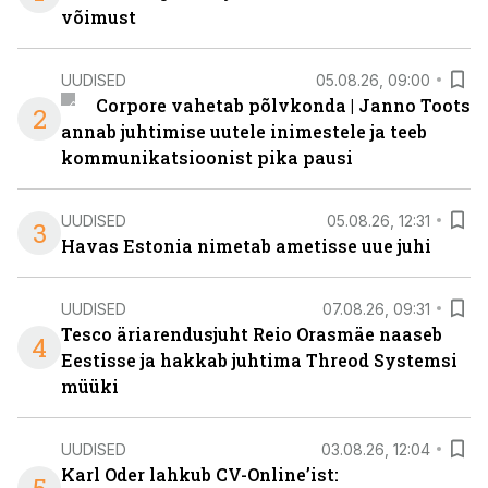
võimust
UUDISED
05.08.26, 09:00
Corpore vahetab põlvkonda | Janno Toots
2
annab juhtimise uutele inimestele ja teeb
kommunikatsioonist pika pausi
UUDISED
05.08.26, 12:31
3
Havas Estonia nimetab ametisse uue juhi
UUDISED
07.08.26, 09:31
Tesco äriarendusjuht Reio Orasmäe naaseb
4
Eestisse ja hakkab juhtima Threod Systemsi
müüki
UUDISED
03.08.26, 12:04
Karl Oder lahkub CV-Online’ist: