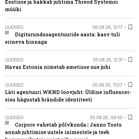
Eestisse ja hakkab juhtima Threod Systemsi
müüki
UUDISED
06.08.26, 13:17
Digiturundusagentuuride aasta: kasv tuli
erineva hinnaga
UUDISED
05.08.26, 12:31
Havas Estonia nimetab ametisse uue juhi
UUDISED
05.08.26, 11:07
Läti agentuuri WKND loovjuht: Üldine influencer-
sisu hägustab brändide identiteeti
UUDISED
05.08.26, 09:00
Corpore vahetab põlvkonda | Janno Toots
annab juhtimise uutele inimestele ja teeb