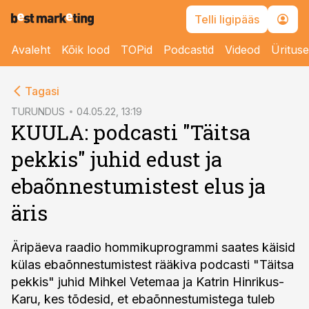
Telli ligipääs
Avaleht
Kõik lood
TOPid
Podcastid
Videod
Üritus
cebook
Tagasi
Twitter)
TURUNDUS
04.05.22, 13:19
KUULA: podcasti "Täitsa
kedIn
pekkis" juhid edust ja
ail
ebaõnnestumistest elus ja
k
äris
Äripäeva raadio hommikuprogrammi saates käisid
külas ebaõnnestumistest rääkiva podcasti "Täitsa
pekkis" juhid Mihkel Vetemaa ja Katrin Hinrikus-
Karu, kes tõdesid, et ebaõnnestumistega tuleb