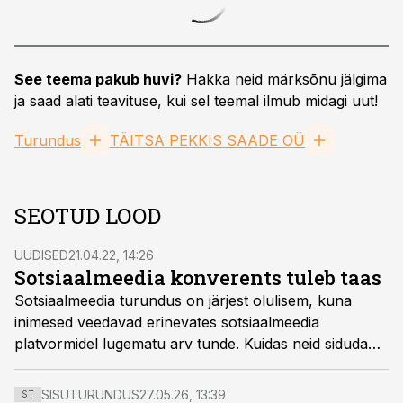
See teema pakub huvi?
Hakka neid märksõnu jälgima
ja saad alati teavituse, kui sel teemal ilmub midagi uut!
Turundus
TÄITSA PEKKIS SAADE OÜ
SEOTUD LOOD
UUDISED
21.04.22, 14:26
Sotsiaalmeedia konverents tuleb taas
Sotsiaalmeedia turundus on järjest olulisem, kuna
inimesed veedavad erinevates sotsiaalmeedia
platvormidel lugematu arv tunde. Kuidas neid siduda
just enda ettevõttega ning tõmmata inimeste
tähelepanu? Just sellest järgmisel sotsiaalmeedia
SISUTURUNDUS
27.05.26, 13:39
ST