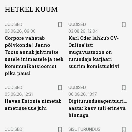
HETKEL KUUM
UUDISED
UUDISED
05.08.26, 09:00
03.08.26, 12:04
Corpore vahetab
Karl Oder lahkub CV-
põlvkonda | Janno
Online’ist:
Toots annab juhtimise
mugavustsoon on
uutele inimestele ja teeb
turundaja karjääri
kommunikatsioonist
suurim komistuskivi
pika pausi
UUDISED
UUDISED
05.08.26, 12:31
06.08.26, 13:17
Havas Estonia nimetab
Digiturundusagentuuride
ametisse uue juhi
aasta: kasv tuli erineva
hinnaga
ST
UUDISED
SISUTURUNDUS