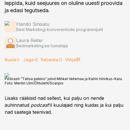
leppida, kuid seejuures on oluline uuesti proovida
ja edasi tegutseda.
Hando Sinisalu
Best Marketingi konverentside programmijuht
Laura Reiter
Bestmarketing.ee toimetaja
Kuula
Jaga
Salvesta
Vihja
Podcasti "Täitsa pekkis" juhid Mihkel Vetemaa ja Katrin Hinrikus-Karu.
Foto:
Merilin Ulm/Õhtuleht/Scanpix
Lisaks rääkisid nad sellest, kui palju on nende
auhinnatud
podcast
'il kuulajaid ning kuidas ja kui palju
nad saatega teenivad.