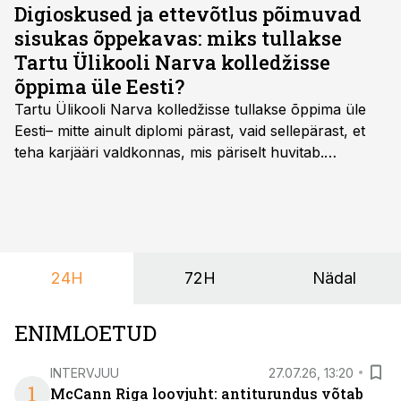
konverentsil 7. juunil L' Embitu Hotelis räägimegi.
Digioskused ja ettevõtlus põimuvad
sisukas õppekavas: miks tullakse
Tartu Ülikooli Narva kolledžisse
õppima üle Eesti?
Tartu Ülikooli Narva kolledžisse tullakse õppima üle
Eesti– mitte ainult diplomi pärast, vaid sellepärast, et
teha karjääri valdkonnas, mis päriselt huvitab.
Õppekava “Ettevõtlus ja digilahendused” ühendab
ettevõtluse, tehnoloogia ja praktilised oskused viisil,
mis kõnetab nii ettevõtjaid, värskeid koolilõpetajaid kui
ka neid, kes soovivad teha karjääripööret.
24H
72H
Nädal
ENIMLOETUD
INTERVJUU
27.07.26, 13:20
1
McCann Riga loovjuht: antiturundus võtab