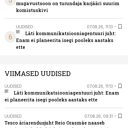
5
mugavustsoon on turundaja karjääri suurim
komistuskivi
UUDISED
07.08.26, 11:13
Läti kommunikatsiooniagentuuri juht:
6
Enam ei planeerita isegi pooleks aastaks
ette
VIIMASED UUDISED
UUDISED
07.08.26, 11:13
Läti kommunikatsiooniagentuuri juht: Enam
ei planeerita isegi pooleks aastaks ette
UUDISED
07.08.26, 09:31
Tesco äriarendusjuht Reio Orasmäe naaseb