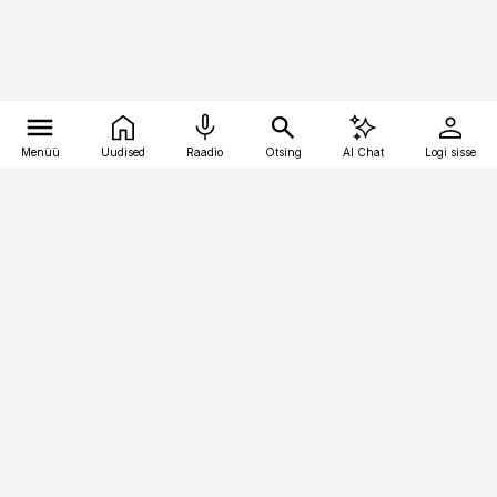
Menüü
Uudised
Raadio
Otsing
AI Chat
Logi sisse
Vana-Lõuna 39/1, 19094 Tallinn
(+372) 667 0111
bestmarketing@best-marketing.ee
Telli
Reklaam
Firmast
Sisu kasutamisõigused
Ajakirjaniku
eetikakoodeks