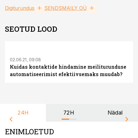
Digiturundus
SENDSMAILY OÜ
SEOTUD LOOD
S
02.06.21, 09:08
Kuidas kontaktide hindamine meiliturunduse
automatiseerimist efektiivsemaks muudab?
24H
72H
Nädal
ENIMLOETUD