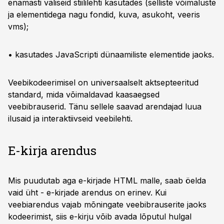
enamasti väliseid stiililehti kasutades (selliste võimaluste
ja elementidega nagu fondid, kuva, asukoht, veeris
vms);
• kasutades JavaScripti dünaamiliste elementide jaoks.
Veebikodeerimisel on universaalselt aktsepteeritud
standard, mida võimaldavad kaasaegsed
veebibrauserid. Tänu sellele saavad arendajad luua
ilusaid ja interaktiivseid veebilehti.
E-kirja arendus
Mis puudutab aga e-kirjade HTML malle, saab öelda
vaid üht - e-kirjade arendus on erinev. Kui
veebiarendus vajab mõningate veebibrauserite jaoks
kodeerimist, siis e-kirju võib avada lõputul hulgal