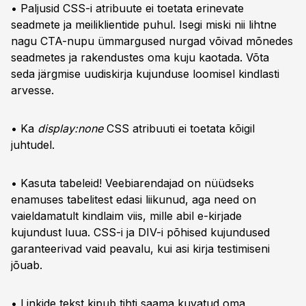
• Paljusid CSS-i atribuute ei toetata erinevate
seadmete ja meiliklientide puhul. Isegi miski nii lihtne
nagu CTA-nupu ümmargused nurgad võivad mõnedes
seadmetes ja rakendustes oma kuju kaotada. Võta
seda järgmise uudiskirja kujunduse loomisel kindlasti
arvesse.
• Ka
display:none
CSS atribuuti ei toetata kõigil
juhtudel.
• Kasuta tabeleid! Veebiarendajad on nüüdseks
enamuses tabelitest edasi liikunud, aga need on
vaieldamatult kindlaim viis, mille abil e-kirjade
kujundust luua. CSS-i ja DIV-i põhised kujundused
garanteerivad vaid peavalu, kui asi kirja testimiseni
jõuab.
• Linkide tekst kipub tihti saama kuvatud oma