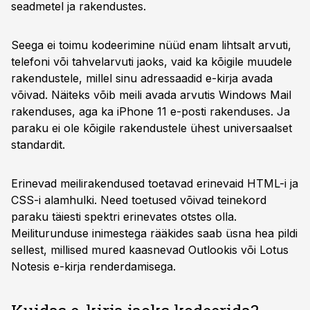
seadmetel ja rakendustes.
Seega ei toimu kodeerimine nüüd enam lihtsalt arvuti,
telefoni või tahvelarvuti jaoks, vaid ka kõigile muudele
rakendustele, millel sinu adressaadid e-kirja avada
võivad. Näiteks võib meili avada arvutis Windows Mail
rakenduses, aga ka iPhone 11 e-posti rakenduses. Ja
paraku ei ole kõigile rakendustele ühest universaalset
standardit.
Erinevad meilirakendused toetavad erinevaid HTML-i ja
CSS-i alamhulki. Need toetused võivad teinekord
paraku täiesti spektri erinevates otstes olla.
Meiliturunduse inimestega rääkides saab üsna hea pildi
sellest, millised mured kaasnevad Outlookis või Lotus
Notesis e-kirja renderdamisega.