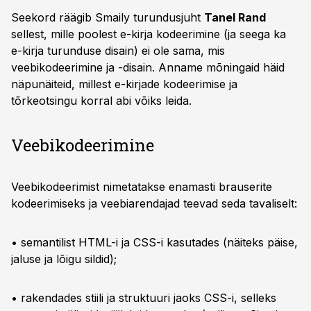
Seekord räägib Smaily turundusjuht
Tanel Rand
sellest, mille poolest e-kirja kodeerimine (ja seega ka
e-kirja turunduse disain) ei ole sama, mis
veebikodeerimine ja -disain. Anname mõningaid häid
näpunäiteid, millest e-kirjade kodeerimise ja
tõrkeotsingu korral abi võiks leida.
Veebikodeerimine
Veebikodeerimist nimetatakse enamasti brauserite
kodeerimiseks ja veebiarendajad teevad seda tavaliselt:
• semantilist HTML-i ja CSS-i kasutades (näiteks päise,
jaluse ja lõigu sildid);
• rakendades stiili ja struktuuri jaoks CSS-i, selleks