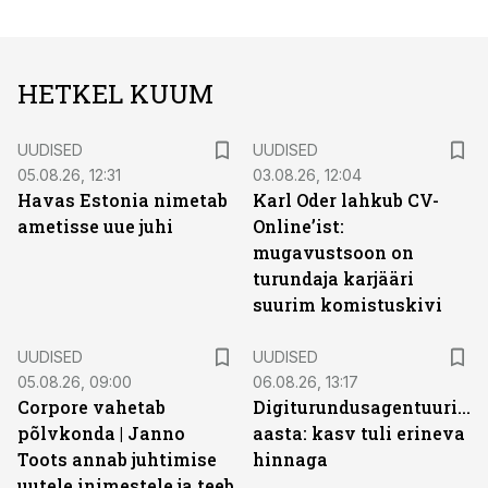
HETKEL KUUM
UUDISED
UUDISED
05.08.26, 12:31
03.08.26, 12:04
Havas Estonia nimetab
Karl Oder lahkub CV-
ametisse uue juhi
Online’ist:
mugavustsoon on
turundaja karjääri
suurim komistuskivi
UUDISED
UUDISED
05.08.26, 09:00
06.08.26, 13:17
Corpore vahetab
Digiturundusagentuuride
põlvkonda | Janno
aasta: kasv tuli erineva
Toots annab juhtimise
hinnaga
uutele inimestele ja teeb