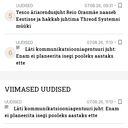
UUDISED
07.08.26, 09:31
Tesco äriarendusjuht Reio Orasmäe naaseb
5
Eestisse ja hakkab juhtima Threod Systemsi
müüki
UUDISED
07.08.26, 11:13
Läti kommunikatsiooniagentuuri juht:
6
Enam ei planeerita isegi pooleks aastaks
ette
VIIMASED UUDISED
UUDISED
07.08.26, 11:13
Läti kommunikatsiooniagentuuri juht: Enam
ei planeerita isegi pooleks aastaks ette