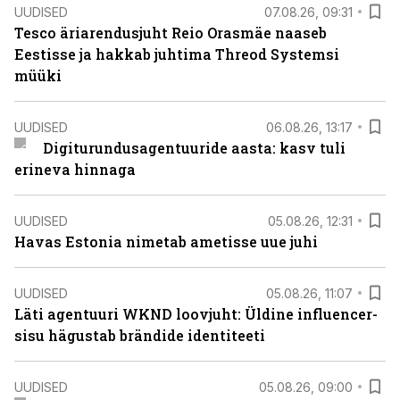
UUDISED
07.08.26, 09:31
Tesco äriarendusjuht Reio Orasmäe naaseb
Eestisse ja hakkab juhtima Threod Systemsi
müüki
UUDISED
06.08.26, 13:17
Digiturundusagentuuride aasta: kasv tuli
erineva hinnaga
UUDISED
05.08.26, 12:31
Havas Estonia nimetab ametisse uue juhi
UUDISED
05.08.26, 11:07
Läti agentuuri WKND loovjuht: Üldine influencer-
sisu hägustab brändide identiteeti
UUDISED
05.08.26, 09:00