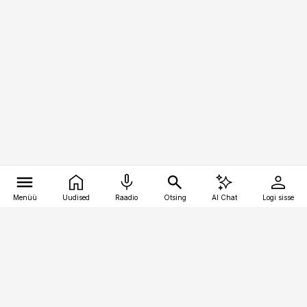
Menüü
Uudised
Raadio
Otsing
AI Chat
Logi sisse
Vana-Lõuna 39/1, 19094 Tallinn
(+372) 667 0111
bestmarketing@best-marketing.ee