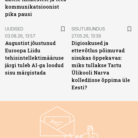
kommunikatsioonist
pika pausi
ST
UUDISED
SISUTURUNDUS
03.08.26, 13:57
27.05.26, 13:39
Augustist jõustunud
Digioskused ja
Euroopa Liidu
ettevõtlus põimuvad
tehisintellektimääruse
sisukas õppekavas:
järgi tuleb AI-ga loodud
miks tullakse Tartu
sisu märgistada
Ülikooli Narva
kolledžisse õppima üle
Eesti?