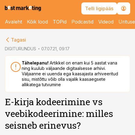
Telli ligipääs
Avaleht
Kõik lood
TOPid
Podcastid
Videod
Üritus
cebook
cebook
Tagasi
Twitter)
Twitter)
DIGITURUNDUS
07.07.21, 09:17
kedIn
kedIn
Tähelepanu!
Artikkel on enam kui 5 aastat vana
ning kuulub väljaande digitaalsesse arhiivi.
ail
ail
Väljaanne ei uuenda ega kaasajasta arhiveeritud
sisu, mistõttu võib olla vajalik kaasaegsete
k
k
allikatega tutvumine
E-kirja kodeerimine vs
veebikodeerimine: milles
seisneb erinevus?