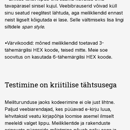
tavapärasel sinisel kujul. Veebibrauserid võivad küll
sinu seatud reeglitest lähtuda, aga meilikliendid ennast
neist liigselt kõigutada ei lase. Selle vältimiseks lisa lingi
siltidele
span style
.
•Värvikoodid: mõned meilikliendid toetavad 3-
tähemärgilisi HEX koode, teised mitte. Meie soe
soovitus on kasutada 6-tähemärgilisi HEX koode.
Testimine on kriitilise tähtsusega
Meiliturunduse jaoks kodeerimine ei ole just lihtne.
Paljud veebiarendajad, kes püüavad e-kirju luua,
lehvitaksid veatu kirjapõhja loomise asemel ilmselt
meeleldi valget lippu. Meiliklientide ja rakenduste