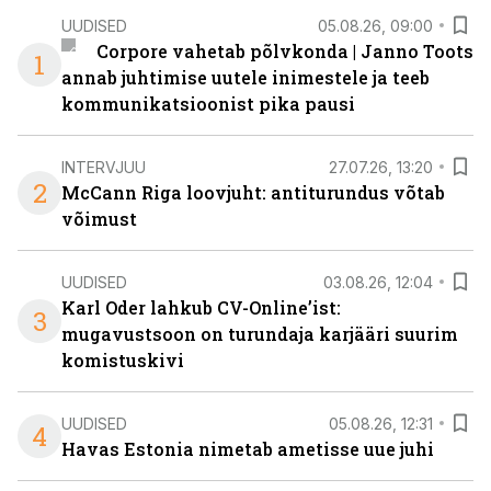
UUDISED
05.08.26, 09:00
Corpore vahetab põlvkonda | Janno Toots
1
annab juhtimise uutele inimestele ja teeb
kommunikatsioonist pika pausi
INTERVJUU
27.07.26, 13:20
2
McCann Riga loovjuht: antiturundus võtab
võimust
UUDISED
03.08.26, 12:04
Karl Oder lahkub CV-Online’ist:
3
mugavustsoon on turundaja karjääri suurim
komistuskivi
UUDISED
05.08.26, 12:31
4
Havas Estonia nimetab ametisse uue juhi