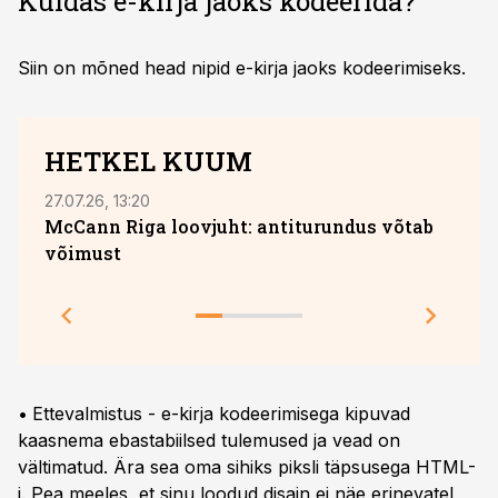
Kuidas e-kirja jaoks kodeerida?
Siin on mõned head nipid e-kirja jaoks kodeerimiseks.
HETKEL KUUM
27.07.26, 13:20
05.08
McCann Riga loovjuht: antiturundus võtab
võimust
Toot
teeb
•
Ettevalmistus - e-kirja kodeerimisega kipuvad
kaasnema ebastabiilsed tulemused ja vead on
vältimatud. Ära sea oma sihiks piksli täpsusega HTML-
i. Pea meeles, et sinu loodud disain ei näe erinevatel