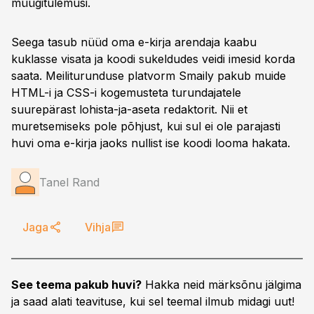
müügitulemusi.
Seega tasub nüüd oma e-kirja arendaja kaabu
kuklasse visata ja koodi sukeldudes veidi imesid korda
saata. Meiliturunduse platvorm Smaily pakub muide
HTML-i ja CSS-i kogemusteta turundajatele
suurepärast lohista-ja-aseta redaktorit. Nii et
muretsemiseks pole põhjust, kui sul ei ole parajasti
huvi oma e-kirja jaoks nullist ise koodi looma hakata.
Tanel Rand
Jaga
Vihja
See teema pakub huvi?
Hakka neid märksõnu jälgima
ja saad alati teavituse, kui sel teemal ilmub midagi uut!