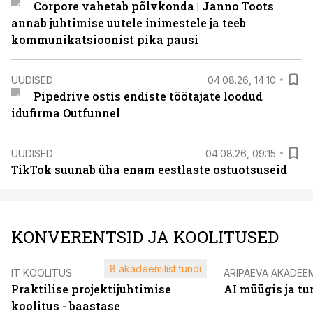
Corpore vahetab põlvkonda | Janno Toots
annab juhtimise uutele inimestele ja teeb
kommunikatsioonist pika pausi
UUDISED
04.08.26, 14:10
Pipedrive ostis endiste töötajate loodud
idufirma Outfunnel
UUDISED
04.08.26, 09:15
TikTok suunab üha enam eestlaste ostuotsuseid
KONVERENTSID JA KOOLITUSED
8 akadeemilist tundi
IT KOOLITUS
ÄRIPÄEVA AKADEE
Praktilise projektijuhtimise
AI müügis ja t
koolitus - baastase