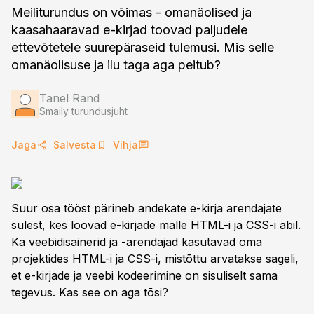
Meiliturundus on võimas - omanäolised ja
kaasahaaravad e-kirjad toovad paljudele
ettevõtetele suurepäraseid tulemusi. Mis selle
omanäolisuse ja ilu taga aga peitub?
Tanel Rand
Smaily turundusjuht
Jaga
Salvesta
Vihja
Suur osa tööst pärineb andekate e-kirja arendajate
sulest, kes loovad e-kirjade malle HTML-i ja CSS-i abil.
Ka veebidisainerid ja -arendajad kasutavad oma
projektides HTML-i ja CSS-i, mistõttu arvatakse sageli,
et e-kirjade ja veebi kodeerimine on sisuliselt sama
tegevus. Kas see on aga tõsi?