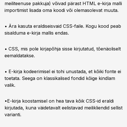
meiliteenuse pakkuja) võivad pärast HTML e-kirja malli
importimist lisada oma koodi või olemasolevat muuta.
• Ära kasuta eraldiseisvaid CSS-faile. Kogu kood peab
sisalduma e-kirja mallis endas.
• CSS, mis pole kirjapõhja sisse kirjutatud, tõenäoliselt
eemaldatakse.
• E-kirja kodeerimisel ei tohi unustada, et kõiki fonte ei
toetata. Seega on klassikalised fondid kõige kindlam
valik.
•E-kirja koostamisel on hea tava kõik CSS-id eraldi
kirjutada, kuna väidetavalt eelistavad meilikliendid sellist
varianti.