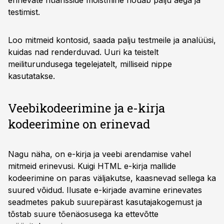
erinevate nüansside mõistmine nõuab palju aega ja
testimist.
Loo mitmeid kontosid, saada palju testmeile ja analüüsi,
kuidas nad renderduvad. Uuri ka teistelt
meiliturundusega tegelejatelt, milliseid nippe
kasutatakse.
Veebikodeerimine ja e-kirja
kodeerimine on erinevad
Nagu näha, on e-kirja ja veebi arendamise vahel
mitmeid erinevusi. Kuigi HTML e-kirja mallide
kodeerimine on paras väljakutse, kaasnevad sellega ka
suured võidud. Ilusate e-kirjade avamine erinevates
seadmetes pakub suurepärast kasutajakogemust ja
tõstab suure tõenäosusega ka ettevõtte