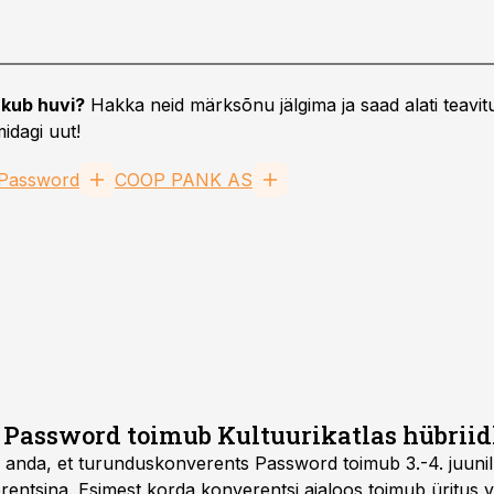
kub huvi?
Hakka neid märksõnu jälgima ja saad alati teavitu
idagi uut!
Password
COOP PANK AS
 Password toimub Kultuurikatlas hübrii
 anda, et turunduskonverents Password toimub 3.-4. juunil K
entsina. Esimest korda konverentsi ajaloos toimub üritus 