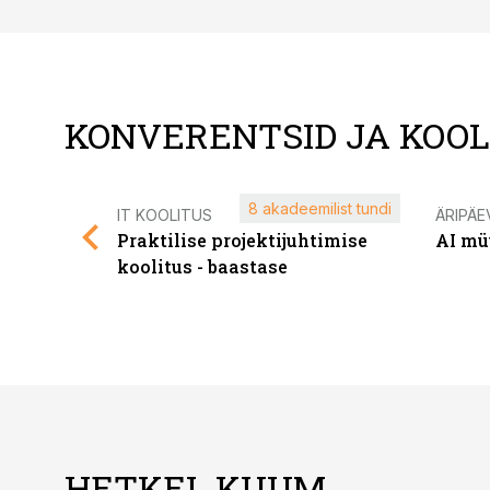
KONVERENTSID JA KOO
8 akadeemilist tundi
IT KOOLITUS
ÄRIPÄE
Praktilise projektijuhtimise
AI mü
koolitus - baastase
HETKEL KUUM