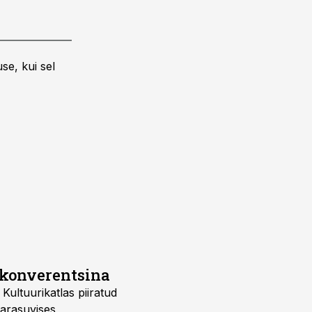
se, kui sel
dkonverentsina
ultuurikatlas piiratud
varasuvises