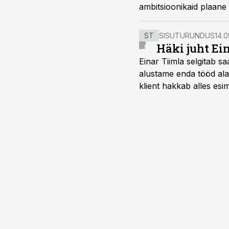
ambitsioonikaid plaane
ST
SISUTURUNDUS
14.0
Häki juht Ei
Einar Tiimla selgitab 
alustame enda tööd alati
klient hakkab alles esi