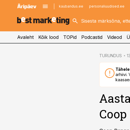
kaubandus.ee
personaliuudised.ee
kinnisvarauudised.ee
imelineajalugu.ee
logistikauudised.ee
imelineteadus.ee
Avaleht
Kõik lood
TOPid
Podcastid
Videod
Ü
cebook
TURUNDUS
1
Twitter)
Tähele
kedIn
arhiivi
kaasaeg
ail
Aasta
k
Coop