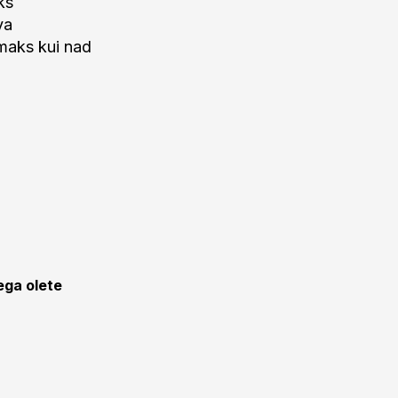
ks
va
maks kui nad
ega olete