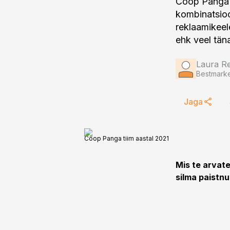
Coop Panga t
kombinatsioo
reklaamikeel
ehk veel tän
Laura Re
Bestmarke
Jaga
Coop Panga tiim aastal 2021
Mis te arvate
silma paistn