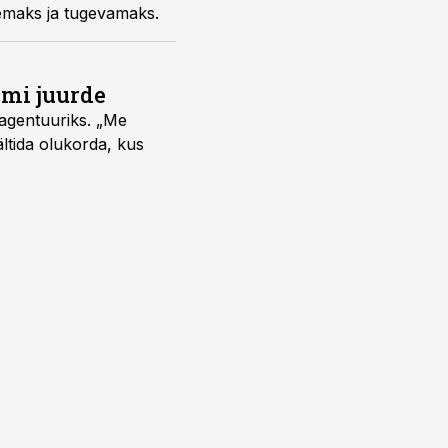
semaks ja tugevamaks.
umi juurde
vagentuuriks. „Me
ältida olukorda, kus