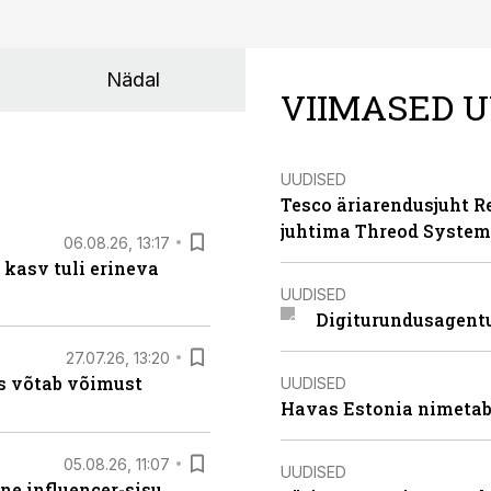
Nädal
VIIMASED U
UUDISED
Tesco äriarendusjuht R
juhtima Threod System
06.08.26, 13:17
 kasv tuli erineva
UUDISED
Digiturundusagentu
27.07.26, 13:20
s võtab võimust
UUDISED
Havas Estonia nimetab 
05.08.26, 11:07
UUDISED
ne influencer-sisu