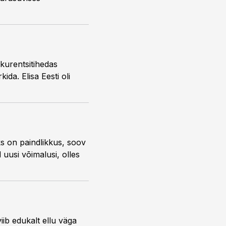
kurentsitihedas
ida. Elisa Eesti oli
ks on paindlikkus, soov
uusi võimalusi, olles
iib edukalt ellu väga