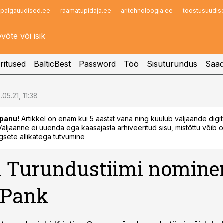
palgauudised.ee
raamatupidaja.ee
aritehnoloogia.ee
toostusuudis
Infopank
Radar
ritused
BalticBest
Password
Töö
Sisuturundus
Saad
3.05.21, 11:38
panu!
Artikkel on enam kui 5 aastat vana ning kuulub väljaande digi
. Väljaanne ei uuenda ega kaasajasta arhiveeritud sisu, mistõttu võib ol
sete allikatega tutvumine
 Turundustiimi nominen
 Pank