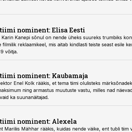
iimi nominent: Elisa Eesti
ht Karin Kanepi sõnul on nende üheks suureks trumbiks kon
lmilik reklaamikeel, mis aitab kindlasti teiste seast esile kerk
 võitja.
tiimi nominent: Kaubamaja
ktor Enel Kolk rääkis, et tema tiimi olulisteks märksõnade
 maksimum ning armastus muutuste vastu, milles nad näevad 
 vaid ka suunanäitajad.
tiimi nominent: Alexela
 Mariliis Mähhar rääkis, kuidas nende väike, ent tubli tiim v