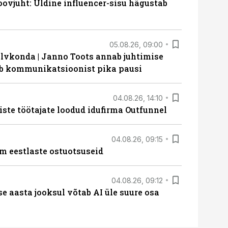
ovjuht: Üldine influencer-sisu hägustab
05.08.26, 09:00
lvkonda | Janno Toots annab juhtimise
eeb kommunikatsioonist pika pausi
04.08.26, 14:10
iste töötajate loodud idufirma Outfunnel
04.08.26, 09:15
m eestlaste ostuotsuseid
04.08.26, 09:12
ise aasta jooksul võtab AI üle suure osa