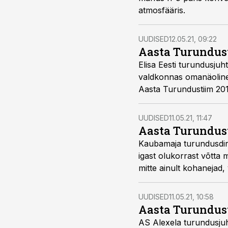
atmosfääris.
UUDISED
12.05.21, 09:22
Aasta Turundust
Elisa Eesti turundusju
valdkonnas omanäoline fi
Aasta Turundustiim 2019
UUDISED
11.05.21, 11:47
Aasta Turundus
Kaubamaja turundusdire
igast olukorrast võtta
mitte ainult kohanejad,
UUDISED
11.05.21, 10:58
Aasta Turundus
AS Alexela turundusjuht