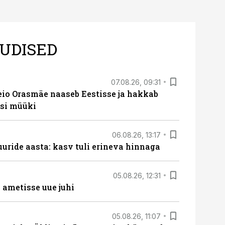
UDISED
07.08.26, 09:31
eio Orasmäe naaseb Eestisse ja hakkab
si müüki
06.08.26, 13:17
uride aasta: kasv tuli erineva hinnaga
05.08.26, 12:31
ametisse uue juhi
05.08.26, 11:07