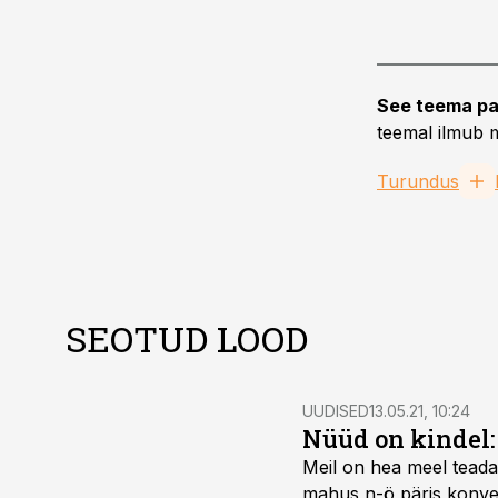
See teema pa
teemal ilmub m
Turundus
SEOTUD LOOD
UUDISED
13.05.21, 10:24
Nüüd on kindel:
Meil on hea meel teada
mahus n-ö päris konver