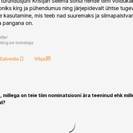
urundusjuhi Kristjan Seema sõnul nende tiimi võiduka
niks kirg ja pühendumus ning järjepidevalt ühtse tuge
e kasutamine, mis teeb nad suuremaks ja silmapaistva
a pangana on.
iter
ting.ee toimetaja
Salvesta
Vihja
, millega on teie tiim nominatsiooni ära teeninud ehk mill
ud?