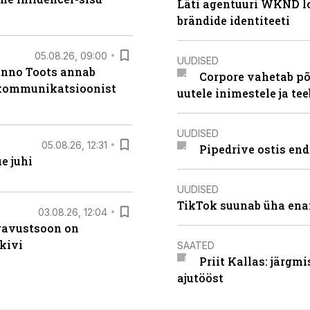
Läti agentuuri WKND lo
brändide identiteeti
05.08.26, 09:00
UUDISED
anno Toots annab
Corpore vahetab põ
b kommunikatsioonist
uutele inimestele ja t
UUDISED
05.08.26, 12:31
Pipedrive ostis end
e juhi
UUDISED
TikTok suunab üha ena
03.08.26, 12:04
ugavustsoon on
kivi
SAATED
Priit Kallas: järgm
ajutööst