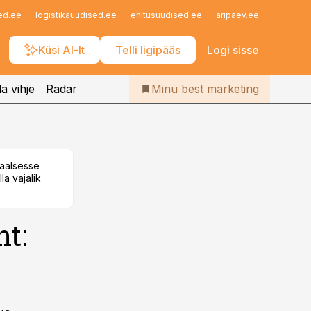
Iseteenindus
ed.ee
logistikauudised.ee
ehitusuudised.ee
aripaev.ee
finantsu
Telli Bestmarketing
Küsi AI-lt
Telli ligipääs
Logi sisse
a vihje
Radar
Minu best marketing
taalsesse
la vajalik
t: