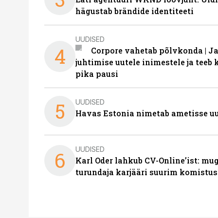
hägustab brändide identiteeti
UUDISED
4
Corpore vahetab põlvkonda | J
juhtimise uutele inimestele ja tee
pika pausi
UUDISED
5
Havas Estonia nimetab ametisse uu
UUDISED
6
Karl Oder lahkub CV-Online’ist: m
turundaja karjääri suurim komistus