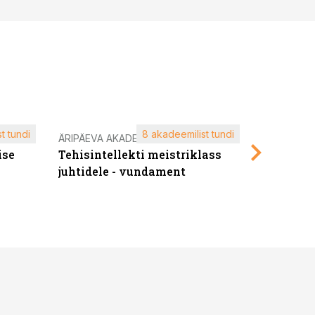
t tundi
8 akadeemilist tundi
ÄRIPÄEVA AKADEEMIA
ÄRIPÄEVA 
ise
Tehisintellekti meistriklass
Edukate f
juhtidele - vundament
kliendiü