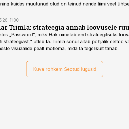
 ning kuidas muutunud olud on teinud nende tiimi veel üht
5.26, 11:00
nar Tiimla: strateegia annab loovusele ru
saates „Password“, miks Häk nimetab end strateegiliseks loo
 strateegiast,“ ütleb ta. Tiimla sõnul aitab põhjalik eeltöö v
meste visuaalide pealt mõtlema, mida ta tegelikult tahab.
Kuva rohkem Seotud lugusid