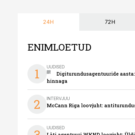
24H
72H
ENIMLOETUD
UUDISED
1
Digiturundusagentuuride aasta:
hinnaga
INTERVJUU
2
McCann Riga loovjuht: antiturundu
UUDISED
3
Läti agentuuri WKND loovjuht: Üldi