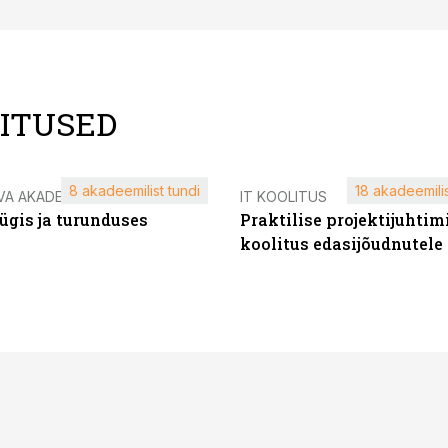
LITUSED
8 akadeemilist tundi
18 akadeemilis
VA AKADEEMIA
IT KOOLITUS
ügis ja turunduses
Praktilise projektijuhtim
koolitus edasijõudnutele