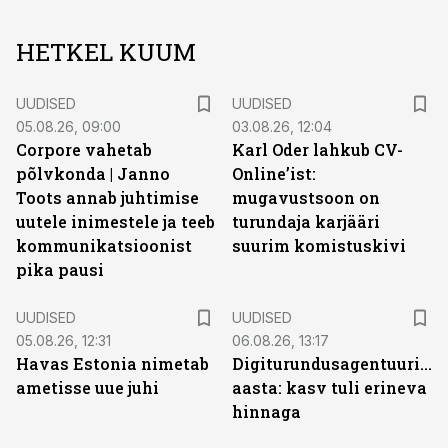
HETKEL KUUM
UUDISED
UUDISED
05.08.26, 09:00
03.08.26, 12:04
Corpore vahetab
Karl Oder lahkub CV-
põlvkonda | Janno
Online’ist:
Toots annab juhtimise
mugavustsoon on
uutele inimestele ja teeb
turundaja karjääri
kommunikatsioonist
suurim komistuskivi
pika pausi
UUDISED
UUDISED
05.08.26, 12:31
06.08.26, 13:17
Havas Estonia nimetab
Digiturundusagentuuride
ametisse uue juhi
aasta: kasv tuli erineva
hinnaga