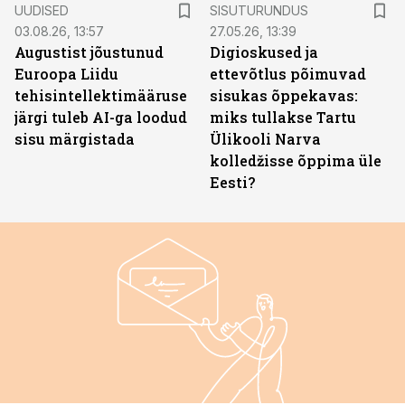
ST
UUDISED
SISUTURUNDUS
03.08.26, 13:57
27.05.26, 13:39
Augustist jõustunud
Digioskused ja
Euroopa Liidu
ettevõtlus põimuvad
tehisintellektimääruse
sisukas õppekavas:
järgi tuleb AI-ga loodud
miks tullakse Tartu
sisu märgistada
Ülikooli Narva
kolledžisse õppima üle
Eesti?