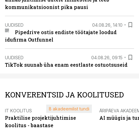
kommunikatsioonist pika pausi
UUDISED
04.08.26, 14:10
Pipedrive ostis endiste töötajate loodud
idufirma Outfunnel
UUDISED
04.08.26, 09:15
TikTok suunab üha enam eestlaste ostuotsuseid
KONVERENTSID JA KOOLITUSED
8 akadeemilist tundi
IT KOOLITUS
ÄRIPÄEVA AKADEE
Praktilise projektijuhtimise
AI müügis ja t
koolitus - baastase