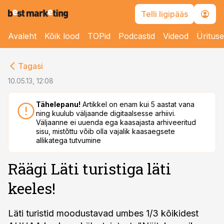
Telli ligipääs
Avaleht
Kõik lood
TOPid
Podcastid
Videod
Üritus
cebook
Tagasi
Twitter)
10.05.13, 12:08
kedIn
Tähelepanu!
Artikkel on enam kui 5 aastat vana
ning kuulub väljaande digitaalsesse arhiivi.
ail
Väljaanne ei uuenda ega kaasajasta arhiveeritud
sisu, mistõttu võib olla vajalik kaasaegsete
k
allikatega tutvumine
Räägi Läti turistiga läti
keeles!
Läti turistid moodustavad umbes 1/3 kõikidest