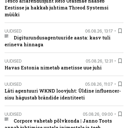
Tesco äriarendusjuht Reio Orasmäe naaseb
Eestisse ja hakkab juhtima Threod Systemsi
müüki
UUDISED
06.08.26, 13:17
Digiturundusagentuuride aasta: kasv tuli
erineva hinnaga
UUDISED
05.08.26, 12:31
Havas Estonia nimetab ametisse uue juhi
UUDISED
05.08.26, 11:07
Läti agentuuri WKND loovjuht: Üldine influencer-
sisu hägustab brändide identiteeti
UUDISED
05.08.26, 09:00
Corpore vahetab põlvkonda | Janno Toots
annab juhtimise uutele inimestele ja teeb