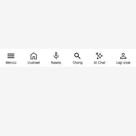
Menüü
Uudised
Raadio
Otsing
AI Chat
Logi sisse
Vana-Lõuna 39/1, 19094 Tallinn
(+372) 667 0111
bestmarketing@best-marketing.ee
Telli
Reklaam
Firmast