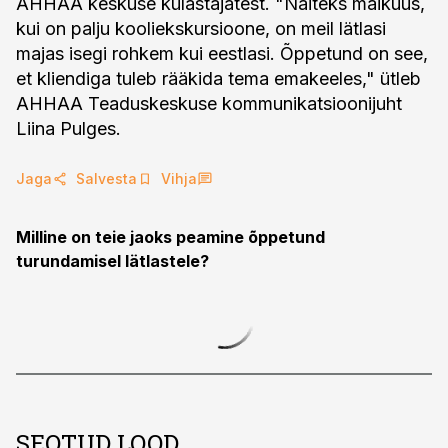
AHHAA keskuse külastajatest. "Näiteks maikuus,
kui on palju kooliekskursioone, on meil lätlasi
majas isegi rohkem kui eestlasi. Õppetund on see,
et kliendiga tuleb rääkida tema emakeeles," ütleb
AHHAA Teaduskeskuse kommunikatsioonijuht
Liina Pulges.
Jaga
Salvesta
Vihja
Milline on teie jaoks peamine õppetund
turundamisel lätlastele?
SEOTUD LOOD