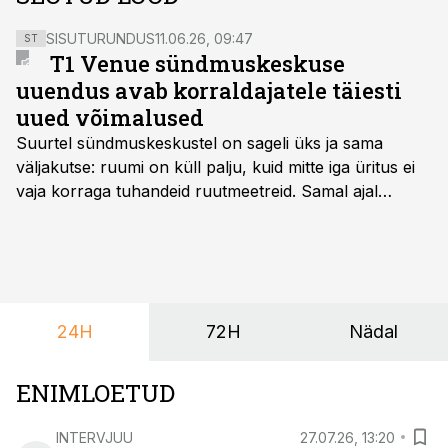
SISUTURUNDUS
11.06.26, 09:47
ST
T1 Venue sündmuskeskuse
uuendus avab korraldajatele täiesti
uued võimalused
Suurtel sündmuskeskustel on sageli üks ja sama
väljakutse: ruumi on küll palju, kuid mitte iga üritus ei
vaja korraga tuhandeid ruutmeetreid. Samal ajal
soovivad ettevõtted ja korraldajad üha enam
paindlikkust – võimalust ühendada konverents, gala,
töötoad, meelelahutus ja võrgustumine tervikuks, ilma
et peaks kasutama mitut erinevat asukohta. T1
keskuses tegutsev sündmuskeskus T1 Venue on just
24H
72H
Nädal
nendele vajadustele vastanud uuendusega, mis pakub
senisest oluliselt rohkem lahendusi.
ENIMLOETUD
INTERVJUU
27.07.26, 13:20