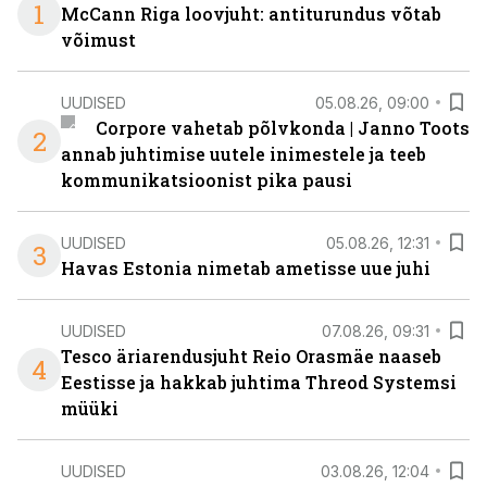
1
McCann Riga loovjuht: antiturundus võtab
võimust
UUDISED
05.08.26, 09:00
Corpore vahetab põlvkonda | Janno Toots
2
annab juhtimise uutele inimestele ja teeb
kommunikatsioonist pika pausi
UUDISED
05.08.26, 12:31
3
Havas Estonia nimetab ametisse uue juhi
UUDISED
07.08.26, 09:31
Tesco äriarendusjuht Reio Orasmäe naaseb
4
Eestisse ja hakkab juhtima Threod Systemsi
müüki
UUDISED
03.08.26, 12:04