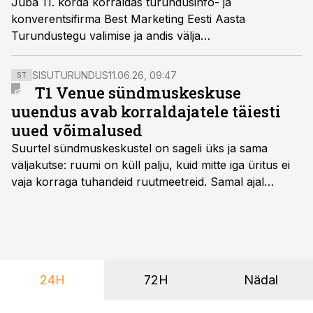
Juba 11. korda korraldas turundusinfo- ja
konverentsifirma Best Marketing Eesti Aasta
Turundustegu valimise ja andis välja
turundusvaldkonna prestiižikaima auhinna.
SISUTURUNDUS
11.06.26, 09:47
ST
T1 Venue sündmuskeskuse
uuendus avab korraldajatele täiesti
uued võimalused
Suurtel sündmuskeskustel on sageli üks ja sama
väljakutse: ruumi on küll palju, kuid mitte iga üritus ei
vaja korraga tuhandeid ruutmeetreid. Samal ajal
soovivad ettevõtted ja korraldajad üha enam
paindlikkust – võimalust ühendada konverents, gala,
töötoad, meelelahutus ja võrgustumine tervikuks, ilma
et peaks kasutama mitut erinevat asukohta. T1
keskuses tegutsev sündmuskeskus T1 Venue on just
24H
72H
Nädal
nendele vajadustele vastanud uuendusega, mis pakub
senisest oluliselt rohkem lahendusi.