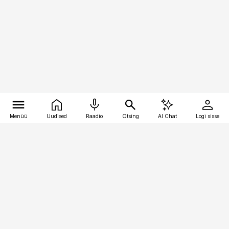
Menüü
Uudised
Raadio
Otsing
AI Chat
Logi sisse
Vana-Lõuna 39/1, 19094 Tallinn
(+372) 667 0111
bestmarketing@best-marketing.ee
Telli
Reklaam