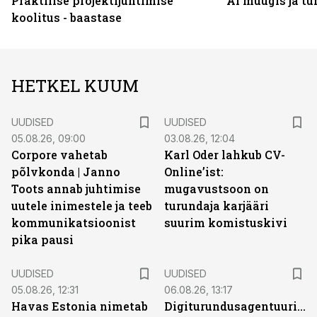
Praktilise projektijuhtimise
AI müügis ja t
koolitus - baastase
HETKEL KUUM
UUDISED
UUDISED
05.08.26, 09:00
03.08.26, 12:04
Corpore vahetab
Karl Oder lahkub CV-
põlvkonda | Janno
Online’ist:
Toots annab juhtimise
mugavustsoon on
uutele inimestele ja teeb
turundaja karjääri
kommunikatsioonist
suurim komistuskivi
pika pausi
UUDISED
UUDISED
05.08.26, 12:31
06.08.26, 13:17
Havas Estonia nimetab
Digiturundusagentuuride