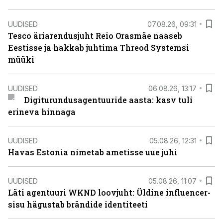
UUDISED
07.08.26, 09:31
Tesco äriarendusjuht Reio Orasmäe naaseb
Eestisse ja hakkab juhtima Threod Systemsi
müüki
UUDISED
06.08.26, 13:17
Digiturundusagentuuride aasta: kasv tuli
erineva hinnaga
UUDISED
05.08.26, 12:31
Havas Estonia nimetab ametisse uue juhi
UUDISED
05.08.26, 11:07
Läti agentuuri WKND loovjuht: Üldine influencer-
sisu hägustab brändide identiteeti