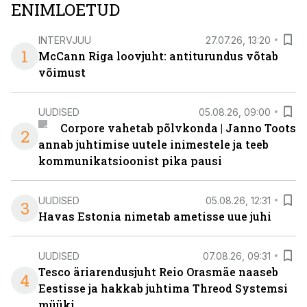
ENIMLOETUD
INTERVJUU
27.07.26, 13:20
1
McCann Riga loovjuht: antiturundus võtab
võimust
UUDISED
05.08.26, 09:00
Corpore vahetab põlvkonda | Janno Toots
2
annab juhtimise uutele inimestele ja teeb
kommunikatsioonist pika pausi
UUDISED
05.08.26, 12:31
3
Havas Estonia nimetab ametisse uue juhi
UUDISED
07.08.26, 09:31
Tesco äriarendusjuht Reio Orasmäe naaseb
4
Eestisse ja hakkab juhtima Threod Systemsi
müüki