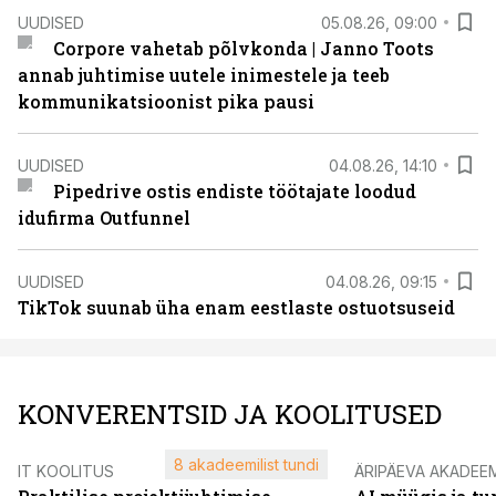
UUDISED
05.08.26, 09:00
Corpore vahetab põlvkonda | Janno Toots
annab juhtimise uutele inimestele ja teeb
kommunikatsioonist pika pausi
UUDISED
04.08.26, 14:10
Pipedrive ostis endiste töötajate loodud
idufirma Outfunnel
UUDISED
04.08.26, 09:15
TikTok suunab üha enam eestlaste ostuotsuseid
KONVERENTSID JA KOOLITUSED
8 akadeemilist tundi
IT KOOLITUS
ÄRIPÄEVA AKADEE