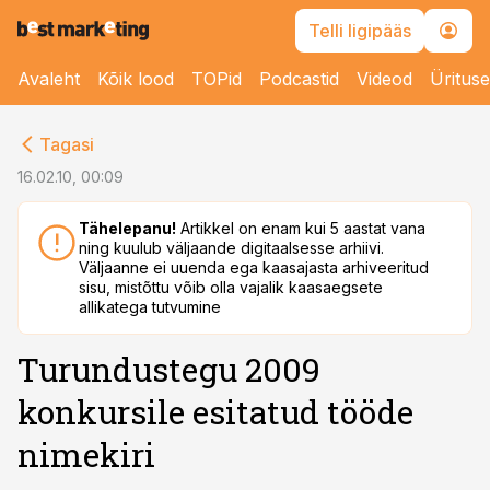
Telli ligipääs
Avaleht
Kõik lood
TOPid
Podcastid
Videod
Üritus
cebook
Tagasi
Twitter)
16.02.10, 00:09
kedIn
Tähelepanu!
Artikkel on enam kui 5 aastat vana
ning kuulub väljaande digitaalsesse arhiivi.
ail
Väljaanne ei uuenda ega kaasajasta arhiveeritud
sisu, mistõttu võib olla vajalik kaasaegsete
k
allikatega tutvumine
Turundustegu 2009
konkursile esitatud tööde
nimekiri