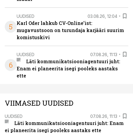
UUDISED
03.08.26, 12:04
Karl Oder lahkub CV-Online’ist:
5
mugavustsoon on turundaja karjääri suurim
komistuskivi
UUDISED
07.08.26, 11:13
Läti kommunikatsiooniagentuuri juht:
6
Enam ei planeerita isegi pooleks aastaks
ette
VIIMASED UUDISED
UUDISED
07.08.26, 11:13
Läti kommunikatsiooniagentuuri juht: Enam
ei planeerita isegi pooleks aastaks ette