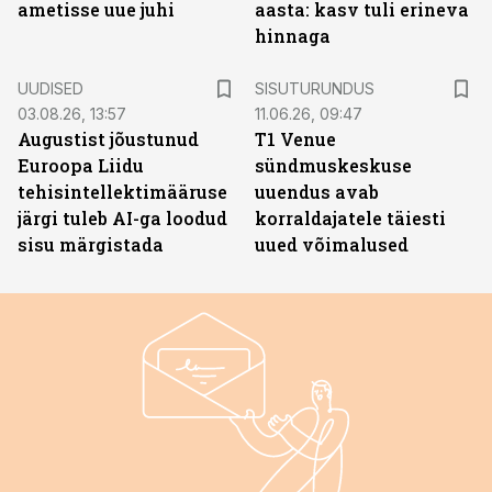
ametisse uue juhi
aasta: kasv tuli erineva
hinnaga
ST
UUDISED
SISUTURUNDUS
03.08.26, 13:57
11.06.26, 09:47
Augustist jõustunud
T1 Venue
Euroopa Liidu
sündmuskeskuse
tehisintellektimääruse
uuendus avab
järgi tuleb AI-ga loodud
korraldajatele täiesti
sisu märgistada
uued võimalused