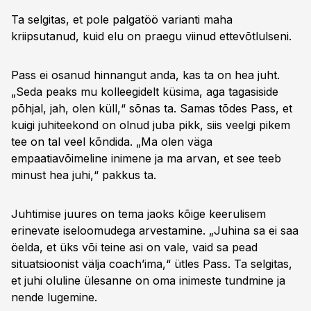
Ta selgitas, et pole palgatöö varianti maha
kriipsutanud, kuid elu on praegu viinud ettevõtlulseni.
Pass ei osanud hinnangut anda, kas ta on hea juht.
„Seda peaks mu kolleegidelt küsima, aga tagasiside
põhjal, jah, olen küll,“ sõnas ta. Samas tõdes Pass, et
kuigi juhiteekond on olnud juba pikk, siis veelgi pikem
tee on tal veel kõndida. „Ma olen väga
empaatiavõimeline inimene ja ma arvan, et see teeb
minust hea juhi,“ pakkus ta.
Juhtimise juures on tema jaoks kõige keerulisem
erinevate iseloomudega arvestamine. „Juhina sa ei saa
öelda, et üks või teine asi on vale, vaid sa pead
situatsioonist välja coach’ima,“ ütles Pass. Ta selgitas,
et juhi oluline ülesanne on oma inimeste tundmine ja
nende lugemine.