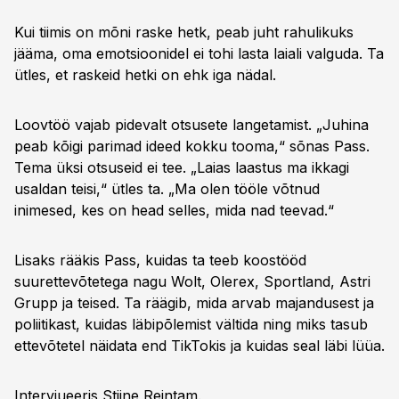
Kui tiimis on mõni raske hetk, peab juht rahulikuks
jääma, oma emotsioonidel ei tohi lasta laiali valguda. Ta
ütles, et raskeid hetki on ehk iga nädal.
Loovtöö vajab pidevalt otsusete langetamist. „Juhina
peab kõigi parimad ideed kokku tooma,“ sõnas Pass.
Tema üksi otsuseid ei tee. „Laias laastus ma ikkagi
usaldan teisi,“ ütles ta. „Ma olen tööle võtnud
inimesed, kes on head selles, mida nad teevad.“
Lisaks rääkis Pass, kuidas ta teeb koostööd
suurettevõtetega nagu Wolt, Olerex, Sportland, Astri
Grupp ja teised. Ta räägib, mida arvab majandusest ja
poliitikast, kuidas läbipõlemist vältida ning miks tasub
ettevõtetel näidata end TikTokis ja kuidas seal läbi lüüa.
Intervjueeris Stiine Reintam.