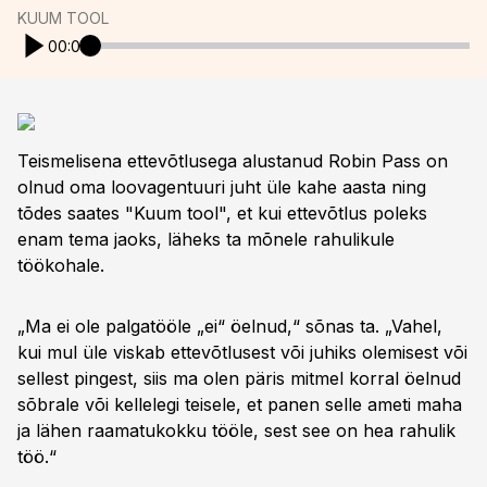
KUUM TOOL
00:00
Teismelisena ettevõtlusega alustanud Robin Pass on
olnud oma loovagentuuri juht üle kahe aasta ning
tõdes saates "Kuum tool", et kui ettevõtlus poleks
enam tema jaoks, läheks ta mõnele rahulikule
töökohale.
„Ma ei ole palgatööle „ei“ öelnud,“ sõnas ta. „Vahel,
kui mul üle viskab ettevõtlusest või juhiks olemisest või
sellest pingest, siis ma olen päris mitmel korral öelnud
sõbrale või kellelegi teisele, et panen selle ameti maha
ja lähen raamatukokku tööle, sest see on hea rahulik
töö.“