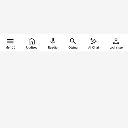
Menüü
Uudised
Raadio
Otsing
AI Chat
Logi sisse
Vana-Lõuna 39/1, 19094 Tallinn
(+372) 667 0111
bestmarketing@best-marketing.ee
Telli
Reklaam
Firmast