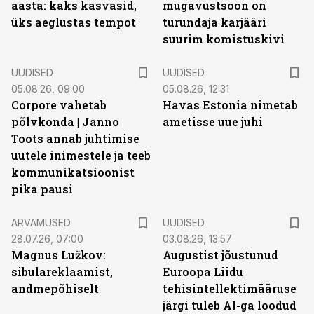
aasta: kaks kasvasid,
mugavustsoon on
üks aeglustas tempot
turundaja karjääri
suurim komistuskivi
UUDISED
UUDISED
05.08.26, 09:00
05.08.26, 12:31
Corpore vahetab
Havas Estonia nimetab
põlvkonda | Janno
ametisse uue juhi
Toots annab juhtimise
uutele inimestele ja teeb
kommunikatsioonist
pika pausi
ARVAMUSED
UUDISED
28.07.26, 07:00
03.08.26, 13:57
Magnus Lužkov:
Augustist jõustunud
sibulareklaamist,
Euroopa Liidu
andmepõhiselt
tehisintellektimääruse
järgi tuleb AI-ga loodud