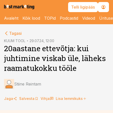
Telli ligipääs
Avaleht
Kõik lood
TOPid
Podcastid
Videod
Üritus
cebook
cebook
Tagasi
Twitter)
Twitter)
KUUM TOOL
29.07.24, 12:00
20aastane ettevõtja: kui
kedIn
kedIn
juhtimine viskab üle, läheks
ail
ail
raamatukokku tööle
k
k
Stiine Reintam
Jaga
Salvesta
Vihja
Lisa lemmikuks