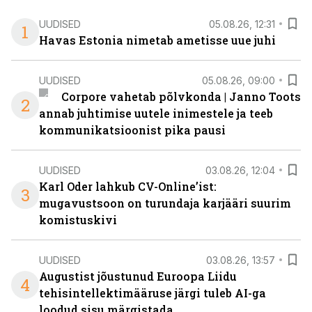
UUDISED
05.08.26, 12:31
1
Havas Estonia nimetab ametisse uue juhi
UUDISED
05.08.26, 09:00
Corpore vahetab põlvkonda | Janno Toots
2
annab juhtimise uutele inimestele ja teeb
kommunikatsioonist pika pausi
UUDISED
03.08.26, 12:04
Karl Oder lahkub CV-Online’ist:
3
mugavustsoon on turundaja karjääri suurim
komistuskivi
UUDISED
03.08.26, 13:57
Augustist jõustunud Euroopa Liidu
4
tehisintellektimääruse järgi tuleb AI-ga
loodud sisu märgistada