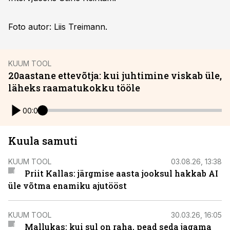
Foto autor: Liis Treimann.
KUUM TOOL
20aastane ettevõtja: kui juhtimine viskab üle,
läheks raamatukokku tööle
00:00
Kuula samuti
KUUM TOOL
03.08.26, 13:38
Priit Kallas: järgmise aasta jooksul hakkab AI
üle võtma enamiku ajutööst
KUUM TOOL
30.03.26, 16:05
Mallukas: kui sul on raha, pead seda jagama