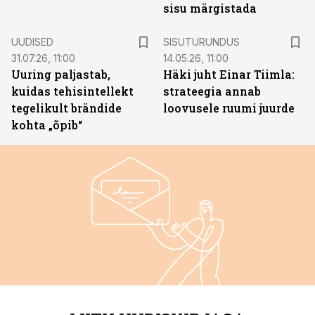
sisu märgistada
ST
UUDISED
SISUTURUNDUS
31.07.26, 11:00
14.05.26, 11:00
Uuring paljastab,
Häki juht Einar Tiimla:
kuidas tehisintellekt
strateegia annab
tegelikult brändide
loovusele ruumi juurde
kohta „õpib“