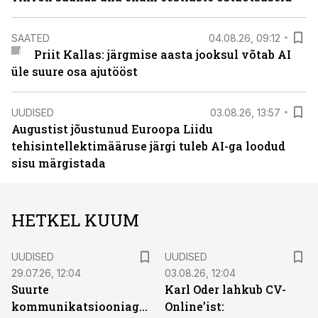
SAATED
04.08.26, 09:12
Priit Kallas: järgmise aasta jooksul võtab AI
üle suure osa ajutööst
UUDISED
03.08.26, 13:57
Augustist jõustunud Euroopa Liidu
tehisintellektimääruse järgi tuleb AI-ga loodud
sisu märgistada
HETKEL KUUM
UUDISED
UUDISED
29.07.26, 12:04
03.08.26, 12:04
Suurte
Karl Oder lahkub CV-
kommunikatsiooniagentuuride
Online’ist: