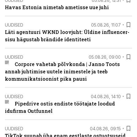
UUDISED
05.08.26, 12:31
Havas Estonia nimetab ametisse uue juhi
UUDISED
05.08.26, 11:07
Läti agentuuri WKND loovjuht: Üldine influencer-
sisu hägustab brändide identiteeti
UUDISED
05.08.26, 09:00
Corpore vahetab põlvkonda | Janno Toots
annab juhtimise uutele inimestele ja teeb
kommunikatsioonist pika pausi
UUDISED
04.08.26, 14:10
Pipedrive ostis endiste töötajate loodud
idufirma Outfunnel
UUDISED
04.08.26, 09:15
TikTok suunab üha enam eestlaste ostuotsuseid